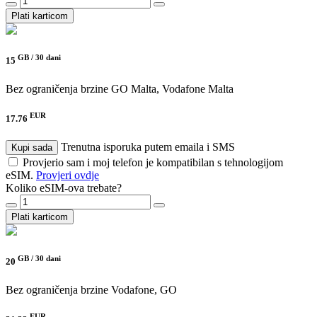
Plati karticom
GB /
30 dani
15
Bez ograničenja brzine
GO Malta, Vodafone Malta
EUR
17.76
Trenutna isporuka putem emaila i SMS
Kupi sada
Provjerio sam i moj telefon je kompatibilan s tehnologijom
eSIM.
Provjeri ovdje
Koliko eSIM-ova trebate?
Plati karticom
GB /
30 dani
20
Bez ograničenja brzine
Vodafone, GO
EUR