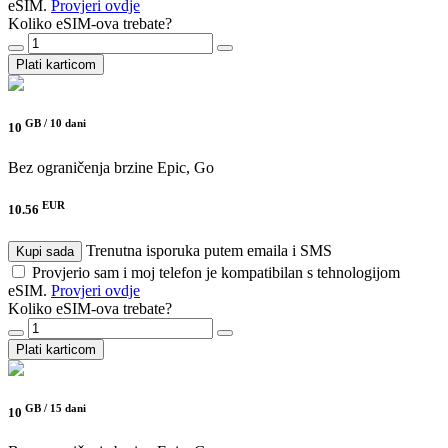
eSIM.
Provjeri ovdje
Koliko eSIM-ova trebate?
Plati karticom
GB /
10 dani
10
Bez ograničenja brzine
Epic, Go
EUR
10.56
Trenutna isporuka putem emaila i SMS
Kupi sada
Provjerio sam i moj telefon je kompatibilan s tehnologijom
eSIM.
Provjeri ovdje
Koliko eSIM-ova trebate?
Plati karticom
GB /
15 dani
10