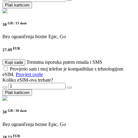
Plati karticom
GB /
15 dani
30
Bez ograničenja brzine
Epic, Go
EUR
27.49
Trenutna isporuka putem emaila i SMS
Kupi sada
Provjerio sam i moj telefon je kompatibilan s tehnologijom
eSIM.
Provjeri ovdje
Koliko eSIM-ova trebate?
Plati karticom
GB /
30 dani
30
Bez ograničenja brzine
Epic, Go
EUR
28.73