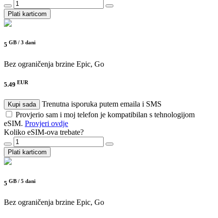
Plati karticom
GB /
3 dani
5
Bez ograničenja brzine
Epic, Go
EUR
5.49
Trenutna isporuka putem emaila i SMS
Kupi sada
Provjerio sam i moj telefon je kompatibilan s tehnologijom
eSIM.
Provjeri ovdje
Koliko eSIM-ova trebate?
Plati karticom
GB /
5 dani
5
Bez ograničenja brzine
Epic, Go