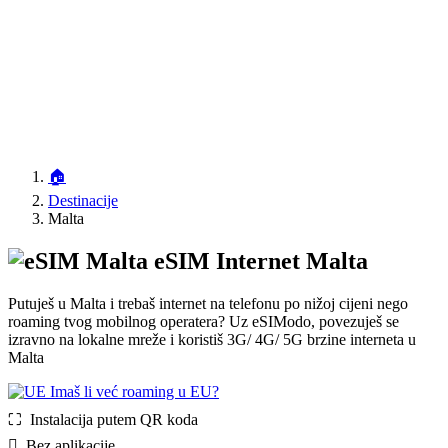
🏠
Destinacije
Malta
eSIM Internet Malta
Putuješ u Malta i trebaš internet na telefonu po nižoj cijeni nego
roaming tvog mobilnog operatera? Uz eSIModo, povezuješ se
izravno na lokalne mreže i koristiš 3G/ 4G/ 5G brzine interneta u
Malta
Imaš li već roaming u EU?
⛶️️ Instalacija putem QR koda
️ Bez aplikacije