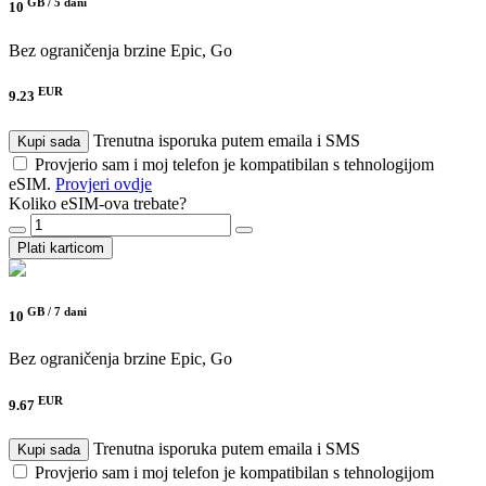
GB /
5 dani
10
Bez ograničenja brzine
Epic, Go
EUR
9.23
Trenutna isporuka putem emaila i SMS
Kupi sada
Provjerio sam i moj telefon je kompatibilan s tehnologijom
eSIM.
Provjeri ovdje
Koliko eSIM-ova trebate?
Plati karticom
GB /
7 dani
10
Bez ograničenja brzine
Epic, Go
EUR
9.67
Trenutna isporuka putem emaila i SMS
Kupi sada
Provjerio sam i moj telefon je kompatibilan s tehnologijom