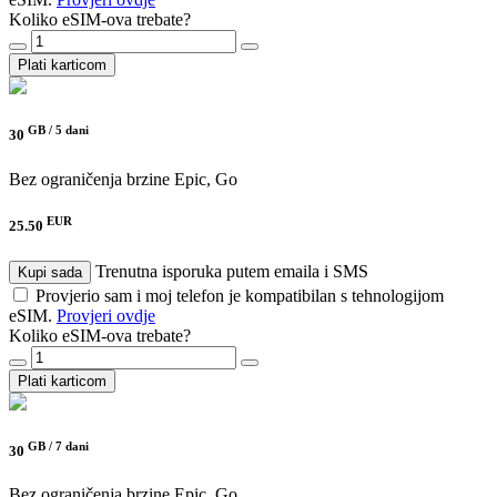
Koliko eSIM-ova trebate?
Plati karticom
GB /
5 dani
30
Bez ograničenja brzine
Epic, Go
EUR
25.50
Trenutna isporuka putem emaila i SMS
Kupi sada
Provjerio sam i moj telefon je kompatibilan s tehnologijom
eSIM.
Provjeri ovdje
Koliko eSIM-ova trebate?
Plati karticom
GB /
7 dani
30
Bez ograničenja brzine
Epic, Go