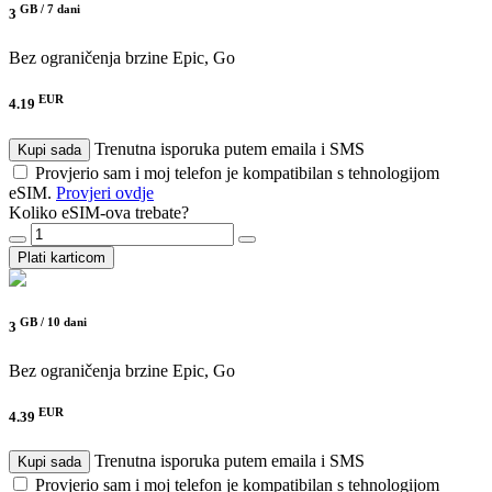
GB /
7 dani
3
Bez ograničenja brzine
Epic, Go
EUR
4.19
Trenutna isporuka putem emaila i SMS
Kupi sada
Provjerio sam i moj telefon je kompatibilan s tehnologijom
eSIM.
Provjeri ovdje
Koliko eSIM-ova trebate?
Plati karticom
GB /
10 dani
3
Bez ograničenja brzine
Epic, Go
EUR
4.39
Trenutna isporuka putem emaila i SMS
Kupi sada
Provjerio sam i moj telefon je kompatibilan s tehnologijom