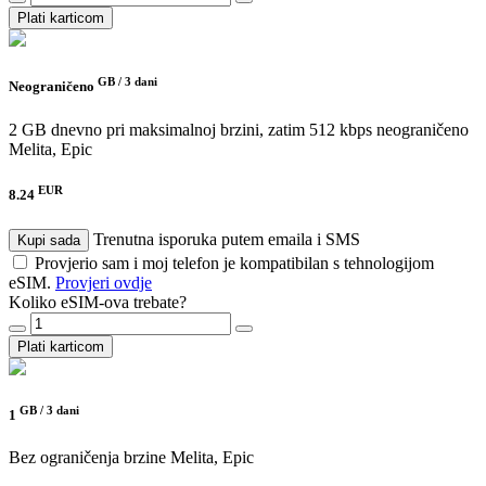
Plati karticom
GB /
3 dani
Neograničeno
2 GB dnevno pri maksimalnoj brzini, zatim 512 kbps neograničeno
Melita, Epic
EUR
8.24
Trenutna isporuka putem emaila i SMS
Kupi sada
Provjerio sam i moj telefon je kompatibilan s tehnologijom
eSIM.
Provjeri ovdje
Koliko eSIM-ova trebate?
Plati karticom
GB /
3 dani
1
Bez ograničenja brzine
Melita, Epic