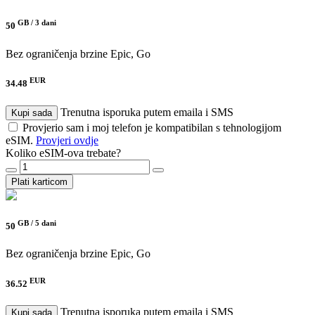
GB /
3 dani
50
Bez ograničenja brzine
Epic, Go
EUR
34.48
Trenutna isporuka putem emaila i SMS
Kupi sada
Provjerio sam i moj telefon je kompatibilan s tehnologijom
eSIM.
Provjeri ovdje
Koliko eSIM-ova trebate?
Plati karticom
GB /
5 dani
50
Bez ograničenja brzine
Epic, Go
EUR
36.52
Trenutna isporuka putem emaila i SMS
Kupi sada