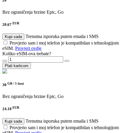
20
Bez ograničenja brzine
Epic, Go
EUR
20.67
Trenutna isporuka putem emaila i SMS
Kupi sada
Provjerio sam i moj telefon je kompatibilan s tehnologijom
eSIM.
Provjeri ovdje
Koliko eSIM-ova trebate?
Plati karticom
GB /
3 dani
30
Bez ograničenja brzine
Epic, Go
EUR
24.18
Trenutna isporuka putem emaila i SMS
Kupi sada
Provjerio sam i moj telefon je kompatibilan s tehnologijom
eSIM.
Provjeri ovdje