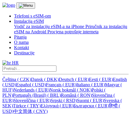
Telefoni s eSIM-om
Instalacija eSIM
Vodič za instalaciju eSIM-a na iPhone
Priručnik za instalaciju
eSIM na Android
Procjena potrošnje interneta
Pitanja
O nama
Kontakt
Destinacije
HR
Čeština
(
CZK)
Dansk
(
DKK)
Deutsch
(
EUR)
Eesti
(
EUR)
English
(
USD)
Español
(
USD)
Français
(
EUR)
Italiano
(
EUR)
Magyar
(
HUF)
Nederlands
(
EUR)
Norsk bokmål
(
NOK)
Polski
(
PLN)
Português (Brasil)
(
BRL)
Română
(
RON)
Slovenčina
(
EUR)
Slovenščina
(
EUR)
Srpski
(
RSD)
Suomi
(
EUR)
Svenska
(
SEK)
Türkçe
(
TRY)
Ελληνικά
(
EUR)
Български
(
EUR)
हिन्दी
(
USD)
中文简体
(
CNY)