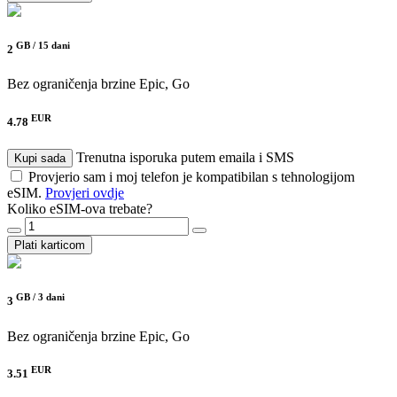
GB /
15 dani
2
Bez ograničenja brzine
Epic, Go
EUR
4.78
Trenutna isporuka putem emaila i SMS
Kupi sada
Provjerio sam i moj telefon je kompatibilan s tehnologijom
eSIM.
Provjeri ovdje
Koliko eSIM-ova trebate?
Plati karticom
GB /
3 dani
3
Bez ograničenja brzine
Epic, Go
EUR
3.51