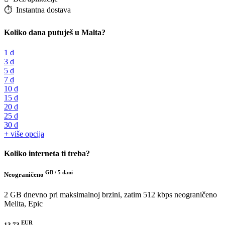
⏱️️ Instantna dostava
Koliko dana putuješ u Malta?
1 d
3 d
5 d
7 d
10 d
15 d
20 d
25 d
30 d
+ više opcija
Koliko interneta ti treba?
GB /
5 dani
Neograničeno
2 GB dnevno pri maksimalnoj brzini, zatim 512 kbps neograničeno
Melita, Epic
EUR
13.73