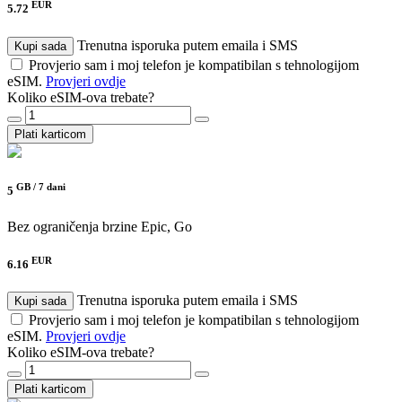
EUR
5.72
Trenutna isporuka putem emaila i SMS
Kupi sada
Provjerio sam i moj telefon je kompatibilan s tehnologijom
eSIM.
Provjeri ovdje
Koliko eSIM-ova trebate?
Plati karticom
GB /
7 dani
5
Bez ograničenja brzine
Epic, Go
EUR
6.16
Trenutna isporuka putem emaila i SMS
Kupi sada
Provjerio sam i moj telefon je kompatibilan s tehnologijom
eSIM.
Provjeri ovdje
Koliko eSIM-ova trebate?
Plati karticom