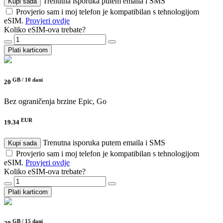
Trenutna isporuka putem emaila i SMS
Kupi sada
Provjerio sam i moj telefon je kompatibilan s tehnologijom
eSIM.
Provjeri ovdje
Koliko eSIM-ova trebate?
Plati karticom
GB /
10 dani
20
Bez ograničenja brzine
Epic, Go
EUR
19.34
Trenutna isporuka putem emaila i SMS
Kupi sada
Provjerio sam i moj telefon je kompatibilan s tehnologijom
eSIM.
Provjeri ovdje
Koliko eSIM-ova trebate?
Plati karticom
GB /
15 dani