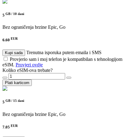
GB /
10 dani
5
Bez ograničenja brzine
Epic, Go
EUR
6.60
Trenutna isporuka putem emaila i SMS
Kupi sada
Provjerio sam i moj telefon je kompatibilan s tehnologijom
eSIM.
Provjeri ovdje
Koliko eSIM-ova trebate?
Plati karticom
GB /
15 dani
5
Bez ograničenja brzine
Epic, Go
EUR
7.05