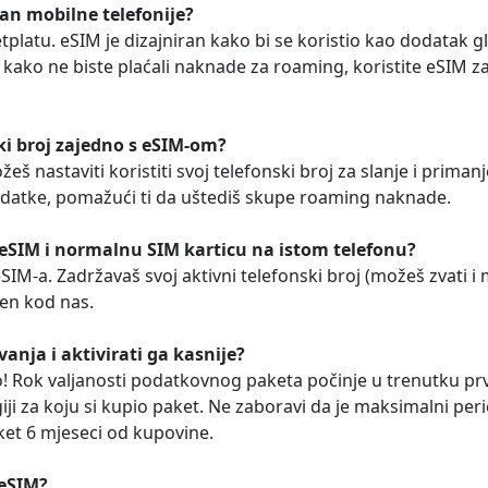
lan mobilne telefonije?
retplatu. eSIM je dizajniran kako bi se koristio kao dodatak
kako ne biste plaćali naknade za roaming, koristite eSIM z
ski broj zajedno s eSIM-om?
eš nastaviti koristiti svoj telefonski broj za slanje i prima
odatke, pomažući ti da uštediš skupe roaming naknade.
 eSIM i normalnu SIM karticu na istom telefonu?
eSIM-a. Zadržavaš svoj aktivni telefonski broj (možeš zvati 
jen kod nas.
vanja i aktivirati ga kasnije?
! Rok valjanosti podatkovnog paketa počinje u trenutku p
iji za koju si kupio paket. Ne zaboravi da je maksimalni pe
aket 6 mjeseci od kupovine.
 eSIM?