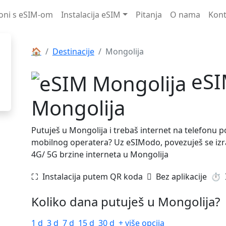
foni s eSIM-om
Instalacija eSIM
Pitanja
O nama
Kont
🏠
Destinacije
Mongolija
eSI
Mongolija
Putuješ u Mongolija i trebaš internet na telefonu p
mobilnog operatera? Uz eSIModo, povezuješ se izra
4G/ 5G brzine interneta u Mongolija
⛶️️ Instalacija putem QR koda
️ Bez aplikacije
⏱️️
Koliko dana putuješ u Mongolija?
1 d
3 d
7 d
15 d
30 d
+ više opcija