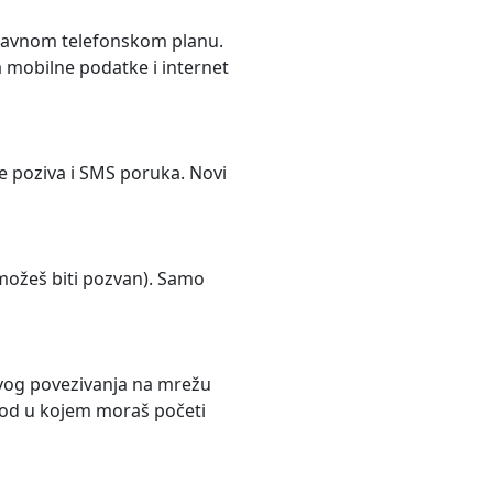
 glavnom telefonskom planu.
a mobilne podatke i internet
nje poziva i SMS poruka. Novi
i možeš biti pozvan). Samo
rvog povezivanja na mrežu
riod u kojem moraš početi