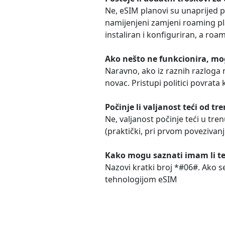
Ne, eSIM planovi su unaprijed p
namijenjeni zamjeni roaming pl
instaliran i konfiguriran, a roa
Ako nešto ne funkcionira, mogu
Naravno, ako iz raznih razloga ne
novac. Pristupi politici povrata
Počinje li valjanost teći od tr
Ne, valjanost počinje teći u tr
(praktički, pri prvom povezivan
Kako mogu saznati imam li te
Nazovi kratki broj *#06#. Ako se
tehnologijom eSIM
Često postavljana pitanja