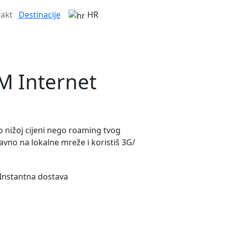
akt
Destinacije
HR
M Internet
o nižoj cijeni nego roaming tvog
vno na lokalne mreže i koristiš 3G/
 Instantna dostava