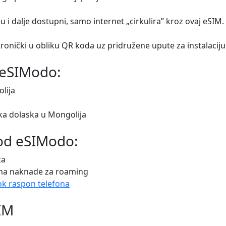
ju i dalje dostupni, samo internet „cirkulira” kroz ovaj eSIM.
tronički u obliku QR koda uz pridružene upute za instalacij
 eSIModo:
lija
tka dolaska u Mongolija
 od eSIModo:
ta
 na naknade za roaming
ok raspon telefona
SIM