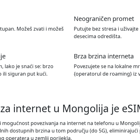
Neograničen promet
stupan. Možeš zvati i možeš
Putujte bez stresa i uživaj
desecima odredišta.
ije
Brza brzina interneta
, lako je snaći se: brzo
Povezujete se na lokalne mr
ili siguran put kući.
{operatorul de roaming} iz 
 za internet u Mongolija je eSI
i mogućnost povezivanja na internet na telefonu u Mongoli
nih dostupnih brzina u tom području (do 5G), eliminirajući
 operatera u zemlji porijekla.