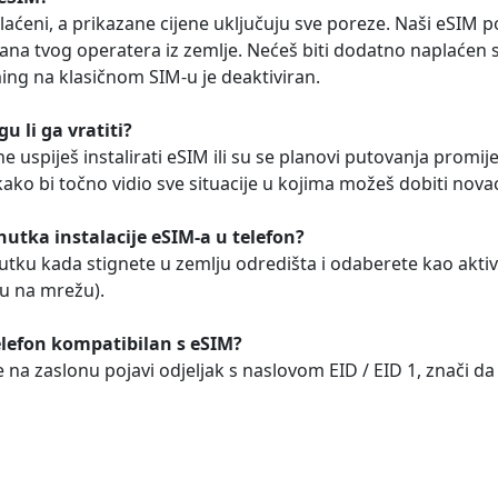
laćeni, a prikazane cijene uključuju sve poreze. Naši eSIM 
ana tvog operatera iz zemlje. Nećeš biti dodatno naplaćen 
ming na klasičnom SIM-u je deaktiviran.
 li ga vratiti?
 uspiješ instalirati eSIM ili su se planovi putovanja promije
 kako bi točno vidio sve situacije u kojima možeš dobiti nova
enutka instalacije eSIM-a u telefon?
enutku kada stignete u zemlju odredišta i odaberete kao ak
ju na mrežu).
lefon kompatibilan s eSIM?
 na zaslonu pojavi odjeljak s naslovom EID / EID 1, znači da 