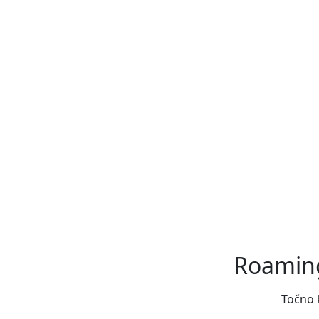
Roaming
Točno k