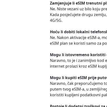
Zamjenjuje li eSIM trenutni p
Ne. Niste vezani uz bilo koju p
Kada posjećujete drugu zemlju, 
4G/5G.
Hoću li dobiti lokalni telefon
Ne. Nakon aktivacije eSIM-a, mož
eSIM plan se koristi samo za p
Mogu li istovremeno koristiti
Naravno, to je i zanimljivo kod 
internet prolazi kroz eSIM kupl
Mogu li kupiti eSIM prije puto
Naravno, čak preporučujemo to
putem tvog eSIM-a, u zemlji/reg
koristiti kupljeni podatkovni p
Postoje li dodatni troškovi za