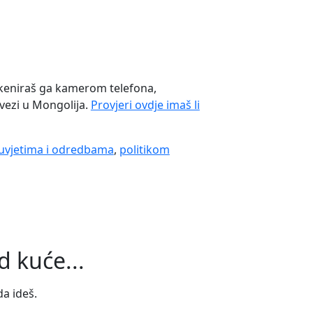
skeniraš ga kamerom telefona,
j vezi u Mongolija.
Provjeri ovdje imaš li
uvjetima i odredbama
,
politikom
 kuće...
da ideš.