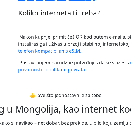
Koliko interneta ti treba?
Nakon kupnje, primit ćeš QR kod putem e-maila, 
instaliraš ga i uživaš u brzoj i stabilnoj internetsko
telefon kompatibilan s eSIM.
Postavljanjem narudžbe potvrđuješ da se slažeš s
privatnosti
i
politikom povrata
.
👍️ Sve što jednostavnije za tebe
 u Mongolija, kao internet kod
ako si navikao – net dobar, bez prekida, u bilo koju zemlju 