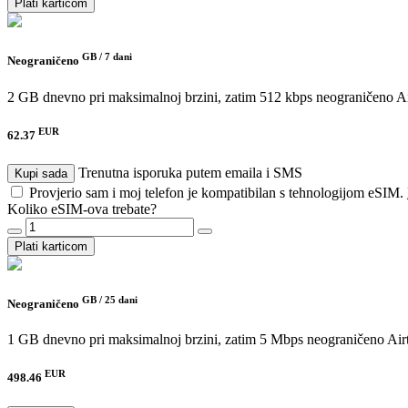
Plati karticom
GB /
7 dani
Neograničeno
2 GB dnevno pri maksimalnoj brzini, zatim 512 kbps neograničeno
A
EUR
62.37
Trenutna isporuka putem emaila i SMS
Kupi sada
Provjerio sam i moj telefon je kompatibilan s tehnologijom eSIM.
Koliko eSIM-ova trebate?
Plati karticom
GB /
25 dani
Neograničeno
1 GB dnevno pri maksimalnoj brzini, zatim 5 Mbps neograničeno
Air
EUR
498.46