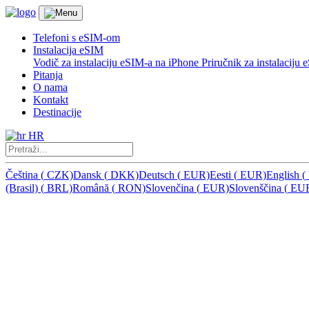
Telefoni s eSIM-om
Instalacija eSIM
Vodič za instalaciju eSIM-a na iPhone
Priručnik za instalacij
Pitanja
O nama
Kontakt
Destinacije
HR
Čeština
(
CZK)
Dansk
(
DKK)
Deutsch
(
EUR)
Eesti
(
EUR)
English
(
(Brasil)
(
BRL)
Română
(
RON)
Slovenčina
(
EUR)
Slovenščina
(
EU