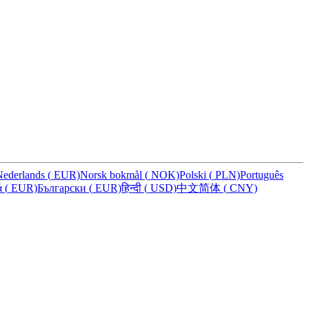
Nederlands
(
EUR)
Norsk bokmål
(
NOK)
Polski
(
PLN)
Português
ά
(
EUR)
Български
(
EUR)
हिन्दी
(
USD)
中文简体
(
CNY)