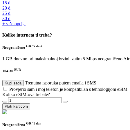
15 d
20 d
25 d
30 d
+ više opcija
Koliko interneta ti treba?
GB /
5 dani
Neograničeno
1 GB dnevno pri maksimalnoj brzini, zatim 5 Mbps neograničeno
Air
EUR
104.36
Trenutna isporuka putem emaila i SMS
Kupi sada
Provjerio sam i moj telefon je kompatibilan s tehnologijom eSIM.
Koliko eSIM-ova trebate?
Plati karticom
GB /
1 dan
Neograničeno