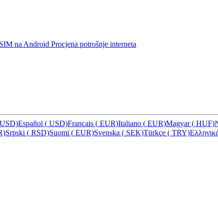
u eSIM na Android
Procjena potrošnje interneta
USD)
Español
(
USD)
Français
(
EUR)
Italiano
(
EUR)
Magyar
(
HUF)
R)
Srpski
(
RSD)
Suomi
(
EUR)
Svenska
(
SEK)
Türkçe
(
TRY)
Ελληνικ