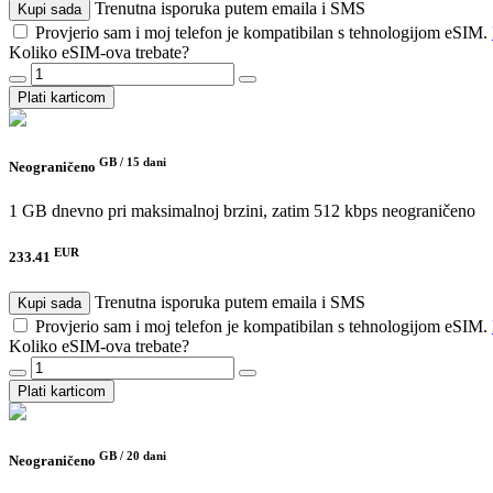
Trenutna isporuka putem emaila i SMS
Kupi sada
Provjerio sam i moj telefon je kompatibilan s tehnologijom eSIM.
Koliko eSIM-ova trebate?
Plati karticom
GB /
15 dani
Neograničeno
1 GB dnevno pri maksimalnoj brzini, zatim 512 kbps neograničeno
EUR
233.41
Trenutna isporuka putem emaila i SMS
Kupi sada
Provjerio sam i moj telefon je kompatibilan s tehnologijom eSIM.
Koliko eSIM-ova trebate?
Plati karticom
GB /
20 dani
Neograničeno