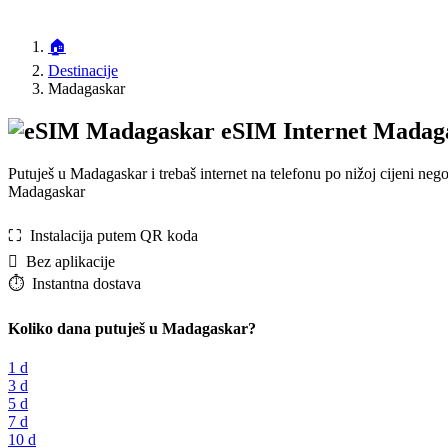
🏠
Destinacije
Madagaskar
eSIM Internet Madag
Putuješ u Madagaskar i trebaš internet na telefonu po nižoj cijeni n
Madagaskar
⛶️️ Instalacija putem QR koda
️ Bez aplikacije
⏱️️ Instantna dostava
Koliko dana putuješ u Madagaskar?
1 d
3 d
5 d
7 d
10 d