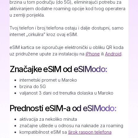
brzina u tom području (do 5G), eliminirajući potrebu za
aktiviranjem dodatne roaming opcije kod tvog operatera
u zemlji porijekla.
Tvoj telefon i broj telefona ostaju i dalje dostupni, samo
internet „cirkulira” kroz ovaj eSIM.
eSIM kartica se isporučuje elektronički u obliku QR koda
uz pridružene upute za instalaciju na
iPhone
ili
Android
.
Značajke eSIM od eSIModo:
internetski promet u Maroko
brzina do 5G
valjanost 3 dani od trenutka dolaska u Maroko
Prednosti eSIM-a od eSIModo:
aktivacija za nekoliko minuta
značajne uštede u odnosu na naknade za roaming
kompatibilnost eSIM sa
širok raspon telefona