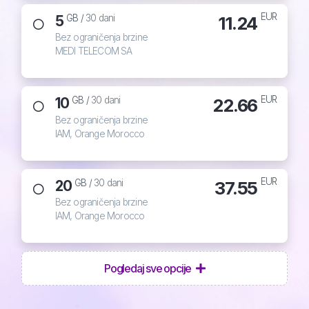
EUR
5
11.24
GB /
30 dani
Bez ograničenja brzine
MEDI TELECOM SA
EUR
10
22.66
GB /
30 dani
Bez ograničenja brzine
IAM, Orange Morocco
EUR
20
37.55
GB /
30 dani
Bez ograničenja brzine
IAM, Orange Morocco
Pogledaj sve opcije