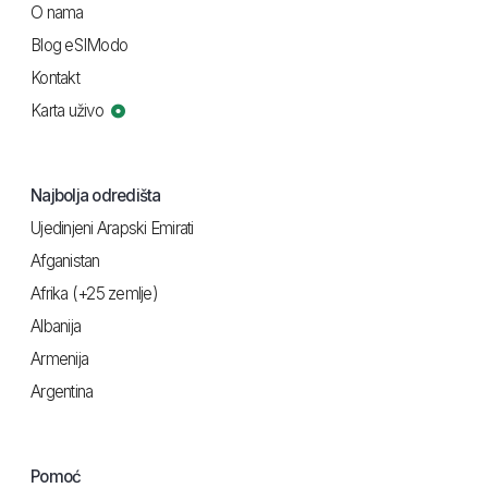
O nama
Blog eSIModo
Kontakt
Karta uživo
Najbolja odredišta
Ujedinjeni Arapski Emirati
Afganistan
Afrika (+25 zemlje)
Albanija
Armenija
Argentina
Pomoć