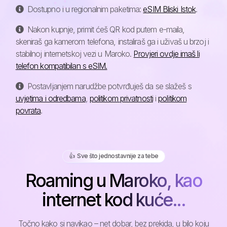
Dostupno i u regionalnim paketima:
eSIM Bliski Istok
.
Nakon kupnje, primit ćeš QR kod putem e-maila,
skeniraš ga kamerom telefona, instaliraš ga i uživaš u brzoj i
stabilnoj internetskoj vezi u Maroko.
Provjeri ovdje imaš li
telefon kompatibilan s eSIM.
Postavljanjem narudžbe potvrđuješ da se slažeš s
uvjetima i odredbama
,
politikom privatnosti
i
politikom
povrata
.
👍️ Sve što jednostavnije za tebe
Roaming u Maroko, kao
internet kod kuće...
Točno kako si navikao – net dobar, bez prekida, u bilo koju