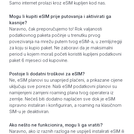
Samo internet prolazi kroz eSIM kupljen kod nas.
Mogu li kupiti eSIM prije putovanja i aktivirati ga
kasnije?
Naravno, čak preporučujemo to! Rok valjanosti
podatkovnog paketa počinje u trenutku prvog
povezivanja na mrežu putem tvog eSIM-a, u zemlji/regiji
za koju si kupio paket. Ne zaboravi da je maksimalni
period u kojem moraš početi koristiti kupljeni podatkovni
paket 6 mjeseci od kupovine.
Postoje li dodatni troškovi za eSIM?
Ne, eSIM planovi su unaprijed plaćeni, a prikazane cijene
uključuju sve poreze. Naši eSIM podatkovni planovi su
namijenjeni zamjeni roaming plana tvog operatera iz
zemlje. Nećeš biti dodatno naplaćen sve dok je eSIM
ispravno instaliran i konfiguriran, a roaming na klasičnom
SIM-u je deaktiviran.
Ako nešto ne funkcionira, mogu li ga vratiti?
Naravno, ako iz raznih razloga ne uspiješ instalirati eSIM ili