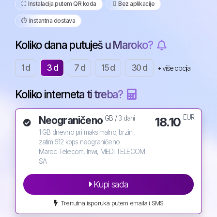
⛶️️ Instalacija putem QR koda
️ Bez aplikacije
⏱️️ Instantna dostava
Koliko dana putuješ u Maroko?
1 d
3 d
7 d
15 d
30 d
+ više opcija
Koliko interneta ti treba?
EUR
Neograničeno
18.10
GB /
3 dani
1 GB dnevno pri maksimalnoj brzini,
zatim 512 kbps neograničeno
Maroc Telecom, Inwi, MEDI TELECOM
SA
Kupi sada
Trenutna isporuka putem emaila i SMS