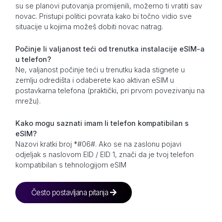
su se planovi putovanja promijenili, možemo ti vratiti sav
novac. Pristupi politici povrata kako bi točno vidio sve
situacije u kojima možeš dobiti novac natrag.
Počinje li valjanost teći od trenutka instalacije eSIM-a
u telefon?
Ne, valjanost počinje teći u trenutku kada stignete u
zemlju odredišta i odaberete kao aktivan eSIM u
postavkama telefona (praktički, pri prvom povezivanju na
mrežu).
Kako mogu saznati imam li telefon kompatibilan s
eSIM?
Nazovi kratki broj *#06#. Ako se na zaslonu pojavi
odjeljak s naslovom EID / EID 1, znači da je tvoj telefon
kompatibilan s tehnologijom eSIM
Često postavljana pitanja