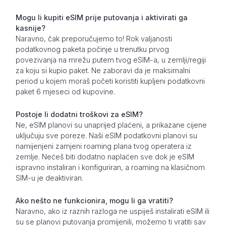
Mogu li kupiti eSIM prije putovanja i aktivirati ga
kasnije?
Naravno, čak preporučujemo to! Rok valjanosti
podatkovnog paketa počinje u trenutku prvog
povezivanja na mrežu putem tvog eSIM-a, u zemlji/regiji
za koju si kupio paket. Ne zaboravi da je maksimalni
period u kojem moraš početi koristiti kupljeni podatkovni
paket 6 mjeseci od kupovine.
Postoje li dodatni troškovi za eSIM?
Ne, eSIM planovi su unaprijed plaćeni, a prikazane cijene
uključuju sve poreze. Naši eSIM podatkovni planovi su
namijenjeni zamjeni roaming plana tvog operatera iz
zemlje. Nećeš biti dodatno naplaćen sve dok je eSIM
ispravno instaliran i konfiguriran, a roaming na klasičnom
SIM-u je deaktiviran.
Ako nešto ne funkcionira, mogu li ga vratiti?
Naravno, ako iz raznih razloga ne uspiješ instalirati eSIM ili
su se planovi putovanja promijenili, možemo ti vratiti sav