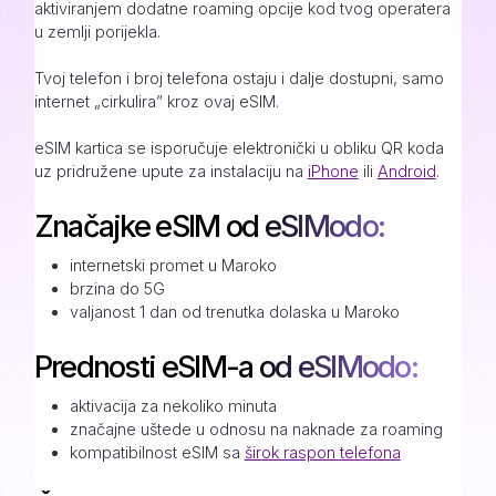
aktiviranjem dodatne roaming opcije kod tvog operatera
u zemlji porijekla.
Tvoj telefon i broj telefona ostaju i dalje dostupni, samo
internet „cirkulira” kroz ovaj eSIM.
eSIM kartica se isporučuje elektronički u obliku QR koda
uz pridružene upute za instalaciju na
iPhone
ili
Android
.
Značajke eSIM od eSIModo:
internetski promet u Maroko
brzina do 5G
valjanost 1 dan od trenutka dolaska u Maroko
Prednosti eSIM-a od eSIModo:
aktivacija za nekoliko minuta
značajne uštede u odnosu na naknade za roaming
kompatibilnost eSIM sa
širok raspon telefona