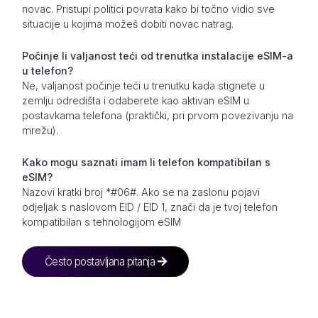
novac. Pristupi politici povrata kako bi točno vidio sve
situacije u kojima možeš dobiti novac natrag.
Počinje li valjanost teći od trenutka instalacije eSIM-a
u telefon?
Ne, valjanost počinje teći u trenutku kada stignete u
zemlju odredišta i odaberete kao aktivan eSIM u
postavkama telefona (praktički, pri prvom povezivanju na
mrežu).
Kako mogu saznati imam li telefon kompatibilan s
eSIM?
Nazovi kratki broj *#06#. Ako se na zaslonu pojavi
odjeljak s naslovom EID / EID 1, znači da je tvoj telefon
kompatibilan s tehnologijom eSIM
Često postavljana pitanja