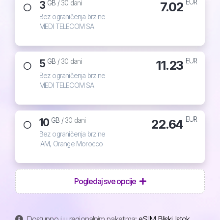
EUR
3
7.02
GB /
30 dani
Bez ograničenja brzine
MEDI TELECOM SA
EUR
5
11.23
GB /
30 dani
Bez ograničenja brzine
MEDI TELECOM SA
EUR
10
22.64
GB /
30 dani
Bez ograničenja brzine
IAM, Orange Morocco
Pogledaj sve opcije
Dostupno i u regionalnim paketima:
eSIM Bliski Istok
.