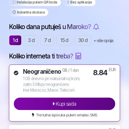
⛶️️ Instalacija putem QR koda
️ Bez aplikacije
⏱️️ Instantna dostava
Koliko dana putuješ u Maroko?
1 d
3 d
7 d
15 d
30 d
+ više opcija
Koliko interneta ti treba?
EUR
Neograničeno
8.84
GB /
1 dan
1 GB dnevno pri maksimalnoj brzini,
zatim 5 Mbps neograničeno
Inwi Morocco, Maroc Telecom
Kupi sada
Trenutna isporuka putem emaila i SMS