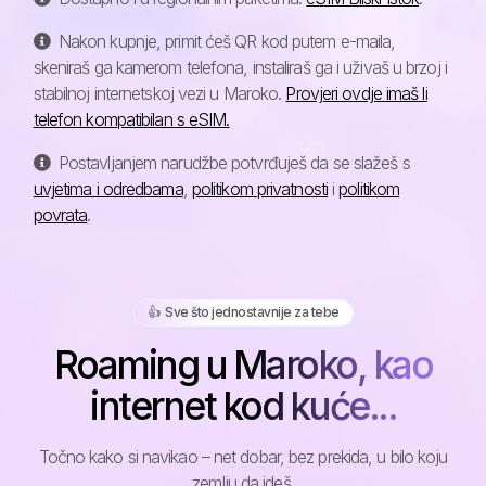
Nakon kupnje, primit ćeš QR kod putem e-maila,
skeniraš ga kamerom telefona, instaliraš ga i uživaš u brzoj i
stabilnoj internetskoj vezi u Maroko.
Provjeri ovdje imaš li
telefon kompatibilan s eSIM.
Postavljanjem narudžbe potvrđuješ da se slažeš s
uvjetima i odredbama
,
politikom privatnosti
i
politikom
povrata
.
👍️ Sve što jednostavnije za tebe
Roaming u Maroko, kao
internet kod kuće...
Točno kako si navikao – net dobar, bez prekida, u bilo koju
zemlju da ideš.