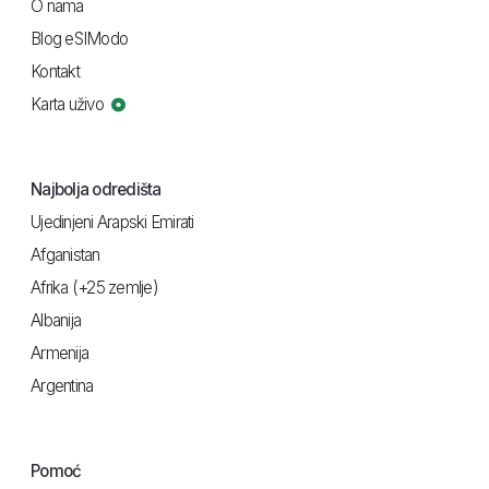
O nama
Blog eSIModo
Kontakt
Karta uživo
Najbolja odredišta
Ujedinjeni Arapski Emirati
Afganistan
Afrika (+25 zemlje)
Albanija
Armenija
Argentina
Pomoć