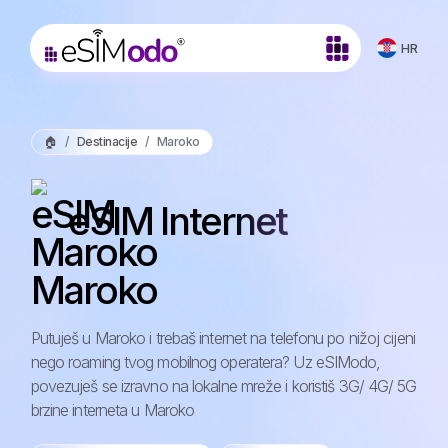
HR
🏠
Destinacije
Maroko
eSIM Internet
Maroko
Putuješ u Maroko i trebaš internet na telefonu po nižoj cijeni
nego roaming tvog mobilnog operatera? Uz eSIModo,
povezuješ se izravno na lokalne mreže i koristiš 3G/ 4G/ 5G
brzine interneta u Maroko