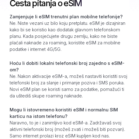
Česta pitanja o eSIM
Zamjenjuje li eSIM trenutni plan mobilne telefonije?
Ne. Niste vezani uz bilo koju pretplatu. eSIM je dizajniran
kako bi se koristio kao dodatak glavnom telefonskom
planu. Kada posjećujete drugu zemlju, kako ne biste
plaćali naknade za roaming, koristite eSIM za mobilne
podatke i internet 4G/5G.
Hoću li dobiti lokalni telefonski broj zajedno s eSIM-
om?
Ne. Nakon aktivacije eSIM-a, možeš nastaviti koristiti svoj
telefonski broj za slanje i primanje poziva i SMS poruka.
Novi eSIM plan se koristi samo za podatke, pomažući ti
da uštediš skupe roaming naknade.
Mogu li istovremeno koristiti eSIM i normalnu SIM
karticu na istom telefonu?
Naravno, to je i zanimljivo kod eSIM-a. Zadržavaš svoj
aktivni telefonski broj (možeš zvati i možeš biti pozvan).
Samo internet prolazi kroz eSIM kupljen kod nas.