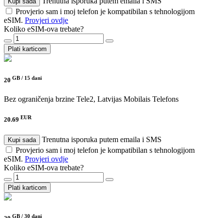
Trenutna isporuka putem emaila i SMS
Kupi sada
Provjerio sam i moj telefon je kompatibilan s tehnologijom
eSIM.
Provjeri ovdje
Koliko eSIM-ova trebate?
Plati karticom
GB /
15 dani
20
Bez ograničenja brzine
Tele2, Latvijas Mobilais Telefons
EUR
20.69
Trenutna isporuka putem emaila i SMS
Kupi sada
Provjerio sam i moj telefon je kompatibilan s tehnologijom
eSIM.
Provjeri ovdje
Koliko eSIM-ova trebate?
Plati karticom
GB /
30 dani