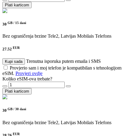
Plati karticom
GB /
15 dani
30
Bez ograničenja brzine
Tele2, Latvijas Mobilais Telefons
EUR
27.52
Trenutna isporuka putem emaila i SMS
Kupi sada
Provjerio sam i moj telefon je kompatibilan s tehnologijom
eSIM.
Provjeri ovdje
Koliko eSIM-ova trebate?
Plati karticom
GB /
30 dani
30
Bez ograničenja brzine
Tele2, Latvijas Mobilais Telefons
EUR
28.76