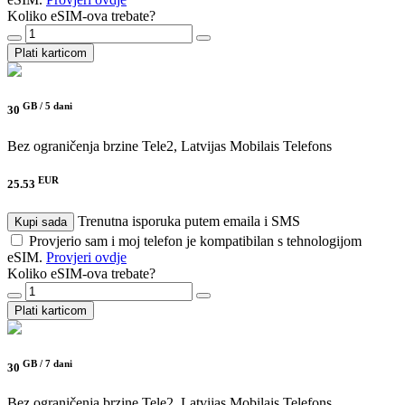
Koliko eSIM-ova trebate?
Plati karticom
GB /
5 dani
30
Bez ograničenja brzine
Tele2, Latvijas Mobilais Telefons
EUR
25.53
Trenutna isporuka putem emaila i SMS
Kupi sada
Provjerio sam i moj telefon je kompatibilan s tehnologijom
eSIM.
Provjeri ovdje
Koliko eSIM-ova trebate?
Plati karticom
GB /
7 dani
30
Bez ograničenja brzine
Tele2, Latvijas Mobilais Telefons