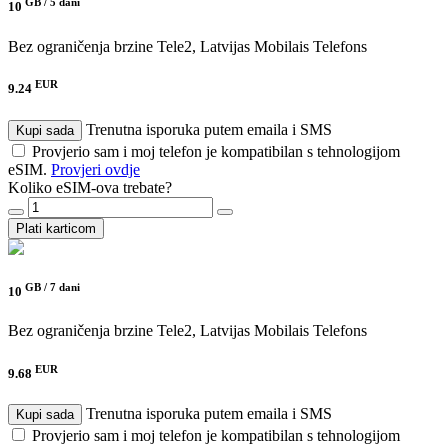
GB /
5 dani
10
Bez ograničenja brzine
Tele2, Latvijas Mobilais Telefons
EUR
9.24
Trenutna isporuka putem emaila i SMS
Kupi sada
Provjerio sam i moj telefon je kompatibilan s tehnologijom
eSIM.
Provjeri ovdje
Koliko eSIM-ova trebate?
Plati karticom
GB /
7 dani
10
Bez ograničenja brzine
Tele2, Latvijas Mobilais Telefons
EUR
9.68
Trenutna isporuka putem emaila i SMS
Kupi sada
Provjerio sam i moj telefon je kompatibilan s tehnologijom