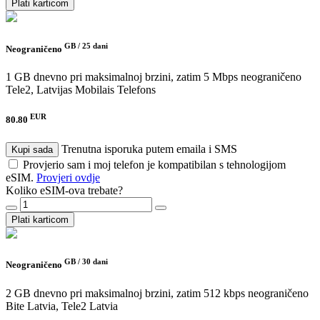
Plati karticom
GB /
25 dani
Neograničeno
1 GB dnevno pri maksimalnoj brzini, zatim 5 Mbps neograničeno
Tele2, Latvijas Mobilais Telefons
EUR
80.80
Trenutna isporuka putem emaila i SMS
Kupi sada
Provjerio sam i moj telefon je kompatibilan s tehnologijom
eSIM.
Provjeri ovdje
Koliko eSIM-ova trebate?
Plati karticom
GB /
30 dani
Neograničeno
2 GB dnevno pri maksimalnoj brzini, zatim 512 kbps neograničeno
Bite Latvia, Tele2 Latvia