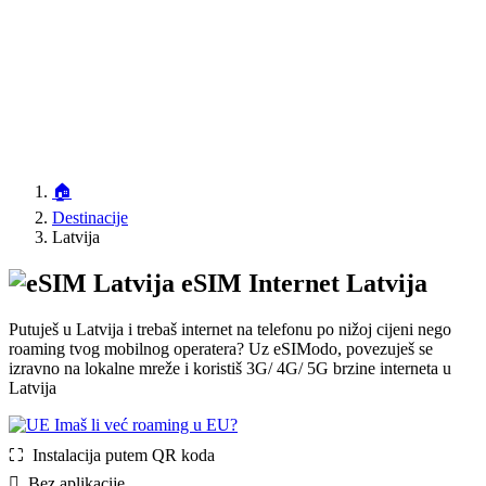
🏠
Destinacije
Latvija
eSIM Internet Latvija
Putuješ u Latvija i trebaš internet na telefonu po nižoj cijeni nego
roaming tvog mobilnog operatera? Uz eSIModo, povezuješ se
izravno na lokalne mreže i koristiš 3G/ 4G/ 5G brzine interneta u
Latvija
Imaš li već roaming u EU?
⛶️️ Instalacija putem QR koda
️ Bez aplikacije