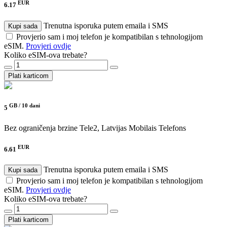
EUR
6.17
Trenutna isporuka putem emaila i SMS
Kupi sada
Provjerio sam i moj telefon je kompatibilan s tehnologijom
eSIM.
Provjeri ovdje
Koliko eSIM-ova trebate?
Plati karticom
GB /
10 dani
5
Bez ograničenja brzine
Tele2, Latvijas Mobilais Telefons
EUR
6.61
Trenutna isporuka putem emaila i SMS
Kupi sada
Provjerio sam i moj telefon je kompatibilan s tehnologijom
eSIM.
Provjeri ovdje
Koliko eSIM-ova trebate?
Plati karticom