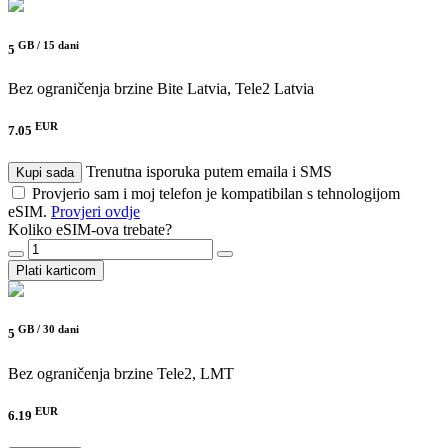
GB /
15 dani
5
Bez ograničenja brzine
Bite Latvia, Tele2 Latvia
EUR
7.05
Trenutna isporuka putem emaila i SMS
Kupi sada
Provjerio sam i moj telefon je kompatibilan s tehnologijom
eSIM.
Provjeri ovdje
Koliko eSIM-ova trebate?
Plati karticom
GB /
30 dani
5
Bez ograničenja brzine
Tele2, LMT
EUR
6.19