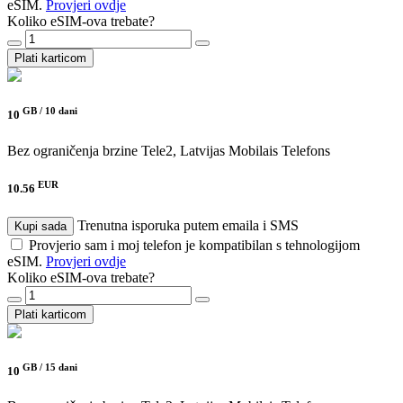
eSIM.
Provjeri ovdje
Koliko eSIM-ova trebate?
Plati karticom
GB /
10 dani
10
Bez ograničenja brzine
Tele2, Latvijas Mobilais Telefons
EUR
10.56
Trenutna isporuka putem emaila i SMS
Kupi sada
Provjerio sam i moj telefon je kompatibilan s tehnologijom
eSIM.
Provjeri ovdje
Koliko eSIM-ova trebate?
Plati karticom
GB /
15 dani
10