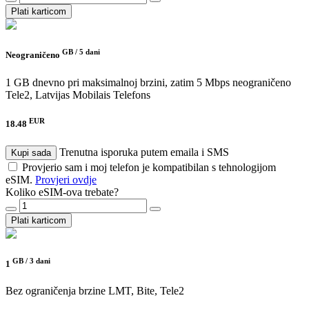
Plati karticom
GB /
5 dani
Neograničeno
1 GB dnevno pri maksimalnoj brzini, zatim 5 Mbps neograničeno
Tele2, Latvijas Mobilais Telefons
EUR
18.48
Trenutna isporuka putem emaila i SMS
Kupi sada
Provjerio sam i moj telefon je kompatibilan s tehnologijom
eSIM.
Provjeri ovdje
Koliko eSIM-ova trebate?
Plati karticom
GB /
3 dani
1
Bez ograničenja brzine
LMT, Bite, Tele2