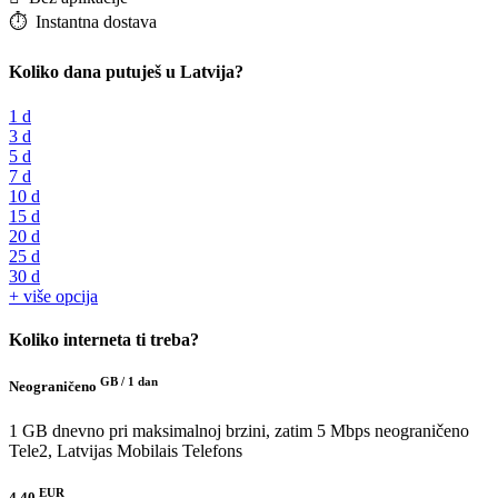
⏱️️ Instantna dostava
Koliko dana putuješ u Latvija?
1 d
3 d
5 d
7 d
10 d
15 d
20 d
25 d
30 d
+ više opcija
Koliko interneta ti treba?
GB /
1 dan
Neograničeno
1 GB dnevno pri maksimalnoj brzini, zatim 5 Mbps neograničeno
Tele2, Latvijas Mobilais Telefons
EUR
4.40