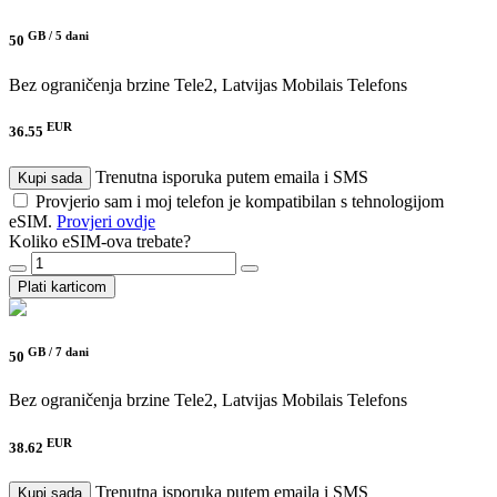
GB /
5 dani
50
Bez ograničenja brzine
Tele2, Latvijas Mobilais Telefons
EUR
36.55
Trenutna isporuka putem emaila i SMS
Kupi sada
Provjerio sam i moj telefon je kompatibilan s tehnologijom
eSIM.
Provjeri ovdje
Koliko eSIM-ova trebate?
Plati karticom
GB /
7 dani
50
Bez ograničenja brzine
Tele2, Latvijas Mobilais Telefons
EUR
38.62
Trenutna isporuka putem emaila i SMS
Kupi sada