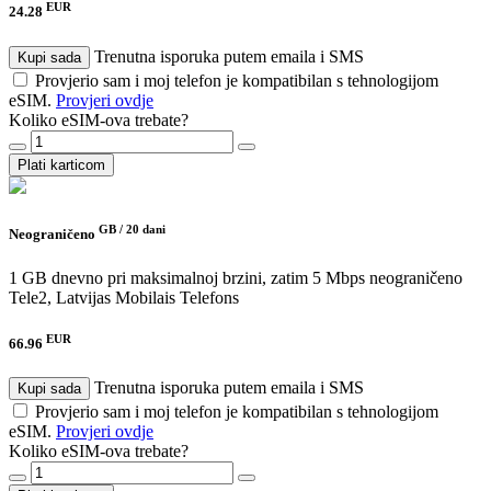
EUR
24.28
Trenutna isporuka putem emaila i SMS
Kupi sada
Provjerio sam i moj telefon je kompatibilan s tehnologijom
eSIM.
Provjeri ovdje
Koliko eSIM-ova trebate?
Plati karticom
GB /
20 dani
Neograničeno
1 GB dnevno pri maksimalnoj brzini, zatim 5 Mbps neograničeno
Tele2, Latvijas Mobilais Telefons
EUR
66.96
Trenutna isporuka putem emaila i SMS
Kupi sada
Provjerio sam i moj telefon je kompatibilan s tehnologijom
eSIM.
Provjeri ovdje
Koliko eSIM-ova trebate?