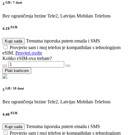
GB /
7 dani
3
Bez ograničenja brzine
Tele2, Latvijas Mobilais Telefons
EUR
4.19
Trenutna isporuka putem emaila i SMS
Kupi sada
Provjerio sam i moj telefon je kompatibilan s tehnologijom
eSIM.
Provjeri ovdje
Koliko eSIM-ova trebate?
Plati karticom
GB /
10 dani
3
Bez ograničenja brzine
Tele2, Latvijas Mobilais Telefons
EUR
4.40
Trenutna isporuka putem emaila i SMS
Kupi sada
Provjerio sam i moj telefon je kompatibilan s tehnologijom