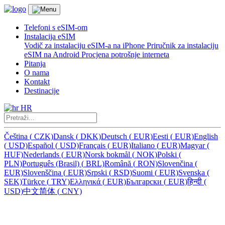
Telefoni s eSIM-om
Instalacija eSIM
Vodič za instalaciju eSIM-a na iPhone
Priručnik za instalaciju
eSIM na Android
Procjena potrošnje interneta
Pitanja
O nama
Kontakt
Destinacije
HR
Čeština
(
CZK)
Dansk
(
DKK)
Deutsch
(
EUR)
Eesti
(
EUR)
English
(
USD)
Español
(
USD)
Français
(
EUR)
Italiano
(
EUR)
Magyar
(
HUF)
Nederlands
(
EUR)
Norsk bokmål
(
NOK)
Polski
(
PLN)
Português (Brasil)
(
BRL)
Română
(
RON)
Slovenčina
(
EUR)
Slovenščina
(
EUR)
Srpski
(
RSD)
Suomi
(
EUR)
Svenska
(
SEK)
Türkçe
(
TRY)
Ελληνικά
(
EUR)
Български
(
EUR)
हिन्दी
(
USD)
中文简体
(
CNY)