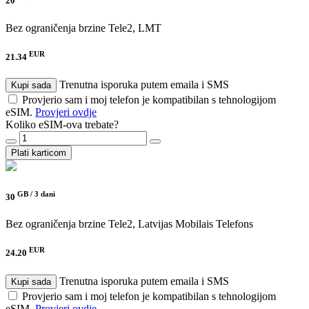
20
Bez ograničenja brzine
Tele2, LMT
EUR
21.34
Trenutna isporuka putem emaila i SMS
Kupi sada
Provjerio sam i moj telefon je kompatibilan s tehnologijom
eSIM.
Provjeri ovdje
Koliko eSIM-ova trebate?
Plati karticom
GB /
3 dani
30
Bez ograničenja brzine
Tele2, Latvijas Mobilais Telefons
EUR
24.20
Trenutna isporuka putem emaila i SMS
Kupi sada
Provjerio sam i moj telefon je kompatibilan s tehnologijom
eSIM.
Provjeri ovdje