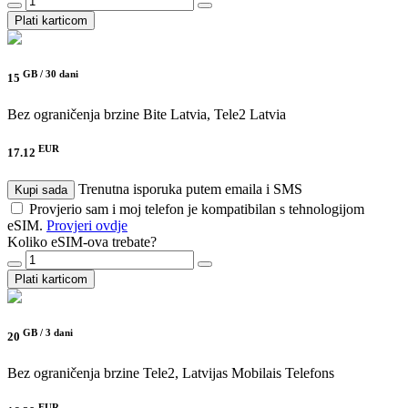
Plati karticom
GB /
30 dani
15
Bez ograničenja brzine
Bite Latvia, Tele2 Latvia
EUR
17.12
Trenutna isporuka putem emaila i SMS
Kupi sada
Provjerio sam i moj telefon je kompatibilan s tehnologijom
eSIM.
Provjeri ovdje
Koliko eSIM-ova trebate?
Plati karticom
GB /
3 dani
20
Bez ograničenja brzine
Tele2, Latvijas Mobilais Telefons
EUR