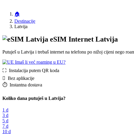
🏠
Destinacije
Latvija
eSIM Internet Latvija
Putuješ u Latvija i trebaš internet na telefonu po nižoj cijeni nego 
Imaš li već roaming u EU?
⛶️️ Instalacija putem QR koda
️ Bez aplikacije
⏱️️ Instantna dostava
Koliko dana putuješ u Latvija?
1 d
3 d
5 d
7 d
10 d