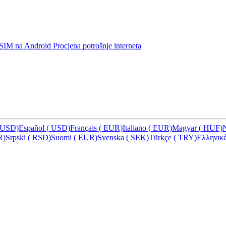
u eSIM na Android
Procjena potrošnje interneta
USD)
Español
(
USD)
Français
(
EUR)
Italiano
(
EUR)
Magyar
(
HUF)
R)
Srpski
(
RSD)
Suomi
(
EUR)
Svenska
(
SEK)
Türkçe
(
TRY)
Ελληνικ