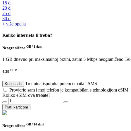
15 d
20 d
25 d
30 d
+ više opcija
Koliko interneta ti treba?
GB /
1 dan
Neograničeno
1 GB dnevno pri maksimalnoj brzini, zatim 5 Mbps neograničeno
Tel
EUR
4.39
Trenutna isporuka putem emaila i SMS
Kupi sada
Provjerio sam i moj telefon je kompatibilan s tehnologijom eSIM.
Koliko eSIM-ova trebate?
Plati karticom
GB /
10 dani
Neograničeno