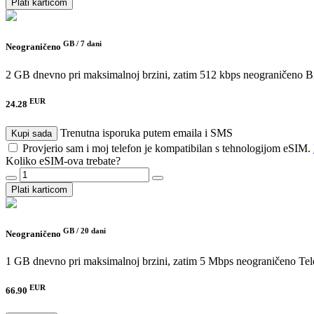
Plati karticom
GB /
7 dani
Neograničeno
2 GB dnevno pri maksimalnoj brzini, zatim 512 kbps neograničeno
B
EUR
24.28
Trenutna isporuka putem emaila i SMS
Kupi sada
Provjerio sam i moj telefon je kompatibilan s tehnologijom eSIM.
Koliko eSIM-ova trebate?
Plati karticom
GB /
20 dani
Neograničeno
1 GB dnevno pri maksimalnoj brzini, zatim 5 Mbps neograničeno
Tel
EUR
66.90