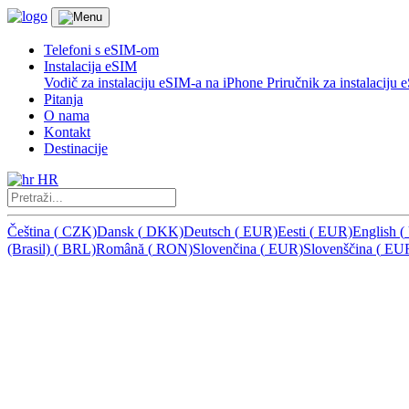
Telefoni s eSIM-om
Instalacija eSIM
Vodič za instalaciju eSIM-a na iPhone
Priručnik za instalacij
Pitanja
O nama
Kontakt
Destinacije
HR
Čeština
(
CZK)
Dansk
(
DKK)
Deutsch
(
EUR)
Eesti
(
EUR)
English
(
(Brasil)
(
BRL)
Română
(
RON)
Slovenčina
(
EUR)
Slovenščina
(
EU