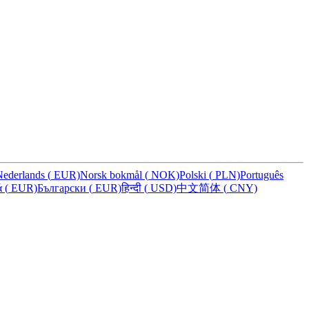
Nederlands
(
EUR)
Norsk bokmål
(
NOK)
Polski
(
PLN)
Português
ά
(
EUR)
Български
(
EUR)
हिन्दी
(
USD)
中文简体
(
CNY)