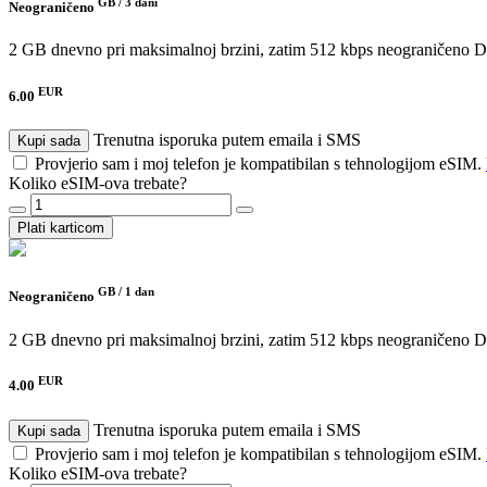
GB /
3 dani
Neograničeno
2 GB dnevno pri maksimalnoj brzini, zatim 512 kbps neograničeno
D
EUR
6.00
Trenutna isporuka putem emaila i SMS
Kupi sada
Provjerio sam i moj telefon je kompatibilan s tehnologijom eSIM.
Koliko eSIM-ova trebate?
Plati karticom
GB /
1 dan
Neograničeno
2 GB dnevno pri maksimalnoj brzini, zatim 512 kbps neograničeno
D
EUR
4.00
Trenutna isporuka putem emaila i SMS
Kupi sada
Provjerio sam i moj telefon je kompatibilan s tehnologijom eSIM.
Koliko eSIM-ova trebate?