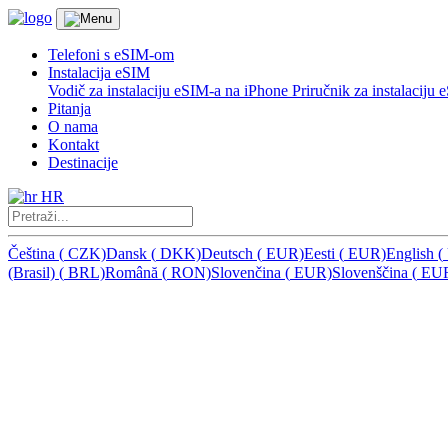
Telefoni s eSIM-om
Instalacija eSIM
Vodič za instalaciju eSIM-a na iPhone
Priručnik za instalacij
Pitanja
O nama
Kontakt
Destinacije
HR
Čeština
(
CZK)
Dansk
(
DKK)
Deutsch
(
EUR)
Eesti
(
EUR)
English
(
(Brasil)
(
BRL)
Română
(
RON)
Slovenčina
(
EUR)
Slovenščina
(
EU