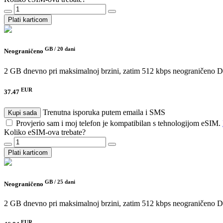
Plati karticom
GB /
20 dani
Neograničeno
2 GB dnevno pri maksimalnoj brzini, zatim 512 kbps neograničeno
D
EUR
37.47
Trenutna isporuka putem emaila i SMS
Kupi sada
Provjerio sam i moj telefon je kompatibilan s tehnologijom eSIM.
Koliko eSIM-ova trebate?
Plati karticom
GB /
25 dani
Neograničeno
2 GB dnevno pri maksimalnoj brzini, zatim 512 kbps neograničeno
D
EUR