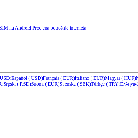
u eSIM na Android
Procjena potrošnje interneta
USD)
Español
(
USD)
Français
(
EUR)
Italiano
(
EUR)
Magyar
(
HUF)
R)
Srpski
(
RSD)
Suomi
(
EUR)
Svenska
(
SEK)
Türkçe
(
TRY)
Ελληνικ