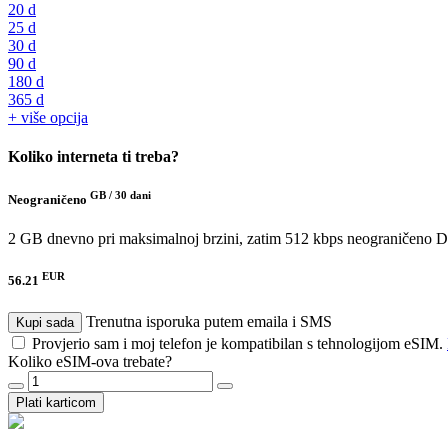
20 d
25 d
30 d
90 d
180 d
365 d
+ više opcija
Koliko interneta ti treba?
GB /
30 dani
Neograničeno
2 GB dnevno pri maksimalnoj brzini, zatim 512 kbps neograničeno
D
EUR
56.21
Trenutna isporuka putem emaila i SMS
Kupi sada
Provjerio sam i moj telefon je kompatibilan s tehnologijom eSIM.
Koliko eSIM-ova trebate?
Plati karticom