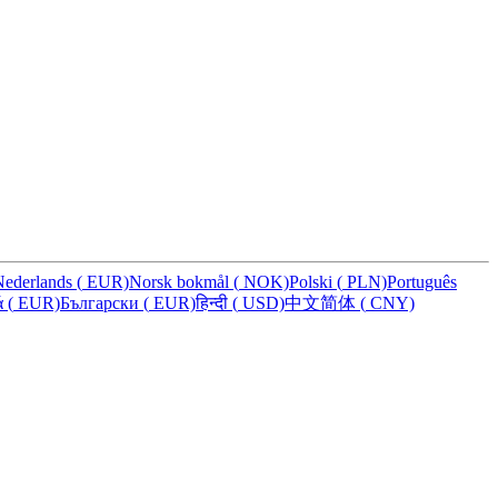
Nederlands
(
EUR)
Norsk bokmål
(
NOK)
Polski
(
PLN)
Português
ά
(
EUR)
Български
(
EUR)
हिन्दी
(
USD)
中文简体
(
CNY)