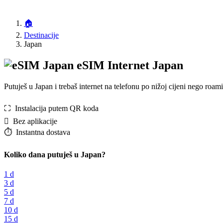
🏠
Destinacije
Japan
eSIM Internet Japan
Putuješ u Japan i trebaš internet na telefonu po nižoj cijeni nego ro
⛶️️ Instalacija putem QR koda
️ Bez aplikacije
⏱️️ Instantna dostava
Koliko dana putuješ u Japan?
1 d
3 d
5 d
7 d
10 d
15 d