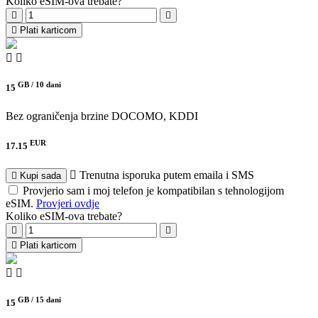
Koliko eSIM-ova trebate?
Plati karticom
GB /
10 dani
15
Bez ograničenja brzine
DOCOMO, KDDI
EUR
17.15
Trenutna isporuka putem emaila i SMS
Kupi sada
Provjerio sam i moj telefon je kompatibilan s tehnologijom
eSIM.
Provjeri ovdje
Koliko eSIM-ova trebate?
Plati karticom
GB /
15 dani
15