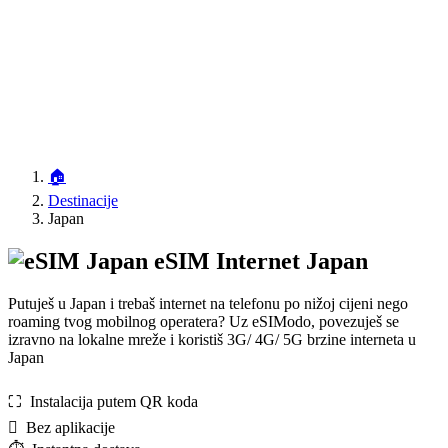
🏠
Destinacije
Japan
eSIM Internet Japan
Putuješ u Japan i trebaš internet na telefonu po nižoj cijeni nego
roaming tvog mobilnog operatera? Uz eSIModo, povezuješ se
izravno na lokalne mreže i koristiš 3G/ 4G/ 5G brzine interneta u
Japan
⛶️️ Instalacija putem QR koda
️ Bez aplikacije