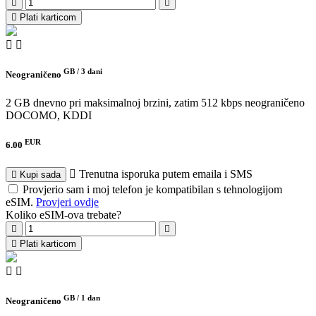
Plati karticom
GB /
3 dani
Neograničeno
2 GB dnevno pri maksimalnoj brzini, zatim 512 kbps neograničeno
DOCOMO, KDDI
EUR
6.00
Trenutna isporuka putem emaila i SMS
Kupi sada
Provjerio sam i moj telefon je kompatibilan s tehnologijom
eSIM.
Provjeri ovdje
Koliko eSIM-ova trebate?
Plati karticom
GB /
1 dan
Neograničeno