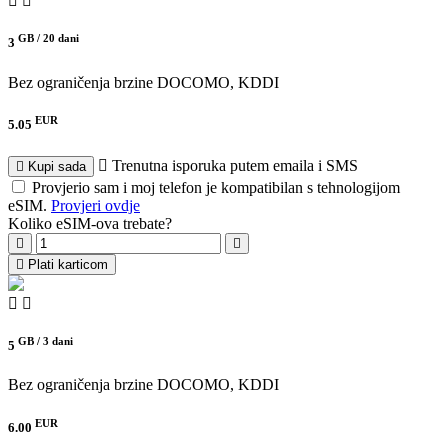
GB /
20 dani
3
Bez ograničenja brzine
DOCOMO, KDDI
EUR
5.05
Trenutna isporuka putem emaila i SMS
Kupi sada
Provjerio sam i moj telefon je kompatibilan s tehnologijom
eSIM.
Provjeri ovdje
Koliko eSIM-ova trebate?
Plati karticom
GB /
3 dani
5
Bez ograničenja brzine
DOCOMO, KDDI
EUR
6.00