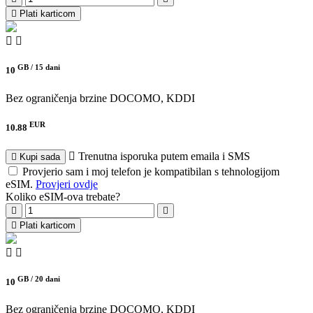
Plati karticom
GB /
15 dani
10
Bez ograničenja brzine
DOCOMO, KDDI
EUR
10.88
Trenutna isporuka putem emaila i SMS
Kupi sada
Provjerio sam i moj telefon je kompatibilan s tehnologijom
eSIM.
Provjeri ovdje
Koliko eSIM-ova trebate?
Plati karticom
GB /
20 dani
10
Bez ograničenja brzine
DOCOMO, KDDI