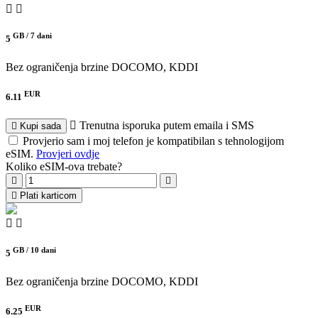
GB /
7 dani
5
Bez ograničenja brzine
DOCOMO, KDDI
EUR
6.11
Trenutna isporuka putem emaila i SMS
Kupi sada
Provjerio sam i moj telefon je kompatibilan s tehnologijom
eSIM.
Provjeri ovdje
Koliko eSIM-ova trebate?
Plati karticom
GB /
10 dani
5
Bez ograničenja brzine
DOCOMO, KDDI
EUR
6.25