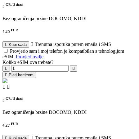
GB /
3 dani
3
Bez ograničenja brzine
DOCOMO, KDDI
EUR
4.25
Trenutna isporuka putem emaila i SMS
Kupi sada
Provjerio sam i moj telefon je kompatibilan s tehnologijom
eSIM.
Provjeri ovdje
Koliko eSIM-ova trebate?
Plati karticom
GB /
5 dani
3
Bez ograničenja brzine
DOCOMO, KDDI
EUR
4.27
Trenutna isporuka putem emaila i SMS
Kupi sada