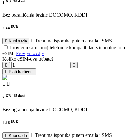
GB /
30 dani
1
Bez ograničenja brzine
DOCOMO, KDDI
EUR
2.44
Trenutna isporuka putem emaila i SMS
Kupi sada
Provjerio sam i moj telefon je kompatibilan s tehnologijom
eSIM.
Provjeri ovdje
Koliko eSIM-ova trebate?
Plati karticom
GB /
15 dani
2
Bez ograničenja brzine
DOCOMO, KDDI
EUR
4.16
Trenutna isporuka putem emaila i SMS
Kupi sada