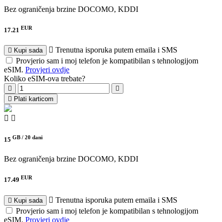
Bez ograničenja brzine
DOCOMO, KDDI
EUR
17.21
Trenutna isporuka putem emaila i SMS
Kupi sada
Provjerio sam i moj telefon je kompatibilan s tehnologijom
eSIM.
Provjeri ovdje
Koliko eSIM-ova trebate?
Plati karticom
GB /
20 dani
15
Bez ograničenja brzine
DOCOMO, KDDI
EUR
17.49
Trenutna isporuka putem emaila i SMS
Kupi sada
Provjerio sam i moj telefon je kompatibilan s tehnologijom
eSIM.
Provjeri ovdje