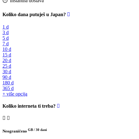
⏱️️ Instantna dostava
Koliko dana putuješ u Japan?
1 d
3 d
5 d
7 d
10 d
15 d
20 d
25 d
30 d
90 d
180 d
365 d
+ više opcija
Koliko interneta ti treba?
GB /
30 dani
Neograničeno