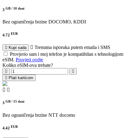
GB /
10 dani
3
Bez ograničenja brzine
DOCOMO, KDDI
EUR
4.72
Trenutna isporuka putem emaila i SMS
Kupi sada
Provjerio sam i moj telefon je kompatibilan s tehnologijom
eSIM.
Provjeri ovdje
Koliko eSIM-ova trebate?
Plati karticom
GB /
15 dani
3
Bez ograničenja brzine
NTT docomo
EUR
4.42