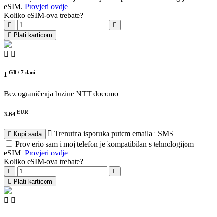
eSIM.
Provjeri ovdje
Koliko eSIM-ova trebate?
Plati karticom
GB /
7 dani
1
Bez ograničenja brzine
NTT docomo
EUR
3.64
Trenutna isporuka putem emaila i SMS
Kupi sada
Provjerio sam i moj telefon je kompatibilan s tehnologijom
eSIM.
Provjeri ovdje
Koliko eSIM-ova trebate?
Plati karticom