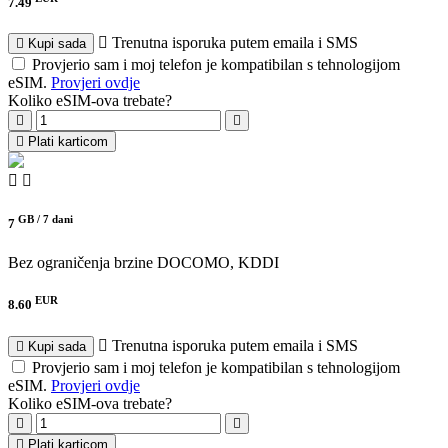
7.49
Trenutna isporuka putem emaila i SMS
Kupi sada
Provjerio sam i moj telefon je kompatibilan s tehnologijom
eSIM.
Provjeri ovdje
Koliko eSIM-ova trebate?
Plati karticom
GB /
7 dani
7
Bez ograničenja brzine
DOCOMO, KDDI
EUR
8.60
Trenutna isporuka putem emaila i SMS
Kupi sada
Provjerio sam i moj telefon je kompatibilan s tehnologijom
eSIM.
Provjeri ovdje
Koliko eSIM-ova trebate?
Plati karticom