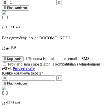
Plati karticom
GB /
3 dani
15
Bez ograničenja brzine
DOCOMO, KDDI
EUR
17.04
Trenutna isporuka putem emaila i SMS
Kupi sada
Provjerio sam i moj telefon je kompatibilan s tehnologijom
eSIM.
Provjeri ovdje
Koliko eSIM-ova trebate?
Plati karticom
GB /
5 dani
15