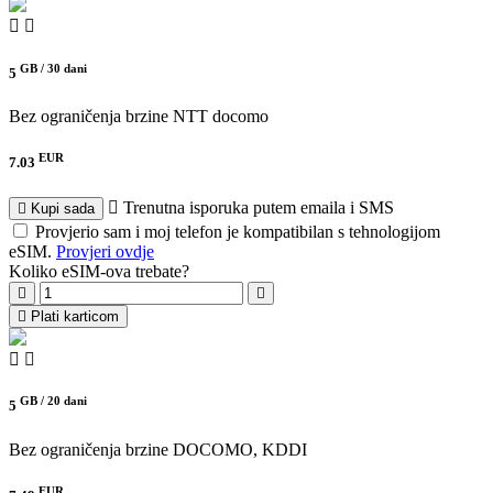
GB /
30 dani
5
Bez ograničenja brzine
NTT docomo
EUR
7.03
Trenutna isporuka putem emaila i SMS
Kupi sada
Provjerio sam i moj telefon je kompatibilan s tehnologijom
eSIM.
Provjeri ovdje
Koliko eSIM-ova trebate?
Plati karticom
GB /
20 dani
5
Bez ograničenja brzine
DOCOMO, KDDI
EUR