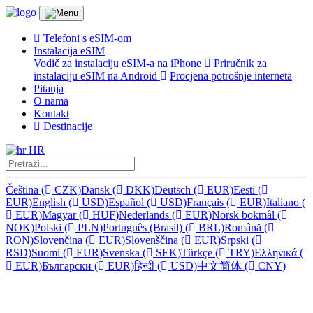
Telefoni s eSIM-om
Instalacija eSIM
Vodič za instalaciju eSIM-a na iPhone
Priručnik za
instalaciju eSIM na Android
Procjena potrošnje interneta
Pitanja
O nama
Kontakt
Destinacije
HR
Čeština
(
CZK)
Dansk
(
DKK)
Deutsch
(
EUR)
Eesti
(
EUR)
English
(
USD)
Español
(
USD)
Français
(
EUR)
Italiano
(
EUR)
Magyar
(
HUF)
Nederlands
(
EUR)
Norsk bokmål
(
NOK)
Polski
(
PLN)
Português (Brasil)
(
BRL)
Română
(
RON)
Slovenčina
(
EUR)
Slovenščina
(
EUR)
Srpski
(
RSD)
Suomi
(
EUR)
Svenska
(
SEK)
Türkçe
(
TRY)
Ελληνικά
(
EUR)
Български
(
EUR)
हिन्दी
(
USD)
中文简体
(
CNY)