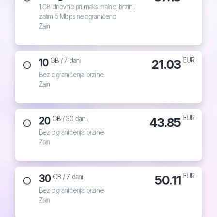
1 GB dnevno pri maksimalnoj brzini,
zatim 5 Mbps neograničeno
Zain
EUR
10
21.03
GB /
7 dani
Bez ograničenja brzine
Zain
EUR
20
43.85
GB /
30 dani
Bez ograničenja brzine
Zain
EUR
30
50.11
GB /
7 dani
Bez ograničenja brzine
Zain