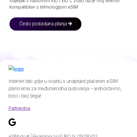
odjeljak s naslovom EID / EID 1, znači da je tvoj telefon
kompatibilan s tehnologijom eSIM
Često postavljana pitanja
Internet bilo gdje u svijetu s unaprijed plaćenim eSIM
planovima za međunarodna putovanja – jednostavno,
brzo i bez briga!
Partnerstva
eSIModo ® | Registrirani žig EUIPO br. 019290453