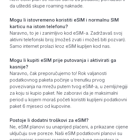
da uštediš skupe roaming naknade.
Mogu li istovremeno koristiti eSIM i normalnu SIM
karticu na istom telefonu?
Naravno, to je i zanimljivo kod eSIM-a. Zadržavaš svoj
aktivni telefonski broj (možeš zvati i možeš biti pozvan).
Samo internet prolazi kroz eSIM kupljen kod nas.
Mogu li kupiti eSIM prije putovanja i aktivirati ga
kasnije?
Naravno, čak preporučujemo to! Rok valjanosti
podatkovnog paketa počinje u trenutku prvog
povezivanja na mrežu putem tvog eSIM-a, u zemlji/regiji
za koju si kupio paket. Ne zaboravi da je maksimalni
period u kojem moraš početi koristiti kupljeni podatkovni
paket 6 mjeseci od kupovine.
Postoje li dodatni troškovi za eSIM?
Ne, eSIM planovi su unaprijed plaćeni, a prikazane cijene
uključuju sve poreze. Naši eSIM podatkovni planovi su
namijenjeni zamjeni roaming plana tvog operatera iz