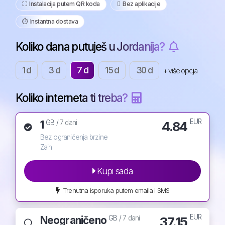
⛶️️ Instalacija putem QR koda
️ Bez aplikacije
⏱️️ Instantna dostava
Koliko dana putuješ u Jordanija?
1 d
3 d
7 d
15 d
30 d
+ više opcija
Koliko interneta ti treba?
EUR
1
4.84
GB /
7 dani
Bez ograničenja brzine
Zain
Kupi sada
Trenutna isporuka putem emaila i SMS
EUR
Neograničeno
37.15
GB /
7 dani