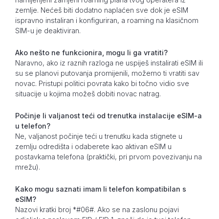
zemlje. Nećeš biti dodatno naplaćen sve dok je eSIM
ispravno instaliran i konfiguriran, a roaming na klasičnom
SIM-u je deaktiviran.
Ako nešto ne funkcionira, mogu li ga vratiti?
Naravno, ako iz raznih razloga ne uspiješ instalirati eSIM ili
su se planovi putovanja promijenili, možemo ti vratiti sav
novac. Pristupi politici povrata kako bi točno vidio sve
situacije u kojima možeš dobiti novac natrag.
Počinje li valjanost teći od trenutka instalacije eSIM-a
u telefon?
Ne, valjanost počinje teći u trenutku kada stignete u
zemlju odredišta i odaberete kao aktivan eSIM u
postavkama telefona (praktički, pri prvom povezivanju na
mrežu).
Kako mogu saznati imam li telefon kompatibilan s
eSIM?
Nazovi kratki broj *#06#. Ako se na zaslonu pojavi