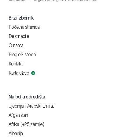
Brzi izbornik
Početna stranica
Destinacije
O nama
Blog eSIModo
Kontakt
Karta uživo
Najbolja odredišta
Ujedinjeni Arapski Emirati
Afganistan
Afrika (+25 zemlje)
Albanija