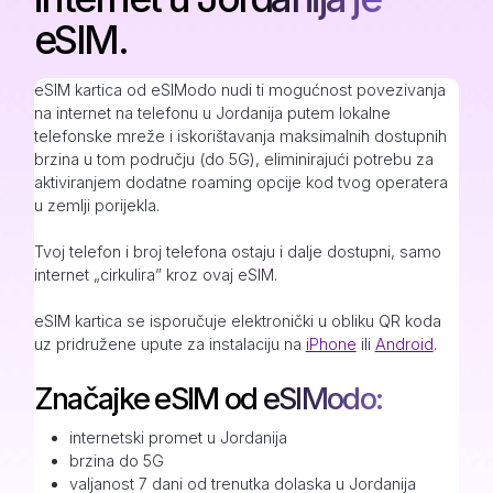
eSIM.
eSIM kartica od eSIModo nudi ti mogućnost povezivanja
na internet na telefonu u Jordanija putem lokalne
telefonske mreže i iskorištavanja maksimalnih dostupnih
brzina u tom području (do 5G), eliminirajući potrebu za
aktiviranjem dodatne roaming opcije kod tvog operatera
u zemlji porijekla.
Tvoj telefon i broj telefona ostaju i dalje dostupni, samo
internet „cirkulira” kroz ovaj eSIM.
eSIM kartica se isporučuje elektronički u obliku QR koda
uz pridružene upute za instalaciju na
iPhone
ili
Android
.
Značajke eSIM od eSIModo:
internetski promet u Jordanija
brzina do 5G
valjanost 7 dani od trenutka dolaska u Jordanija