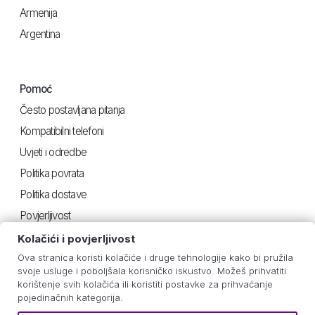
Armenija
Argentina
Pomoć
Često postavljana pitanja
Kompatibilni telefoni
Uvjeti i odredbe
Politika povrata
Politika dostave
Povjerljivost
Kolačići i povjerljivost
Ova stranica koristi kolačiće i druge tehnologije kako bi pružila
Korisno
svoje usluge i poboljšala korisničko iskustvo. Možeš prihvatiti
korištenje svih kolačića ili koristiti postavke za prihvaćanje
Upute za iOS
pojedinačnih kategorija.
Android upute