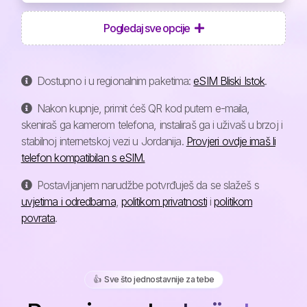
Pogledaj sve opcije
Dostupno i u regionalnim paketima:
eSIM Bliski Istok
.
Nakon kupnje, primit ćeš QR kod putem e-maila,
skeniraš ga kamerom telefona, instaliraš ga i uživaš u brzoj i
stabilnoj internetskoj vezi u Jordanija.
Provjeri ovdje imaš li
telefon kompatibilan s eSIM.
Postavljanjem narudžbe potvrđuješ da se slažeš s
uvjetima i odredbama
,
politikom privatnosti
i
politikom
povrata
.
👍️ Sve što jednostavnije za tebe