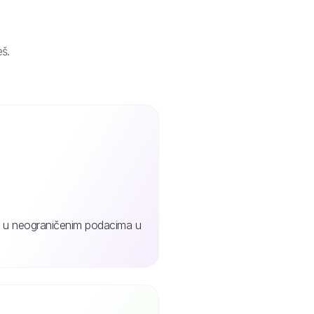
eš.
jte u neograničenim podacima u