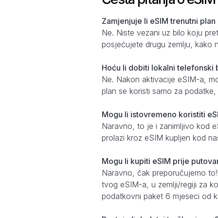
Zamjenjuje li eSIM trenutni plan
Ne. Niste vezani uz bilo koju pr
posjećujete drugu zemlju, kako n
Hoću li dobiti lokalni telefonsk
Ne. Nakon aktivacije eSIM-a, može
plan se koristi samo za podatke
Mogu li istovremeno koristiti eS
Naravno, to je i zanimljivo kod 
prolazi kroz eSIM kupljen kod na
Mogu li kupiti eSIM prije putovan
Naravno, čak preporučujemo to!
tvog eSIM-a, u zemlji/regiji za k
podatkovni paket 6 mjeseci od k