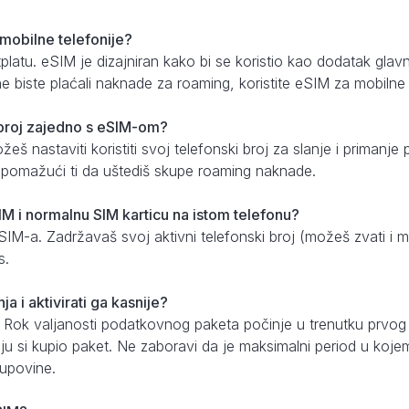
 mobilne telefonije?
etplatu. eSIM je dizajniran kako bi se koristio kao dodatak gl
e biste plaćali naknade za roaming, koristite eSIM za mobilne
i broj zajedno s eSIM-om?
š nastaviti koristiti svoj telefonski broj za slanje i priman
, pomažući ti da uštediš skupe roaming naknade.
IM i normalnu SIM karticu na istom telefonu?
eSIM-a. Zadržavaš svoj aktivni telefonski broj (možeš zvati i 
s.
ja i aktivirati ga kasnije?
 Rok valjanosti podatkovnog paketa počinje u trenutku prvo
oju si kupio paket. Ne zaboravi da je maksimalni period u kojem 
upovine.