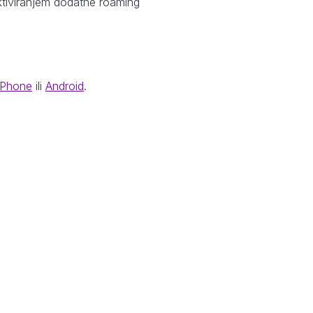
aktiviranjem dodatne roaming
iPhone
ili
Android
.