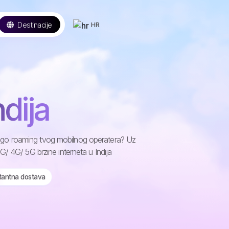
Destinacije
HR
dija
i nego roaming tvog mobilnog operatera? Uz
/ 4G/ 5G brzine interneta u Indija
stantna dostava