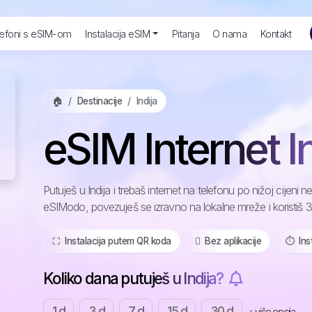
efoni s eSIM-om
Instalacija eSIM
Pitanja
O nama
Kontakt
🏠
Destinacije
Indija
eSIM Internet In
Putuješ u Indija i trebaš internet na telefonu po nižoj cijen
eSIModo, povezuješ se izravno na lokalne mreže i koristiš 3G
⛶️️ Instalacija putem QR koda
️ Bez aplikacije
⏱️️ In
Koliko dana putuješ u Indija?
1 d
3 d
7 d
15 d
30 d
+ više opcija