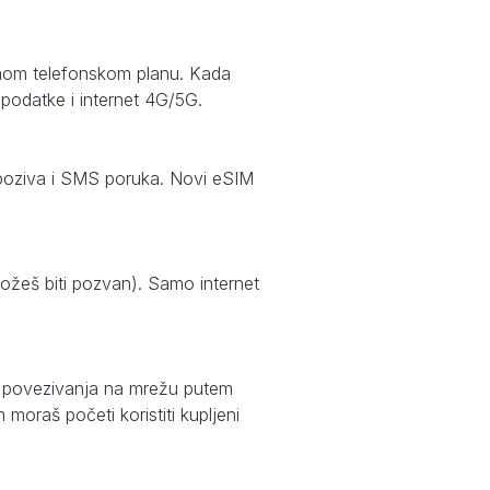
avnom telefonskom planu. Kada
 podatke i internet 4G/5G.
je poziva i SMS poruka. Novi eSIM
možeš biti pozvan). Samo internet
g povezivanja na mrežu putem
moraš početi koristiti kupljeni