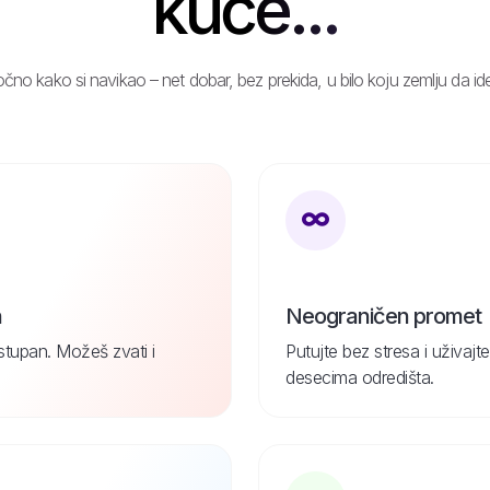
kuće...
čno kako si navikao – net dobar, bez prekida, u bilo koju zemlju da id
n
Neograničen promet
ostupan. Možeš zvati i
Putujte bez stresa i uživa
desecima odredišta.