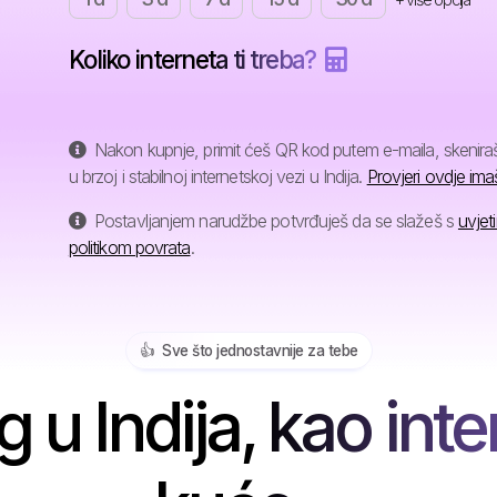
Koliko interneta ti treba?
Nakon kupnje, primit ćeš QR kod putem e-maila, skeniraš 
u brzoj i stabilnoj internetskoj vezi u Indija.
Provjeri ovdje ima
Postavljanjem narudžbe potvrđuješ da se slažeš s
uvjet
politikom povrata
.
👍️ Sve što jednostavnije za tebe
 u Indija, kao inte