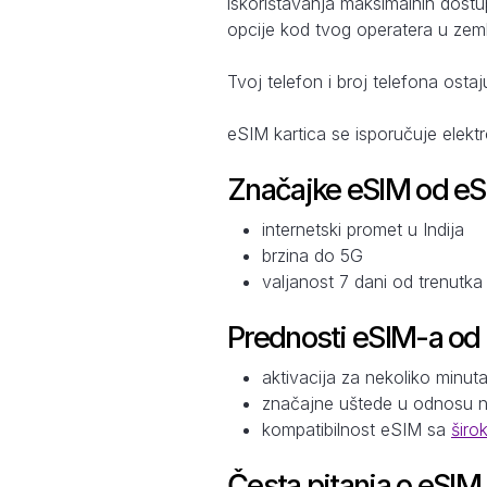
iskorištavanja maksimalnih dostu
opcije kod tvog operatera u zemlj
Tvoj telefon i broj telefona ostaj
eSIM kartica se isporučuje elekt
Značajke eSIM od e
internetski promet u Indija
brzina do 5G
valjanost 7 dani od trenutka 
Prednosti eSIM-a od
aktivacija za nekoliko minut
značajne uštede u odnosu 
kompatibilnost eSIM sa
širo
Česta pitanja o eSIM