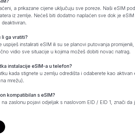
eSIM?
aćeni, a prikazane cijene uključuju sve poreze. Naši eSIM pod
tera iz zemlje. Nećeš biti dodatno naplaćen sve dok je eSIM is
deaktiviran.
i ga vratiti?
uspiješ instalirati eSIM ili su se planovi putovanja promijenili
 točno vidio sve situacije u kojima možeš dobiti novac natrag.
utka instalacije eSIM-a u telefon?
nutku kada stignete u zemlju odredišta i odaberete kao aktiv
u na mrežu).
fon kompatibilan s eSIM?
 na zaslonu pojavi odjeljak s naslovom EID / EID 1, znači da j