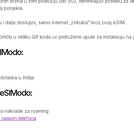
pnih brzina u tom području (do 5G), eliminirajući potrebu za 
i porijekla.
u i dalje dostupni, samo internet „cirkulira” kroz ovaj eSIM.
ronički u obliku QR koda uz pridružene upute za instalaciju na
SIModo:
dolaska u Indija
 eSIModo:
a
na naknade za roaming
k raspon telefona