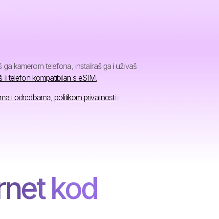
ga kamerom telefona, instaliraš ga i uživaš
š li telefon kompatibilan s eSIM.
ima i odredbama
,
politikom privatnosti
i
rnet kod