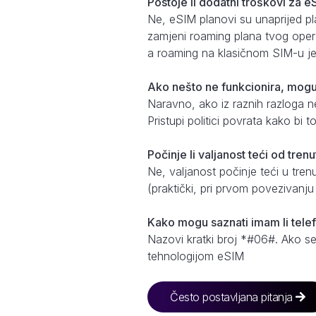
Postoje li dodatni troškovi za 
Ne, eSIM planovi su unaprijed pl
zamjeni roaming plana tvog opera
a roaming na klasičnom SIM-u je 
Ako nešto ne funkcionira, mogu l
Naravno, ako iz raznih razloga ne 
Pristupi politici povrata kako bi
Počinje li valjanost teći od tren
Ne, valjanost počinje teći u tre
(praktički, pri prvom povezivanj
Kako mogu saznati imam li tele
Nazovi kratki broj *#06#. Ako se
tehnologijom eSIM
Često postavljana pitanja