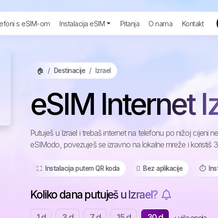
efoni s eSIM-om
Instalacija eSIM
Pitanja
O nama
Kontakt
🏠
Destinacije
Izrael
eSIM Internet I
Putuješ u Izrael i trebaš internet na telefonu po nižoj cijen
eSIModo, povezuješ se izravno na lokalne mreže i koristiš 3G
⛶️️ Instalacija putem QR koda
️ Bez aplikacije
⏱️️ In
Koliko dana putuješ u Izrael?
1 d
3 d
7 d
15 d
30 d
+ više opcija