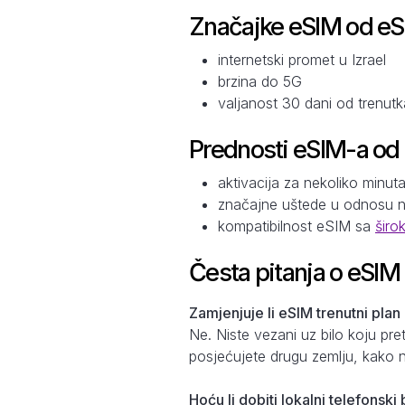
Značajke eSIM od e
internetski promet u Izrael
brzina do 5G
valjanost 30 dani od trenutk
Prednosti eSIM-a od
aktivacija za nekoliko minut
značajne uštede u odnosu 
kompatibilnost eSIM sa
širo
Česta pitanja o eSIM
Zamjenjuje li eSIM trenutni plan
Ne. Niste vezani uz bilo koju pr
posjećujete drugu zemlju, kako n
Hoću li dobiti lokalni telefonsk