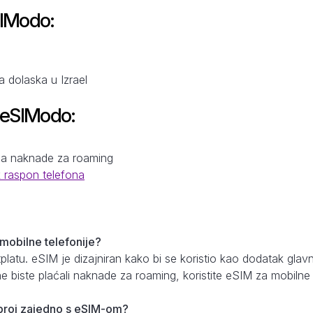
SIModo:
a dolaska u Izrael
 eSIModo:
a
na naknade za roaming
k raspon telefona
 mobilne telefonije?
etplatu. eSIM je dizajniran kako bi se koristio kao dodatak gl
e biste plaćali naknade za roaming, koristite eSIM za mobilne
i broj zajedno s eSIM-om?