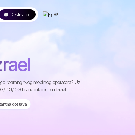
Destinacije
HR
zrael
i nego roaming tvog mobilnog operatera? Uz
/ 4G/ 5G brzine interneta u Izrael
stantna dostava