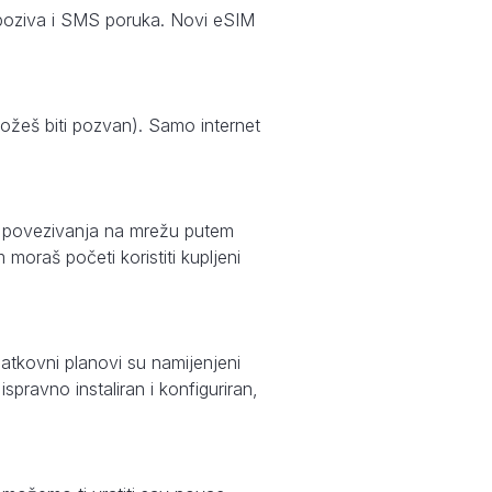
je poziva i SMS poruka. Novi eSIM
možeš biti pozvan). Samo internet
g povezivanja na mrežu putem
moraš početi koristiti kupljeni
atkovni planovi su namijenjeni
pravno instaliran i konfiguriran,