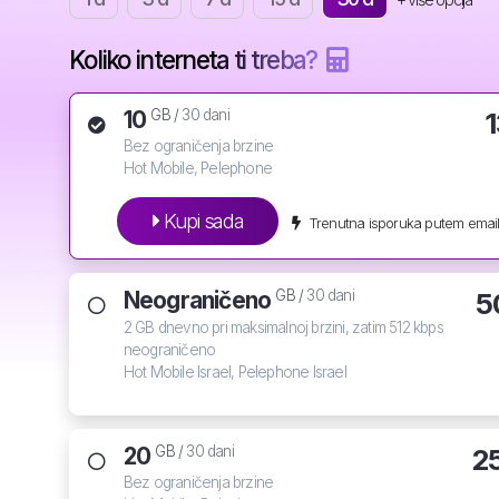
Koliko interneta ti treba?
10
1
GB /
30 dani
Bez ograničenja brzine
Hot Mobile, Pelephone
Kupi sada
Trenutna isporuka putem email
Neograničeno
5
GB /
30 dani
2 GB dnevno pri maksimalnoj brzini, zatim 512 kbps
neograničeno
Hot Mobile Israel, Pelephone Israel
20
2
GB /
30 dani
Bez ograničenja brzine