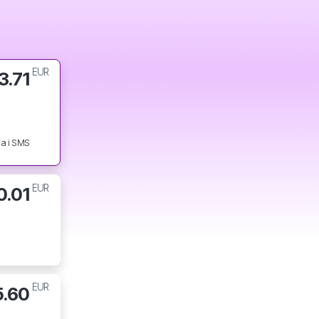
EUR
3.71
a i SMS
EUR
0.01
EUR
5.60