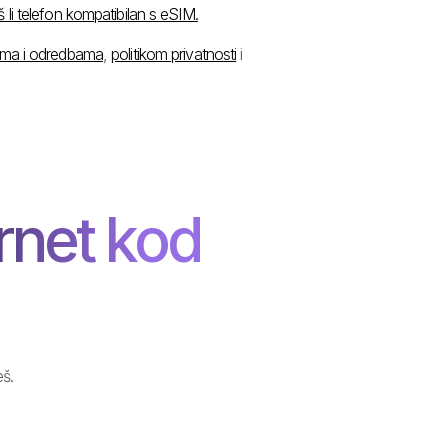
š li telefon kompatibilan s eSIM.
ima i odredbama
,
politikom privatnosti
i
ernet kod
eš.