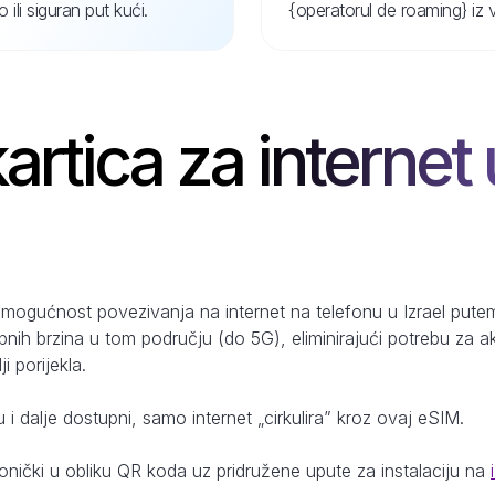
ili siguran put kući.
{operatorul de roaming} iz 
artica za internet u
mogućnost povezivanja na internet na telefonu u Izrael putem
pnih brzina u tom području (do 5G), eliminirajući potrebu za 
i porijekla.
u i dalje dostupni, samo internet „cirkulira” kroz ovaj eSIM.
ronički u obliku QR koda uz pridružene upute za instalaciju na