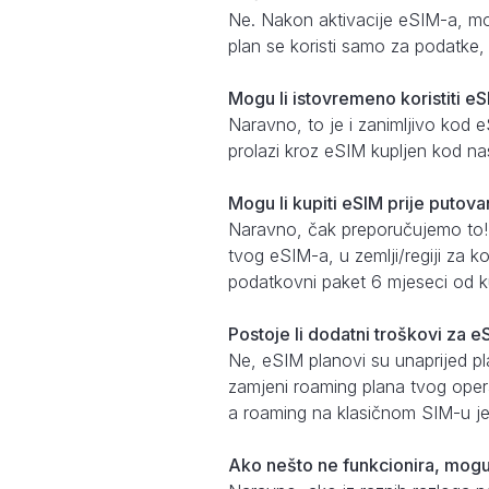
Ne. Nakon aktivacije eSIM-a, može
plan se koristi samo za podatke
Mogu li istovremeno koristiti eS
Naravno, to je i zanimljivo kod 
prolazi kroz eSIM kupljen kod na
Mogu li kupiti eSIM prije putovan
Naravno, čak preporučujemo to!
tvog eSIM-a, u zemlji/regiji za k
podatkovni paket 6 mjeseci od k
Postoje li dodatni troškovi za 
Ne, eSIM planovi su unaprijed pl
zamjeni roaming plana tvog opera
a roaming na klasičnom SIM-u je 
Ako nešto ne funkcionira, mogu l