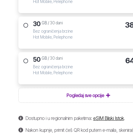
Hot Mobile, Pelephone
30
3
GB /
30 dani
Bez ograničenja brzine
Hot Mobile, Pelephone
50
6
GB /
30 dani
Bez ograničenja brzine
Hot Mobile, Pelephone
Pogledaj sve opcije
Dostupno i u regionalnim paketima:
eSIM Bliski Istok
.
Nakon kupnje, primit ćeš QR kod putem e-maila, skeniraš 