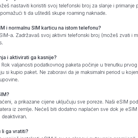
š nastaviti koristiti svoj telefonski broj za slanje i priman
, pomažući ti da uštediš skupe roaming naknade.
IM i normalnu SIM karticu na istom telefonu?
eSIM-a. Zadržavaš svoj aktivni telefonski broj (možeš zvati i 
s.
ja i aktivirati ga kasnije?
 Rok valjanosti podatkovnog paketa počinje u trenutku prvo
oju si kupio paket. Ne zaboravi da je maksimalni period u kojem 
upovine.
eSIM?
aćeni, a prikazane cijene uključuju sve poreze. Naši eSIM pod
tera iz zemlje. Nećeš biti dodatno naplaćen sve dok je eSIM is
deaktiviran.
i ga vratiti?