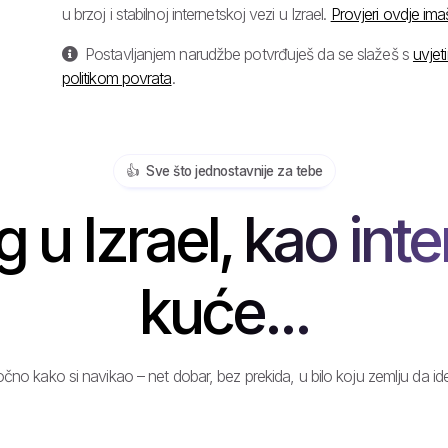
u brzoj i stabilnoj internetskoj vezi u Izrael.
Provjeri ovdje ima
Postavljanjem narudžbe potvrđuješ da se slažeš s
uvjet
politikom povrata
.
👍️ Sve što jednostavnije za tebe
u Izrael, kao int
kuće...
čno kako si navikao – net dobar, bez prekida, u bilo koju zemlju da id