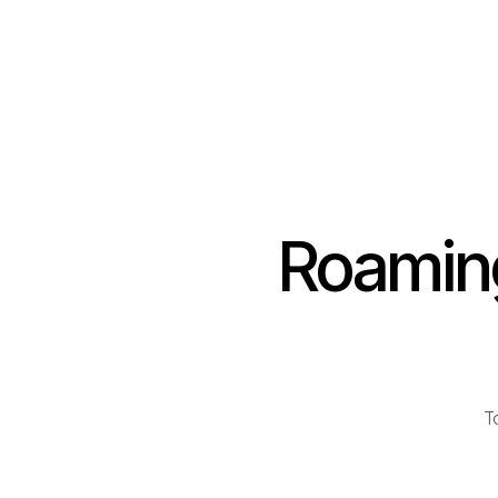
Roaming 
To