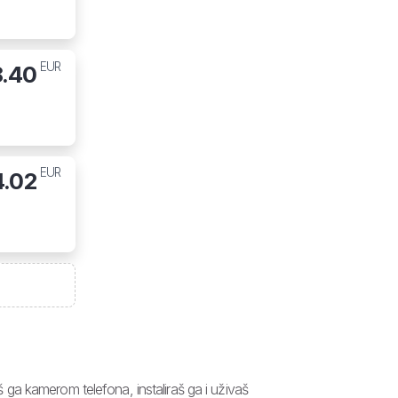
EUR
8.40
EUR
4.02
ga kamerom telefona, instaliraš ga i uživaš