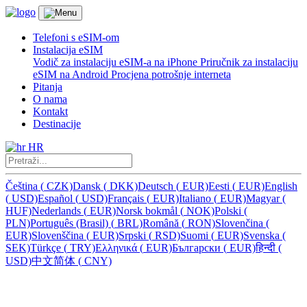
Telefoni s eSIM-om
Instalacija eSIM
Vodič za instalaciju eSIM-a na iPhone
Priručnik za instalaciju
eSIM na Android
Procjena potrošnje interneta
Pitanja
O nama
Kontakt
Destinacije
HR
Čeština
(
CZK)
Dansk
(
DKK)
Deutsch
(
EUR)
Eesti
(
EUR)
English
(
USD)
Español
(
USD)
Français
(
EUR)
Italiano
(
EUR)
Magyar
(
HUF)
Nederlands
(
EUR)
Norsk bokmål
(
NOK)
Polski
(
PLN)
Português (Brasil)
(
BRL)
Română
(
RON)
Slovenčina
(
EUR)
Slovenščina
(
EUR)
Srpski
(
RSD)
Suomi
(
EUR)
Svenska
(
SEK)
Türkçe
(
TRY)
Ελληνικά
(
EUR)
Български
(
EUR)
हिन्दी
(
USD)
中文简体
(
CNY)