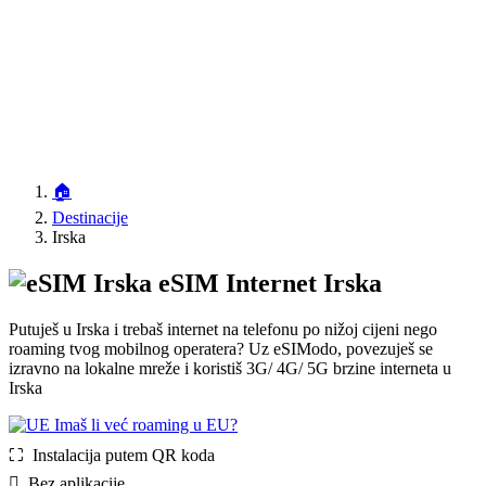
🏠
Destinacije
Irska
eSIM Internet Irska
Putuješ u Irska i trebaš internet na telefonu po nižoj cijeni nego
roaming tvog mobilnog operatera? Uz eSIModo, povezuješ se
izravno na lokalne mreže i koristiš 3G/ 4G/ 5G brzine interneta u
Irska
Imaš li već roaming u EU?
⛶️️ Instalacija putem QR koda
️ Bez aplikacije