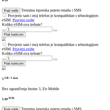
4.16
Trenutna isporuka putem emaila i SMS
Kupi sada
Provjerio sam i moj telefon je kompatibilan s tehnologijom
eSIM.
Provjeri ovdje
Koliko eSIM-ova trebate?
Plati karticom
Provjerio sam i moj telefon je kompatibilan s tehnologijom
eSIM.
Provjeri ovdje
Koliko eSIM-ova trebate?
Plati karticom
GB /
3 dani
5
Bez ograničenja brzine
3, Eir Mobile
EUR
5.49
Trenutna isporuka putem emaila i SMS
Kupi sada