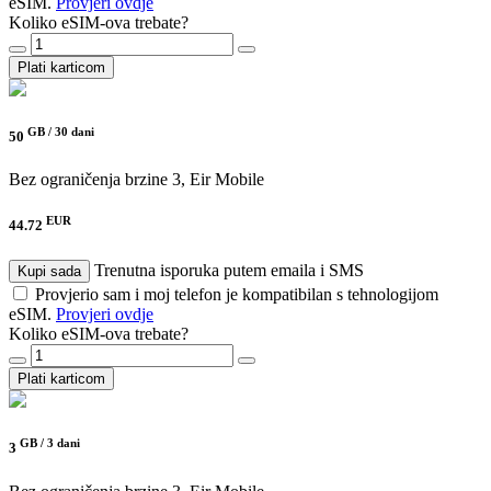
eSIM.
Provjeri ovdje
Koliko eSIM-ova trebate?
Plati karticom
GB /
30 dani
50
Bez ograničenja brzine
3, Eir Mobile
EUR
44.72
Trenutna isporuka putem emaila i SMS
Kupi sada
Provjerio sam i moj telefon je kompatibilan s tehnologijom
eSIM.
Provjeri ovdje
Koliko eSIM-ova trebate?
Plati karticom
GB /
3 dani
3