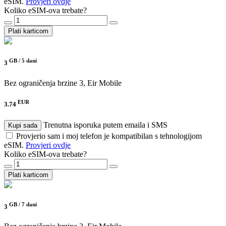
eSIM.
Provjeri ovdje
Koliko eSIM-ova trebate?
Plati karticom
GB /
5 dani
3
Bez ograničenja brzine
3, Eir Mobile
EUR
3.74
Trenutna isporuka putem emaila i SMS
Kupi sada
Provjerio sam i moj telefon je kompatibilan s tehnologijom
eSIM.
Provjeri ovdje
Koliko eSIM-ova trebate?
Plati karticom
GB /
7 dani
3