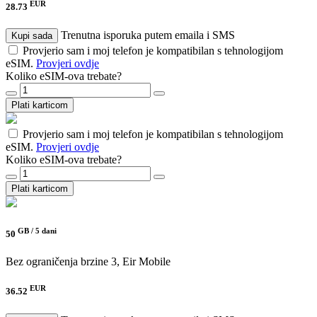
EUR
28.73
Trenutna isporuka putem emaila i SMS
Kupi sada
Provjerio sam i moj telefon je kompatibilan s tehnologijom
eSIM.
Provjeri ovdje
Koliko eSIM-ova trebate?
Plati karticom
Provjerio sam i moj telefon je kompatibilan s tehnologijom
eSIM.
Provjeri ovdje
Koliko eSIM-ova trebate?
Plati karticom
GB /
5 dani
50
Bez ograničenja brzine
3, Eir Mobile
EUR
36.52