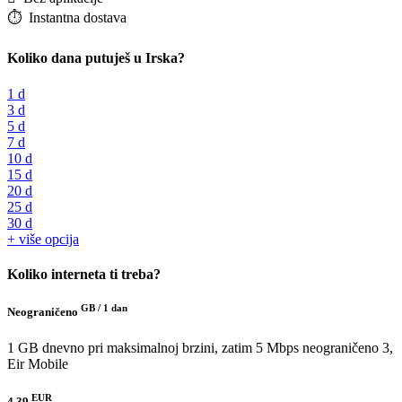
⏱️️ Instantna dostava
Koliko dana putuješ u Irska?
1 d
3 d
5 d
7 d
10 d
15 d
20 d
25 d
30 d
+ više opcija
Koliko interneta ti treba?
GB /
1 dan
Neograničeno
1 GB dnevno pri maksimalnoj brzini, zatim 5 Mbps neograničeno
3,
Eir Mobile
EUR
4.39