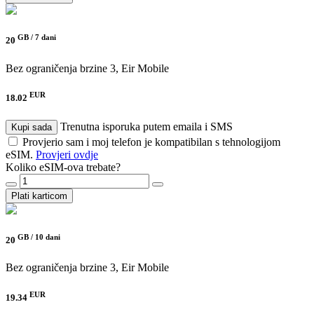
GB /
7 dani
20
Bez ograničenja brzine
3, Eir Mobile
EUR
18.02
Trenutna isporuka putem emaila i SMS
Kupi sada
Provjerio sam i moj telefon je kompatibilan s tehnologijom
eSIM.
Provjeri ovdje
Koliko eSIM-ova trebate?
Plati karticom
GB /
10 dani
20
Bez ograničenja brzine
3, Eir Mobile
EUR
19.34