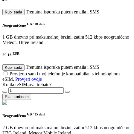
Trenutna isporuka putem emaila i SMS
Kupi sada
GB /
10 dani
Neograničeno
1 GB dnevno pri maksimalnoj brzini, zatim 512 kbps neograničeno
Meteor, Three Ireland
EUR
29.16
Trenutna isporuka putem emaila i SMS
Kupi sada
Provjerio sam i moj telefon je kompatibilan s tehnologijom
eSIM.
Provjeri ovdje
Koliko eSIM-ova trebate?
Plati karticom
GB /
15 dani
Neograničeno
2 GB dnevno pri maksimalnoj brzini, zatim 512 kbps neograničeno
H3G Ireland, Meteor Mobile Ireland