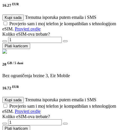
EUR
16.27
Trenutna isporuka putem emaila i SMS
Kupi sada
Provjerio sam i moj telefon je kompatibilan s tehnologijom
eSIM.
Provjeri ovdje
Koliko eSIM-ova trebate?
Plati karticom
GB /
5 dani
20
Bez ograničenja brzine
3, Eir Mobile
EUR
16.72
Trenutna isporuka putem emaila i SMS
Kupi sada
Provjerio sam i moj telefon je kompatibilan s tehnologijom
eSIM.
Provjeri ovdje
Koliko eSIM-ova trebate?
Plati karticom