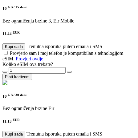
GB /
15 dani
10
Bez ograničenja brzine
3, Eir Mobile
EUR
11.44
Trenutna isporuka putem emaila i SMS
Kupi sada
Provjerio sam i moj telefon je kompatibilan s tehnologijom
eSIM.
Provjeri ovdje
Koliko eSIM-ova trebate?
Plati karticom
GB /
30 dani
10
Bez ograničenja brzine
Eir
EUR
11.13
Trenutna isporuka putem emaila i SMS
Kupi sada