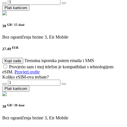
Plati karticom
GB /
15 dani
30
Bez ograničenja brzine
3, Eir Mobile
EUR
27.49
Trenutna isporuka putem emaila i SMS
Kupi sada
Provjerio sam i moj telefon je kompatibilan s tehnologijom
eSIM.
Provjeri ovdje
Koliko eSIM-ova trebate?
Plati karticom
GB /
30 dani
30
Bez ograničenja brzine
3, Eir Mobile