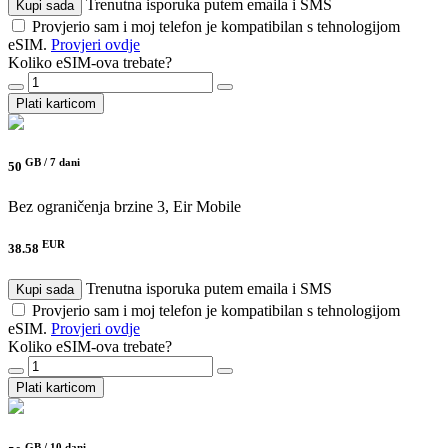
Trenutna isporuka putem emaila i SMS
Kupi sada
Provjerio sam i moj telefon je kompatibilan s tehnologijom
eSIM.
Provjeri ovdje
Koliko eSIM-ova trebate?
Plati karticom
GB /
7 dani
50
Bez ograničenja brzine
3, Eir Mobile
EUR
38.58
Trenutna isporuka putem emaila i SMS
Kupi sada
Provjerio sam i moj telefon je kompatibilan s tehnologijom
eSIM.
Provjeri ovdje
Koliko eSIM-ova trebate?
Plati karticom
GB /
10 dani