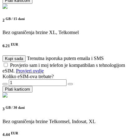
Plati karticom
GB /
15 dani
2
Bez ograničenja brzine
XL, Telkomsel
EUR
6.21
Trenutna isporuka putem emaila i SMS
Kupi sada
Provjerio sam i moj telefon je kompatibilan s tehnologijom
eSIM.
Provjeri ovdje
Koliko eSIM-ova trebate?
Plati karticom
GB /
30 dani
3
Bez ograničenja brzine
Telkomsel, Indosat, XL
EUR
4.44