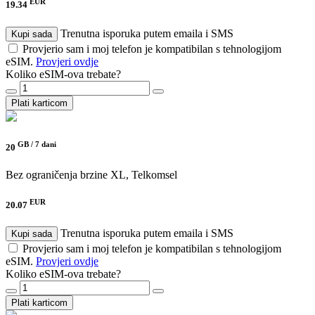
EUR
19.34
Trenutna isporuka putem emaila i SMS
Kupi sada
Provjerio sam i moj telefon je kompatibilan s tehnologijom
eSIM.
Provjeri ovdje
Koliko eSIM-ova trebate?
Plati karticom
GB /
7 dani
20
Bez ograničenja brzine
XL, Telkomsel
EUR
20.07
Trenutna isporuka putem emaila i SMS
Kupi sada
Provjerio sam i moj telefon je kompatibilan s tehnologijom
eSIM.
Provjeri ovdje
Koliko eSIM-ova trebate?
Plati karticom