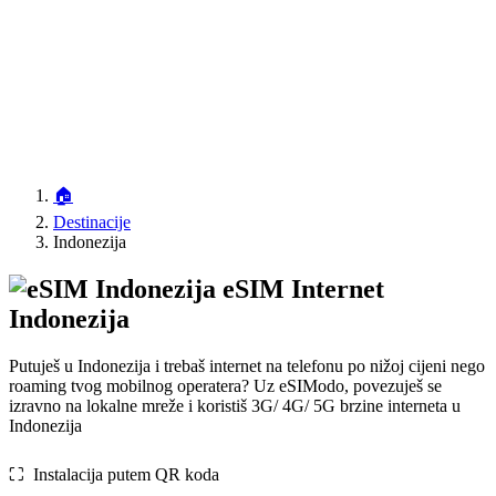
🏠
Destinacije
Indonezija
eSIM Internet
Indonezija
Putuješ u Indonezija i trebaš internet na telefonu po nižoj cijeni nego
roaming tvog mobilnog operatera? Uz eSIModo, povezuješ se
izravno na lokalne mreže i koristiš 3G/ 4G/ 5G brzine interneta u
Indonezija
⛶️️ Instalacija putem QR koda