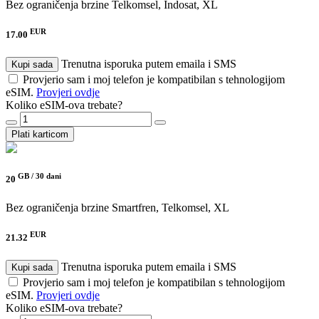
Bez ograničenja brzine
Telkomsel, Indosat, XL
EUR
17.00
Trenutna isporuka putem emaila i SMS
Kupi sada
Provjerio sam i moj telefon je kompatibilan s tehnologijom
eSIM.
Provjeri ovdje
Koliko eSIM-ova trebate?
Plati karticom
GB /
30 dani
20
Bez ograničenja brzine
Smartfren, Telkomsel, XL
EUR
21.32
Trenutna isporuka putem emaila i SMS
Kupi sada
Provjerio sam i moj telefon je kompatibilan s tehnologijom
eSIM.
Provjeri ovdje
Koliko eSIM-ova trebate?