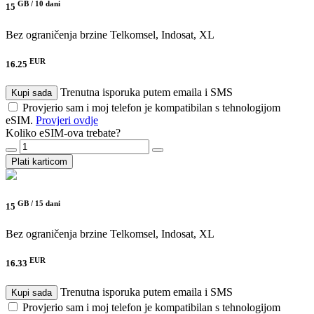
GB /
10 dani
15
Bez ograničenja brzine
Telkomsel, Indosat, XL
EUR
16.25
Trenutna isporuka putem emaila i SMS
Kupi sada
Provjerio sam i moj telefon je kompatibilan s tehnologijom
eSIM.
Provjeri ovdje
Koliko eSIM-ova trebate?
Plati karticom
GB /
15 dani
15
Bez ograničenja brzine
Telkomsel, Indosat, XL
EUR
16.33
Trenutna isporuka putem emaila i SMS
Kupi sada
Provjerio sam i moj telefon je kompatibilan s tehnologijom