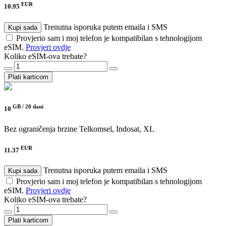
EUR
10.95
Trenutna isporuka putem emaila i SMS
Kupi sada
Provjerio sam i moj telefon je kompatibilan s tehnologijom
eSIM.
Provjeri ovdje
Koliko eSIM-ova trebate?
Plati karticom
GB /
20 dani
10
Bez ograničenja brzine
Telkomsel, Indosat, XL
EUR
11.37
Trenutna isporuka putem emaila i SMS
Kupi sada
Provjerio sam i moj telefon je kompatibilan s tehnologijom
eSIM.
Provjeri ovdje
Koliko eSIM-ova trebate?
Plati karticom