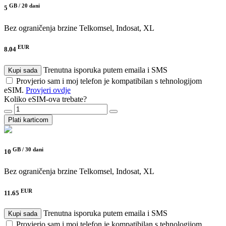
GB /
20 dani
5
Bez ograničenja brzine
Telkomsel, Indosat, XL
EUR
8.04
Trenutna isporuka putem emaila i SMS
Kupi sada
Provjerio sam i moj telefon je kompatibilan s tehnologijom
eSIM.
Provjeri ovdje
Koliko eSIM-ova trebate?
Plati karticom
GB /
30 dani
10
Bez ograničenja brzine
Telkomsel, Indosat, XL
EUR
11.65
Trenutna isporuka putem emaila i SMS
Kupi sada
Provjerio sam i moj telefon je kompatibilan s tehnologijom