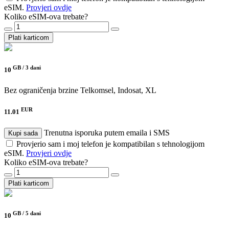
eSIM.
Provjeri ovdje
Koliko eSIM-ova trebate?
Plati karticom
GB /
3 dani
10
Bez ograničenja brzine
Telkomsel, Indosat, XL
EUR
11.01
Trenutna isporuka putem emaila i SMS
Kupi sada
Provjerio sam i moj telefon je kompatibilan s tehnologijom
eSIM.
Provjeri ovdje
Koliko eSIM-ova trebate?
Plati karticom
GB /
5 dani
10