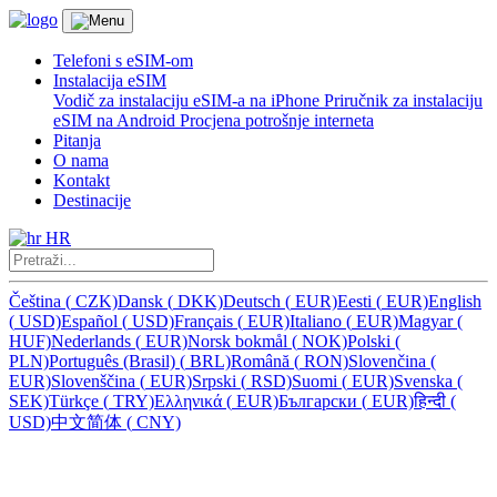
Telefoni s eSIM-om
Instalacija eSIM
Vodič za instalaciju eSIM-a na iPhone
Priručnik za instalaciju
eSIM na Android
Procjena potrošnje interneta
Pitanja
O nama
Kontakt
Destinacije
HR
Čeština
(
CZK)
Dansk
(
DKK)
Deutsch
(
EUR)
Eesti
(
EUR)
English
(
USD)
Español
(
USD)
Français
(
EUR)
Italiano
(
EUR)
Magyar
(
HUF)
Nederlands
(
EUR)
Norsk bokmål
(
NOK)
Polski
(
PLN)
Português (Brasil)
(
BRL)
Română
(
RON)
Slovenčina
(
EUR)
Slovenščina
(
EUR)
Srpski
(
RSD)
Suomi
(
EUR)
Svenska
(
SEK)
Türkçe
(
TRY)
Ελληνικά
(
EUR)
Български
(
EUR)
हिन्दी
(
USD)
中文简体
(
CNY)