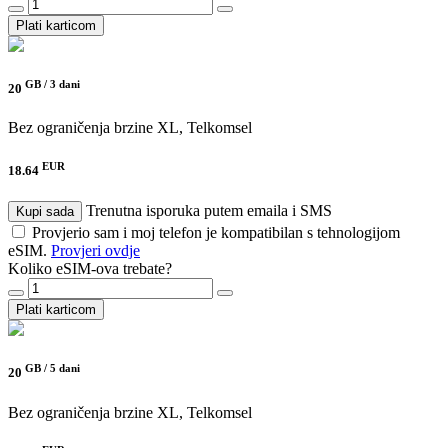
Plati karticom
GB /
3 dani
20
Bez ograničenja brzine
XL, Telkomsel
EUR
18.64
Trenutna isporuka putem emaila i SMS
Kupi sada
Provjerio sam i moj telefon je kompatibilan s tehnologijom
eSIM.
Provjeri ovdje
Koliko eSIM-ova trebate?
Plati karticom
GB /
5 dani
20
Bez ograničenja brzine
XL, Telkomsel