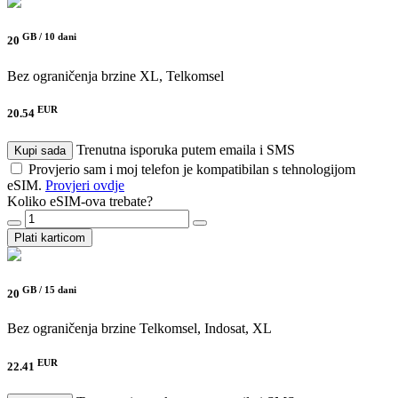
GB /
10 dani
20
Bez ograničenja brzine
XL, Telkomsel
EUR
20.54
Trenutna isporuka putem emaila i SMS
Kupi sada
Provjerio sam i moj telefon je kompatibilan s tehnologijom
eSIM.
Provjeri ovdje
Koliko eSIM-ova trebate?
Plati karticom
GB /
15 dani
20
Bez ograničenja brzine
Telkomsel, Indosat, XL
EUR
22.41