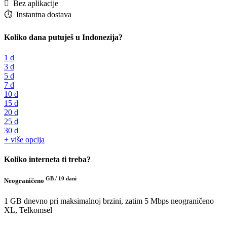
️ Bez aplikacije
⏱️️ Instantna dostava
Koliko dana putuješ u Indonezija?
1 d
3 d
5 d
7 d
10 d
15 d
20 d
25 d
30 d
+ više opcija
Koliko interneta ti treba?
GB /
10 dani
Neograničeno
1 GB dnevno pri maksimalnoj brzini, zatim 5 Mbps neograničeno
XL, Telkomsel