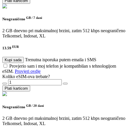
Plati karticom
GB /
7 dani
Neograničeno
2 GB dnevno pri maksimalnoj brzini, zatim 512 kbps neograničeno
Telkomsel, Indosat, XL
EUR
13.59
Trenutna isporuka putem emaila i SMS
Kupi sada
Provjerio sam i moj telefon je kompatibilan s tehnologijom
eSIM.
Provjeri ovdje
Koliko eSIM-ova trebate?
Plati karticom
GB /
20 dani
Neograničeno
2 GB dnevno pri maksimalnoj brzini, zatim 512 kbps neograničeno
Telkomsel, Indosat, XL