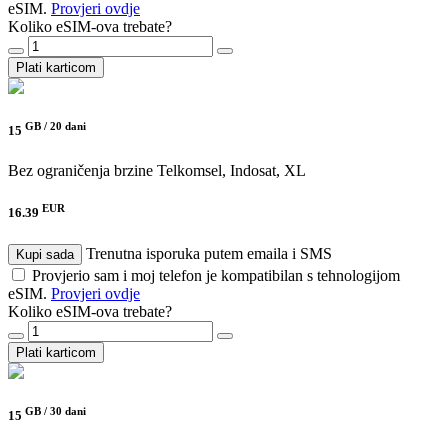
eSIM.
Provjeri ovdje
Koliko eSIM-ova trebate?
Plati karticom
GB /
20 dani
15
Bez ograničenja brzine
Telkomsel, Indosat, XL
EUR
16.39
Trenutna isporuka putem emaila i SMS
Kupi sada
Provjerio sam i moj telefon je kompatibilan s tehnologijom
eSIM.
Provjeri ovdje
Koliko eSIM-ova trebate?
Plati karticom
GB /
30 dani
15