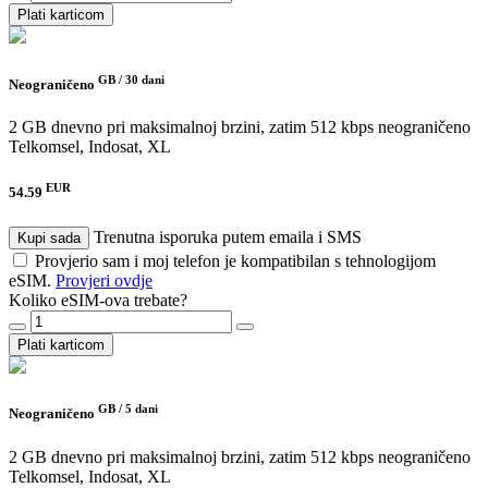
Plati karticom
GB /
30 dani
Neograničeno
2 GB dnevno pri maksimalnoj brzini, zatim 512 kbps neograničeno
Telkomsel, Indosat, XL
EUR
54.59
Trenutna isporuka putem emaila i SMS
Kupi sada
Provjerio sam i moj telefon je kompatibilan s tehnologijom
eSIM.
Provjeri ovdje
Koliko eSIM-ova trebate?
Plati karticom
GB /
5 dani
Neograničeno
2 GB dnevno pri maksimalnoj brzini, zatim 512 kbps neograničeno
Telkomsel, Indosat, XL