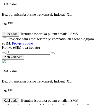
GB /
5 dani
3
Bez ograničenja brzine
Telkomsel, Indosat, XL
EUR
3.94
Trenutna isporuka putem emaila i SMS
Kupi sada
Provjerio sam i moj telefon je kompatibilan s tehnologijom
eSIM.
Provjeri ovdje
Koliko eSIM-ova trebate?
Plati karticom
GB /
7 dani
3
Bez ograničenja brzine
Telkomsel, Indosat, XL
EUR
3.97
Trenutna isporuka putem emaila i SMS
Kupi sada