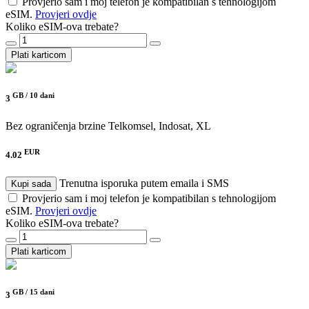
Provjerio sam i moj telefon je kompatibilan s tehnologijom
eSIM.
Provjeri ovdje
Koliko eSIM-ova trebate?
Plati karticom
GB /
10 dani
3
Bez ograničenja brzine
Telkomsel, Indosat, XL
EUR
4.02
Trenutna isporuka putem emaila i SMS
Kupi sada
Provjerio sam i moj telefon je kompatibilan s tehnologijom
eSIM.
Provjeri ovdje
Koliko eSIM-ova trebate?
Plati karticom
GB /
15 dani
3