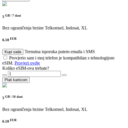
GB /
7 dani
5
Bez ograničenja brzine
Telkomsel, Indosat, XL
EUR
6.10
Trenutna isporuka putem emaila i SMS
Kupi sada
Provjerio sam i moj telefon je kompatibilan s tehnologijom
eSIM.
Provjeri ovdje
Koliko eSIM-ova trebate?
Plati karticom
GB /
10 dani
5
Bez ograničenja brzine
Telkomsel, Indosat, XL
EUR
6.10