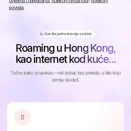
uvjetima i odredbama
,
politikom privatnosti
i
politikom
povrata
.
👍️ Sve što jednostavnije za tebe
Roaming u Hong Kong,
kao internet kod kuće...
Točno kako si navikao – net dobar, bez prekida, u bilo koju
zemlju da ideš.