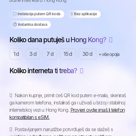
brzine interneta u Hong Kong
⛶️️ Instalacija putem QR koda
️ Bez aplikacije
⏱️️ Instantna dostava
Koliko dana putuješ u Hong Kong?
1 d
3 d
7 d
15 d
30 d
+ više opcija
Koliko interneta ti treba?
Nakon kupnje, primit ćeš QR kod putem e-maila, skeniraš
ga kamerom telefona, instaliraš ga i uživaš u brzoj i stabilnoj
internetskoj vezi u Hong Kong.
Provjeri ovdje imaš li telefon
kompatibilan s eSIM.
Postavljanjem narudžbe potvrđuješ da se slažeš s