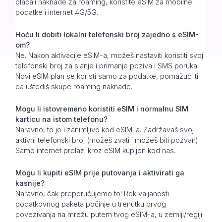
plaćali naknade za roaming, koristite eSIM za mobilne
podatke i internet 4G/5G.
Hoću li dobiti lokalni telefonski broj zajedno s eSIM-
om?
Ne. Nakon aktivacije eSIM-a, možeš nastaviti koristiti svoj
telefonski broj za slanje i primanje poziva i SMS poruka.
Novi eSIM plan se koristi samo za podatke, pomažući ti
da uštediš skupe roaming naknade.
Mogu li istovremeno koristiti eSIM i normalnu SIM
karticu na istom telefonu?
Naravno, to je i zanimljivo kod eSIM-a. Zadržavaš svoj
aktivni telefonski broj (možeš zvati i možeš biti pozvan).
Samo internet prolazi kroz eSIM kupljen kod nas.
Mogu li kupiti eSIM prije putovanja i aktivirati ga
kasnije?
Naravno, čak preporučujemo to! Rok valjanosti
podatkovnog paketa počinje u trenutku prvog
povezivanja na mrežu putem tvog eSIM-a, u zemlji/regiji