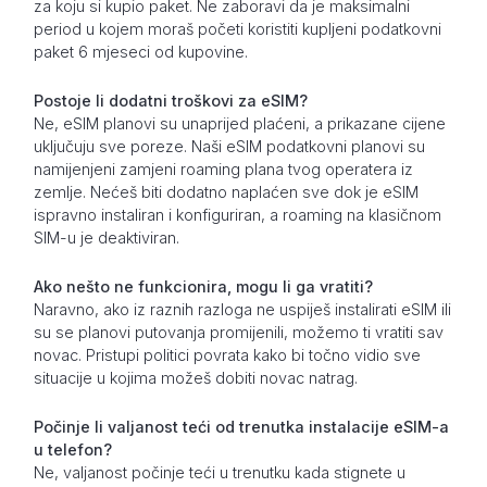
za koju si kupio paket. Ne zaboravi da je maksimalni
period u kojem moraš početi koristiti kupljeni podatkovni
paket 6 mjeseci od kupovine.
Postoje li dodatni troškovi za eSIM?
Ne, eSIM planovi su unaprijed plaćeni, a prikazane cijene
uključuju sve poreze. Naši eSIM podatkovni planovi su
namijenjeni zamjeni roaming plana tvog operatera iz
zemlje. Nećeš biti dodatno naplaćen sve dok je eSIM
ispravno instaliran i konfiguriran, a roaming na klasičnom
SIM-u je deaktiviran.
Ako nešto ne funkcionira, mogu li ga vratiti?
Naravno, ako iz raznih razloga ne uspiješ instalirati eSIM ili
su se planovi putovanja promijenili, možemo ti vratiti sav
novac. Pristupi politici povrata kako bi točno vidio sve
situacije u kojima možeš dobiti novac natrag.
Počinje li valjanost teći od trenutka instalacije eSIM-a
u telefon?
Ne, valjanost počinje teći u trenutku kada stignete u