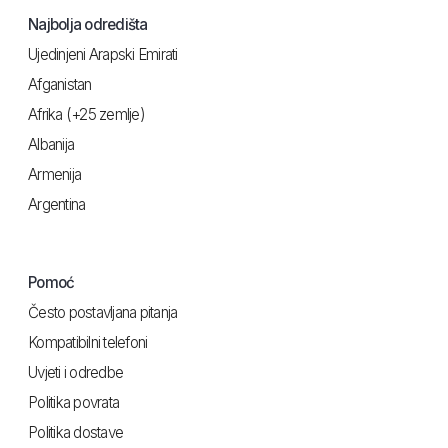
Najbolja odredišta
Ujedinjeni Arapski Emirati
Afganistan
Afrika (+25 zemlje)
Albanija
Armenija
Argentina
Pomoć
Često postavljana pitanja
Kompatibilni telefoni
Uvjeti i odredbe
Politika povrata
Politika dostave