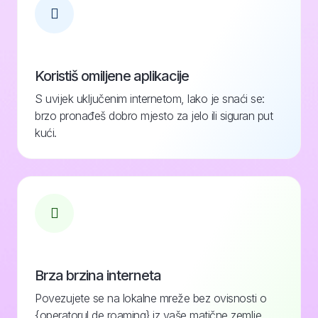
Koristiš omiljene aplikacije
S uvijek uključenim internetom, lako je snaći se:
brzo pronađeš dobro mjesto za jelo ili siguran put
kući.
Brza brzina interneta
Povezujete se na lokalne mreže bez ovisnosti o
{operatorul de roaming} iz vaše matične zemlje.