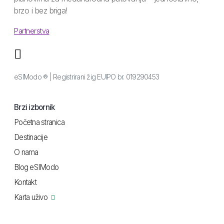
brzo i bez briga!
Partnerstva
eSIModo ® | Registrirani žig EUIPO br. 019290453
Brzi izbornik
Početna stranica
Destinacije
O nama
Blog eSIModo
Kontakt
Karta uživo