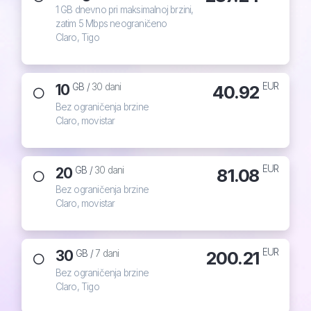
1 GB dnevno pri maksimalnoj brzini,
zatim 5 Mbps neograničeno
Claro, Tigo
EUR
10
40.92
GB /
30 dani
Bez ograničenja brzine
Claro, movistar
EUR
20
81.08
GB /
30 dani
Bez ograničenja brzine
Claro, movistar
EUR
30
200.21
GB /
7 dani
Bez ograničenja brzine
Claro, Tigo