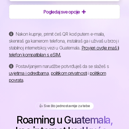
Pogledaj sve opcije
Nakon kupnje, primit ćeš QR kod putem e-maila,
skeniraš ga kamerom telefona, instaliraš ga i uživaš u brzoj i
stabilnoj internetskoj vezi u Guatemala.
Provjeri ovdje imaš li
telefon kompatibilan s eSIM.
Postavljanjem narudžbe potvrđuješ da se slažeš s
uvjetima i odredbama
,
politikom privatnosti
i
politikom
povrata
.
👍️ Sve što jednostavnije za tebe
Roaming u Guatemala,