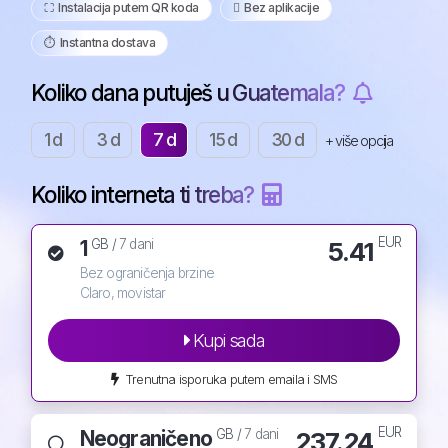
⛶️️ Instalacija putem QR koda
️ Bez aplikacije
⏱️️ Instantna dostava
Koliko dana putuješ u Guatemala?
1 d
3 d
7 d
15 d
30 d
+ više opcija
Koliko interneta ti treba?
EUR
1
5.41
GB /
7 dani
Bez ograničenja brzine
Claro, movistar
Kupi sada
Trenutna isporuka putem emaila i SMS
EUR
Neograničeno
237.24
GB /
7 dani