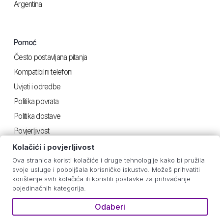
Argentina
Pomoć
Često postavljana pitanja
Kompatibilni telefoni
Uvjeti i odredbe
Politika povrata
Politika dostave
Povjerljivost
Kolačići i povjerljivost
Ova stranica koristi kolačiće i druge tehnologije kako bi pružila
Korisno
svoje usluge i poboljšala korisničko iskustvo. Možeš prihvatiti
korištenje svih kolačića ili koristiti postavke za prihvaćanje
Upute za iOS
pojedinačnih kategorija.
Android upute
Odaberi
Procjena potrošnje