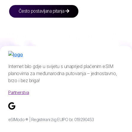
Često postavljana pitanja
Internet bilo gdje u svijetu s unaprijed plaćenim eSIM
planovima za međunarodna putovanja – jednostavno,
brzo i bez briga!
Partnerstva
eSIModo ® | Registrirani žig EUIPO br. 019290453