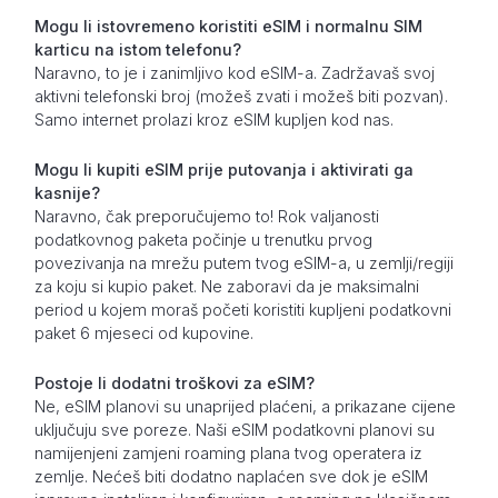
Mogu li istovremeno koristiti eSIM i normalnu SIM
karticu na istom telefonu?
Naravno, to je i zanimljivo kod eSIM-a. Zadržavaš svoj
aktivni telefonski broj (možeš zvati i možeš biti pozvan).
Samo internet prolazi kroz eSIM kupljen kod nas.
Mogu li kupiti eSIM prije putovanja i aktivirati ga
kasnije?
Naravno, čak preporučujemo to! Rok valjanosti
podatkovnog paketa počinje u trenutku prvog
povezivanja na mrežu putem tvog eSIM-a, u zemlji/regiji
za koju si kupio paket. Ne zaboravi da je maksimalni
period u kojem moraš početi koristiti kupljeni podatkovni
paket 6 mjeseci od kupovine.
Postoje li dodatni troškovi za eSIM?
Ne, eSIM planovi su unaprijed plaćeni, a prikazane cijene
uključuju sve poreze. Naši eSIM podatkovni planovi su
namijenjeni zamjeni roaming plana tvog operatera iz
zemlje. Nećeš biti dodatno naplaćen sve dok je eSIM