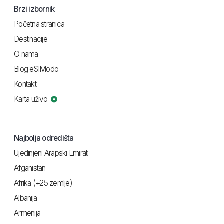
Brzi izbornik
Početna stranica
Destinacije
O nama
Blog eSIModo
Kontakt
Karta uživo
Najbolja odredišta
Ujedinjeni Arapski Emirati
Afganistan
Afrika (+25 zemlje)
Albanija
Armenija