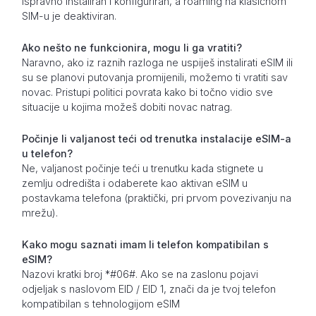
ispravno instaliran i konfiguriran, a roaming na klasičnom
SIM-u je deaktiviran.
Ako nešto ne funkcionira, mogu li ga vratiti?
Naravno, ako iz raznih razloga ne uspiješ instalirati eSIM ili
su se planovi putovanja promijenili, možemo ti vratiti sav
novac. Pristupi politici povrata kako bi točno vidio sve
situacije u kojima možeš dobiti novac natrag.
Počinje li valjanost teći od trenutka instalacije eSIM-a
u telefon?
Ne, valjanost počinje teći u trenutku kada stignete u
zemlju odredišta i odaberete kao aktivan eSIM u
postavkama telefona (praktički, pri prvom povezivanju na
mrežu).
Kako mogu saznati imam li telefon kompatibilan s
eSIM?
Nazovi kratki broj *#06#. Ako se na zaslonu pojavi
odjeljak s naslovom EID / EID 1, znači da je tvoj telefon
kompatibilan s tehnologijom eSIM