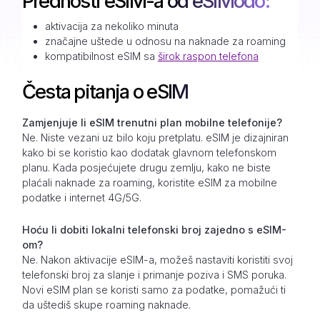
Prednosti eSIM-a od eSIModo:
aktivacija za nekoliko minuta
značajne uštede u odnosu na naknade za roaming
kompatibilnost eSIM sa
širok raspon telefona
Česta pitanja o eSIM
Zamjenjuje li eSIM trenutni plan mobilne telefonije?
Ne. Niste vezani uz bilo koju pretplatu. eSIM je dizajniran
kako bi se koristio kao dodatak glavnom telefonskom
planu. Kada posjećujete drugu zemlju, kako ne biste
plaćali naknade za roaming, koristite eSIM za mobilne
podatke i internet 4G/5G.
Hoću li dobiti lokalni telefonski broj zajedno s eSIM-
om?
Ne. Nakon aktivacije eSIM-a, možeš nastaviti koristiti svoj
telefonski broj za slanje i primanje poziva i SMS poruka.
Novi eSIM plan se koristi samo za podatke, pomažući ti
da uštediš skupe roaming naknade.