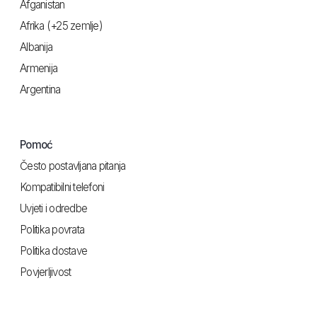
Afganistan
Afrika (+25 zemlje)
Albanija
Armenija
Argentina
Pomoć
Često postavljana pitanja
Kompatibilni telefoni
Uvjeti i odredbe
Politika povrata
Politika dostave
Povjerljivost