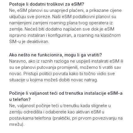
Postoje li dodatni troškovi za eSIM?
Ne, eSIM planovi su unaprijed plaćeni, a prikazane cijene
uključuju sve poreze. Naši eSIM podatkovni planovi su
namijenjeni zamjeni roaming plana tvog operatera iz
zemlje. Nećeš biti dodatno naplaćen sve dok je eSIM
ispravno instaliran i konfiguriran, a roaming na klasičnom
SIM-u je deaktiviran.
Ako nešto ne funkcionira, mogu li ga vratiti?
Naravno, ako iz raznih razloga ne uspiješ instalirati eSIM ili
su se planovi putovanja promijenili, možemo ti vratiti sav
novac. Pristupi politici povrata kako bi točno vidio sve
situacije u kojima možeš dobiti novac natrag.
Počinje li valjanost teći od trenutka instalacije eSIM-a
u telefon?
Ne, valjanost počinje teći u trenutku kada stignete u
zemlju odredišta i odaberete kao aktivan eSIM u
postavkama telefona (praktički, pri prvom povezivanju na
mrežu).