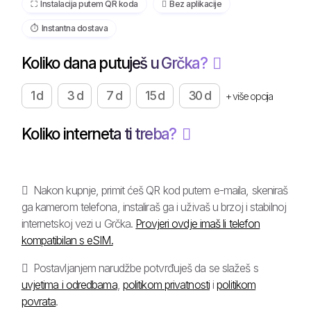
⛶️️ Instalacija putem QR koda
️ Bez aplikacije
⏱️️ Instantna dostava
Koliko dana putuješ u Grčka?
1 d
3 d
7 d
15 d
30 d
+ više opcija
Koliko interneta ti treba?
Nakon kupnje, primit ćeš QR kod putem e-maila, skeniraš
ga kamerom telefona, instaliraš ga i uživaš u brzoj i stabilnoj
internetskoj vezi u Grčka.
Provjeri ovdje imaš li telefon
kompatibilan s eSIM.
Postavljanjem narudžbe potvrđuješ da se slažeš s
uvjetima i odredbama
,
politikom privatnosti
i
politikom
povrata
.