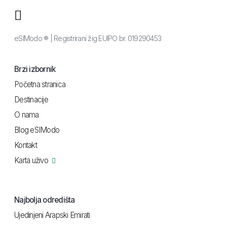
eSIModo ® | Registrirani žig EUIPO br. 019290453
Brzi izbornik
Početna stranica
Destinacije
O nama
Blog eSIModo
Kontakt
Karta uživo
Najbolja odredišta
Ujedinjeni Arapski Emirati