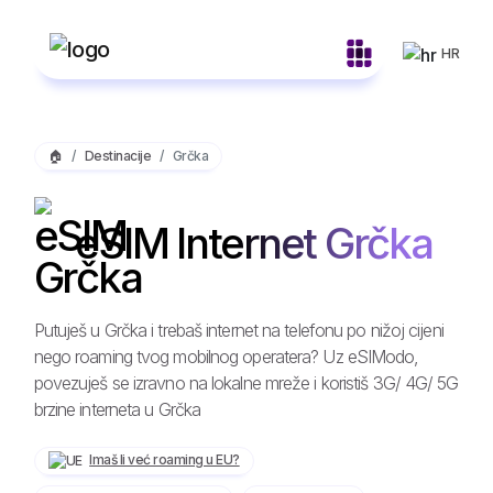
HR
🏠
Destinacije
Grčka
eSIM Internet Grčka
Putuješ u Grčka i trebaš internet na telefonu po nižoj cijeni
nego roaming tvog mobilnog operatera? Uz eSIModo,
povezuješ se izravno na lokalne mreže i koristiš 3G/ 4G/ 5G
brzine interneta u Grčka
Imaš li već roaming u EU?