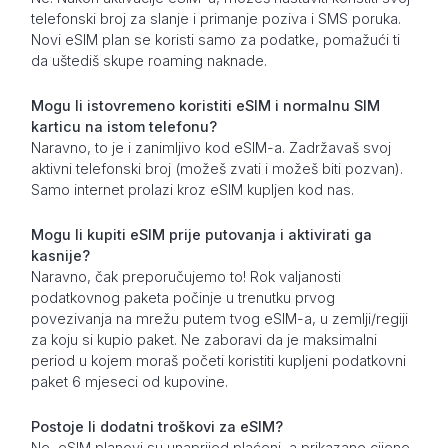
telefonski broj za slanje i primanje poziva i SMS poruka.
Novi eSIM plan se koristi samo za podatke, pomažući ti
da uštediš skupe roaming naknade.
Mogu li istovremeno koristiti eSIM i normalnu SIM
karticu na istom telefonu?
Naravno, to je i zanimljivo kod eSIM-a. Zadržavaš svoj
aktivni telefonski broj (možeš zvati i možeš biti pozvan).
Samo internet prolazi kroz eSIM kupljen kod nas.
Mogu li kupiti eSIM prije putovanja i aktivirati ga
kasnije?
Naravno, čak preporučujemo to! Rok valjanosti
podatkovnog paketa počinje u trenutku prvog
povezivanja na mrežu putem tvog eSIM-a, u zemlji/regiji
za koju si kupio paket. Ne zaboravi da je maksimalni
period u kojem moraš početi koristiti kupljeni podatkovni
paket 6 mjeseci od kupovine.
Postoje li dodatni troškovi za eSIM?
Ne, eSIM planovi su unaprijed plaćeni, a prikazane cijene