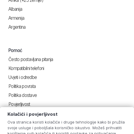
Afrika (+25 zemlje)
Albanija
Armenija
Argentina
Pomoć
Često postavljana pitanja
Kompatibilni telefoni
Uvjeti i odredbe
Politika povrata
Politika dostave
Povjerljivost
Kolačići i povjerljivost
Ova stranica koristi kolačiće i druge tehnologije kako bi pružila
Korisno
svoje usluge i poboljšala korisničko iskustvo. Možeš prihvatiti
korištenje svih kolačića ili koristiti postavke za prihvaćanje