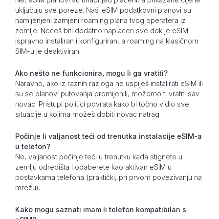
uključuju sve poreze. Naši eSIM podatkovni planovi su
namijenjeni zamjeni roaming plana tvog operatera iz
zemlje. Nećeš biti dodatno naplaćen sve dok je eSIM
ispravno instaliran i konfiguriran, a roaming na klasičnom
SIM-u je deaktiviran.
Ako nešto ne funkcionira, mogu li ga vratiti?
Naravno, ako iz raznih razloga ne uspiješ instalirati eSIM ili
su se planovi putovanja promijenili, možemo ti vratiti sav
novac. Pristupi politici povrata kako bi točno vidio sve
situacije u kojima možeš dobiti novac natrag.
Počinje li valjanost teći od trenutka instalacije eSIM-a
u telefon?
Ne, valjanost počinje teći u trenutku kada stignete u
zemlju odredišta i odaberete kao aktivan eSIM u
postavkama telefona (praktički, pri prvom povezivanju na
mrežu).
Kako mogu saznati imam li telefon kompatibilan s