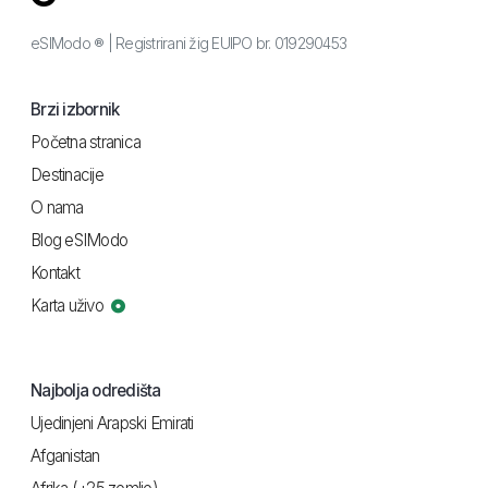
eSIModo ® | Registrirani žig EUIPO br. 019290453
Brzi izbornik
Početna stranica
Destinacije
O nama
Blog eSIModo
Kontakt
Karta uživo
Najbolja odredišta
Ujedinjeni Arapski Emirati
Afganistan