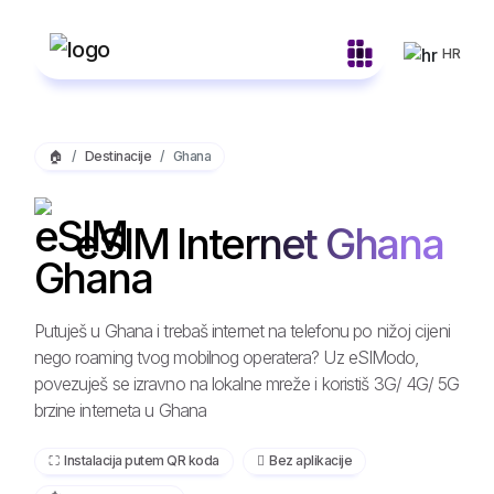
HR
🏠
Destinacije
Ghana
eSIM Internet Ghana
Putuješ u Ghana i trebaš internet na telefonu po nižoj cijeni
nego roaming tvog mobilnog operatera? Uz eSIModo,
povezuješ se izravno na lokalne mreže i koristiš 3G/ 4G/ 5G
brzine interneta u Ghana
⛶️️ Instalacija putem QR koda
️ Bez aplikacije