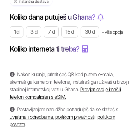
⏱️️ Instantna dostava
Koliko dana putuješ u Ghana?
1 d
3 d
7 d
15 d
30 d
+ više opcija
Koliko interneta ti treba?
Nakon kupnje, primit ćeš QR kod putem e-maila,
skeniraš ga kamerom telefona, instaliraš ga i uživaš u brzoj i
stabilnoj internetskoj vezi u Ghana.
Provjeri ovdje imaš li
telefon kompatibilan s eSIM.
Postavljanjem narudžbe potvrđuješ da se slažeš s
uvjetima i odredbama
,
politikom privatnosti
i
politikom
povrata
.