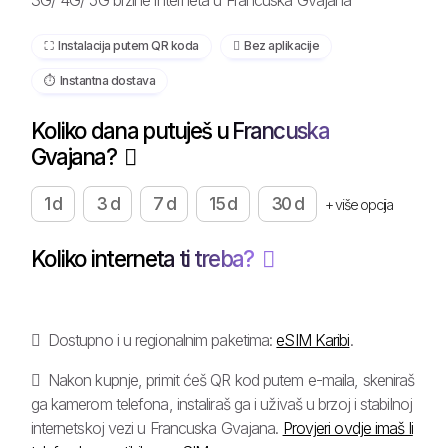
3G/ 4G/ 5G brzine interneta u Francuska Gvajana
⛶️️ Instalacija putem QR koda
️ Bez aplikacije
⏱️️ Instantna dostava
Koliko dana putuješ u Francuska
Gvajana?
1 d
3 d
7 d
15 d
30 d
+ više opcija
Koliko interneta ti treba?
Dostupno i u regionalnim paketima:
eSIM Karibi
.
Nakon kupnje, primit ćeš QR kod putem e-maila, skeniraš
ga kamerom telefona, instaliraš ga i uživaš u brzoj i stabilnoj
internetskoj vezi u Francuska Gvajana.
Provjeri ovdje imaš li