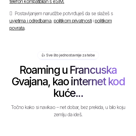
telefon kompatibilan s eSIM.
Postavljanjem narudžbe potvrđuješ da se slažeš s
uvjetima i odredbama
,
politikom privatnosti
i
politikom
povrata
.
👍️ Sve što jednostavnije za tebe
Roaming u Francuska
Gvajana, kao internet kod
kuće...
Točno kako si navikao – net dobar, bez prekida, u bilo koju
zemlju da ideš.