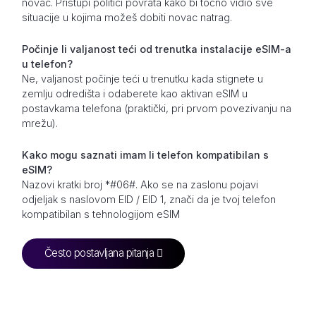
novac. Pristupi politici povrata kako bi točno vidio sve
situacije u kojima možeš dobiti novac natrag.
Počinje li valjanost teći od trenutka instalacije eSIM-a
u telefon?
Ne, valjanost počinje teći u trenutku kada stignete u
zemlju odredišta i odaberete kao aktivan eSIM u
postavkama telefona (praktički, pri prvom povezivanju na
mrežu).
Kako mogu saznati imam li telefon kompatibilan s
eSIM?
Nazovi kratki broj *#06#. Ako se na zaslonu pojavi
odjeljak s naslovom EID / EID 1, znači da je tvoj telefon
kompatibilan s tehnologijom eSIM
Često postavljana pitanja