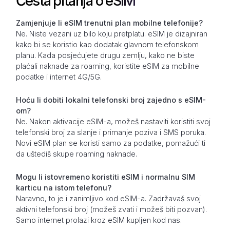
Česta pitanja o eSIM
Zamjenjuje li eSIM trenutni plan mobilne telefonije?
Ne. Niste vezani uz bilo koju pretplatu. eSIM je dizajniran
kako bi se koristio kao dodatak glavnom telefonskom
planu. Kada posjećujete drugu zemlju, kako ne biste
plaćali naknade za roaming, koristite eSIM za mobilne
podatke i internet 4G/5G.
Hoću li dobiti lokalni telefonski broj zajedno s eSIM-
om?
Ne. Nakon aktivacije eSIM-a, možeš nastaviti koristiti svoj
telefonski broj za slanje i primanje poziva i SMS poruka.
Novi eSIM plan se koristi samo za podatke, pomažući ti
da uštediš skupe roaming naknade.
Mogu li istovremeno koristiti eSIM i normalnu SIM
karticu na istom telefonu?
Naravno, to je i zanimljivo kod eSIM-a. Zadržavaš svoj
aktivni telefonski broj (možeš zvati i možeš biti pozvan).
Samo internet prolazi kroz eSIM kupljen kod nas.