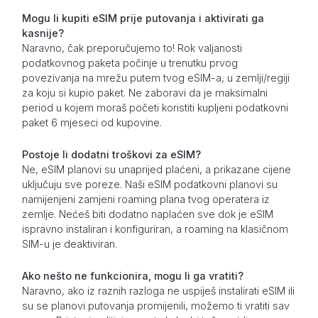
Mogu li kupiti eSIM prije putovanja i aktivirati ga
kasnije?
Naravno, čak preporučujemo to! Rok valjanosti
podatkovnog paketa počinje u trenutku prvog
povezivanja na mrežu putem tvog eSIM-a, u zemlji/regiji
za koju si kupio paket. Ne zaboravi da je maksimalni
period u kojem moraš početi koristiti kupljeni podatkovni
paket 6 mjeseci od kupovine.
Postoje li dodatni troškovi za eSIM?
Ne, eSIM planovi su unaprijed plaćeni, a prikazane cijene
uključuju sve poreze. Naši eSIM podatkovni planovi su
namijenjeni zamjeni roaming plana tvog operatera iz
zemlje. Nećeš biti dodatno naplaćen sve dok je eSIM
ispravno instaliran i konfiguriran, a roaming na klasičnom
SIM-u je deaktiviran.
Ako nešto ne funkcionira, mogu li ga vratiti?
Naravno, ako iz raznih razloga ne uspiješ instalirati eSIM ili
su se planovi putovanja promijenili, možemo ti vratiti sav