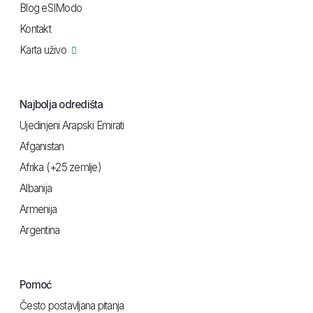
Blog eSIModo
Kontakt
Karta uživo
Najbolja odredišta
Ujedinjeni Arapski Emirati
Afganistan
Afrika (+25 zemlje)
Albanija
Armenija
Argentina
Pomoć
Često postavljana pitanja