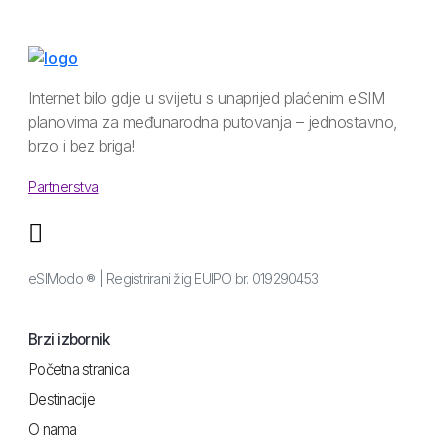
Internet bilo gdje u svijetu s unaprijed plaćenim eSIM
planovima za međunarodna putovanja – jednostavno,
brzo i bez briga!
Partnerstva
eSIModo ® | Registrirani žig EUIPO br. 019290453
Brzi izbornik
Početna stranica
Destinacije
O nama