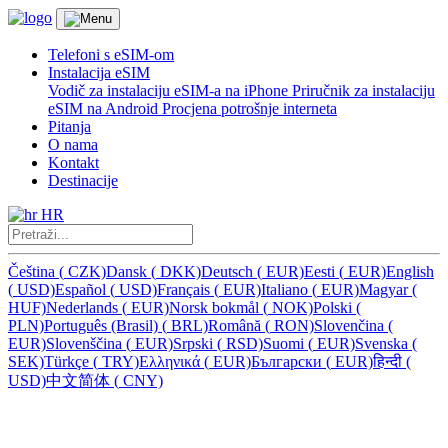
Telefoni s eSIM-om
Instalacija eSIM
Vodič za instalaciju eSIM-a na iPhone
Priručnik za instalaciju
eSIM na Android
Procjena potrošnje interneta
Pitanja
O nama
Kontakt
Destinacije
HR
Čeština
(
CZK)
Dansk
(
DKK)
Deutsch
(
EUR)
Eesti
(
EUR)
English
(
USD)
Español
(
USD)
Français
(
EUR)
Italiano
(
EUR)
Magyar
(
HUF)
Nederlands
(
EUR)
Norsk bokmål
(
NOK)
Polski
(
PLN)
Português (Brasil)
(
BRL)
Română
(
RON)
Slovenčina
(
EUR)
Slovenščina
(
EUR)
Srpski
(
RSD)
Suomi
(
EUR)
Svenska
(
SEK)
Türkçe
(
TRY)
Ελληνικά
(
EUR)
Български
(
EUR)
हिन्दी
(
USD)
中文简体
(
CNY)