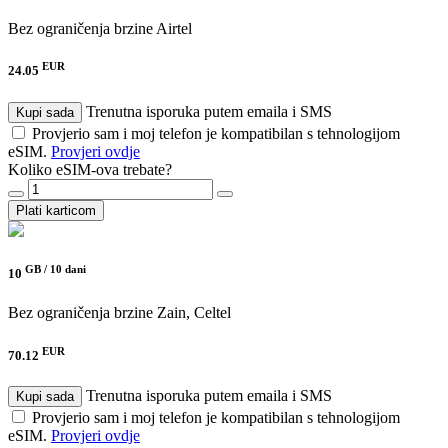
Bez ograničenja brzine
Airtel
EUR
24.05
Trenutna isporuka putem emaila i SMS
Kupi sada
Provjerio sam i moj telefon je kompatibilan s tehnologijom
eSIM.
Provjeri ovdje
Koliko eSIM-ova trebate?
Plati karticom
GB /
10 dani
10
Bez ograničenja brzine
Zain, Celtel
EUR
70.12
Trenutna isporuka putem emaila i SMS
Kupi sada
Provjerio sam i moj telefon je kompatibilan s tehnologijom
eSIM.
Provjeri ovdje