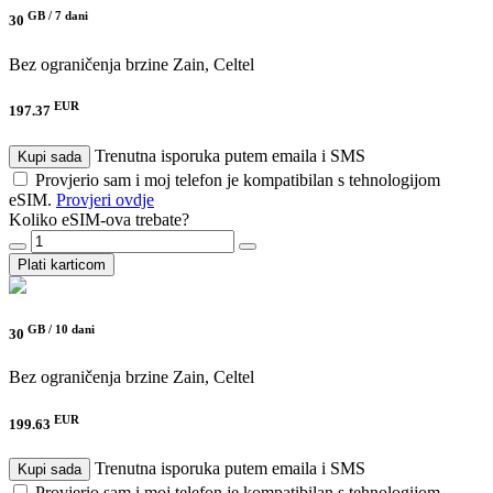
GB /
7 dani
30
Bez ograničenja brzine
Zain, Celtel
EUR
197.37
Trenutna isporuka putem emaila i SMS
Kupi sada
Provjerio sam i moj telefon je kompatibilan s tehnologijom
eSIM.
Provjeri ovdje
Koliko eSIM-ova trebate?
Plati karticom
GB /
10 dani
30
Bez ograničenja brzine
Zain, Celtel
EUR
199.63
Trenutna isporuka putem emaila i SMS
Kupi sada
Provjerio sam i moj telefon je kompatibilan s tehnologijom