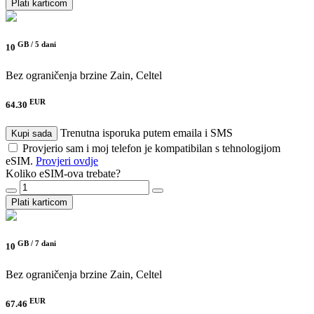
Plati karticom
GB /
5 dani
10
Bez ograničenja brzine
Zain, Celtel
EUR
64.30
Trenutna isporuka putem emaila i SMS
Kupi sada
Provjerio sam i moj telefon je kompatibilan s tehnologijom
eSIM.
Provjeri ovdje
Koliko eSIM-ova trebate?
Plati karticom
GB /
7 dani
10
Bez ograničenja brzine
Zain, Celtel
EUR
67.46