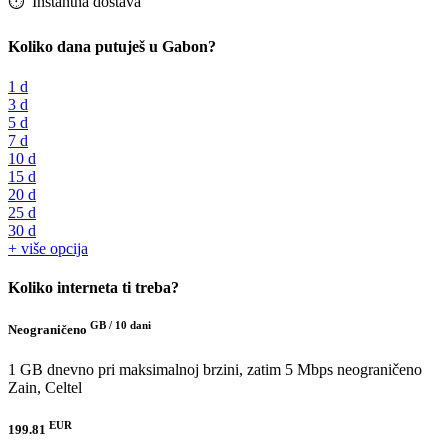
⏱️️ Instantna dostava
Koliko dana putuješ u Gabon?
1 d
3 d
5 d
7 d
10 d
15 d
20 d
25 d
30 d
+ više opcija
Koliko interneta ti treba?
GB /
10 dani
Neograničeno
1 GB dnevno pri maksimalnoj brzini, zatim 5 Mbps neograničeno
Zain, Celtel
EUR
199.81