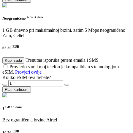
GB /
3 dani
Neograničeno
1 GB dnevno pri maksimalnoj brzini, zatim 5 Mbps neograničeno
Zain, Celtel
EUR
65.30
Trenutna isporuka putem emaila i SMS
Kupi sada
Provjerio sam i moj telefon je kompatibilan s tehnologijom
eSIM.
Provjeri ovdje
Koliko eSIM-ova trebate?
Plati karticom
GB /
3 dani
1
Bez ograničenja brzine
Airtel
EUR
10.76