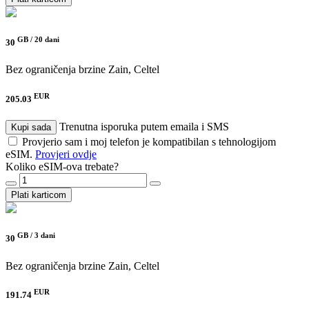
GB /
20 dani
30
Bez ograničenja brzine
Zain, Celtel
EUR
205.03
Trenutna isporuka putem emaila i SMS
Kupi sada
Provjerio sam i moj telefon je kompatibilan s tehnologijom
eSIM.
Provjeri ovdje
Koliko eSIM-ova trebate?
Plati karticom
GB /
3 dani
30
Bez ograničenja brzine
Zain, Celtel
EUR
191.74