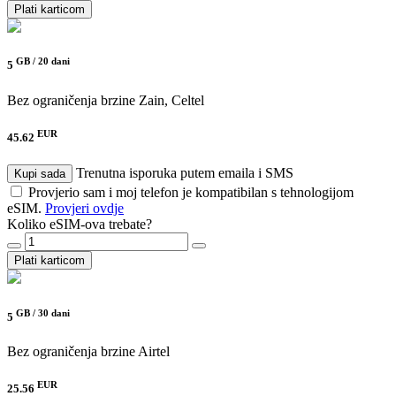
Plati karticom
GB /
20 dani
5
Bez ograničenja brzine
Zain, Celtel
EUR
45.62
Trenutna isporuka putem emaila i SMS
Kupi sada
Provjerio sam i moj telefon je kompatibilan s tehnologijom
eSIM.
Provjeri ovdje
Koliko eSIM-ova trebate?
Plati karticom
GB /
30 dani
5
Bez ograničenja brzine
Airtel
EUR
25.56