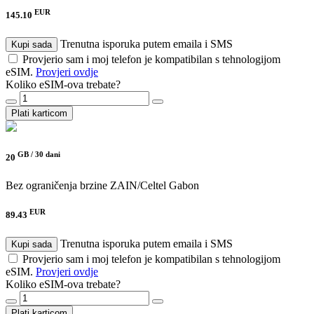
EUR
145.10
Trenutna isporuka putem emaila i SMS
Kupi sada
Provjerio sam i moj telefon je kompatibilan s tehnologijom
eSIM.
Provjeri ovdje
Koliko eSIM-ova trebate?
Plati karticom
GB /
30 dani
20
Bez ograničenja brzine
ZAIN/Celtel Gabon
EUR
89.43
Trenutna isporuka putem emaila i SMS
Kupi sada
Provjerio sam i moj telefon je kompatibilan s tehnologijom
eSIM.
Provjeri ovdje
Koliko eSIM-ova trebate?
Plati karticom