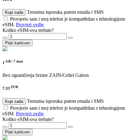
Trenutna isporuka putem emaila i SMS
Kupi sada
Provjerio sam i moj telefon je kompatibilan s tehnologijom
eSIM.
Provjeri ovdje
Koliko eSIM-ova trebate?
Plati karticom
GB /
7 dani
1
Bez ograničenja brzine
ZAIN/Celtel Gabon
EUR
7.33
Trenutna isporuka putem emaila i SMS
Kupi sada
Provjerio sam i moj telefon je kompatibilan s tehnologijom
eSIM.
Provjeri ovdje
Koliko eSIM-ova trebate?
Plati karticom