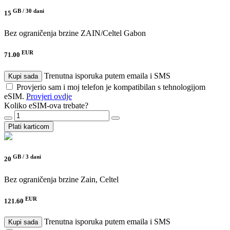
GB /
30 dani
15
Bez ograničenja brzine
ZAIN/Celtel Gabon
EUR
71.00
Trenutna isporuka putem emaila i SMS
Kupi sada
Provjerio sam i moj telefon je kompatibilan s tehnologijom
eSIM.
Provjeri ovdje
Koliko eSIM-ova trebate?
Plati karticom
GB /
3 dani
20
Bez ograničenja brzine
Zain, Celtel
EUR
121.60
Trenutna isporuka putem emaila i SMS
Kupi sada