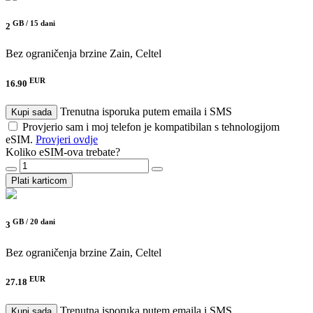
GB /
15 dani
2
Bez ograničenja brzine
Zain, Celtel
EUR
16.90
Trenutna isporuka putem emaila i SMS
Kupi sada
Provjerio sam i moj telefon je kompatibilan s tehnologijom
eSIM.
Provjeri ovdje
Koliko eSIM-ova trebate?
Plati karticom
GB /
20 dani
3
Bez ograničenja brzine
Zain, Celtel
EUR
27.18
Trenutna isporuka putem emaila i SMS
Kupi sada