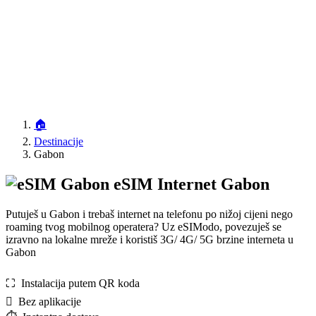
🏠
Destinacije
Gabon
eSIM Internet Gabon
Putuješ u Gabon i trebaš internet na telefonu po nižoj cijeni nego
roaming tvog mobilnog operatera? Uz eSIModo, povezuješ se
izravno na lokalne mreže i koristiš 3G/ 4G/ 5G brzine interneta u
Gabon
⛶️️ Instalacija putem QR koda
️ Bez aplikacije