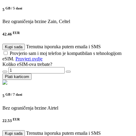
GB /
5 dani
5
Bez ograničenja brzine
Zain, Celtel
EUR
42.46
Trenutna isporuka putem emaila i SMS
Kupi sada
Provjerio sam i moj telefon je kompatibilan s tehnologijom
eSIM.
Provjeri ovdje
Koliko eSIM-ova trebate?
Plati karticom
GB /
7 dani
5
Bez ograničenja brzine
Airtel
EUR
22.53
Trenutna isporuka putem emaila i SMS
Kupi sada