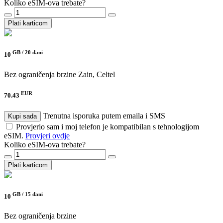
Koliko eSIM-ova trebate?
Plati karticom
GB /
20 dani
10
Bez ograničenja brzine
Zain, Celtel
EUR
70.43
Trenutna isporuka putem emaila i SMS
Kupi sada
Provjerio sam i moj telefon je kompatibilan s tehnologijom
eSIM.
Provjeri ovdje
Koliko eSIM-ova trebate?
Plati karticom
GB /
15 dani
10
Bez ograničenja brzine