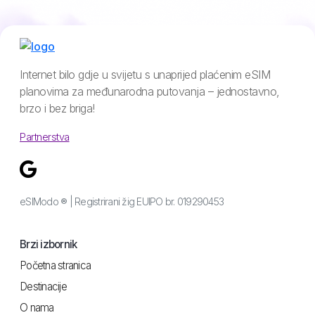
Internet bilo gdje u svijetu s unaprijed plaćenim eSIM
planovima za međunarodna putovanja – jednostavno,
brzo i bez briga!
Partnerstva
eSIModo ® | Registrirani žig EUIPO br. 019290453
Brzi izbornik
Početna stranica
Destinacije
O nama