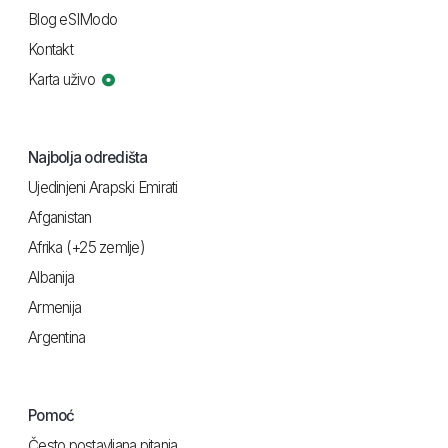
Blog eSIModo
Kontakt
Karta uživo
Najbolja odredišta
Ujedinjeni Arapski Emirati
Afganistan
Afrika (+25 zemlje)
Albanija
Armenija
Argentina
Pomoć
Često postavljana pitanja