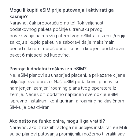
Mogu li kupiti eSIM prije putovanja i aktivirati ga
kasnije?
Naravno, čak preporučujemo to! Rok valjanosti
podatkovnog paketa počinje u trenutku prvog
povezivanja na mrežu putem tvog eSIM-a, u zemlji/regiji
za koju si kupio paket. Ne zaboravi da je maksimalni
period u kojem moraš početi koristiti kupljeni podatkovni
paket 6 mjeseci od kupovine.
Postoje li dodatni troškovi za eSIM?
Ne, eSIM planovi su unaprijed plaćeni, a prikazane cijene
uključuju sve poreze. Naši eSIM podatkovni planovi su
namijenjeni zamjeni roaming plana tvog operatera iz
zemlje. Nećeš biti dodatno naplaćen sve dok je eSIM
ispravno instaliran i konfiguriran, a roaming na klasičnom
SIM-u je deaktiviran.
Ako nešto ne funkcionira, mogu li ga vratiti?
Naravno, ako iz raznih razloga ne uspiješ instalirati eSIM ili
su se planovi putovanja promijenili, možemo ti vratiti sav