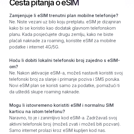
Česta pitanja o eSIM
Zamjenjuje li eSIM trenutni plan mobilne telefonije?
Ne. Niste vezani uz bilo koju pretplatu. eSIM je dizajniran
kako bi se koristio kao dodatak glavnom telefonskom
planu. Kada posjećujete drugu zemlju, kako ne biste
plaćali naknade za roaming, koristite eSIM za mobilne
podatke i internet 4G/5G.
Hoću li dobiti lokalni telefonski broj zajedno s eSIM-
om?
Ne. Nakon aktivacije eSIM-a, možeš nastaviti koristiti svoj
telefonski broj za slanje i primanje poziva i SMS poruka.
Novi eSIM plan se koristi samo za podatke, pomažući ti
da uštediš skupe roaming naknade.
Mogu li istovremeno koristiti eSIM i normalnu SIM
karticu na istom telefonu?
Naravno, to je i zanimljivo kod eSIM-a. Zadržavaš svoj
aktivni telefonski broj (možeš zvati i možeš biti pozvan).
Samo internet prolazi kroz eSIM kupljen kod nas.