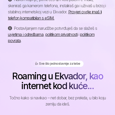
skeniraš ga kamerom telefona, instaliraš ga i uživaš u brzoj i
stabilnoj internetskoj vezi u Ekvador.
Provjeri ovdje imaš li
telefon kompatibilan s eSIM.
Postavljanjem narudžbe potvrđuješ da se slažeš s
uvjetima i odredbama
,
politikom privatnosti
i
politikom
povrata
.
👍️ Sve što jednostavnije za tebe
Roaming u Ekvador, kao
internet kod kuće...
Točno kako si navikao – net dobar, bez prekida, u bilo koju
zemlju da ideš.