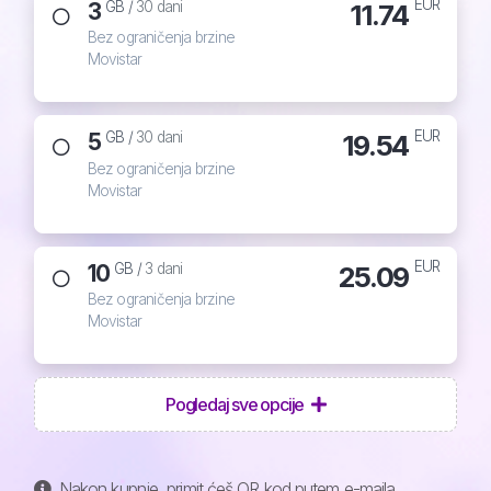
EUR
3
11.74
GB /
30 dani
Bez ograničenja brzine
Movistar
EUR
5
19.54
GB /
30 dani
Bez ograničenja brzine
Movistar
EUR
10
25.09
GB /
3 dani
Bez ograničenja brzine
Movistar
Pogledaj sve opcije
Nakon kupnje, primit ćeš QR kod putem e-maila,