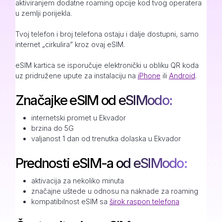
aktiviranjem dodatne roaming opcije kod tvog operatera
u zemlji porijekla.
Tvoj telefon i broj telefona ostaju i dalje dostupni, samo
internet „cirkulira” kroz ovaj eSIM.
eSIM kartica se isporučuje elektronički u obliku QR koda
uz pridružene upute za instalaciju na
iPhone
ili
Android
.
Značajke eSIM od eSIModo:
internetski promet u Ekvador
brzina do 5G
valjanost 1 dan od trenutka dolaska u Ekvador
Prednosti eSIM-a od eSIModo:
aktivacija za nekoliko minuta
značajne uštede u odnosu na naknade za roaming
kompatibilnost eSIM sa
širok raspon telefona