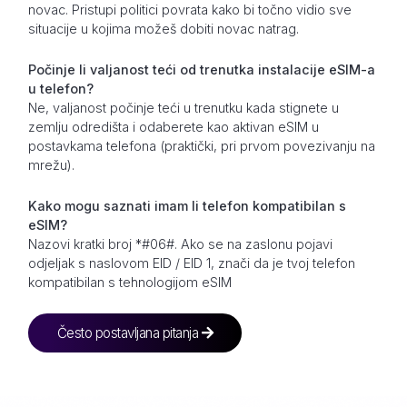
novac. Pristupi politici povrata kako bi točno vidio sve
situacije u kojima možeš dobiti novac natrag.
Počinje li valjanost teći od trenutka instalacije eSIM-a
u telefon?
Ne, valjanost počinje teći u trenutku kada stignete u
zemlju odredišta i odaberete kao aktivan eSIM u
postavkama telefona (praktički, pri prvom povezivanju na
mrežu).
Kako mogu saznati imam li telefon kompatibilan s
eSIM?
Nazovi kratki broj *#06#. Ako se na zaslonu pojavi
odjeljak s naslovom EID / EID 1, znači da je tvoj telefon
kompatibilan s tehnologijom eSIM
Često postavljana pitanja