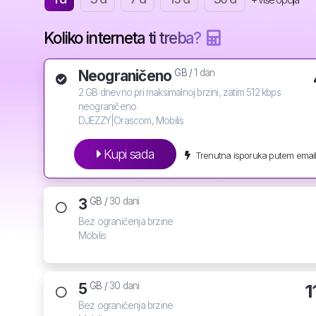
Koliko interneta ti treba?
Neograničeno
GB /
1 dan
2 GB dnevno pri maksimalnoj brzini, zatim 512 kbps
neograničeno
DJEZZY|Orascom, Mobilis
Kupi sada
Trenutna isporuka putem email
3
GB /
30 dani
Bez ograničenja brzine
Mobilis
5
1
GB /
30 dani
Bez ograničenja brzine