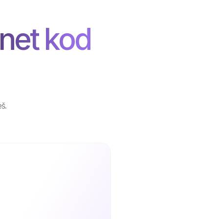
rnet kod
eš.