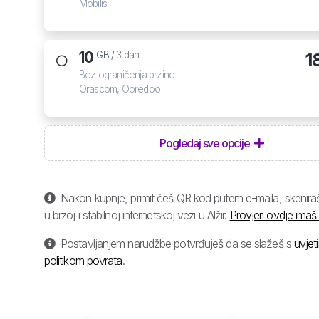
Mobilis
10
1
GB /
3 dani
Bez ograničenja brzine
Orascom, Ooredoo
Pogledaj sve opcije
Nakon kupnje, primit ćeš QR kod putem e-maila, skeniraš 
u brzoj i stabilnoj internetskoj vezi u Alžir.
Provjeri ovdje imaš 
Postavljanjem narudžbe potvrđuješ da se slažeš s
uvjet
politikom povrata
.