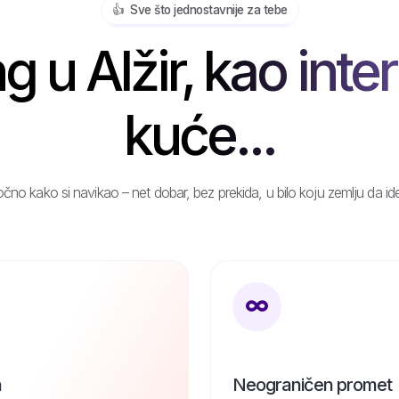
👍️ Sve što jednostavnije za tebe
 u Alžir, kao inte
kuće...
čno kako si navikao – net dobar, bez prekida, u bilo koju zemlju da id
n
Neograničen promet