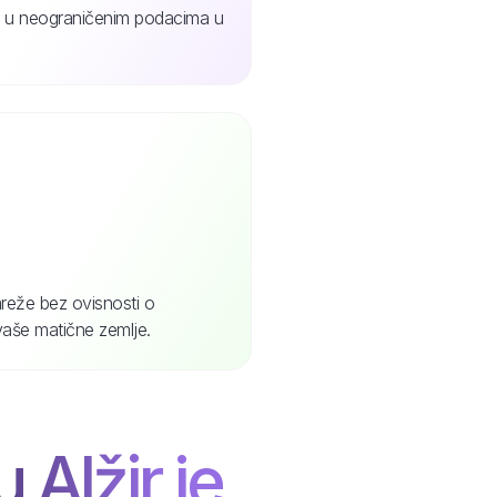
jte u neograničenim podacima u
reže bez ovisnosti o
vaše matične zemlje.
 Alžir je