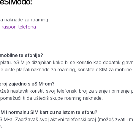
 eSIModo:
a
na naknade za roaming
k raspon telefona
 mobilne telefonije?
etplatu. eSIM je dizajniran kako bi se koristio kao dodatak gl
e biste plaćali naknade za roaming, koristite eSIM za mobilne
i broj zajedno s eSIM-om?
š nastaviti koristiti svoj telefonski broj za slanje i priman
, pomažući ti da uštediš skupe roaming naknade.
IM i normalnu SIM karticu na istom telefonu?
eSIM-a. Zadržavaš svoj aktivni telefonski broj (možeš zvati i 
s.