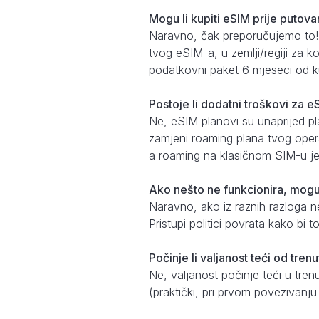
Mogu li kupiti eSIM prije putovan
Naravno, čak preporučujemo to!
tvog eSIM-a, u zemlji/regiji za k
podatkovni paket 6 mjeseci od k
Postoje li dodatni troškovi za 
Ne, eSIM planovi su unaprijed pl
zamjeni roaming plana tvog opera
a roaming na klasičnom SIM-u je 
Ako nešto ne funkcionira, mogu l
Naravno, ako iz raznih razloga ne 
Pristupi politici povrata kako bi
Počinje li valjanost teći od tren
Ne, valjanost počinje teći u tre
(praktički, pri prvom povezivanj