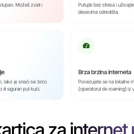
ostupan. Možeš zvati i
Putujte bez stresa i uživa
desecima odredišta.
je
Brza brzina interneta
, lako je snaći se: brzo
Povezujete se na lokalne m
ili siguran put kući.
{operatorul de roaming} iz 
artica za internet u