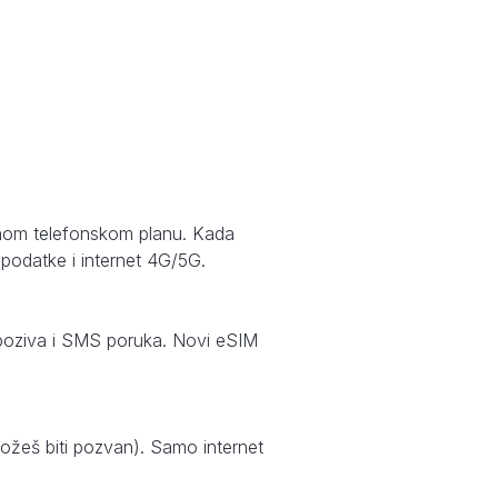
avnom telefonskom planu. Kada
 podatke i internet 4G/5G.
je poziva i SMS poruka. Novi eSIM
možeš biti pozvan). Samo internet