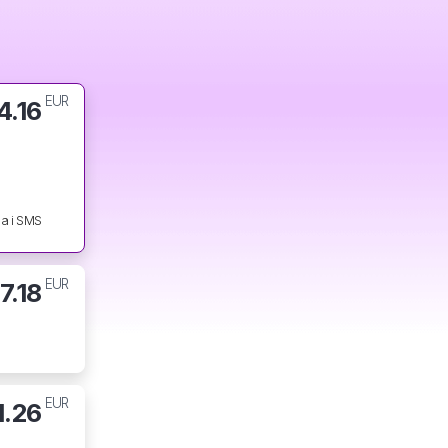
EUR
4.16
a i SMS
EUR
7.18
EUR
1.26