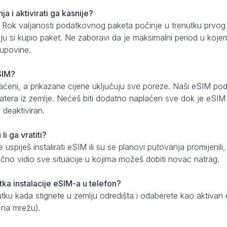
ja i aktivirati ga kasnije?
 Rok valjanosti podatkovnog paketa počinje u trenutku prvo
oju si kupio paket. Ne zaboravi da je maksimalni period u kojem 
upovine.
eSIM?
aćeni, a prikazane cijene uključuju sve poreze. Naši eSIM pod
tera iz zemlje. Nećeš biti dodatno naplaćen sve dok je eSIM is
deaktiviran.
i ga vratiti?
uspiješ instalirati eSIM ili su se planovi putovanja promijenili
 točno vidio sve situacije u kojima možeš dobiti novac natrag.
utka instalacije eSIM-a u telefon?
nutku kada stignete u zemlju odredišta i odaberete kao aktiv
u na mrežu).