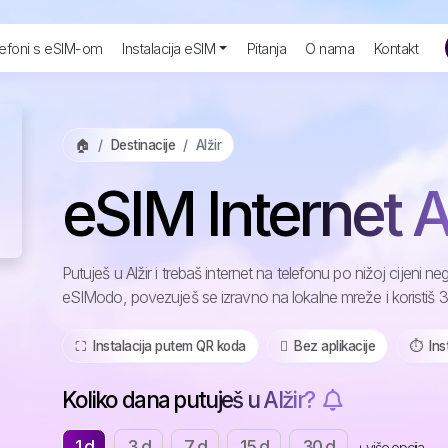
efoni s eSIM-om
Instalacija eSIM
Pitanja
O nama
Kontakt
🏠
Destinacije
Alžir
eSIM Internet A
Putuješ u Alžir i trebaš internet na telefonu po nižoj cijeni
eSIModo, povezuješ se izravno na lokalne mreže i koristiš 3G
⛶️️ Instalacija putem QR koda
️ Bez aplikacije
⏱️️ In
Koliko dana putuješ u Alžir?
1 d
3 d
7 d
15 d
30 d
+ više opcija