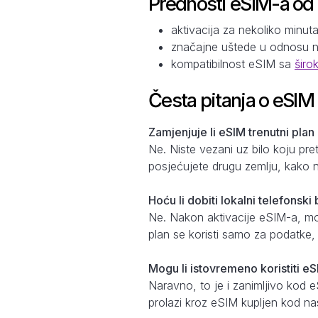
Prednosti eSIM-a od
aktivacija za nekoliko minut
značajne uštede u odnosu 
kompatibilnost eSIM sa
širo
Česta pitanja o eSIM
Zamjenjuje li eSIM trenutni plan
Ne. Niste vezani uz bilo koju pr
posjećujete drugu zemlju, kako n
Hoću li dobiti lokalni telefonsk
Ne. Nakon aktivacije eSIM-a, može
plan se koristi samo za podatke
Mogu li istovremeno koristiti eS
Naravno, to je i zanimljivo kod 
prolazi kroz eSIM kupljen kod na