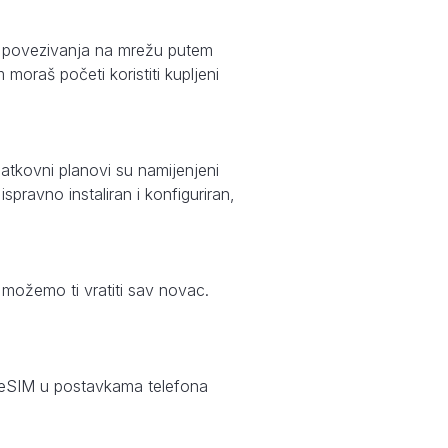
g povezivanja na mrežu putem
moraš početi koristiti kupljeni
atkovni planovi su namijenjeni
pravno instaliran i konfiguriran,
, možemo ti vratiti sav novac.
an eSIM u postavkama telefona