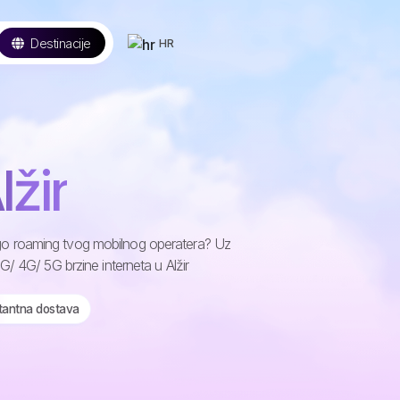
Destinacije
HR
lžir
 nego roaming tvog mobilnog operatera? Uz
/ 4G/ 5G brzine interneta u Alžir
stantna dostava