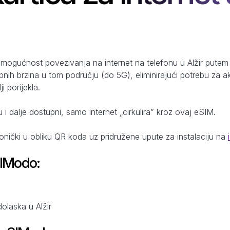
mogućnost povezivanja na internet na telefonu u Alžir putem 
pnih brzina u tom području (do 5G), eliminirajući potrebu za 
i porijekla.
u i dalje dostupni, samo internet „cirkulira” kroz ovaj eSIM.
ronički u obliku QR koda uz pridružene upute za instalaciju na
SIModo:
dolaska u Alžir