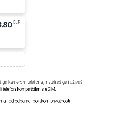
EUR
8.80
ga kamerom telefona, instaliraš ga i uživaš
li telefon kompatibilan s eSIM.
ima i odredbama
,
politikom privatnosti
i