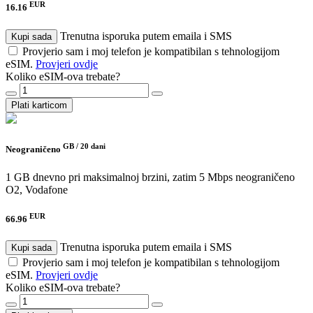
EUR
16.16
Trenutna isporuka putem emaila i SMS
Kupi sada
Provjerio sam i moj telefon je kompatibilan s tehnologijom
eSIM.
Provjeri ovdje
Koliko eSIM-ova trebate?
Plati karticom
GB /
20 dani
Neograničeno
1 GB dnevno pri maksimalnoj brzini, zatim 5 Mbps neograničeno
O2, Vodafone
EUR
66.96
Trenutna isporuka putem emaila i SMS
Kupi sada
Provjerio sam i moj telefon je kompatibilan s tehnologijom
eSIM.
Provjeri ovdje
Koliko eSIM-ova trebate?