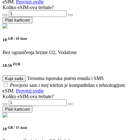
eSIM.
Provjeri ovdje
Koliko eSIM-ova trebate?
Plati karticom
GB /
10 dani
10
Bez ograničenja brzine
O2, Vodafone
EUR
10.56
Trenutna isporuka putem emaila i SMS
Kupi sada
Provjerio sam i moj telefon je kompatibilan s tehnologijom
eSIM.
Provjeri ovdje
Koliko eSIM-ova trebate?
Plati karticom
GB /
15 dani
10