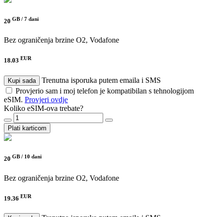
GB /
7 dani
20
Bez ograničenja brzine
O2, Vodafone
EUR
18.03
Trenutna isporuka putem emaila i SMS
Kupi sada
Provjerio sam i moj telefon je kompatibilan s tehnologijom
eSIM.
Provjeri ovdje
Koliko eSIM-ova trebate?
Plati karticom
GB /
10 dani
20
Bez ograničenja brzine
O2, Vodafone
EUR
19.36