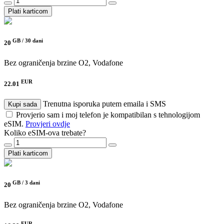
Plati karticom
GB /
30 dani
20
Bez ograničenja brzine
O2, Vodafone
EUR
22.01
Trenutna isporuka putem emaila i SMS
Kupi sada
Provjerio sam i moj telefon je kompatibilan s tehnologijom
eSIM.
Provjeri ovdje
Koliko eSIM-ova trebate?
Plati karticom
GB /
3 dani
20
Bez ograničenja brzine
O2, Vodafone
EUR