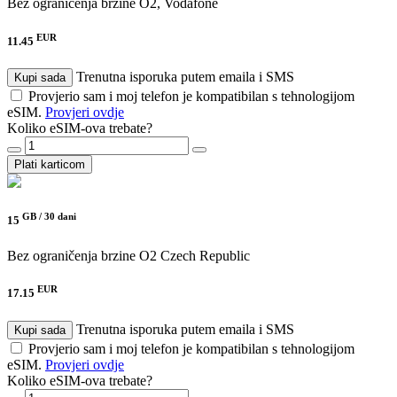
Bez ograničenja brzine
O2, Vodafone
EUR
11.45
Trenutna isporuka putem emaila i SMS
Kupi sada
Provjerio sam i moj telefon je kompatibilan s tehnologijom
eSIM.
Provjeri ovdje
Koliko eSIM-ova trebate?
Plati karticom
GB /
30 dani
15
Bez ograničenja brzine
O2 Czech Republic
EUR
17.15
Trenutna isporuka putem emaila i SMS
Kupi sada
Provjerio sam i moj telefon je kompatibilan s tehnologijom
eSIM.
Provjeri ovdje
Koliko eSIM-ova trebate?