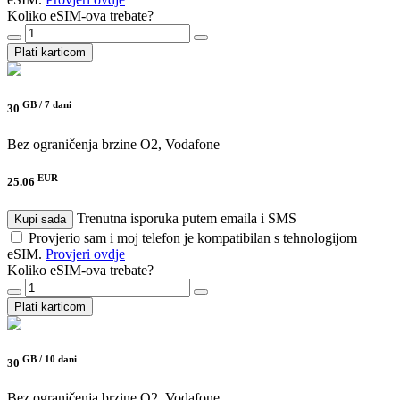
Koliko eSIM-ova trebate?
Plati karticom
GB /
7 dani
30
Bez ograničenja brzine
O2, Vodafone
EUR
25.06
Trenutna isporuka putem emaila i SMS
Kupi sada
Provjerio sam i moj telefon je kompatibilan s tehnologijom
eSIM.
Provjeri ovdje
Koliko eSIM-ova trebate?
Plati karticom
GB /
10 dani
30
Bez ograničenja brzine
O2, Vodafone