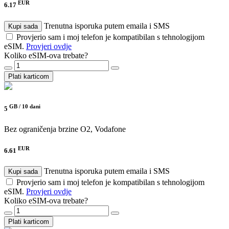
EUR
6.17
Trenutna isporuka putem emaila i SMS
Kupi sada
Provjerio sam i moj telefon je kompatibilan s tehnologijom
eSIM.
Provjeri ovdje
Koliko eSIM-ova trebate?
Plati karticom
GB /
10 dani
5
Bez ograničenja brzine
O2, Vodafone
EUR
6.61
Trenutna isporuka putem emaila i SMS
Kupi sada
Provjerio sam i moj telefon je kompatibilan s tehnologijom
eSIM.
Provjeri ovdje
Koliko eSIM-ova trebate?
Plati karticom