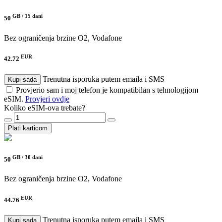
GB /
15 dani
50
Bez ograničenja brzine
O2, Vodafone
EUR
42.72
Trenutna isporuka putem emaila i SMS
Kupi sada
Provjerio sam i moj telefon je kompatibilan s tehnologijom
eSIM.
Provjeri ovdje
Koliko eSIM-ova trebate?
Plati karticom
GB /
30 dani
50
Bez ograničenja brzine
O2, Vodafone
EUR
44.76
Trenutna isporuka putem emaila i SMS
Kupi sada