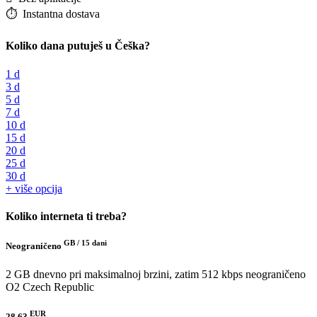
⏱️️ Instantna dostava
Koliko dana putuješ u Češka?
1 d
3 d
5 d
7 d
10 d
15 d
20 d
25 d
30 d
+ više opcija
Koliko interneta ti treba?
GB /
15 dani
Neograničeno
2 GB dnevno pri maksimalnoj brzini, zatim 512 kbps neograničeno
O2 Czech Republic
EUR
28.63