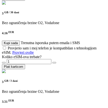
GB /
30 dani
3
Bez ograničenja brzine
O2, Vodafone
EUR
4.16
Trenutna isporuka putem emaila i SMS
Kupi sada
Provjerio sam i moj telefon je kompatibilan s tehnologijom
eSIM.
Provjeri ovdje
Koliko eSIM-ova trebate?
Plati karticom
GB /
3 dani
3
Bez ograničenja brzine
O2, Vodafone
EUR
3.51