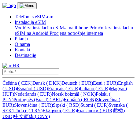
Telefoni s eSIM-om
Instalacija eSIM
Vodič za instalaciju eSIM-a na iPhone
Priručnik za instalaciju
eSIM na Android
Procjena potrošnje interneta
Pitanja
O nama
Kontakt
Destinacije
HR
Čeština
(
CZK)
Dansk
(
DKK)
Deutsch
(
EUR)
Eesti
(
EUR)
English
(
USD)
Español
(
USD)
Français
(
EUR)
Italiano
(
EUR)
Magyar
(
HUF)
Nederlands
(
EUR)
Norsk bokmål
(
NOK)
Polski
(
PLN)
Português (Brasil)
(
BRL)
Română
(
RON)
Slovenčina
(
EUR)
Slovenščina
(
EUR)
Srpski
(
RSD)
Suomi
(
EUR)
Svenska
(
SEK)
Türkçe
(
TRY)
Ελληνικά
(
EUR)
Български
(
EUR)
हिन्दी
(
USD)
中文简体
(
CNY)