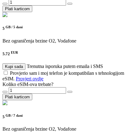
Plati karticom
GB /
5 dani
5
Bez ograničenja brzine
O2, Vodafone
EUR
5.72
Trenutna isporuka putem emaila i SMS
Kupi sada
Provjerio sam i moj telefon je kompatibilan s tehnologijom
eSIM.
Provjeri ovdje
Koliko eSIM-ova trebate?
Plati karticom
GB /
7 dani
5
Bez ograničenja brzine
O2, Vodafone