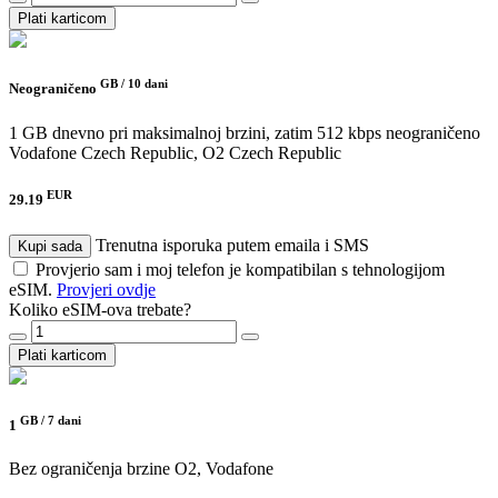
Plati karticom
GB /
10 dani
Neograničeno
1 GB dnevno pri maksimalnoj brzini, zatim 512 kbps neograničeno
Vodafone Czech Republic, O2 Czech Republic
EUR
29.19
Trenutna isporuka putem emaila i SMS
Kupi sada
Provjerio sam i moj telefon je kompatibilan s tehnologijom
eSIM.
Provjeri ovdje
Koliko eSIM-ova trebate?
Plati karticom
GB /
7 dani
1
Bez ograničenja brzine
O2, Vodafone