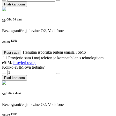
Plati karticom
GB /
30 dani
30
Bez ograničenja brzine
O2, Vodafone
EUR
28.76
Trenutna isporuka putem emaila i SMS
Kupi sada
Provjerio sam i moj telefon je kompatibilan s tehnologijom
eSIM.
Provjeri ovdje
Koliko eSIM-ova trebate?
Plati karticom
GB /
7 dani
50
Bez ograničenja brzine
O2, Vodafone
EUR
38.62