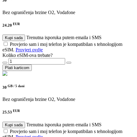
30
Bez ograničenja brzine
O2, Vodafone
EUR
24.20
Trenutna isporuka putem emaila i SMS
Kupi sada
Provjerio sam i moj telefon je kompatibilan s tehnologijom
eSIM.
Provjeri ovdje
Koliko eSIM-ova trebate?
Plati karticom
GB /
5 dani
30
Bez ograničenja brzine
O2, Vodafone
EUR
25.53
Trenutna isporuka putem emaila i SMS
Kupi sada
Provjerio sam i moj telefon je kompatibilan s tehnologijom
eSIM.
Provjeri ovdje