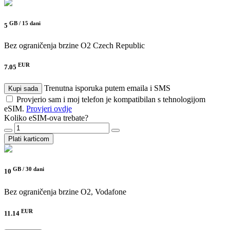
GB /
15 dani
5
Bez ograničenja brzine
O2 Czech Republic
EUR
7.05
Trenutna isporuka putem emaila i SMS
Kupi sada
Provjerio sam i moj telefon je kompatibilan s tehnologijom
eSIM.
Provjeri ovdje
Koliko eSIM-ova trebate?
Plati karticom
GB /
30 dani
10
Bez ograničenja brzine
O2, Vodafone
EUR
11.14