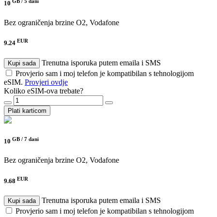
GB /
5 dani
10
Bez ograničenja brzine
O2, Vodafone
EUR
9.24
Trenutna isporuka putem emaila i SMS
Kupi sada
Provjerio sam i moj telefon je kompatibilan s tehnologijom
eSIM.
Provjeri ovdje
Koliko eSIM-ova trebate?
Plati karticom
GB /
7 dani
10
Bez ograničenja brzine
O2, Vodafone
EUR
9.68
Trenutna isporuka putem emaila i SMS
Kupi sada
Provjerio sam i moj telefon je kompatibilan s tehnologijom