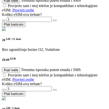
Trenutna isporuka putem emaila i SMS
Kupi sada
Provjerio sam i moj telefon je kompatibilan s tehnologijom
eSIM.
Provjeri ovdje
Koliko eSIM-ova trebate?
Plati karticom
GB /
15 dani
20
Bez ograničenja brzine
O2, Vodafone
EUR
20.69
Trenutna isporuka putem emaila i SMS
Kupi sada
Provjerio sam i moj telefon je kompatibilan s tehnologijom
eSIM.
Provjeri ovdje
Koliko eSIM-ova trebate?
Plati karticom
GB /
3 dani