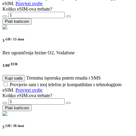
eSIM.
Provjeri ovdje
Koliko eSIM-ova trebate?
Plati karticom
GB /
15 dani
3
Bez ograničenja brzine
O2, Vodafone
EUR
3.90
Trenutna isporuka putem emaila i SMS
Kupi sada
Provjerio sam i moj telefon je kompatibilan s tehnologijom
eSIM.
Provjeri ovdje
Koliko eSIM-ova trebate?
Plati karticom
GB /
30 dani
5