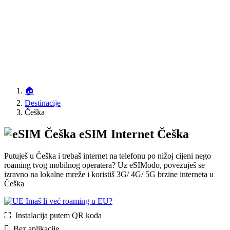
🏠
Destinacije
Češka
eSIM Internet Češka
Putuješ u Češka i trebaš internet na telefonu po nižoj cijeni nego
roaming tvog mobilnog operatera? Uz eSIModo, povezuješ se
izravno na lokalne mreže i koristiš 3G/ 4G/ 5G brzine interneta u
Češka
Imaš li već roaming u EU?
⛶️️ Instalacija putem QR koda
️ Bez aplikacije