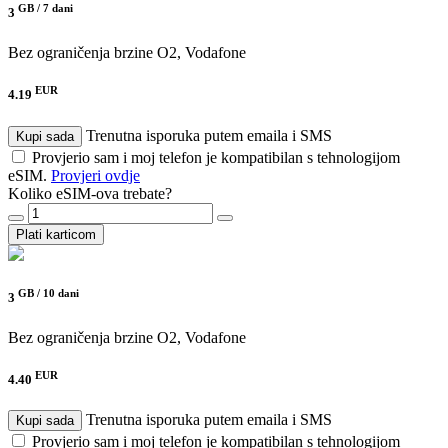
GB /
7 dani
3
Bez ograničenja brzine
O2, Vodafone
EUR
4.19
Trenutna isporuka putem emaila i SMS
Kupi sada
Provjerio sam i moj telefon je kompatibilan s tehnologijom
eSIM.
Provjeri ovdje
Koliko eSIM-ova trebate?
Plati karticom
GB /
10 dani
3
Bez ograničenja brzine
O2, Vodafone
EUR
4.40
Trenutna isporuka putem emaila i SMS
Kupi sada
Provjerio sam i moj telefon je kompatibilan s tehnologijom