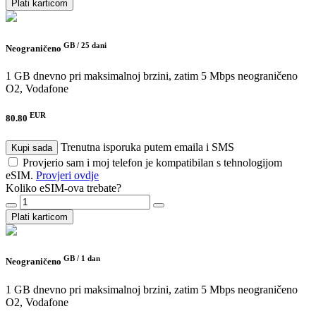
Plati karticom
GB /
25 dani
Neograničeno
1 GB dnevno pri maksimalnoj brzini, zatim 5 Mbps neograničeno
O2, Vodafone
EUR
80.80
Trenutna isporuka putem emaila i SMS
Kupi sada
Provjerio sam i moj telefon je kompatibilan s tehnologijom
eSIM.
Provjeri ovdje
Koliko eSIM-ova trebate?
Plati karticom
GB /
1 dan
Neograničeno
1 GB dnevno pri maksimalnoj brzini, zatim 5 Mbps neograničeno
O2, Vodafone