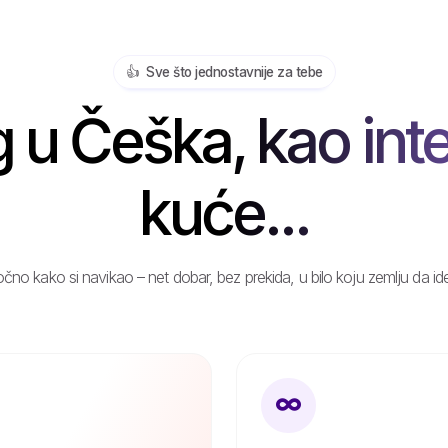
👍️ Sve što jednostavnije za tebe
u Češka, kao int
kuće...
čno kako si navikao – net dobar, bez prekida, u bilo koju zemlju da id