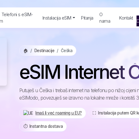
Telefoni s eSIM-
O
Instalacija eSIM
Pitanja
Kontakt
m
nama
D
🏠
Destinacije
Češka
eSIM Internet 
Putuješ u Češka i trebaš internet na telefonu po nižoj cije
eSIModo, povezuješ se izravno na lokalne mreže i koristiš 
Imaš li već roaming u EU?
⛶️️ Instalacija putem QR 
⏱️️ Instantna dostava