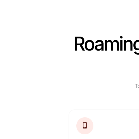
Roaming 
To