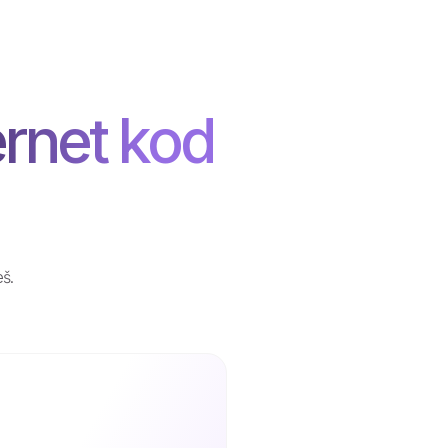
ernet kod
eš.