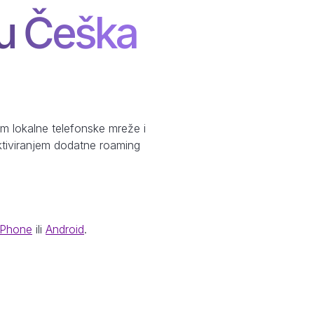
 u Češka
m lokalne telefonske mreže i
aktiviranjem dodatne roaming
iPhone
ili
Android
.