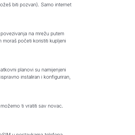
možeš biti pozvan). Samo internet
g povezivanja na mrežu putem
moraš početi koristiti kupljeni
atkovni planovi su namijenjeni
pravno instaliran i konfiguriran,
, možemo ti vratiti sav novac.
an eSIM u postavkama telefona