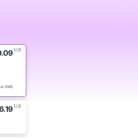
EUR
0.09
a i SMS
EUR
6.19