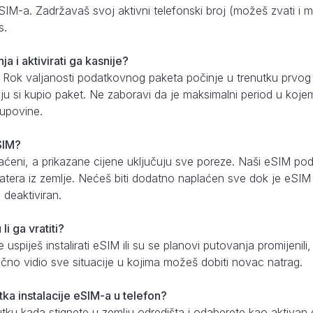
eSIM-a. Zadržavaš svoj aktivni telefonski broj (možeš zvati i 
s.
ja i aktivirati ga kasnije?
 Rok valjanosti podatkovnog paketa počinje u trenutku prvo
oju si kupio paket. Ne zaboravi da je maksimalni period u kojem 
upovine.
eSIM?
aćeni, a prikazane cijene uključuju sve poreze. Naši eSIM pod
tera iz zemlje. Nećeš biti dodatno naplaćen sve dok je eSIM is
deaktiviran.
i ga vratiti?
uspiješ instalirati eSIM ili su se planovi putovanja promijenili
 točno vidio sve situacije u kojima možeš dobiti novac natrag.
utka instalacije eSIM-a u telefon?
nutku kada stignete u zemlju odredišta i odaberete kao aktiv