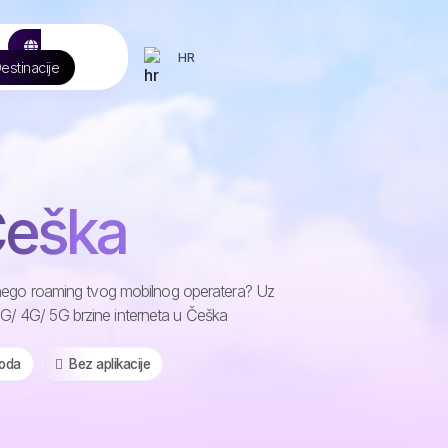
HR
estinacije
Češka
ni nego roaming tvog mobilnog operatera? Uz
3G/ 4G/ 5G brzine interneta u Češka
koda
️ Bez aplikacije