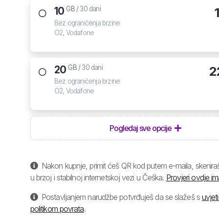
10
GB /
30 dani
Bez ograničenja brzine
O2, Vodafone
20
2
GB /
30 dani
Bez ograničenja brzine
O2, Vodafone
Pogledaj sve opcije
Nakon kupnje, primit ćeš QR kod putem e-maila, skeniraš 
u brzoj i stabilnoj internetskoj vezi u Češka.
Provjeri ovdje im
Postavljanjem narudžbe potvrđuješ da se slažeš s
uvjet
politikom povrata
.