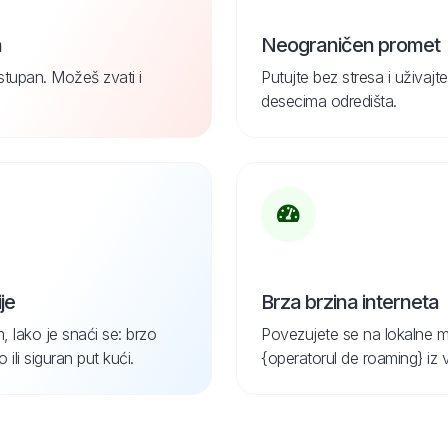
n
Neograničen promet
ostupan. Možeš zvati i
Putujte bez stresa i uživa
desecima odredišta.
je
Brza brzina interneta
, lako je snaći se: brzo
Povezujete se na lokalne m
ili siguran put kući.
{operatorul de roaming} iz 