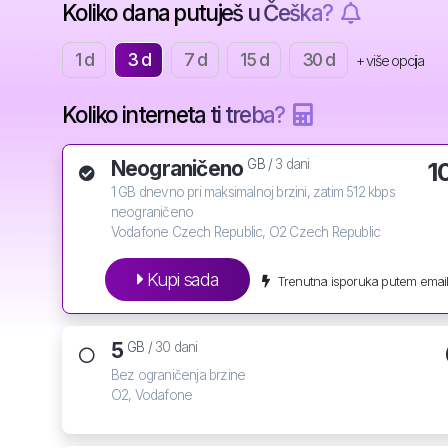
Koliko dana putuješ u Češka?
1 d
3 d
7 d
15 d
30 d
+ više opcija
Koliko interneta ti treba?
Neograničeno
1
GB /
3 dani
1 GB dnevno pri maksimalnoj brzini, zatim 512 kbps
neograničeno
Vodafone Czech Republic, O2 Czech Republic
Kupi sada
Trenutna isporuka putem email
5
GB /
30 dani
Bez ograničenja brzine
O2, Vodafone