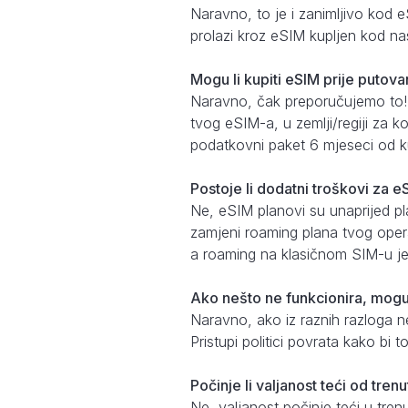
Naravno, to je i zanimljivo kod 
prolazi kroz eSIM kupljen kod na
Mogu li kupiti eSIM prije putovan
Naravno, čak preporučujemo to!
tvog eSIM-a, u zemlji/regiji za k
podatkovni paket 6 mjeseci od k
Postoje li dodatni troškovi za 
Ne, eSIM planovi su unaprijed pl
zamjeni roaming plana tvog opera
a roaming na klasičnom SIM-u je 
Ako nešto ne funkcionira, mogu l
Naravno, ako iz raznih razloga ne 
Pristupi politici povrata kako bi
Počinje li valjanost teći od tren
Ne, valjanost počinje teći u tre