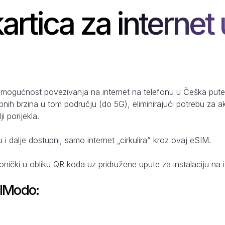
kartica za internet
 mogućnost povezivanja na internet na telefonu u Češka pute
pnih brzina u tom području (do 5G), eliminirajući potrebu za 
i porijekla.
u i dalje dostupni, samo internet „cirkulira” kroz ovaj eSIM.
ronički u obliku QR koda uz pridružene upute za instalaciju na
SIModo: