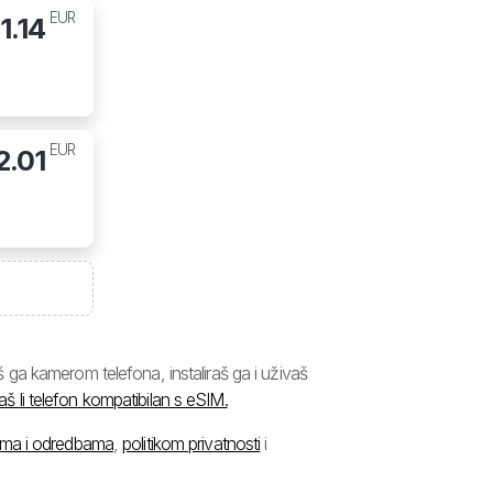
EUR
11.14
EUR
2.01
ga kamerom telefona, instaliraš ga i uživaš
aš li telefon kompatibilan s eSIM.
ima i odredbama
,
politikom privatnosti
i