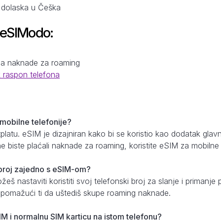
a dolaska u Češka
 eSIModo:
a
na naknade za roaming
k raspon telefona
 mobilne telefonije?
etplatu. eSIM je dizajniran kako bi se koristio kao dodatak gl
e biste plaćali naknade za roaming, koristite eSIM za mobilne
i broj zajedno s eSIM-om?
š nastaviti koristiti svoj telefonski broj za slanje i priman
, pomažući ti da uštediš skupe roaming naknade.
IM i normalnu SIM karticu na istom telefonu?