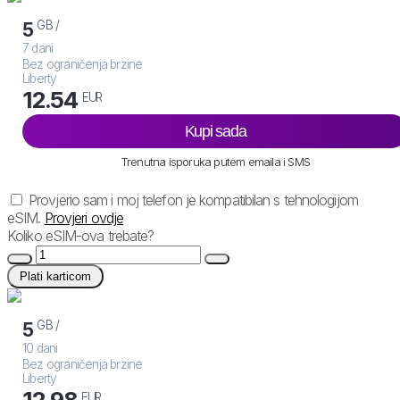
GB /
5
7 dani
Bez ograničenja brzine
Liberty
12.54
EUR
Kupi sada
Trenutna isporuka putem emaila i SMS
Provjerio sam i moj telefon je kompatibilan s tehnologijom
eSIM.
Provjeri ovdje
Koliko eSIM-ova trebate?
Plati karticom
GB /
5
10 dani
Bez ograničenja brzine
Liberty
12.98
EUR