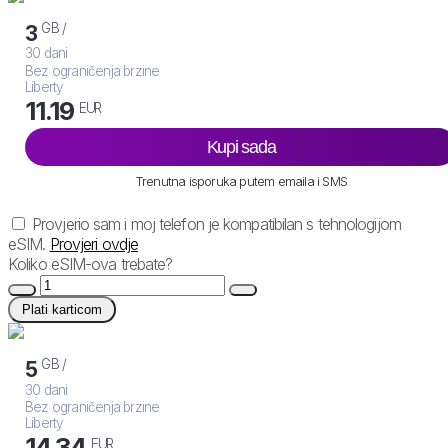
GB /
3
30 dani
Bez ograničenja brzine
Liberty
11.19
EUR
Kupi sada
Trenutna isporuka putem emaila i SMS
Provjerio sam i moj telefon je kompatibilan s tehnologijom
eSIM.
Provjeri ovdje
Koliko eSIM-ova trebate?
Plati karticom
GB /
5
30 dani
Bez ograničenja brzine
Liberty
14.34
EUR