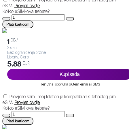
eSIM.
Provjeri ovdje
Koliko eSIM-ova trebate?
Plati karticom
GB /
1
3 dani
Bez ograničenja brzine
Liberty, Claro
5.88
EUR
Kupi sada
Trenutna isporuka putem emaila i SMS
Provjerio sam i moj telefon je kompatibilan s tehnologijom
eSIM.
Provjeri ovdje
Koliko eSIM-ova trebate?
Plati karticom