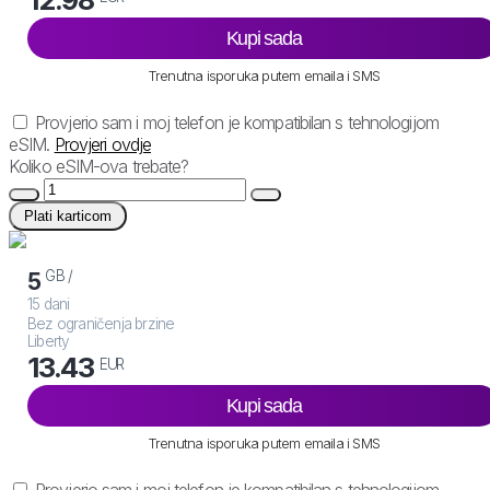
Kupi sada
Trenutna isporuka putem emaila i SMS
Provjerio sam i moj telefon je kompatibilan s tehnologijom
eSIM.
Provjeri ovdje
Koliko eSIM-ova trebate?
Plati karticom
GB /
5
15 dani
Bez ograničenja brzine
Liberty
13.43
EUR
Kupi sada
Trenutna isporuka putem emaila i SMS