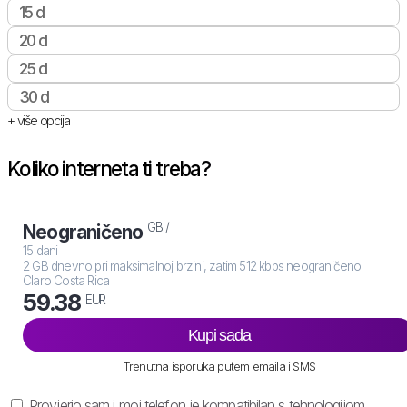
15 d
20 d
25 d
30 d
+ više opcija
Koliko interneta ti treba?
GB /
Neograničeno
15 dani
2 GB dnevno pri maksimalnoj brzini, zatim 512 kbps neograničeno
Claro Costa Rica
59.38
EUR
Kupi sada
Trenutna isporuka putem emaila i SMS
Provjerio sam i moj telefon je kompatibilan s tehnologijom