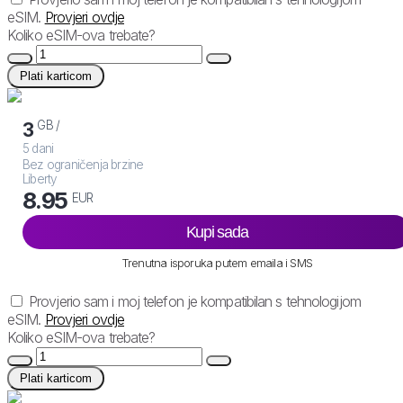
eSIM.
Provjeri ovdje
Koliko eSIM-ova trebate?
Plati karticom
GB /
3
5 dani
Bez ograničenja brzine
Liberty
8.95
EUR
Kupi sada
Trenutna isporuka putem emaila i SMS
Provjerio sam i moj telefon je kompatibilan s tehnologijom
eSIM.
Provjeri ovdje
Koliko eSIM-ova trebate?
Plati karticom