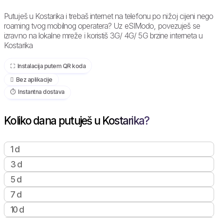
Putuješ u Kostarika i trebaš internet na telefonu po nižoj cijeni nego
roaming tvog mobilnog operatera? Uz eSIModo, povezuješ se
izravno na lokalne mreže i koristiš 3G/ 4G/ 5G brzine interneta u
Kostarika
⛶️️ Instalacija putem QR koda
️ Bez aplikacije
⏱️️ Instantna dostava
Koliko dana putuješ u Kostarika?
1 d
3 d
5 d
7 d
10 d