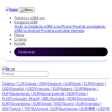
Telefoni s eSIM-om
Instalacija eSIM
Vodič za instalaciju eSIM-a na iPhone
Priručnik za instalaciju
eSIM na Android
Procjena potrošnje interneta
Pitanja
O nama
Kontakt
Destinacije
HR
Čeština
(
CZK)
Dansk
(
DKK)
Deutsch
(
EUR)
Eesti
(
EUR)
English
(
USD)
Español
(
USD)
Français
(
EUR)
Italiano
(
EUR)
Magyar
(
HUF)
Nederlands
(
EUR)
Norsk bokmål
(
NOK)
Polski
(
PLN)
Português (Brasil)
(
BRL)
Română
(
RON)
Slovenčina
(
EUR)
Slovenščina
(
EUR)
Srpski
(
RSD)
Suomi
(
EUR)
Svenska
(
SEK)
Türkçe
(
TRY)
Ελληνικά
(
EUR)
Български
(
EUR)
हिन्दी
(
USD)
中