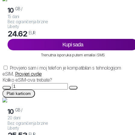
GB /
10
15 dani
Bez ograničenja brzine
Liberty
24.62
EUR
Kupi sada
Trenutna isporuka putem emaila i SMS
Provjerio sam i moj telefon je kompatibilan s tehnologijom
eSIM.
Provjeri ovdje
Koliko eSIM-ova trebate?
Plati karticom
GB /
10
20 dani
Bez ograničenja brzine
Liberty
EUR