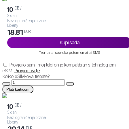
GB /
10
3 dani
Bez ograničenja brzine
Liberty
18.81
EUR
Kupi sada
Trenutna isporuka putem emaila i SMS
Provjerio sam i moj telefon je kompatibilan s tehnologijom
eSIM.
Provjeri ovdje
Koliko eSIM-ova trebate?
Plati karticom
GB /
10
5 dani
Bez ograničenja brzine
Liberty
20.14
EUR