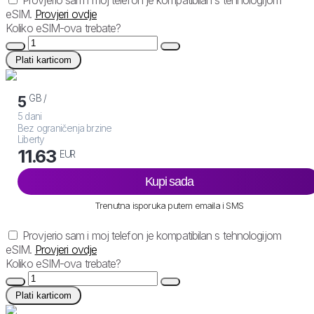
eSIM.
Provjeri ovdje
Koliko eSIM-ova trebate?
Plati karticom
GB /
5
5 dani
Bez ograničenja brzine
Liberty
11.63
EUR
Kupi sada
Trenutna isporuka putem emaila i SMS
Provjerio sam i moj telefon je kompatibilan s tehnologijom
eSIM.
Provjeri ovdje
Koliko eSIM-ova trebate?
Plati karticom