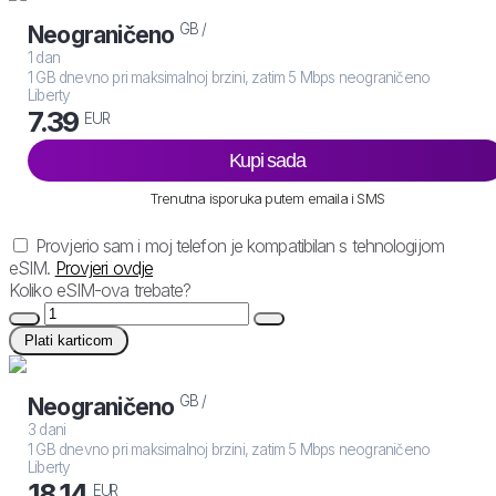
GB /
Neograničeno
1 dan
1 GB dnevno pri maksimalnoj brzini, zatim 5 Mbps neograničeno
Liberty
7.39
EUR
Kupi sada
Trenutna isporuka putem emaila i SMS
Provjerio sam i moj telefon je kompatibilan s tehnologijom
eSIM.
Provjeri ovdje
Koliko eSIM-ova trebate?
Plati karticom
GB /
Neograničeno
3 dani
1 GB dnevno pri maksimalnoj brzini, zatim 5 Mbps neograničeno
Liberty
18.14
EUR