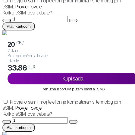
Provjerio sam i moj telefon je kompatibilan s tehnologijom
eSIM.
Provjeri ovdje
Koliko eSIM-ova trebate?
Plati karticom
GB /
20
7 dani
Bez ograničenja brzine
Liberty
33.86
EUR
Kupi sada
Trenutna isporuka putem emaila i SMS
Provjerio sam i moj telefon je kompatibilan s tehnologijom
eSIM.
Provjeri ovdje
Koliko eSIM-ova trebate?
Plati karticom