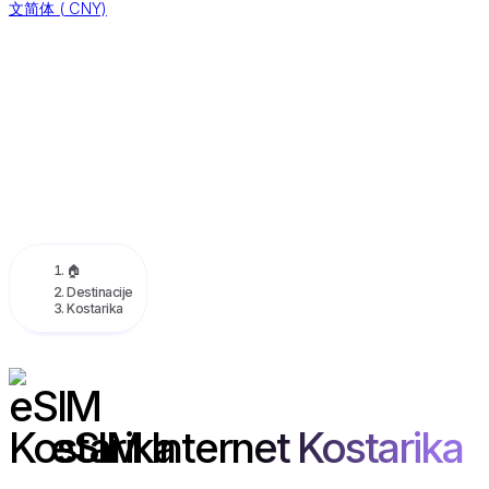
文简体
(
CNY)
🏠
Destinacije
Kostarika
eSIM Internet Kostarika