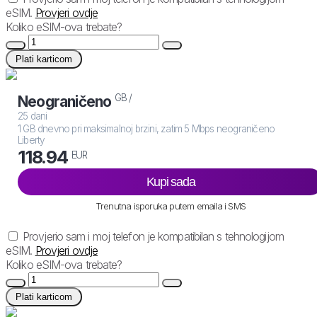
eSIM.
Provjeri ovdje
Koliko eSIM-ova trebate?
Plati karticom
GB /
Neograničeno
25 dani
1 GB dnevno pri maksimalnoj brzini, zatim 5 Mbps neograničeno
Liberty
118.94
EUR
Kupi sada
Trenutna isporuka putem emaila i SMS
Provjerio sam i moj telefon je kompatibilan s tehnologijom
eSIM.
Provjeri ovdje
Koliko eSIM-ova trebate?
Plati karticom