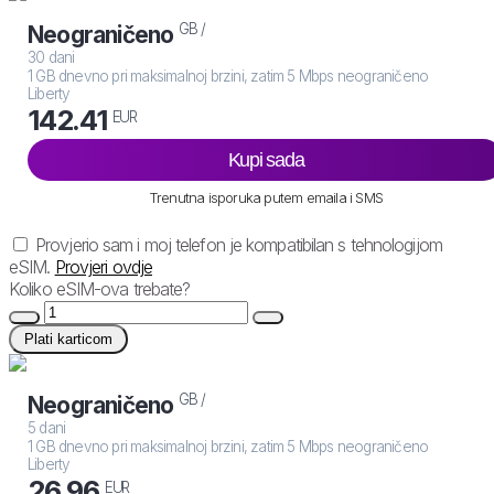
GB /
Neograničeno
30 dani
1 GB dnevno pri maksimalnoj brzini, zatim 5 Mbps neograničeno
Liberty
142.41
EUR
Kupi sada
Trenutna isporuka putem emaila i SMS
Provjerio sam i moj telefon je kompatibilan s tehnologijom
eSIM.
Provjeri ovdje
Koliko eSIM-ova trebate?
Plati karticom
GB /
Neograničeno
5 dani
1 GB dnevno pri maksimalnoj brzini, zatim 5 Mbps neograničeno
Liberty
26.96
EUR