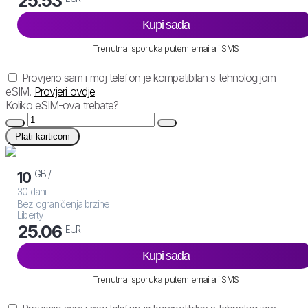
25.53
Kupi sada
Trenutna isporuka putem emaila i SMS
Provjerio sam i moj telefon je kompatibilan s tehnologijom
eSIM.
Provjeri ovdje
Koliko eSIM-ova trebate?
Plati karticom
GB /
10
30 dani
Bez ograničenja brzine
Liberty
25.06
EUR
Kupi sada
Trenutna isporuka putem emaila i SMS