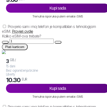
Kupi sada
Trenutna isporuka putem emaila i SMS
Provjerio sam i moj telefon je kompatibilan s tehnologijom
eSIM.
Provjeri ovdje
Koliko eSIM-ova trebate?
Plati karticom
GB /
3
15 dani
Bez ograničenja brzine
Liberty
10.30
EUR
Kupi sada
Trenutna isporuka putem emaila i SMS
Provjerio sam i moj telefon je kompatibilan s tehnologijom