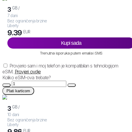
GB /
3
7 dani
Bez ograničenja brzine
Liberty
9.39
EUR
Kupi sada
Trenutna isporuka putem emaila i SMS
Provjerio sam i moj telefon je kompatibilan s tehnologijom
eSIM.
Provjeri ovdje
Koliko eSIM-ova trebate?
Plati karticom
GB /
3
10 dani
Bez ograničenja brzine
Liberty
9.86
EUR