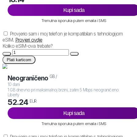
Kupi sada
Trenutna isporuka putem emaila i SMS
Provjerio sam i moj telefon je kompatibilan s tehnologijom
eSIM.
Provjeri ovdje
Koliko eSIM-ova trebate?
Plati karticom
GB /
Neograničeno
10 dani
1 GB dnevno pri maksimalnoj brzini, zatim 5 Mbps neograničeno
Liberty
52.24
EUR
Kupi sada
Trenutna isporuka putem emaila i SMS
Provjerio sam i moj telefon je kompatibilan s tehnologijom