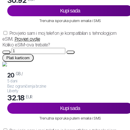
30.92
Kupi sada
Trenutna isporuka putem emaila i SMS
Provjerio sam i moj telefon je kompatibilan s tehnologijom
eSIM.
Provjeri ovdje
Koliko eSIM-ova trebate?
Plati karticom
GB /
20
5 dani
Bez ograničenja brzine
Liberty
32.18
EUR
Kupi sada
Trenutna isporuka putem emaila i SMS