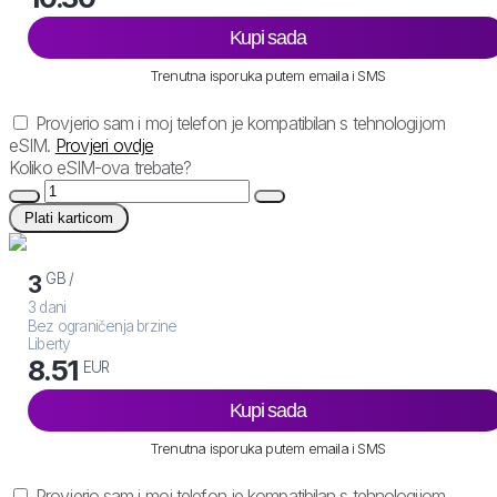
Kupi sada
Trenutna isporuka putem emaila i SMS
Provjerio sam i moj telefon je kompatibilan s tehnologijom
eSIM.
Provjeri ovdje
Koliko eSIM-ova trebate?
Plati karticom
GB /
3
3 dani
Bez ograničenja brzine
Liberty
8.51
EUR
Kupi sada
Trenutna isporuka putem emaila i SMS
Provjerio sam i moj telefon je kompatibilan s tehnologijom