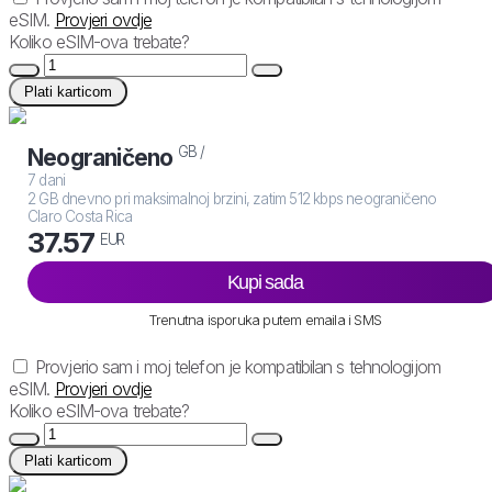
eSIM.
Provjeri ovdje
Koliko eSIM-ova trebate?
Plati karticom
GB /
Neograničeno
7 dani
2 GB dnevno pri maksimalnoj brzini, zatim 512 kbps neograničeno
Claro Costa Rica
37.57
EUR
Kupi sada
Trenutna isporuka putem emaila i SMS
Provjerio sam i moj telefon je kompatibilan s tehnologijom
eSIM.
Provjeri ovdje
Koliko eSIM-ova trebate?
Plati karticom