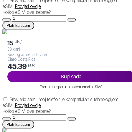
Provjerio sam i moj telefon je kompatibilan s tehnologijom
eSIM.
Provjeri ovdje
Koliko eSIM-ova trebate?
Plati karticom
GB /
15
30 dani
Bez ograničenja brzine
Claro Costa Rica
45.39
EUR
Kupi sada
Trenutna isporuka putem emaila i SMS
Provjerio sam i moj telefon je kompatibilan s tehnologijom
eSIM.
Provjeri ovdje
Koliko eSIM-ova trebate?
Plati karticom