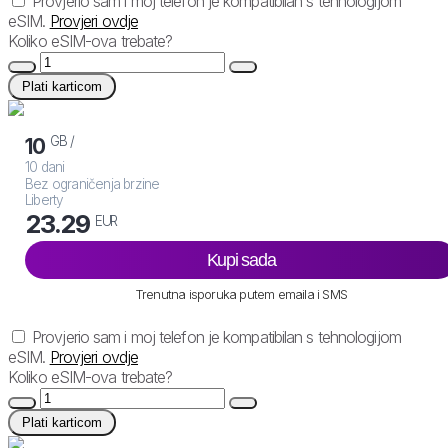
Provjerio sam i moj telefon je kompatibilan s tehnologijom
eSIM.
Provjeri ovdje
Koliko eSIM-ova trebate?
Plati karticom
GB /
10
10 dani
Bez ograničenja brzine
Liberty
23.29
EUR
Kupi sada
Trenutna isporuka putem emaila i SMS
Provjerio sam i moj telefon je kompatibilan s tehnologijom
eSIM.
Provjeri ovdje
Koliko eSIM-ova trebate?
Plati karticom