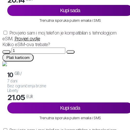
Kupi sada
Trenutna isporuka putem emaila i SMS
Provjerio sam i moj telefon je kompatibilan s tehnologijom
eSIM.
Provjeri ovdje
Koliko eSIM-ova trebate?
Plati karticom
GB /
10
7 dani
Bez ograničenja brzine
Liberty
21.05
EUR
Kupi sada
Trenutna isporuka putem emaila i SMS