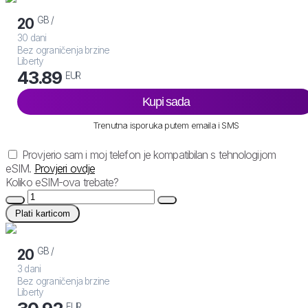
GB /
20
30 dani
Bez ograničenja brzine
Liberty
43.89
EUR
Kupi sada
Trenutna isporuka putem emaila i SMS
Provjerio sam i moj telefon je kompatibilan s tehnologijom
eSIM.
Provjeri ovdje
Koliko eSIM-ova trebate?
Plati karticom
GB /
20
3 dani
Bez ograničenja brzine
Liberty
EUR