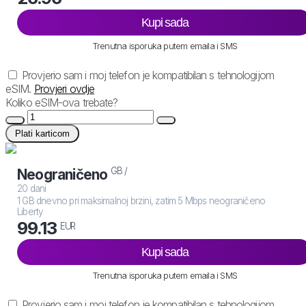
Kupi sada
Trenutna isporuka putem emaila i SMS
Provjerio sam i moj telefon je kompatibilan s tehnologijom
eSIM.
Provjeri ovdje
Koliko eSIM-ova trebate?
Plati karticom
GB /
Neograničeno
20 dani
1 GB dnevno pri maksimalnoj brzini, zatim 5 Mbps neograničeno
Liberty
99.13
EUR
Kupi sada
Trenutna isporuka putem emaila i SMS
Provjerio sam i moj telefon je kompatibilan s tehnologijom