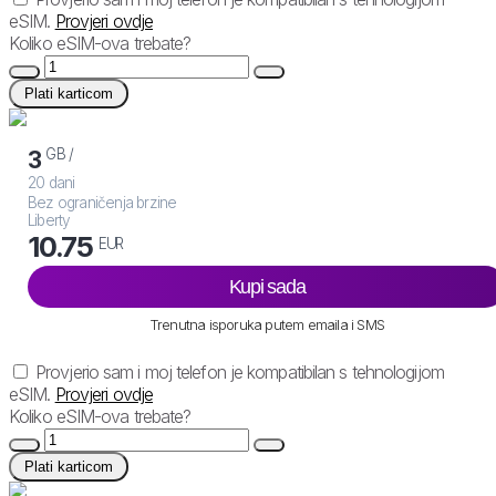
eSIM.
Provjeri ovdje
Koliko eSIM-ova trebate?
Plati karticom
GB /
3
20 dani
Bez ograničenja brzine
Liberty
10.75
EUR
Kupi sada
Trenutna isporuka putem emaila i SMS
Provjerio sam i moj telefon je kompatibilan s tehnologijom
eSIM.
Provjeri ovdje
Koliko eSIM-ova trebate?
Plati karticom