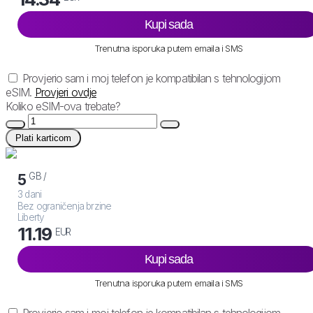
Kupi sada
Trenutna isporuka putem emaila i SMS
Provjerio sam i moj telefon je kompatibilan s tehnologijom
eSIM.
Provjeri ovdje
Koliko eSIM-ova trebate?
Plati karticom
GB /
5
3 dani
Bez ograničenja brzine
Liberty
11.19
EUR
Kupi sada
Trenutna isporuka putem emaila i SMS
Provjerio sam i moj telefon je kompatibilan s tehnologijom