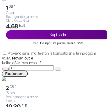
GB /
1
7 dani
Bez ograničenja brzine
Claro Costa Rica
4.68
EUR
Kupi sada
Trenutna isporuka putem emaila i SMS
Provjerio sam i moj telefon je kompatibilan s tehnologijom
eSIM.
Provjeri ovdje
Koliko eSIM-ova trebate?
Plati karticom
GB /
2
15 dani
Bez ograničenja brzine
Liberty
10.30
EUR