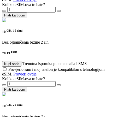
Koliko eSIM-ova trebate?
Plati karticom
GB /
10 dani
10
Bez ograničenja brzine
Zain
EUR
70.19
Trenutna isporuka putem emaila i SMS
Kupi sada
Provjerio sam i moj telefon je kompatibilan s tehnologijom
eSIM.
Provjeri ovdje
Koliko eSIM-ova trebate?
Plati karticom
GB /
20 dani
10
Bez ograničenja brzine
Zain