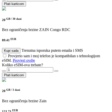
Plati karticom
GB /
30 dani
20
Bez ograničenja brzine
ZAIN Congo RDC
EUR
89.41
Trenutna isporuka putem emaila i SMS
Kupi sada
Provjerio sam i moj telefon je kompatibilan s tehnologijom
eSIM.
Provjeri ovdje
Koliko eSIM-ova trebate?
Plati karticom
GB /
3 dani
20
Bez ograničenja brzine
Zain
EUR
121.71