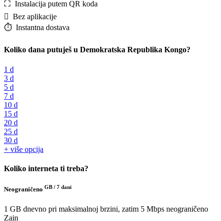
⛶️️ Instalacija putem QR koda
️ Bez aplikacije
⏱️️ Instantna dostava
Koliko dana putuješ u Demokratska Republika Kongo?
1 d
3 d
5 d
7 d
10 d
15 d
20 d
25 d
30 d
+ više opcija
Koliko interneta ti treba?
GB /
7 dani
Neograničeno
1 GB dnevno pri maksimalnoj brzini, zatim 5 Mbps neograničeno
Zain