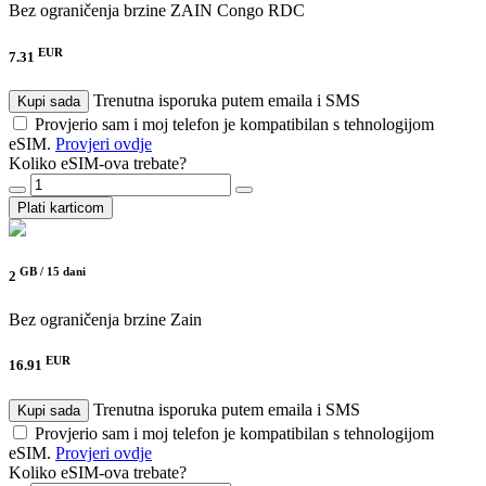
Bez ograničenja brzine
ZAIN Congo RDC
EUR
7.31
Trenutna isporuka putem emaila i SMS
Kupi sada
Provjerio sam i moj telefon je kompatibilan s tehnologijom
eSIM.
Provjeri ovdje
Koliko eSIM-ova trebate?
Plati karticom
GB /
15 dani
2
Bez ograničenja brzine
Zain
EUR
16.91
Trenutna isporuka putem emaila i SMS
Kupi sada
Provjerio sam i moj telefon je kompatibilan s tehnologijom
eSIM.
Provjeri ovdje
Koliko eSIM-ova trebate?