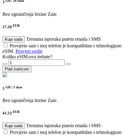
GB /
20 dani
3
Bez ograničenja brzine
Zain
EUR
27.20
Trenutna isporuka putem emaila i SMS
Kupi sada
Provjerio sam i moj telefon je kompatibilan s tehnologijom
eSIM.
Provjeri ovdje
Koliko eSIM-ova trebate?
Plati karticom
GB /
3 dani
5
Bez ograničenja brzine
Zain
EUR
41.53
Trenutna isporuka putem emaila i SMS
Kupi sada
Provjerio sam i moj telefon je kompatibilan s tehnologijom