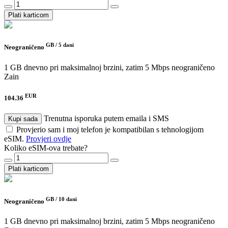
Plati karticom
GB /
5 dani
Neograničeno
1 GB dnevno pri maksimalnoj brzini, zatim 5 Mbps neograničeno
Zain
EUR
104.36
Trenutna isporuka putem emaila i SMS
Kupi sada
Provjerio sam i moj telefon je kompatibilan s tehnologijom
eSIM.
Provjeri ovdje
Koliko eSIM-ova trebate?
Plati karticom
GB /
10 dani
Neograničeno
1 GB dnevno pri maksimalnoj brzini, zatim 5 Mbps neograničeno