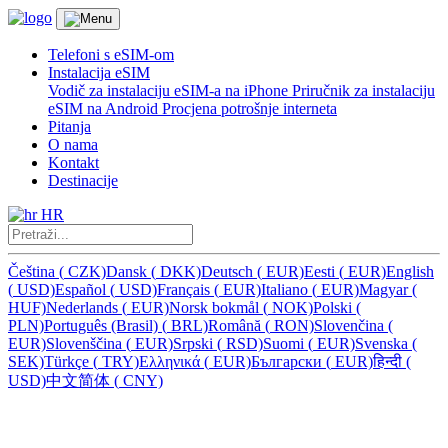
Telefoni s eSIM-om
Instalacija eSIM
Vodič za instalaciju eSIM-a na iPhone
Priručnik za instalaciju
eSIM na Android
Procjena potrošnje interneta
Pitanja
O nama
Kontakt
Destinacije
HR
Čeština
(
CZK)
Dansk
(
DKK)
Deutsch
(
EUR)
Eesti
(
EUR)
English
(
USD)
Español
(
USD)
Français
(
EUR)
Italiano
(
EUR)
Magyar
(
HUF)
Nederlands
(
EUR)
Norsk bokmål
(
NOK)
Polski
(
PLN)
Português (Brasil)
(
BRL)
Română
(
RON)
Slovenčina
(
EUR)
Slovenščina
(
EUR)
Srpski
(
RSD)
Suomi
(
EUR)
Svenska
(
SEK)
Türkçe
(
TRY)
Ελληνικά
(
EUR)
Български
(
EUR)
हिन्दी
(
USD)
中文简体
(
CNY)