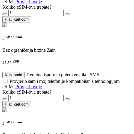
eSIM.
Provjeri ovdje
Koliko eSIM-ova trebate?
Plati karticom
GB /
5 dani
5
Bez ograničenja brzine
Zain
EUR
42.50
Trenutna isporuka putem emaila i SMS
Kupi sada
Provjerio sam i moj telefon je kompatibilan s tehnologijom
eSIM.
Provjeri ovdje
Koliko eSIM-ova trebate?
Plati karticom
GB /
7 dani
5