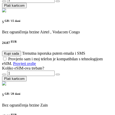
Plati karticom
GB /
15 dani
5
Bez ograničenja brzine
Airtel , Vodacom Congo
EUR
24.07
Trenutna isporuka putem emaila i SMS
Kupi sada
Provjerio sam i moj telefon je kompatibilan s tehnologijom
eSIM.
Provjeri ovdje
Koliko eSIM-ova trebate?
Plati karticom
GB /
20 dani
5
Bez ograničenja brzine
Zain
EUR