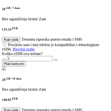
GB /
7 dani
20
Bez ograničenja brzine
Zain
EUR
135.24
Trenutna isporuka putem emaila i SMS
Kupi sada
Provjerio sam i moj telefon je kompatibilan s tehnologijom
eSIM.
Provjeri ovdje
Koliko eSIM-ova trebate?
Plati karticom
GB /
10 dani
20
Bez ograničenja brzine
Zain
EUR
140.95
Trenutna isporuka putem emaila i SMS
Kupi sada