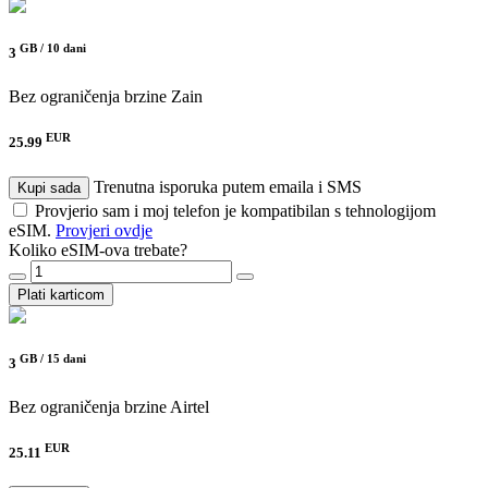
GB /
10 dani
3
Bez ograničenja brzine
Zain
EUR
25.99
Trenutna isporuka putem emaila i SMS
Kupi sada
Provjerio sam i moj telefon je kompatibilan s tehnologijom
eSIM.
Provjeri ovdje
Koliko eSIM-ova trebate?
Plati karticom
GB /
15 dani
3
Bez ograničenja brzine
Airtel
EUR
25.11