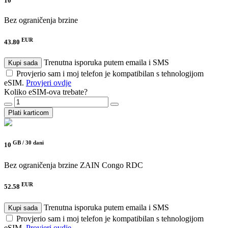
10
Bez ograničenja brzine
EUR
43.80
Trenutna isporuka putem emaila i SMS
Kupi sada
Provjerio sam i moj telefon je kompatibilan s tehnologijom
eSIM.
Provjeri ovdje
Koliko eSIM-ova trebate?
Plati karticom
GB /
30 dani
10
Bez ograničenja brzine
ZAIN Congo RDC
EUR
52.58
Trenutna isporuka putem emaila i SMS
Kupi sada
Provjerio sam i moj telefon je kompatibilan s tehnologijom
eSIM.
Provjeri ovdje