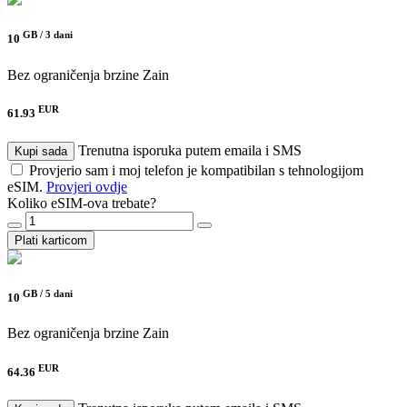
GB /
3 dani
10
Bez ograničenja brzine
Zain
EUR
61.93
Trenutna isporuka putem emaila i SMS
Kupi sada
Provjerio sam i moj telefon je kompatibilan s tehnologijom
eSIM.
Provjeri ovdje
Koliko eSIM-ova trebate?
Plati karticom
GB /
5 dani
10
Bez ograničenja brzine
Zain
EUR
64.36