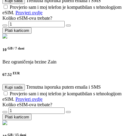
Trenutna isporuka putem emaila i SMS
Kupi sada
Provjerio sam i moj telefon je kompatibilan s tehnologijom
eSIM.
Provjeri ovdje
Koliko eSIM-ova trebate?
Plati karticom
GB /
7 dani
10
Bez ograničenja brzine
Zain
EUR
67.52
Trenutna isporuka putem emaila i SMS
Kupi sada
Provjerio sam i moj telefon je kompatibilan s tehnologijom
eSIM.
Provjeri ovdje
Koliko eSIM-ova trebate?
Plati karticom
GB /
15 dani