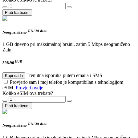
Plati karticom
GB /
20 dani
Neograničeno
1 GB dnevno pri maksimalnoj brzini, zatim 5 Mbps neograničeno
Zain
EUR
398.96
Trenutna isporuka putem emaila i SMS
Kupi sada
Provjerio sam i moj telefon je kompatibilan s tehnologijom
eSIM.
Provjeri ovdje
Koliko eSIM-ova trebate?
Plati karticom
GB /
30 dani
Neograničeno
1 GB dnevno pri maksimalnoj brzini, zatim 5 Mbps neograničeno