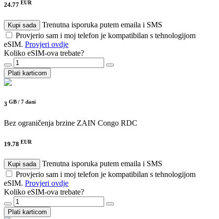
EUR
24.77
Trenutna isporuka putem emaila i SMS
Kupi sada
Provjerio sam i moj telefon je kompatibilan s tehnologijom
eSIM.
Provjeri ovdje
Koliko eSIM-ova trebate?
Plati karticom
GB /
7 dani
3
Bez ograničenja brzine
ZAIN Congo RDC
EUR
19.78
Trenutna isporuka putem emaila i SMS
Kupi sada
Provjerio sam i moj telefon je kompatibilan s tehnologijom
eSIM.
Provjeri ovdje
Koliko eSIM-ova trebate?
Plati karticom