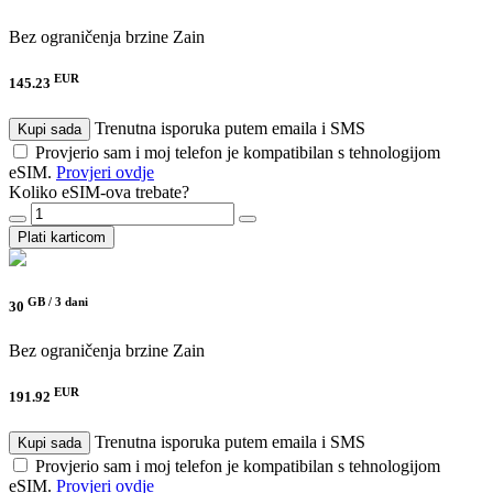
Bez ograničenja brzine
Zain
EUR
145.23
Trenutna isporuka putem emaila i SMS
Kupi sada
Provjerio sam i moj telefon je kompatibilan s tehnologijom
eSIM.
Provjeri ovdje
Koliko eSIM-ova trebate?
Plati karticom
GB /
3 dani
30
Bez ograničenja brzine
Zain
EUR
191.92
Trenutna isporuka putem emaila i SMS
Kupi sada
Provjerio sam i moj telefon je kompatibilan s tehnologijom
eSIM.
Provjeri ovdje