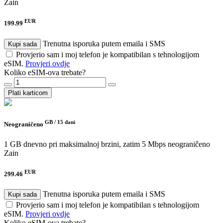
Zain
EUR
199.99
Trenutna isporuka putem emaila i SMS
Kupi sada
Provjerio sam i moj telefon je kompatibilan s tehnologijom
eSIM.
Provjeri ovdje
Koliko eSIM-ova trebate?
Plati karticom
GB /
15 dani
Neograničeno
1 GB dnevno pri maksimalnoj brzini, zatim 5 Mbps neograničeno
Zain
EUR
299.46
Trenutna isporuka putem emaila i SMS
Kupi sada
Provjerio sam i moj telefon je kompatibilan s tehnologijom
eSIM.
Provjeri ovdje
Koliko eSIM-ova trebate?