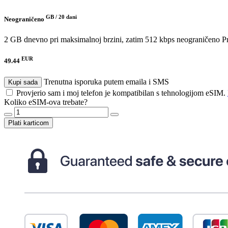
GB /
20 dani
Neograničeno
2 GB dnevno pri maksimalnoj brzini, zatim 512 kbps neograničeno
P
EUR
49.44
Trenutna isporuka putem emaila i SMS
Kupi sada
Provjerio sam i moj telefon je kompatibilan s tehnologijom eSIM.
Koliko eSIM-ova trebate?
Plati karticom