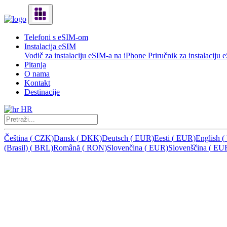
Telefoni s eSIM-om
Instalacija eSIM
Vodič za instalaciju eSIM-a na iPhone
Priručnik za instalacij
Pitanja
O nama
Kontakt
Destinacije
HR
Čeština
(
CZK)
Dansk
(
DKK)
Deutsch
(
EUR)
Eesti
(
EUR)
English
(
(Brasil)
(
BRL)
Română
(
RON)
Slovenčina
(
EUR)
Slovenščina
(
EU