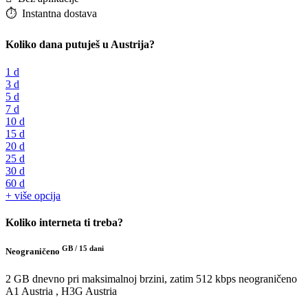
⏱️️ Instantna dostava
Koliko dana putuješ u Austrija?
1 d
3 d
5 d
7 d
10 d
15 d
20 d
25 d
30 d
60 d
+ više opcija
Koliko interneta ti treba?
GB /
15 dani
Neograničeno
2 GB dnevno pri maksimalnoj brzini, zatim 512 kbps neograničeno
A1 Austria , H3G Austria