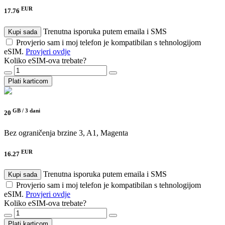
EUR
17.76
Trenutna isporuka putem emaila i SMS
Kupi sada
Provjerio sam i moj telefon je kompatibilan s tehnologijom
eSIM.
Provjeri ovdje
Koliko eSIM-ova trebate?
Plati karticom
GB /
3 dani
20
Bez ograničenja brzine
3, A1, Magenta
EUR
16.27
Trenutna isporuka putem emaila i SMS
Kupi sada
Provjerio sam i moj telefon je kompatibilan s tehnologijom
eSIM.
Provjeri ovdje
Koliko eSIM-ova trebate?
Plati karticom