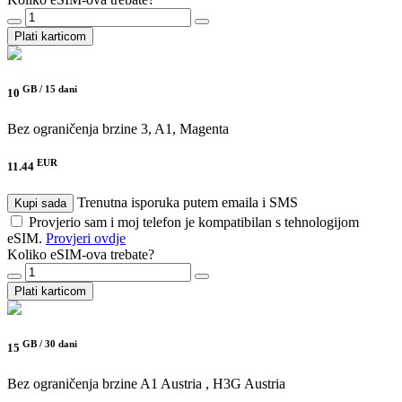
Plati karticom
GB /
15 dani
10
Bez ograničenja brzine
3, A1, Magenta
EUR
11.44
Trenutna isporuka putem emaila i SMS
Kupi sada
Provjerio sam i moj telefon je kompatibilan s tehnologijom
eSIM.
Provjeri ovdje
Koliko eSIM-ova trebate?
Plati karticom
GB /
30 dani
15
Bez ograničenja brzine
A1 Austria , H3G Austria