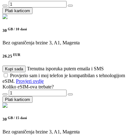
Plati karticom
GB /
10 dani
30
Bez ograničenja brzine
3, A1, Magenta
EUR
26.25
Trenutna isporuka putem emaila i SMS
Kupi sada
Provjerio sam i moj telefon je kompatibilan s tehnologijom
eSIM.
Provjeri ovdje
Koliko eSIM-ova trebate?
Plati karticom
GB /
15 dani
30
Bez ograničenja brzine
3, A1, Magenta