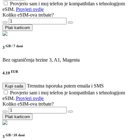
Provjerio sam i moj telefon je kompatibilan s tehnologijom
eSIM.
Provjeri ovdje
Koliko eSIM-ova trebate?
Plati karticom
GB /
7 dani
3
Bez ograničenja brzine
3, A1, Magenta
EUR
4.19
Trenutna isporuka putem emaila i SMS
Kupi sada
Provjerio sam i moj telefon je kompatibilan s tehnologijom
eSIM.
Provjeri ovdje
Koliko eSIM-ova trebate?
Plati karticom
GB /
10 dani
3