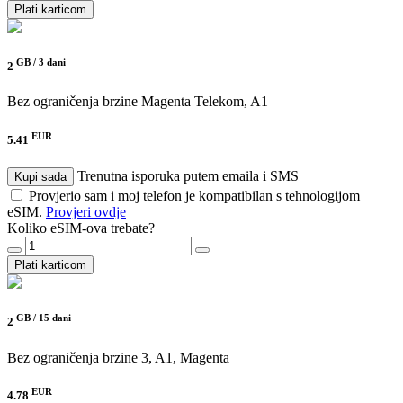
Plati karticom
GB /
3 dani
2
Bez ograničenja brzine
Magenta Telekom, A1
EUR
5.41
Trenutna isporuka putem emaila i SMS
Kupi sada
Provjerio sam i moj telefon je kompatibilan s tehnologijom
eSIM.
Provjeri ovdje
Koliko eSIM-ova trebate?
Plati karticom
GB /
15 dani
2
Bez ograničenja brzine
3, A1, Magenta
EUR
4.78