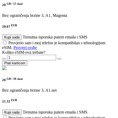
GB /
15 dani
20
Bez ograničenja brzine
3, A1, Magenta
EUR
20.67
Trenutna isporuka putem emaila i SMS
Kupi sada
Provjerio sam i moj telefon je kompatibilan s tehnologijom
eSIM.
Provjeri ovdje
Koliko eSIM-ova trebate?
Plati karticom
GB /
30 dani
20
Bez ograničenja brzine
3, A1.net
EUR
21.32
Trenutna isporuka putem emaila i SMS
Kupi sada
Provjerio sam i moj telefon je kompatibilan s tehnologijom