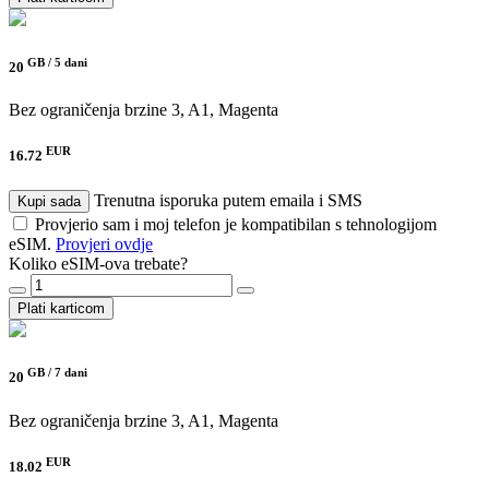
GB /
5 dani
20
Bez ograničenja brzine
3, A1, Magenta
EUR
16.72
Trenutna isporuka putem emaila i SMS
Kupi sada
Provjerio sam i moj telefon je kompatibilan s tehnologijom
eSIM.
Provjeri ovdje
Koliko eSIM-ova trebate?
Plati karticom
GB /
7 dani
20
Bez ograničenja brzine
3, A1, Magenta
EUR
18.02