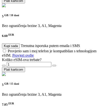
Plati karticom
GB /
10 dani
5
Bez ograničenja brzine
3, A1, Magenta
EUR
6.60
Trenutna isporuka putem emaila i SMS
Kupi sada
Provjerio sam i moj telefon je kompatibilan s tehnologijom
eSIM.
Provjeri ovdje
Koliko eSIM-ova trebate?
Plati karticom
GB /
15 dani
5
Bez ograničenja brzine
3, A1, Magenta
EUR
7.05