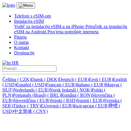
Telefoni s eSIM-om
Instalacija eSIM
Vodič za instalaciju eSIM-a na iPhone
Priručnik za instalaciju
eSIM na Android
Procjena potrošnje interneta
Pitanja
O nama
Kontakt
Destinacije
HR
Čeština
(
CZK)
Dansk
(
DKK)
Deutsch
(
EUR)
Eesti
(
EUR)
English
(
USD)
Español
(
USD)
Français
(
EUR)
Italiano
(
EUR)
Magyar
(
HUF)
Nederlands
(
EUR)
Norsk bokmål
(
NOK)
Polski
(
PLN)
Português (Brasil)
(
BRL)
Română
(
RON)
Slovenčina
(
EUR)
Slovenščina
(
EUR)
Srpski
(
RSD)
Suomi
(
EUR)
Svenska
(
SEK)
Türkçe
(
TRY)
Ελληνικά
(
EUR)
Български
(
EUR)
हिन्दी
(
USD)
中文简体
(
CNY)