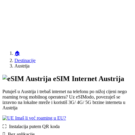
🏠
Destinacije
Austrija
eSIM Internet Austrija
Putuješ u Austrija i trebaš internet na telefonu po nižoj cijeni nego
roaming tvog mobilnog operatera? Uz eSIModo, povezuješ se
izravno na lokalne mreže i koristiš 3G/ 4G/ 5G brzine interneta u
Austrija
Imaš li već roaming u EU?
⛶️️ Instalacija putem QR koda
️ Bez aplikacije