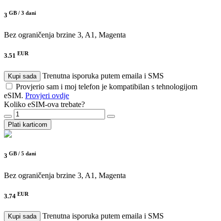
GB /
3 dani
3
Bez ograničenja brzine
3, A1, Magenta
EUR
3.51
Trenutna isporuka putem emaila i SMS
Kupi sada
Provjerio sam i moj telefon je kompatibilan s tehnologijom
eSIM.
Provjeri ovdje
Koliko eSIM-ova trebate?
Plati karticom
GB /
5 dani
3
Bez ograničenja brzine
3, A1, Magenta
EUR
3.74
Trenutna isporuka putem emaila i SMS
Kupi sada