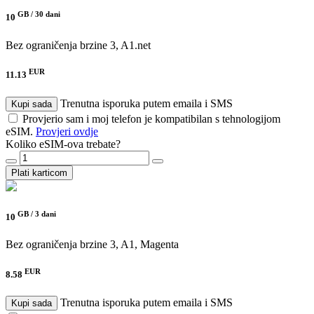
GB /
30 dani
10
Bez ograničenja brzine
3, A1.net
EUR
11.13
Trenutna isporuka putem emaila i SMS
Kupi sada
Provjerio sam i moj telefon je kompatibilan s tehnologijom
eSIM.
Provjeri ovdje
Koliko eSIM-ova trebate?
Plati karticom
GB /
3 dani
10
Bez ograničenja brzine
3, A1, Magenta
EUR
8.58
Trenutna isporuka putem emaila i SMS
Kupi sada