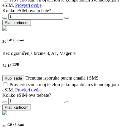
eSIM.
Provjeri ovdje
Koliko eSIM-ova trebate?
Plati karticom
GB /
3 dani
30
Bez ograničenja brzine
3, A1, Magenta
EUR
24.18
Trenutna isporuka putem emaila i SMS
Kupi sada
Provjerio sam i moj telefon je kompatibilan s tehnologijom
eSIM.
Provjeri ovdje
Koliko eSIM-ova trebate?
Plati karticom
GB /
5 dani
30