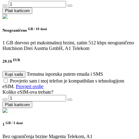
Plati karticom
GB /
10 dani
Neograničeno
1 GB dnevno pri maksimalnoj brzini, zatim 512 kbps neograničeno
Hutchison Drei Austria GmbH, A1 Telekom
EUR
29.16
Trenutna isporuka putem emaila i SMS
Kupi sada
Provjerio sam i moj telefon je kompatibilan s tehnologijom
eSIM.
Provjeri ovdje
Koliko eSIM-ova trebate?
Plati karticom
GB /
3 dani
1
Bez ograničenja brzine
Magenta Telekom, A1