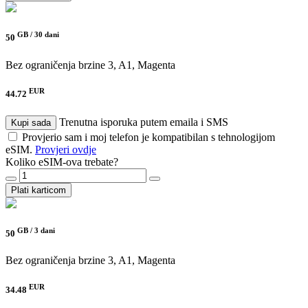
GB /
30 dani
50
Bez ograničenja brzine
3, A1, Magenta
EUR
44.72
Trenutna isporuka putem emaila i SMS
Kupi sada
Provjerio sam i moj telefon je kompatibilan s tehnologijom
eSIM.
Provjeri ovdje
Koliko eSIM-ova trebate?
Plati karticom
GB /
3 dani
50
Bez ograničenja brzine
3, A1, Magenta
EUR
34.48