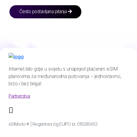
Često postavljana pitanja
Internet bilo gdje u svijetu s unaprijed plaćenim eSIM
planovima za međunarodna putovanja – jednostavno,
brzo i bez briga!
Partnerstva
eSIModo ® | Registrirani žig EUIPO br. 019290453