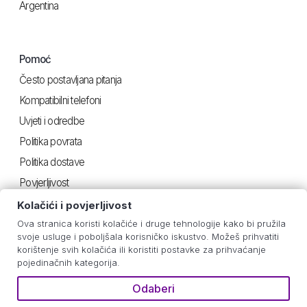
Argentina
Pomoć
Često postavljana pitanja
Kompatibilni telefoni
Uvjeti i odredbe
Politika povrata
Politika dostave
Povjerljivost
Kolačići i povjerljivost
Ova stranica koristi kolačiće i druge tehnologije kako bi pružila
Korisno
svoje usluge i poboljšala korisničko iskustvo. Možeš prihvatiti
korištenje svih kolačića ili koristiti postavke za prihvaćanje
Upute za iOS
pojedinačnih kategorija.
Android upute
Odaberi
Procjena potrošnje