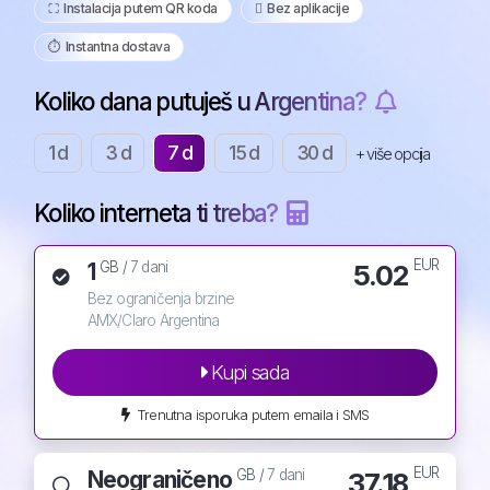
⛶️️ Instalacija putem QR koda
️ Bez aplikacije
⏱️️ Instantna dostava
Koliko dana putuješ u Argentina?
1 d
3 d
7 d
15 d
30 d
+ više opcija
Koliko interneta ti treba?
EUR
1
5.02
GB /
7 dani
Bez ograničenja brzine
AMX/Claro Argentina
Kupi sada
Trenutna isporuka putem emaila i SMS
EUR
Neograničeno
37.18
GB /
7 dani