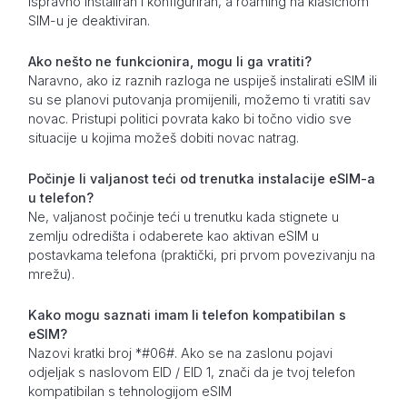
ispravno instaliran i konfiguriran, a roaming na klasičnom
SIM-u je deaktiviran.
Ako nešto ne funkcionira, mogu li ga vratiti?
Naravno, ako iz raznih razloga ne uspiješ instalirati eSIM ili
su se planovi putovanja promijenili, možemo ti vratiti sav
novac. Pristupi politici povrata kako bi točno vidio sve
situacije u kojima možeš dobiti novac natrag.
Počinje li valjanost teći od trenutka instalacije eSIM-a
u telefon?
Ne, valjanost počinje teći u trenutku kada stignete u
zemlju odredišta i odaberete kao aktivan eSIM u
postavkama telefona (praktički, pri prvom povezivanju na
mrežu).
Kako mogu saznati imam li telefon kompatibilan s
eSIM?
Nazovi kratki broj *#06#. Ako se na zaslonu pojavi
odjeljak s naslovom EID / EID 1, znači da je tvoj telefon
kompatibilan s tehnologijom eSIM