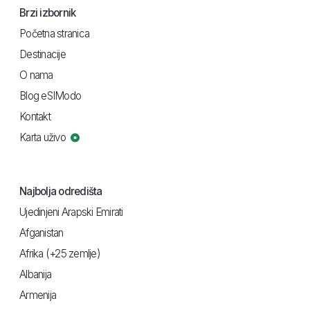
Brzi izbornik
Početna stranica
Destinacije
O nama
Blog eSIModo
Kontakt
Karta uživo
Najbolja odredišta
Ujedinjeni Arapski Emirati
Afganistan
Afrika (+25 zemlje)
Albanija
Armenija