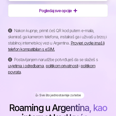
Pogledaj sve opcije
Nakon kupnje, primit ćeš QR kod putem e-maila,
skeniraš ga kamerom telefona, instaliraš ga i uživaš u brzoj i
stabilnoj internetskoj vezi u Argentina.
Provjeri ovdje imaš li
telefon kompatibilan s eSIM.
Postavljanjem narudžbe potvrđuješ da se slažeš s
uvjetima i odredbama
,
politikom privatnosti
i
politikom
povrata
.
👍️ Sve što jednostavnije za tebe
Roaming u Argentina, kao