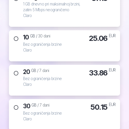
1 GB dnevno pri maksimalnoj brzini,
zatim 5 Mbps neograničeno
Claro
EUR
10
25.06
GB /
30 dani
Bez ograničenja brzine
Claro
EUR
20
33.86
GB /
7 dani
Bez ograničenja brzine
Claro
EUR
30
50.15
GB /
7 dani
Bez ograničenja brzine
Claro