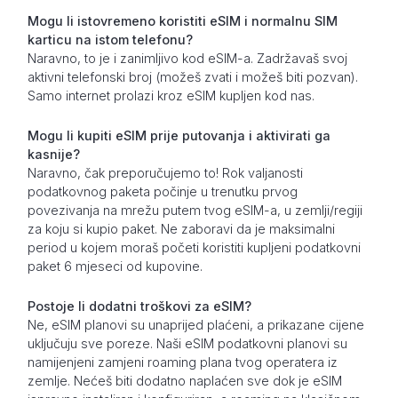
Mogu li istovremeno koristiti eSIM i normalnu SIM
karticu na istom telefonu?
Naravno, to je i zanimljivo kod eSIM-a. Zadržavaš svoj
aktivni telefonski broj (možeš zvati i možeš biti pozvan).
Samo internet prolazi kroz eSIM kupljen kod nas.
Mogu li kupiti eSIM prije putovanja i aktivirati ga
kasnije?
Naravno, čak preporučujemo to! Rok valjanosti
podatkovnog paketa počinje u trenutku prvog
povezivanja na mrežu putem tvog eSIM-a, u zemlji/regiji
za koju si kupio paket. Ne zaboravi da je maksimalni
period u kojem moraš početi koristiti kupljeni podatkovni
paket 6 mjeseci od kupovine.
Postoje li dodatni troškovi za eSIM?
Ne, eSIM planovi su unaprijed plaćeni, a prikazane cijene
uključuju sve poreze. Naši eSIM podatkovni planovi su
namijenjeni zamjeni roaming plana tvog operatera iz
zemlje. Nećeš biti dodatno naplaćen sve dok je eSIM