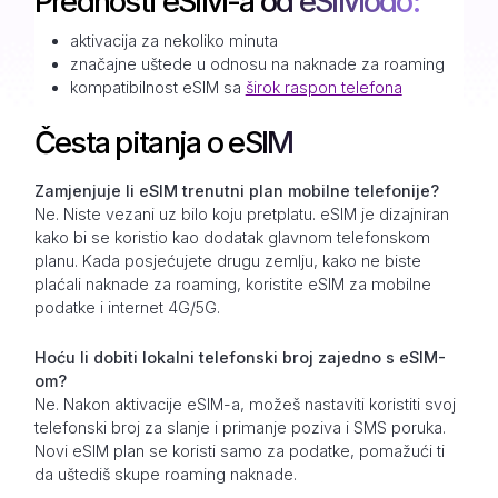
Prednosti eSIM-a od eSIModo:
aktivacija za nekoliko minuta
značajne uštede u odnosu na naknade za roaming
kompatibilnost eSIM sa
širok raspon telefona
Česta pitanja o eSIM
Zamjenjuje li eSIM trenutni plan mobilne telefonije?
Ne. Niste vezani uz bilo koju pretplatu. eSIM je dizajniran
kako bi se koristio kao dodatak glavnom telefonskom
planu. Kada posjećujete drugu zemlju, kako ne biste
plaćali naknade za roaming, koristite eSIM za mobilne
podatke i internet 4G/5G.
Hoću li dobiti lokalni telefonski broj zajedno s eSIM-
om?
Ne. Nakon aktivacije eSIM-a, možeš nastaviti koristiti svoj
telefonski broj za slanje i primanje poziva i SMS poruka.
Novi eSIM plan se koristi samo za podatke, pomažući ti
da uštediš skupe roaming naknade.