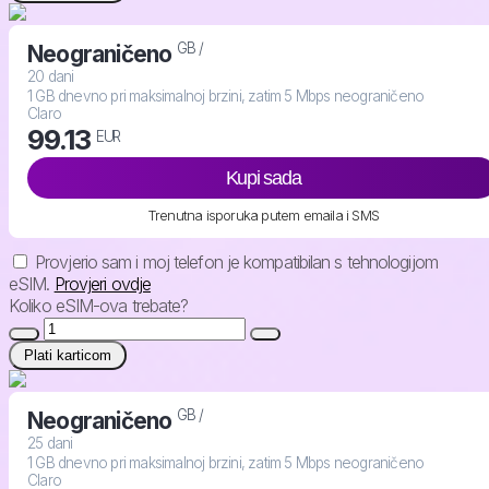
GB /
Neograničeno
20 dani
1 GB dnevno pri maksimalnoj brzini, zatim 5 Mbps neograničeno
Claro
99.13
EUR
Kupi sada
Trenutna isporuka putem emaila i SMS
Provjerio sam i moj telefon je kompatibilan s tehnologijom
eSIM.
Provjeri ovdje
Koliko eSIM-ova trebate?
Plati karticom
GB /
Neograničeno
25 dani
1 GB dnevno pri maksimalnoj brzini, zatim 5 Mbps neograničeno
Claro