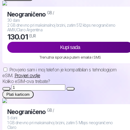
GB /
Neograničeno
30 dani
2 GB dnevno pri maksimalnoj brzini, zatim 512 kbps neograničeno
AMX/Claro Argentina
130.01
EUR
Kupi sada
Trenutna isporuka putem emaila i SMS
Provjerio sam i moj telefon je kompatibilan s tehnologijom
eSIM.
Provjeri ovdje
Koliko eSIM-ova trebate?
Plati karticom
GB /
Neograničeno
5 dani
1 GB dnevno pri maksimalnoj brzini, zatim 5 Mbps neograničeno
Claro