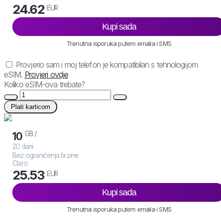
24.62
EUR
Kupi sada
Trenutna isporuka putem emaila i SMS
Provjerio sam i moj telefon je kompatibilan s tehnologijom
eSIM.
Provjeri ovdje
Koliko eSIM-ova trebate?
Plati karticom
GB /
10
20 dani
Bez ograničenja brzine
Claro
25.53
EUR
Kupi sada
Trenutna isporuka putem emaila i SMS