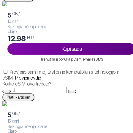
GB /
5
10 dani
Bez ograničenja brzine
Claro
12.98
EUR
Kupi sada
Trenutna isporuka putem emaila i SMS
Provjerio sam i moj telefon je kompatibilan s tehnologijom
eSIM.
Provjeri ovdje
Koliko eSIM-ova trebate?
Plati karticom
GB /
5
15 dani
Bez ograničenja brzine
Claro