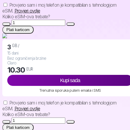
Provjerio sam i moj telefon je kompatibilan s tehnologijom
eSIM.
Provjeri ovdje
Koliko eSIM-ova trebate?
Plati karticom
GB /
3
15 dani
Bez ograničenja brzine
Claro
10.30
EUR
Kupi sada
Trenutna isporuka putem emaila i SMS
Provjerio sam i moj telefon je kompatibilan s tehnologijom
eSIM.
Provjeri ovdje
Koliko eSIM-ova trebate?
Plati karticom