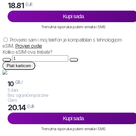
18.81
EUR
Kupi sada
Trenutna isporuka putem emaila i SMS
Provjerio sam i moj telefon je kompatibilan s tehnologijom
eSIM.
Provjeri ovdje
Koliko eSIM-ova trebate?
Plati karticom
GB /
10
5 dani
Bez ograničenja brzine
Claro
20.14
EUR
Kupi sada
Trenutna isporuka putem emaila i SMS