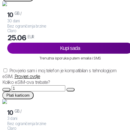
GB /
10
30 dani
Bez ograničenja brzine
Claro
25.06
EUR
Kupi sada
Trenutna isporuka putem emaila i SMS
Provjerio sam i moj telefon je kompatibilan s tehnologijom
eSIM.
Provjeri ovdje
Koliko eSIM-ova trebate?
Plati karticom
GB /
10
3 dani
Bez ograničenja brzine
Claro