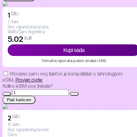
GB /
1
7 dani
Bez ograničenja brzine
AMX/Claro Argentina
5.02
EUR
Kupi sada
Trenutna isporuka putem emaila i SMS
Provjerio sam i moj telefon je kompatibilan s tehnologijom
eSIM.
Provjeri ovdje
Koliko eSIM-ova trebate?
Plati karticom
GB /
2
15 dani
Bez ograničenja brzine
Claro