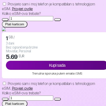
Provjerio sam i moj telefon je kompatibilan s tehnologijom
eSIM.
Provjeri ovdje
Koliko eSIM-ova trebate?
Plati karticom
GB /
1
3 dani
Bez ograničenja brzine
Movistar, Personal
5.69
EUR
Kupi sada
Trenutna isporuka putem emaila i SMS
Provjerio sam i moj telefon je kompatibilan s tehnologijom
eSIM.
Provjeri ovdje
Koliko eSIM-ova trebate?
Plati karticom