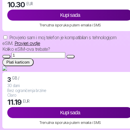
10.30
EUR
Kupi sada
Trenutna isporuka putem emaila i SMS
Provjerio sam i moj telefon je kompatibilan s tehnologijom
eSIM.
Provjeri ovdje
Koliko eSIM-ova trebate?
Plati karticom
GB /
3
30 dani
Bez ograničenja brzine
Claro
11.19
EUR
Kupi sada
Trenutna isporuka putem emaila i SMS