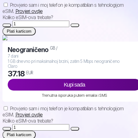
Provjerio sam i moj telefon je kompatibilan s tehnologijom
eSIM.
Provjeri ovdje
Koliko eSIM-ova trebate?
Plati karticom
GB /
Neograničeno
7 dani
1 GB dnevno pri maksimalnoj brzini, zatim 5 Mbps neograničeno
Claro
37.18
EUR
Kupi sada
Trenutna isporuka putem emaila i SMS
Provjerio sam i moj telefon je kompatibilan s tehnologijom
eSIM.
Provjeri ovdje
Koliko eSIM-ova trebate?
Plati karticom