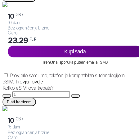
GB /
10
10 dani
Bez ograničenja brzine
Claro
23.29
EUR
Kupi sada
Trenutna isporuka putem emaila i SMS
Provjerio sam i moj telefon je kompatibilan s tehnologijom
eSIM.
Provjeri ovdje
Koliko eSIM-ova trebate?
Plati karticom
GB /
10
15 dani
Bez ograničenja brzine
Claro