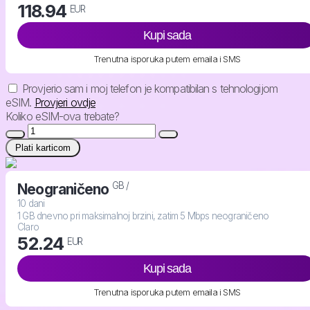
118.94
EUR
Kupi sada
Trenutna isporuka putem emaila i SMS
Provjerio sam i moj telefon je kompatibilan s tehnologijom
eSIM.
Provjeri ovdje
Koliko eSIM-ova trebate?
Plati karticom
GB /
Neograničeno
10 dani
1 GB dnevno pri maksimalnoj brzini, zatim 5 Mbps neograničeno
Claro
52.24
EUR
Kupi sada
Trenutna isporuka putem emaila i SMS