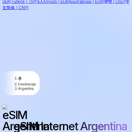
SEK)
Türkçe
(
TRY)
Ελληνικά
(
EUR)
Български
(
EUR)
हिन्दी
(
USD)
中
文简体
(
CNY)
🏠
Destinacije
Argentina
eSIM Internet Argentina