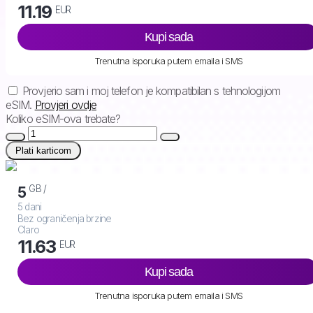
11.19
EUR
Kupi sada
Trenutna isporuka putem emaila i SMS
Provjerio sam i moj telefon je kompatibilan s tehnologijom
eSIM.
Provjeri ovdje
Koliko eSIM-ova trebate?
Plati karticom
GB /
5
5 dani
Bez ograničenja brzine
Claro
11.63
EUR
Kupi sada
Trenutna isporuka putem emaila i SMS