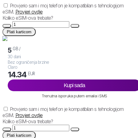
Provjerio sam i moj telefon je kompatibilan s tehnologijom
eSIM.
Provjeri ovdje
Koliko eSIM-ova trebate?
Plati karticom
GB /
5
30 dani
Bez ograničenja brzine
Claro
14.34
EUR
Kupi sada
Trenutna isporuka putem emaila i SMS
Provjerio sam i moj telefon je kompatibilan s tehnologijom
eSIM.
Provjeri ovdje
Koliko eSIM-ova trebate?
Plati karticom