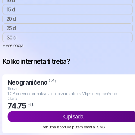
10 d
15 d
20 d
25 d
30 d
+ više opcija
Koliko interneta ti treba?
GB /
Neograničeno
15 dani
1 GB dnevno pri maksimalnoj brzini, zatim 5 Mbps neograničeno
Claro
74.75
EUR
Kupi sada
Trenutna isporuka putem emaila i SMS