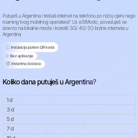
Putuješ u Argentina i trebaš internet na telefonu po nižoj cijeni nego
roaming tvog mobilnog operatera? Uz eSIModo, povezuješ se
izravno na lokalne mreže i koristiš 3G/ 4G/ 5G brzine interneta u
Argentina
⛶️️ Instalacija putem QR koda
️ Bez aplikacije
⏱️️ Instantna dostava
Koliko dana putuješ u Argentina?
1 d
3 d
5 d
7 d