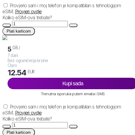
Provjerio sam i moj telefon je kompatibilan s tehnologijom
eSIM.
Provjeri ovdje
Koliko eSIM-ova trebate?
Plati karticom
GB /
5
7 dani
Bez ograničenja brzine
Claro
12.54
EUR
Kupi sada
Trenutna isporuka putem emaila i SMS
Provjerio sam i moj telefon je kompatibilan s tehnologijom
eSIM.
Provjeri ovdje
Koliko eSIM-ova trebate?
Plati karticom