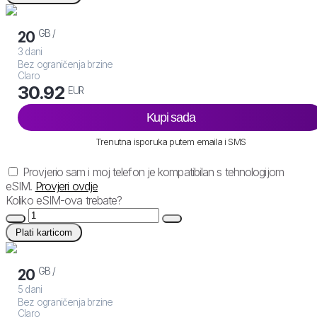
GB /
20
3 dani
Bez ograničenja brzine
Claro
30.92
EUR
Kupi sada
Trenutna isporuka putem emaila i SMS
Provjerio sam i moj telefon je kompatibilan s tehnologijom
eSIM.
Provjeri ovdje
Koliko eSIM-ova trebate?
Plati karticom
GB /
20
5 dani
Bez ograničenja brzine
Claro