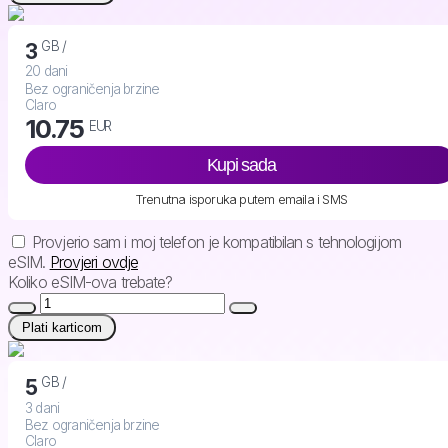
GB /
3
20 dani
Bez ograničenja brzine
Claro
10.75
EUR
Kupi sada
Trenutna isporuka putem emaila i SMS
Provjerio sam i moj telefon je kompatibilan s tehnologijom
eSIM.
Provjeri ovdje
Koliko eSIM-ova trebate?
Plati karticom
GB /
5
3 dani
Bez ograničenja brzine
Claro