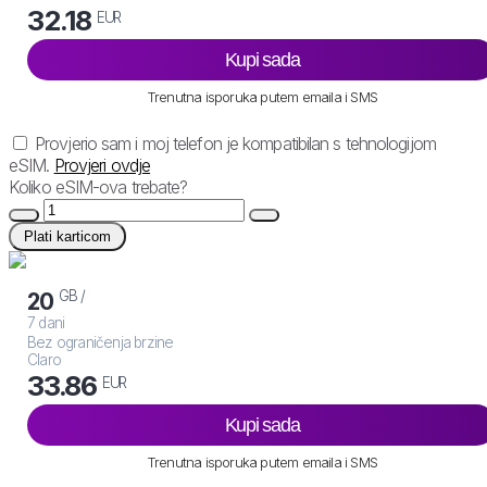
32.18
EUR
Kupi sada
Trenutna isporuka putem emaila i SMS
Provjerio sam i moj telefon je kompatibilan s tehnologijom
eSIM.
Provjeri ovdje
Koliko eSIM-ova trebate?
Plati karticom
GB /
20
7 dani
Bez ograničenja brzine
Claro
33.86
EUR
Kupi sada
Trenutna isporuka putem emaila i SMS