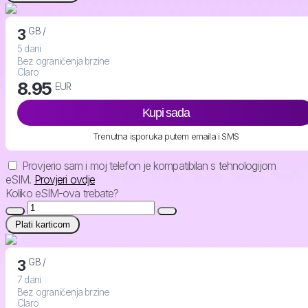
GB /
3
5 dani
Bez ograničenja brzine
Claro
8.95
EUR
Kupi sada
Trenutna isporuka putem emaila i SMS
Provjerio sam i moj telefon je kompatibilan s tehnologijom
eSIM.
Provjeri ovdje
Koliko eSIM-ova trebate?
Plati karticom
GB /
3
7 dani
Bez ograničenja brzine
Claro