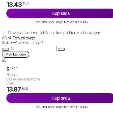
13.43
EUR
Kupi sada
Trenutna isporuka putem emaila i SMS
Provjerio sam i moj telefon je kompatibilan s tehnologijom
eSIM.
Provjeri ovdje
Koliko eSIM-ova trebate?
Plati karticom
GB /
5
20 dani
Bez ograničenja brzine
Claro
13.87
EUR
Kupi sada
Trenutna isporuka putem emaila i SMS