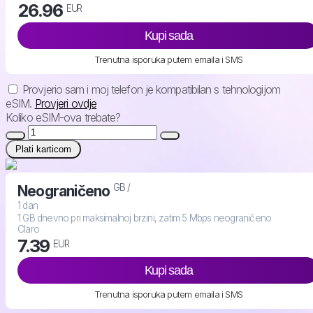
26.96
EUR
Kupi sada
Trenutna isporuka putem emaila i SMS
Provjerio sam i moj telefon je kompatibilan s tehnologijom
eSIM.
Provjeri ovdje
Koliko eSIM-ova trebate?
Plati karticom
GB /
Neograničeno
1 dan
1 GB dnevno pri maksimalnoj brzini, zatim 5 Mbps neograničeno
Claro
7.39
EUR
Kupi sada
Trenutna isporuka putem emaila i SMS