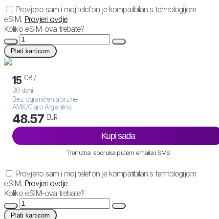
Provjerio sam i moj telefon je kompatibilan s tehnologijom
eSIM.
Provjeri ovdje
Koliko eSIM-ova trebate?
Plati karticom
GB /
15
30 dani
Bez ograničenja brzine
AMX/Claro Argentina
48.57
EUR
Kupi sada
Trenutna isporuka putem emaila i SMS
Provjerio sam i moj telefon je kompatibilan s tehnologijom
eSIM.
Provjeri ovdje
Koliko eSIM-ova trebate?
Plati karticom