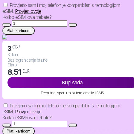
Provjerio sam i moj telefon je kompatibilan s tehnologijom
eSIM.
Provjeri ovdje
Koliko eSIM-ova trebate?
Plati karticom
GB /
3
3 dani
Bez ograničenja brzine
Claro
8.51
EUR
Kupi sada
Trenutna isporuka putem emaila i SMS
Provjerio sam i moj telefon je kompatibilan s tehnologijom
eSIM.
Provjeri ovdje
Koliko eSIM-ova trebate?
Plati karticom