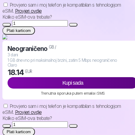
Provjerio sam i moj telefon je kompatibilan s tehnologijom
eSIM.
Provjeri ovdje
Koliko eSIM-ova trebate?
Plati karticom
GB /
Neograničeno
3 dani
1 GB dnevno pri maksimalnoj brzini, zatim 5 Mbps neograničeno
Claro
18.14
EUR
Kupi sada
Trenutna isporuka putem emaila i SMS
Provjerio sam i moj telefon je kompatibilan s tehnologijom
eSIM.
Provjeri ovdje
Koliko eSIM-ova trebate?
Plati karticom