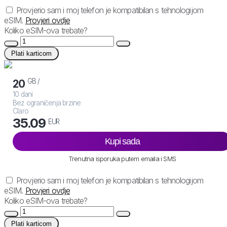
Provjerio sam i moj telefon je kompatibilan s tehnologijom
eSIM.
Provjeri ovdje
Koliko eSIM-ova trebate?
Plati karticom
GB /
20
10 dani
Bez ograničenja brzine
Claro
35.09
EUR
Kupi sada
Trenutna isporuka putem emaila i SMS
Provjerio sam i moj telefon je kompatibilan s tehnologijom
eSIM.
Provjeri ovdje
Koliko eSIM-ova trebate?
Plati karticom