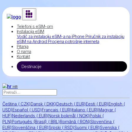
Telefoni s eSIM-om
Instalacija eSIM
Vodič za instalaciju eSIM-a na iPhone
Priručnik za instalaciju
eSIM na Android
Procjena potrošnje interneta
Pitanja
O nama
Kontakt
Destinacije
HR
Čeština
(
CZK)
Dansk
(
DKK)
Deutsch
(
EUR)
Eesti
(
EUR)
English
(
USD)
Español
(
USD)
Français
(
EUR)
Italiano
(
EUR)
Magyar
(
HUF)
Nederlands
(
EUR)
Norsk bokmål
(
NOK)
Polski
(
PLN)
Português (Brasil)
(
BRL)
Română
(
RON)
Slovenčina
(
EUR)
Slovenščina
(
EUR)
Srpski
(
RSD)
Suomi
(
EUR)
Svenska
(