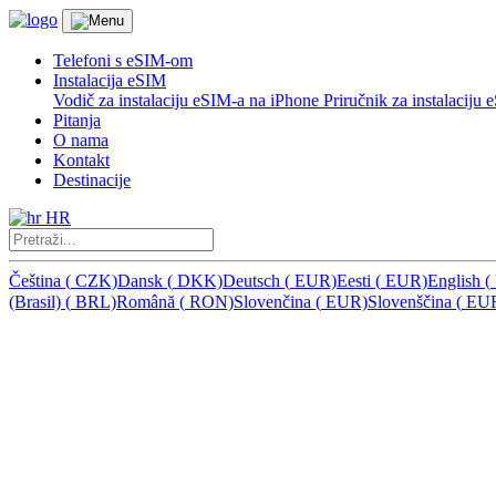
Telefoni s eSIM-om
Instalacija eSIM
Vodič za instalaciju eSIM-a na iPhone
Priručnik za instalacij
Pitanja
O nama
Kontakt
Destinacije
HR
Čeština
(
CZK)
Dansk
(
DKK)
Deutsch
(
EUR)
Eesti
(
EUR)
English
(
(Brasil)
(
BRL)
Română
(
RON)
Slovenčina
(
EUR)
Slovenščina
(
EU