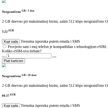
GB /
1 dan
Neograničeno
2 GB dnevno pri maksimalnoj brzini, zatim 512 kbps neograničeno
O
EUR
3.22
Trenutna isporuka putem emaila i SMS
Kupi sada
Provjerio sam i moj telefon je kompatibilan s tehnologijom eSIM.
Koliko eSIM-ova trebate?
Plati karticom
GB /
20 dani
Neograničeno
2 GB dnevno pri maksimalnoj brzini, zatim 512 kbps neograničeno
O
EUR
60.37
Trenutna isporuka putem emaila i SMS
Kupi sada