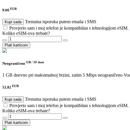
EUR
9.66
Trenutna isporuka putem emaila i SMS
Kupi sada
Provjerio sam i moj telefon je kompatibilan s tehnologijom eSIM.
Koliko eSIM-ova trebate?
Plati karticom
GB /
10 dani
Neograničeno
1 GB dnevno pri maksimalnoj brzini, zatim 5 Mbps neograničeno
Vo
EUR
52.82
Trenutna isporuka putem emaila i SMS
Kupi sada
Provjerio sam i moj telefon je kompatibilan s tehnologijom eSIM.
Koliko eSIM-ova trebate?
Plati karticom