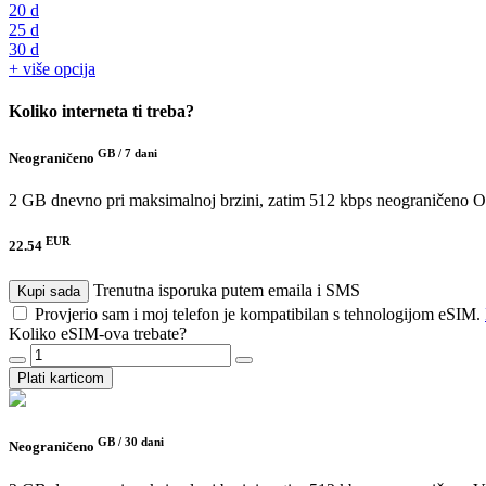
20 d
25 d
30 d
+ više opcija
Koliko interneta ti treba?
GB /
7 dani
Neograničeno
2 GB dnevno pri maksimalnoj brzini, zatim 512 kbps neograničeno
O
EUR
22.54
Trenutna isporuka putem emaila i SMS
Kupi sada
Provjerio sam i moj telefon je kompatibilan s tehnologijom eSIM.
Koliko eSIM-ova trebate?
Plati karticom
GB /
30 dani
Neograničeno