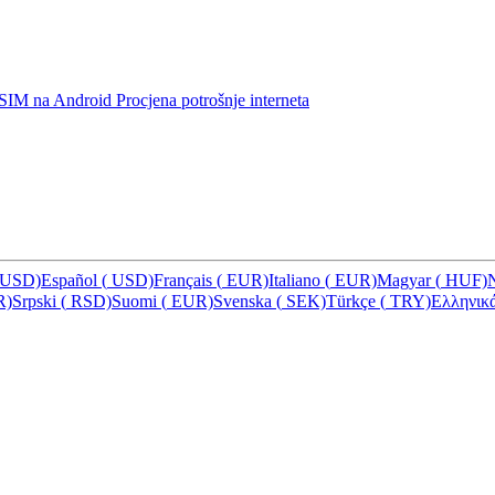
u eSIM na Android
Procjena potrošnje interneta
USD)
Español
(
USD)
Français
(
EUR)
Italiano
(
EUR)
Magyar
(
HUF)
R)
Srpski
(
RSD)
Suomi
(
EUR)
Svenska
(
SEK)
Türkçe
(
TRY)
Ελληνικ