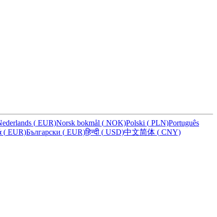
Nederlands
(
EUR)
Norsk bokmål
(
NOK)
Polski
(
PLN)
Português
ά
(
EUR)
Български
(
EUR)
हिन्दी
(
USD)
中文简体
(
CNY)