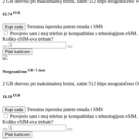
2 GB dnevno pri maksimalnoj brzini, zatim 512 kbps neograničeno
V
EUR
43.74
Trenutna isporuka putem emaila i SMS
Kupi sada
Provjerio sam i moj telefon je kompatibilan s tehnologijom eSIM.
Koliko eSIM-ova trebate?
Plati karticom
GB /
5 dani
Neograničeno
2 GB dnevno pri maksimalnoj brzini, zatim 512 kbps neograničeno
O
EUR
16.10
Trenutna isporuka putem emaila i SMS
Kupi sada
Provjerio sam i moj telefon je kompatibilan s tehnologijom eSIM.
Koliko eSIM-ova trebate?
Plati karticom