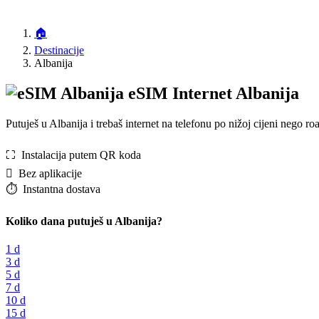
🏠
Destinacije
Albanija
eSIM Internet Albanija
Putuješ u Albanija i trebaš internet na telefonu po nižoj cijeni nego
⛶️️ Instalacija putem QR koda
️ Bez aplikacije
⏱️️ Instantna dostava
Koliko dana putuješ u Albanija?
1 d
3 d
5 d
7 d
10 d
15 d