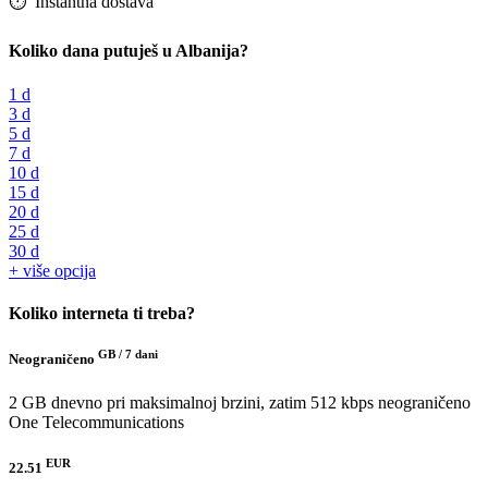
⏱️️ Instantna dostava
Koliko dana putuješ u Albanija?
1 d
3 d
5 d
7 d
10 d
15 d
20 d
25 d
30 d
+ više opcija
Koliko interneta ti treba?
GB /
7 dani
Neograničeno
2 GB dnevno pri maksimalnoj brzini, zatim 512 kbps neograničeno
One Telecommunications
EUR
22.51