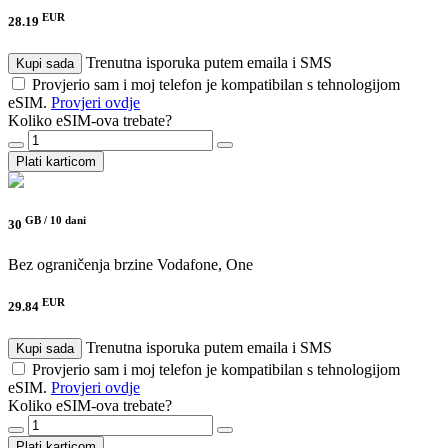
EUR
28.19
Trenutna isporuka putem emaila i SMS
Kupi sada
Provjerio sam i moj telefon je kompatibilan s tehnologijom
eSIM.
Provjeri ovdje
Koliko eSIM-ova trebate?
Plati karticom
GB /
10 dani
30
Bez ograničenja brzine
Vodafone, One
EUR
29.84
Trenutna isporuka putem emaila i SMS
Kupi sada
Provjerio sam i moj telefon je kompatibilan s tehnologijom
eSIM.
Provjeri ovdje
Koliko eSIM-ova trebate?
Plati karticom