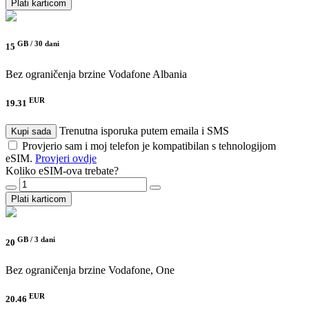
Plati karticom
GB /
30 dani
15
Bez ograničenja brzine
Vodafone Albania
EUR
19.31
Trenutna isporuka putem emaila i SMS
Kupi sada
Provjerio sam i moj telefon je kompatibilan s tehnologijom
eSIM.
Provjeri ovdje
Koliko eSIM-ova trebate?
Plati karticom
GB /
3 dani
20
Bez ograničenja brzine
Vodafone, One
EUR
20.46