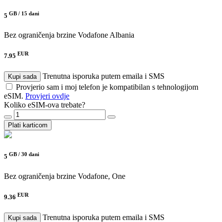
GB /
15 dani
5
Bez ograničenja brzine
Vodafone Albania
EUR
7.95
Trenutna isporuka putem emaila i SMS
Kupi sada
Provjerio sam i moj telefon je kompatibilan s tehnologijom
eSIM.
Provjeri ovdje
Koliko eSIM-ova trebate?
Plati karticom
GB /
30 dani
5
Bez ograničenja brzine
Vodafone, One
EUR
9.36
Trenutna isporuka putem emaila i SMS
Kupi sada