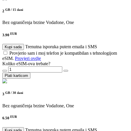
GB /
15 dani
2
Bez ograničenja brzine
Vodafone, One
EUR
3.90
Trenutna isporuka putem emaila i SMS
Kupi sada
Provjerio sam i moj telefon je kompatibilan s tehnologijom
eSIM.
Provjeri ovdje
Koliko eSIM-ova trebate?
Plati karticom
GB /
30 dani
3
Bez ograničenja brzine
Vodafone, One
EUR
6.50
Trenutna isporuka putem emaila i SMS
Kupi sada