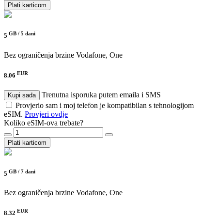
Plati karticom
GB /
5 dani
5
Bez ograničenja brzine
Vodafone, One
EUR
8.06
Trenutna isporuka putem emaila i SMS
Kupi sada
Provjerio sam i moj telefon je kompatibilan s tehnologijom
eSIM.
Provjeri ovdje
Koliko eSIM-ova trebate?
Plati karticom
GB /
7 dani
5
Bez ograničenja brzine
Vodafone, One
EUR
8.32