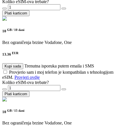
Koliko eSIM-ova trebate?
Plati karticom
GB /
10 dani
10
Bez ograničenja brzine
Vodafone, One
EUR
13.36
Trenutna isporuka putem emaila i SMS
Kupi sada
Provjerio sam i moj telefon je kompatibilan s tehnologijom
eSIM.
Provjeri ovdje
Koliko eSIM-ova trebate?
Plati karticom
GB /
15 dani
10
Bez ograničenja brzine
Vodafone, One