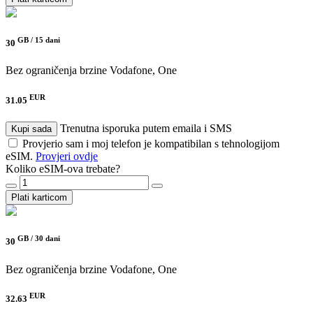
GB /
15 dani
30
Bez ograničenja brzine
Vodafone, One
EUR
31.05
Trenutna isporuka putem emaila i SMS
Kupi sada
Provjerio sam i moj telefon je kompatibilan s tehnologijom
eSIM.
Provjeri ovdje
Koliko eSIM-ova trebate?
Plati karticom
GB /
30 dani
30
Bez ograničenja brzine
Vodafone, One
EUR
32.63