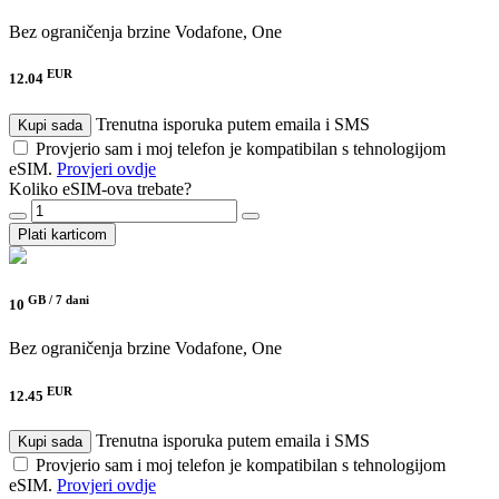
Bez ograničenja brzine
Vodafone, One
EUR
12.04
Trenutna isporuka putem emaila i SMS
Kupi sada
Provjerio sam i moj telefon je kompatibilan s tehnologijom
eSIM.
Provjeri ovdje
Koliko eSIM-ova trebate?
Plati karticom
GB /
7 dani
10
Bez ograničenja brzine
Vodafone, One
EUR
12.45
Trenutna isporuka putem emaila i SMS
Kupi sada
Provjerio sam i moj telefon je kompatibilan s tehnologijom
eSIM.
Provjeri ovdje