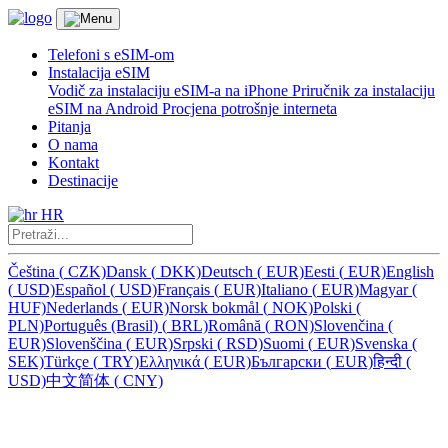
Telefoni s eSIM-om
Instalacija eSIM
Vodič za instalaciju eSIM-a na iPhone
Priručnik za instalaciju
eSIM na Android
Procjena potrošnje interneta
Pitanja
O nama
Kontakt
Destinacije
HR
Čeština
(
CZK)
Dansk
(
DKK)
Deutsch
(
EUR)
Eesti
(
EUR)
English
(
USD)
Español
(
USD)
Français
(
EUR)
Italiano
(
EUR)
Magyar
(
HUF)
Nederlands
(
EUR)
Norsk bokmål
(
NOK)
Polski
(
PLN)
Português (Brasil)
(
BRL)
Română
(
RON)
Slovenčina
(
EUR)
Slovenščina
(
EUR)
Srpski
(
RSD)
Suomi
(
EUR)
Svenska
(
SEK)
Türkçe
(
TRY)
Ελληνικά
(
EUR)
Български
(
EUR)
हिन्दी
(
USD)
中文简体
(
CNY)