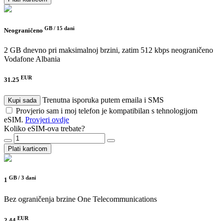
GB /
15 dani
Neograničeno
2 GB dnevno pri maksimalnoj brzini, zatim 512 kbps neograničeno
Vodafone Albania
EUR
31.25
Trenutna isporuka putem emaila i SMS
Kupi sada
Provjerio sam i moj telefon je kompatibilan s tehnologijom
eSIM.
Provjeri ovdje
Koliko eSIM-ova trebate?
Plati karticom
GB /
3 dani
1
Bez ograničenja brzine
One Telecommunications
EUR
2.44