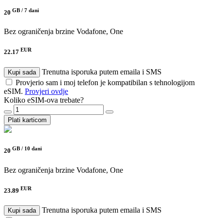
GB /
7 dani
20
Bez ograničenja brzine
Vodafone, One
EUR
22.17
Trenutna isporuka putem emaila i SMS
Kupi sada
Provjerio sam i moj telefon je kompatibilan s tehnologijom
eSIM.
Provjeri ovdje
Koliko eSIM-ova trebate?
Plati karticom
GB /
10 dani
20
Bez ograničenja brzine
Vodafone, One
EUR
23.89
Trenutna isporuka putem emaila i SMS
Kupi sada