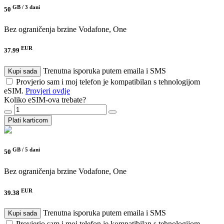
GB /
3 dani
50
Bez ograničenja brzine
Vodafone, One
EUR
37.99
Trenutna isporuka putem emaila i SMS
Kupi sada
Provjerio sam i moj telefon je kompatibilan s tehnologijom
eSIM.
Provjeri ovdje
Koliko eSIM-ova trebate?
Plati karticom
GB /
5 dani
50
Bez ograničenja brzine
Vodafone, One
EUR
39.38
Trenutna isporuka putem emaila i SMS
Kupi sada
Provjerio sam i moj telefon je kompatibilan s tehnologijom