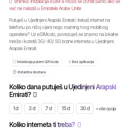
Iznimka: Instalacija eSIM-a može se izvršiti samo ako se
već ne nalaziš u Emiratele Arabe Unite
Putuješ u Ujedinjeni Arapski Emirati i trebaš internet na
telefonu po nižoj cijeni nego roaming tvog mobilnog
operatera? Uz eSIModo, povezuješ se izravno na lokalne
mreže i koristiš 3G/ 4G/ 5G brzine interneta u Ujedinjeni
Arapski Emirati
⛶️️ Instalacija putem QR koda
️ Bez aplikacije
⏱️️ Instantna dostava
Koliko dana putuješ u Ujedinjeni Arapski
Emirati?
1 d
3 d
7 d
15 d
30 d
+ više opcija
Koliko interneta ti treba?