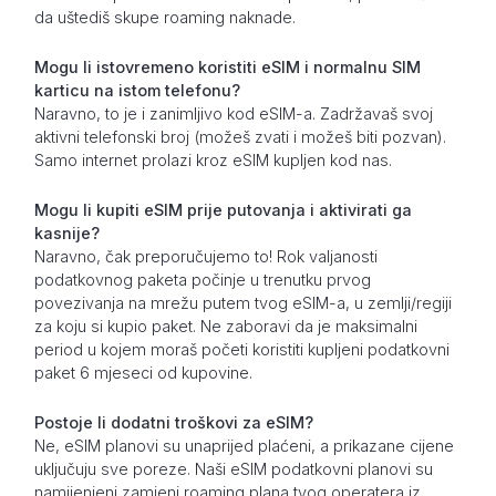
da uštediš skupe roaming naknade.
Mogu li istovremeno koristiti eSIM i normalnu SIM
karticu na istom telefonu?
Naravno, to je i zanimljivo kod eSIM-a. Zadržavaš svoj
aktivni telefonski broj (možeš zvati i možeš biti pozvan).
Samo internet prolazi kroz eSIM kupljen kod nas.
Mogu li kupiti eSIM prije putovanja i aktivirati ga
kasnije?
Naravno, čak preporučujemo to! Rok valjanosti
podatkovnog paketa počinje u trenutku prvog
povezivanja na mrežu putem tvog eSIM-a, u zemlji/regiji
za koju si kupio paket. Ne zaboravi da je maksimalni
period u kojem moraš početi koristiti kupljeni podatkovni
paket 6 mjeseci od kupovine.
Postoje li dodatni troškovi za eSIM?
Ne, eSIM planovi su unaprijed plaćeni, a prikazane cijene
uključuju sve poreze. Naši eSIM podatkovni planovi su
namijenjeni zamjeni roaming plana tvog operatera iz