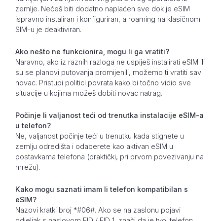
zemlje. Nećeš biti dodatno naplaćen sve dok je eSIM
ispravno instaliran i konfiguriran, a roaming na klasičnom
SIM-u je deaktiviran.
Ako nešto ne funkcionira, mogu li ga vratiti?
Naravno, ako iz raznih razloga ne uspiješ instalirati eSIM ili
su se planovi putovanja promijenili, možemo ti vratiti sav
novac. Pristupi politici povrata kako bi točno vidio sve
situacije u kojima možeš dobiti novac natrag.
Počinje li valjanost teći od trenutka instalacije eSIM-a
u telefon?
Ne, valjanost počinje teći u trenutku kada stignete u
zemlju odredišta i odaberete kao aktivan eSIM u
postavkama telefona (praktički, pri prvom povezivanju na
mrežu).
Kako mogu saznati imam li telefon kompatibilan s
eSIM?
Nazovi kratki broj *#06#. Ako se na zaslonu pojavi
odjeljak s naslovom EID / EID 1, znači da je tvoj telefon