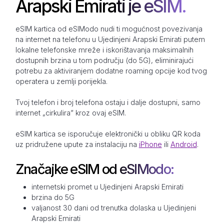
Arapski Emirati je eSIM.
eSIM kartica od eSIModo nudi ti mogućnost povezivanja
na internet na telefonu u Ujedinjeni Arapski Emirati putem
lokalne telefonske mreže i iskorištavanja maksimalnih
dostupnih brzina u tom području (do 5G), eliminirajući
potrebu za aktiviranjem dodatne roaming opcije kod tvog
operatera u zemlji porijekla.
Tvoj telefon i broj telefona ostaju i dalje dostupni, samo
internet „cirkulira” kroz ovaj eSIM.
eSIM kartica se isporučuje elektronički u obliku QR koda
uz pridružene upute za instalaciju na
iPhone
ili
Android
.
Značajke eSIM od eSIModo:
internetski promet u Ujedinjeni Arapski Emirati
brzina do 5G
valjanost 30 dani od trenutka dolaska u Ujedinjeni
Arapski Emirati