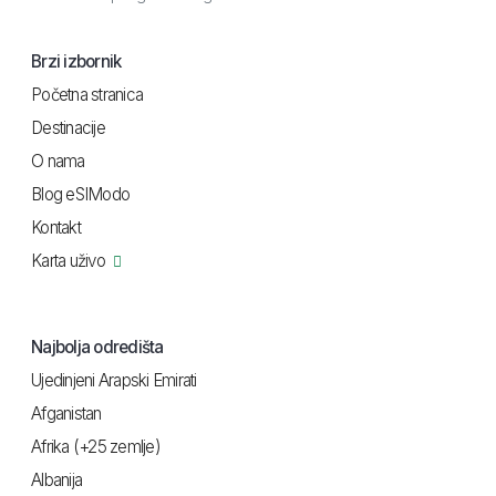
Brzi izbornik
Početna stranica
Destinacije
O nama
Blog eSIModo
Kontakt
Karta uživo
Najbolja odredišta
Ujedinjeni Arapski Emirati
Afganistan
Afrika (+25 zemlje)
Albanija