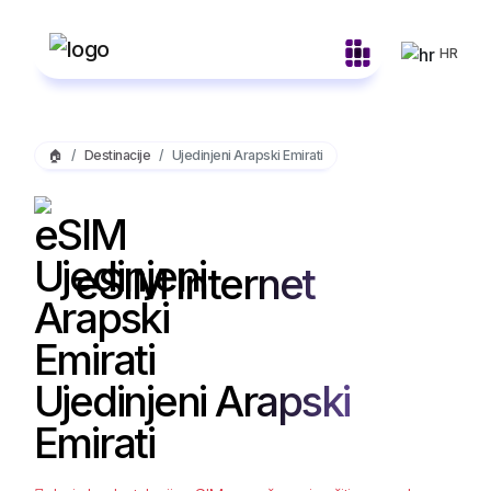
HR
🏠
Destinacije
Ujedinjeni Arapski Emirati
eSIM Internet
Ujedinjeni Arapski
Emirati