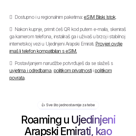
Dostupno i u regionalnim paketima:
eSIM Bliski Istok
.
Nakon kupnje, primit ćeš QR kod putem e-maila, skeniraš
ga kamerom telefona, instaliraš ga i uživaš u brzoj i stabilnoj
internetskoj vezi u Ujedinjeni Arapski Emirati.
Provjeri ovdje
imaš li telefon kompatibilan s eSIM.
Postavljanjem narudžbe potvrđuješ da se slažeš s
uvjetima i odredbama
,
politikom privatnosti
i
politikom
povrata
.
👍️ Sve što jednostavnije za tebe
Roaming u Ujedinjeni
Arapski Emirati, kao