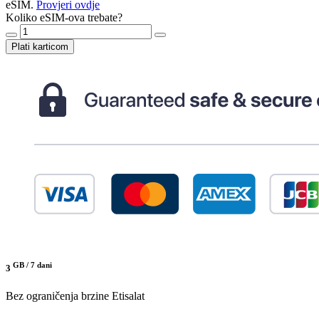
eSIM.
Provjeri ovdje
Koliko eSIM-ova trebate?
Plati karticom
GB /
7 dani
3
Bez ograničenja brzine
Etisalat