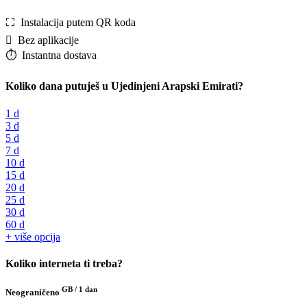
⛶️️ Instalacija putem QR koda
️ Bez aplikacije
⏱️️ Instantna dostava
Koliko dana putuješ u Ujedinjeni Arapski Emirati?
1 d
3 d
5 d
7 d
10 d
15 d
20 d
25 d
30 d
60 d
+ više opcija
Koliko interneta ti treba?
GB /
1 dan
Neograničeno