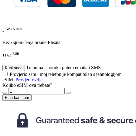
GB /
5 dani
5
Bez ograničenja brzine
Etisalat
EUR
11.63
Trenutna isporuka putem emaila i SMS
Kupi sada
Provjerio sam i moj telefon je kompatibilan s tehnologijom
eSIM.
Provjeri ovdje
Koliko eSIM-ova trebate?
Plati karticom