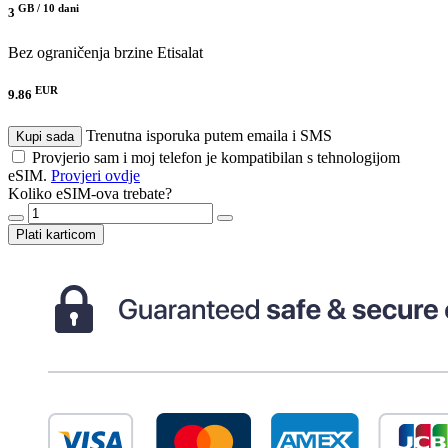
GB /
10 dani
3
Bez ograničenja brzine
Etisalat
EUR
9.86
Trenutna isporuka putem emaila i SMS
Kupi sada
Provjerio sam i moj telefon je kompatibilan s tehnologijom
eSIM.
Provjeri ovdje
Koliko eSIM-ova trebate?
Plati karticom