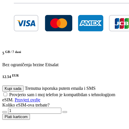
GB /
7 dani
5
Bez ograničenja brzine
Etisalat
EUR
12.54
Trenutna isporuka putem emaila i SMS
Kupi sada
Provjerio sam i moj telefon je kompatibilan s tehnologijom
eSIM.
Provjeri ovdje
Koliko eSIM-ova trebate?
Plati karticom