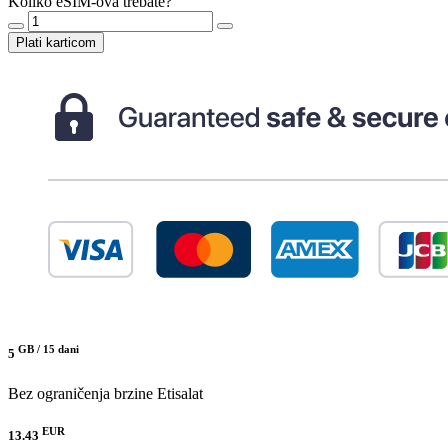
Koliko eSIM-ova trebate?
Plati karticom
GB /
15 dani
5
Bez ograničenja brzine
Etisalat
EUR
13.43