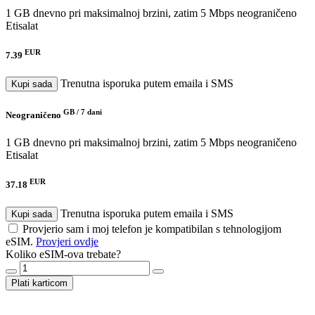
1 GB dnevno pri maksimalnoj brzini, zatim 5 Mbps neograničeno
Etisalat
EUR
7.39
Trenutna isporuka putem emaila i SMS
Kupi sada
GB /
7 dani
Neograničeno
1 GB dnevno pri maksimalnoj brzini, zatim 5 Mbps neograničeno
Etisalat
EUR
37.18
Trenutna isporuka putem emaila i SMS
Kupi sada
Provjerio sam i moj telefon je kompatibilan s tehnologijom
eSIM.
Provjeri ovdje
Koliko eSIM-ova trebate?
Plati karticom