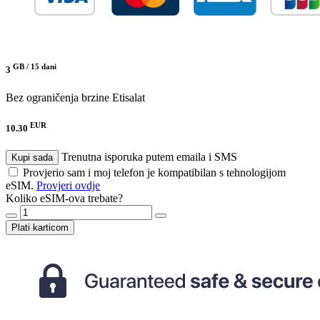
GB /
15 dani
3
Bez ograničenja brzine
Etisalat
EUR
10.30
Trenutna isporuka putem emaila i SMS
Kupi sada
Provjerio sam i moj telefon je kompatibilan s tehnologijom
eSIM.
Provjeri ovdje
Koliko eSIM-ova trebate?
Plati karticom