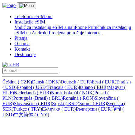
Telefoni s eSIM-om
Instalacija eSIM
Vodič za instalaciju eSIM-a na iPhone
Priručnik za instalaciju
eSIM na Android
Procjena potrošnje interneta
Pitanja
O nama
Kontakt
Destinacije
HR
Čeština
(
CZK)
Dansk
(
DKK)
Deutsch
(
EUR)
Eesti
(
EUR)
English
(
USD)
Español
(
USD)
Français
(
EUR)
Italiano
(
EUR)
Magyar
(
HUF)
Nederlands
(
EUR)
Norsk bokmål
(
NOK)
Polski
(
PLN)
Português (Brasil)
(
BRL)
Română
(
RON)
Slovenčina
(
EUR)
Slovenščina
(
EUR)
Srpski
(
RSD)
Suomi
(
EUR)
Svenska
(
SEK)
Türkçe
(
TRY)
Ελληνικά
(
EUR)
Български
(
EUR)
हिन्दी
(
USD)
中文简体
(
CNY)