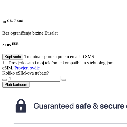
GB /
7 dani
10
Bez ograničenja brzine
Etisalat
EUR
21.05
Trenutna isporuka putem emaila i SMS
Kupi sada
Provjerio sam i moj telefon je kompatibilan s tehnologijom
eSIM.
Provjeri ovdje
Koliko eSIM-ova trebate?
Plati karticom