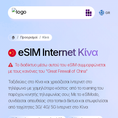
GR
🏠
Προορισμοί
Κίνα
eSIM Internet Κίνα
Το διαδίκτυο μέσω αυτού του eSIM συμμορφώνεται
με τους κανόνες του "Great Firewall of China"
Ταξιδεύεις στο Κίνα και χρειάζεσαι ίντερνετ στο
τηλέφωνο με χαμηλότερο κόστος από το roaming του
παρόχου κινητής τηλεφωνίας σου; Με το eSIModo,
συνδέεσαι απευθείας στα τοπικά δίκτυα και επωφελείσαι
από ταχύτητες 3G/ 4G/ 5G ίντερνετ στο Κίνα