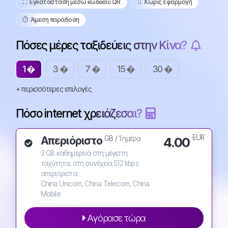
⛶️️ Εγκατάσταση μέσω κωδικού QR
️ Χωρίς εφαρμογή
⏱️️ Άμεση παράδοση
Πόσες μέρες ταξιδεύεις στην Κίνα?
1 �
3 �
7 �
15 �
30 �
+ περισσότερες επιλογές
Πόσο internet χρειάζεσαι?
EUR
Απεριόριστο
4.00
GB /
1 ημέρα
2 GB καθημερινά στη μέγιστη
ταχύτητα, στη συνέχεια 512 kbps
απεριόριστα
China Unicom, China Telecom, China
Mobile
Αγόρασε τώρα