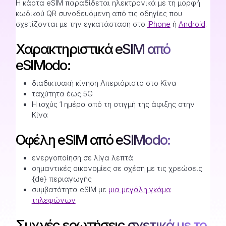
Η κάρτα eSIM παραδίδεται ηλεκτρονικά με τη μορφή
κωδικού QR συνοδευόμενη από τις οδηγίες που
σχετίζονται με την εγκατάσταση στο
iPhone
ή
Android
.
Χαρακτηριστικά eSIM από
eSIModo:
διαδικτυακή κίνηση Απεριόριστο στο Κίνα
ταχύτητα έως 5G
Η ισχύς 1 ημέρα από τη στιγμή της άφιξης στην
Κίνα
Οφέλη eSIM από eSIModo:
ενεργοποίηση σε λίγα λεπτά
σημαντικές οικονομίες σε σχέση με τις χρεώσεις
{de} περιαγωγής
συμβατότητα eSIM με
μια μεγάλη γκάμα
τηλεφώνων
Συχνές ερωτήσεις σχετικά με το