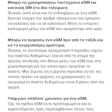
Μπορώ να χρησιμοποιήσω ταυτόχρονα eSIM και
κανονική SIM στο ίδιο τηλέφωνο;
Φυσικά, αυτό είναι και το ενδιαφέρον με ένα eSIM.
Κρατάς ενεργό τον αριθμό τηλεφώνου σου (μπορείς
να καλέσεις και να σε καλέσουν). Μόνο το ίντερνετ
κυκλοφορεί μέσω του eSIM που αγοράστηκε από εμάς.
Μπορώ να αγοράσω ένα eSIM πριν από το ταξίδι και
να το ενεργοποιήσω αργότερα;
Φυσικά, το συνιστούμε πραγματικά! Η περίοδος ισχύος
του πακέτου δεδομένων ξεκινά από τη στιγμή της
πρώτης σύνδεσης στο δίκτυο μέσω του eSIM σου, στη
χώρα/περιοχή για την οποία έχεις αγοράσει το
πακέτο. Μην ξεχνάς ότι η μέγιστη περίοδος εντός της
οποίας πρέπει να αρχίσεις να χρησιμοποιείς το
αγορασμένο πακέτο δεδομένων είναι 6 μήνες από την
αγορά.
Υπάρχουν επιπλέον χρεώσεις για ένα eSIM;
Όχι, τα σχέδια eSIM είναι προπληρωμένα και οι
εμφανιζόμενες τιμές περιλαμβάνουν όλους τους