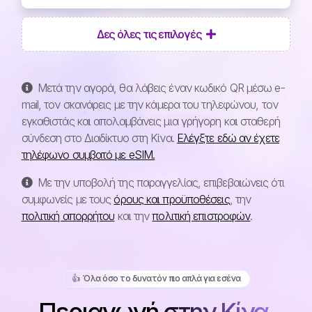
Δες όλες τις επιλογές
Μετά την αγορά, θα λάβεις έναν κωδικό QR μέσω e-
mail, τον σκανάρεις με την κάμερα του τηλεφώνου, τον
εγκαθιστάς και απολαμβάνεις μια γρήγορη και σταθερή
σύνδεση στο Διαδίκτυο στη Κίνα.
Ελέγξτε εδώ αν έχετε
τηλέφωνο συμβατό με eSIM.
Με την υποβολή της παραγγελίας, επιβεβαιώνεις ότι
συμφωνείς με τους
όρους και προϋποθέσεις
, την
πολιτική απορρήτου
και την
πολιτική επιστροφών
.
👍️ Όλα όσο το δυνατόν πιο απλά για εσένα