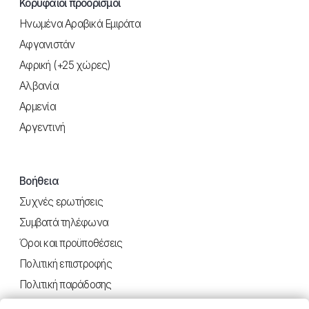
Κορυφαίοι προορισμοί
Ηνωμένα Αραβικά Εμιράτα
Αφγανιστάν
Αφρική (+25 χώρες)
Αλβανία
Αρμενία
Αργεντινή
Βοήθεια
Συχνές ερωτήσεις
Συμβατά τηλέφωνα
Όροι και προϋποθέσεις
Πολιτική επιστροφής
Πολιτική παράδοσης
Απόρρητο