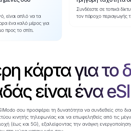
Συνδέεστε σε τοπικά δίκτ
ό, είναι απλό να τα
τον πάροχο περιαγωγής τ
γορα ένα καλό μέρος για
 προς το σπίτι.
ρη κάρτα για το δ
δάς είναι ένα eS
SIModo σου προσφέρει τη δυνατότητα να συνδεθείς στο δι
τύου κινητής τηλεφωνίας και να επωφεληθείς από τις μέγισ
ριοχή (έως και 5G), εξαλείφοντας την ανάγκη ενεργοποίησ
ου στη χώρα καταγωγής σου.