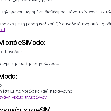
 τηλεφώνου παραμένει διαθέσιμος, μόνο το ίντερνετ «κυκ
τρονικά με τη μορφή κωδικού QR συνοδευόμενη από τις οδη
oid
.
M από eSIModo:
στο Καναδάς
στιγμή της άφιξης στην Καναδάς
IModo:
τά
σχέση με τις χρεώσεις {de} περιαγωγής
μεγάλη γκάμα τηλεφώνων
χετικά με το eSIM