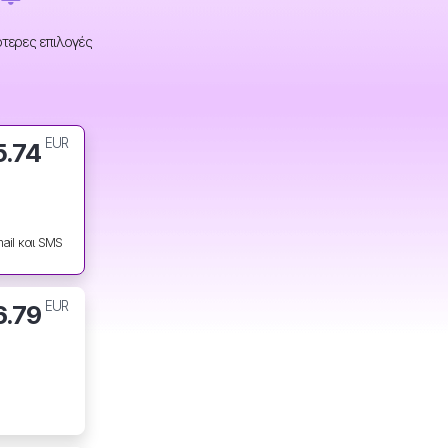
ότερες επιλογές
EUR
5.74
il και SMS
EUR
6.79