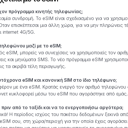
χον πρόγραμμα κινητής τηλεφωνίας;
 καμία συνδρομή. Το eSIM είναι σχεδιασμένο για να χρησιμ
ταν επισκέπτεσαι μια άλλη χώρα, για να μην πληρώνεις τ
 internet 4G/5G.
τηλεφώνου μαζί με το eSIM;
ός eSIM, μπορείς να συνεχίσεις να χρησιμοποιείς τον αρι
σεις και μηνύματα SMS. Το νέο πρόγραμμα eSIM χρησιμοποι
ς τα ακριβά τέλη περιαγωγής.
όχρονα eSIM και κανονική SIM στο ίδιο τηλέφωνο;
ιαφέρον με ένα eSIM. Κρατάς ενεργό τον αριθμό τηλεφώνου 
ερνετ κυκλοφορεί μέσω του eSIM που αγοράστηκε από εμάς.
ριν από το ταξίδι και να το ενεργοποιήσω αργότερα;
ικά! Η περίοδος ισχύος του πακέτου δεδομένων ξεκινά από
eSIM σου, στη χώρα/περιοχή για την οποία έχεις αγοράσει
οίας πρέπει να αρχίσεις να χρησιμοποιείς το αγορασμένο π