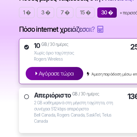
1 �
3 �
7 �
15 �
30 �
+ περισσ
Πόσο internet χρειάζεσαι?
10
2
GB /
30 ημέρες
Χωρίς όριο ταχύτητας
Rogers Wireless
Αγόρασε τώρα
Άμεση παράδοση μέσω ema
Απεριόριστο
13
GB /
30 ημέρες
2 GB καθημερινά στη μέγιστη ταχύτητα, στη
συνέχεια 512 kbps απεριόριστα
Bell Canada, Rogers Canada, SaskTel, Telus
Canada