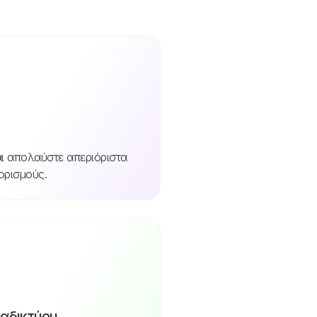
αι απολαύστε απεριόριστα
ορισμούς.
ιαδικτύου