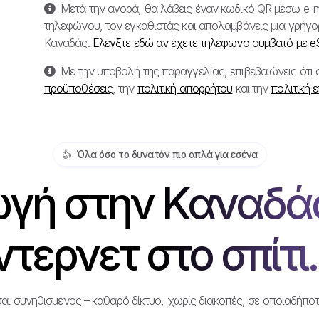
Μετά την αγορά, θα λάβεις έναν κωδικό QR μέσω e-ma
τηλεφώνου, τον εγκαθιστάς και απολαμβάνεις μια γρήγορ
Καναδάς.
Ελέγξτε εδώ αν έχετε τηλέφωνο συμβατό με e
Με την υποβολή της παραγγελίας, επιβεβαιώνεις ότι
προϋποθέσεις
, την
πολιτική απορρήτου
και την
πολιτική 
👍️ Όλα όσο το δυνατόν πιο απλά για εσένα
γή στην Καναδάς
ντερνετ στο σπίτι.
αι συνηθισμένος – καθαρό δίκτυο, χωρίς διακοπές, σε οποιαδήποτ