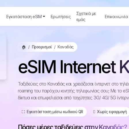
ε
Σχετικά με
Εγκατάσταση eSIM
Ερωτήσεις
Επικοινωνία
εμάς
🏠
Προορισμοί
Καναδάς
eSIM Internet
Ταξιδεύεις στο Καναδάς και χρειάζεσαι ίντερνετ στο τη
roaming του παρόχου κινητής τηλεφωνίας σου; Με το eS
δίκτυα και επωφελείσαι από ταχύτητες 3G/ 4G/ 5G ίντερ
⛶️️ Εγκατάσταση μέσω κωδικού QR
️ Χωρίς εφαρμογή
Πόσες μέρες ταξιδεύεις στην Καναδάς?