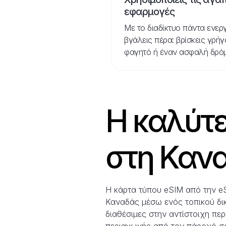
εφαρμογές
Με το διαδίκτυο πάντα ενεργ
βγάλεις πέρα: βρίσκεις γρή
φαγητό ή έναν ασφαλή δρόμο
Η καλύτε
στη Κανα
Η κάρτα τύπου eSIM από την e
Καναδάς μέσω ενός τοπικού δικ
διαθέσιμες στην αντίστοιχη πε
περιαγωγής από τον πάροχό σ