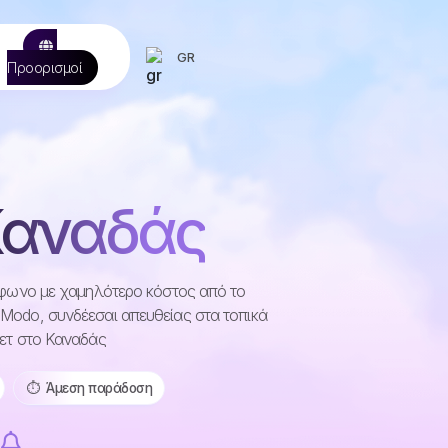
GR
Προορισμοί
 Καναδάς
λέφωνο με χαμηλότερο κόστος από το
IModo, συνδέεσαι απευθείας στα τοπικά
νετ στο Καναδάς
⏱️️ Άμεση παράδοση