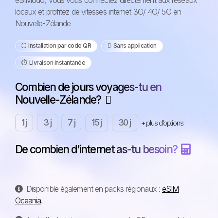
eSIModo, vous vous connectez directement aux réseaux
locaux et profitez de vitesses internet 3G/ 4G/ 5G en
Nouvelle-Zélande
⛶️️ Installation par code QR
️ Sans application
⏱️️ Livraison instantanée
Combien de jours voyages-tu en
Nouvelle-Zélande?
1 j
3 j
7 j
15 j
30 j
+ plus d’options
De combien d’internet as-tu besoin?
Disponible également en packs régionaux :
eSIM
Oceania
.