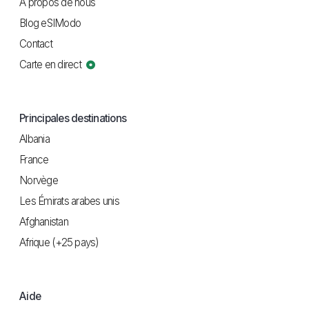
À propos de nous
Blog eSIModo
Contact
Carte en direct
Principales destinations
Albania
France
Norvège
Les Émirats arabes unis
Afghanistan
Afrique (+25 pays)
Aide