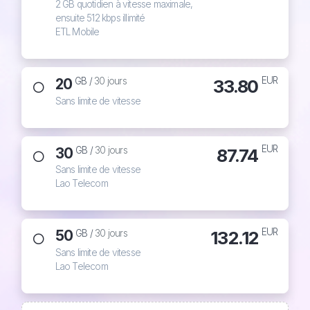
2 GB quotidien à vitesse maximale,
ensuite 512 kbps illimité
ETL Mobile
EUR
20
33.80
GB /
30 jours
Sans limite de vitesse
EUR
30
87.74
GB /
30 jours
Sans limite de vitesse
Lao Telecom
EUR
50
132.12
GB /
30 jours
Sans limite de vitesse
Lao Telecom