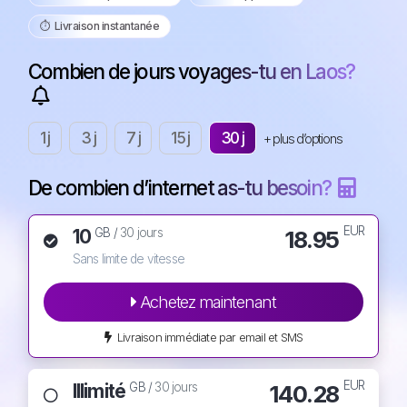
⏱️️ Livraison instantanée
Combien de jours voyages-tu en Laos?
1 j
3 j
7 j
15 j
30 j
+ plus d’options
De combien d’internet as-tu besoin?
EUR
10
18.95
GB /
30 jours
Sans limite de vitesse
Achetez maintenant
Livraison immédiate par email et SMS
EUR
Illimité
140.28
GB /
30 jours