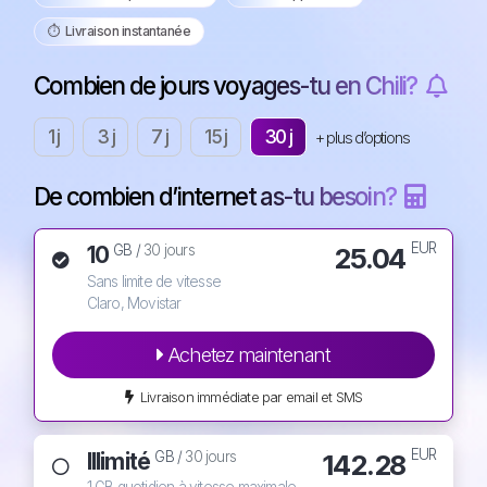
⏱️️ Livraison instantanée
Combien de jours voyages-tu en Chili?
1 j
3 j
7 j
15 j
30 j
+ plus d’options
De combien d’internet as-tu besoin?
EUR
10
25.04
GB /
30 jours
Sans limite de vitesse
Claro, Movistar
Achetez maintenant
Livraison immédiate par email et SMS
EUR
Illimité
142.28
GB /
30 jours