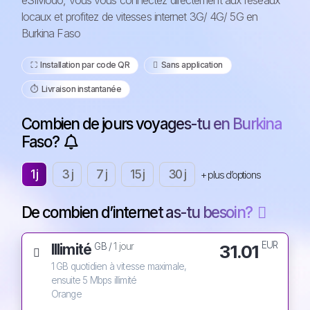
eSIModo, vous vous connectez directement aux réseaux
locaux et profitez de vitesses internet 3G/ 4G/ 5G en
Burkina Faso
⛶️️ Installation par code QR
️ Sans application
⏱️️ Livraison instantanée
Combien de jours voyages-tu en Burkina
Faso?
1 j
3 j
7 j
15 j
30 j
+ plus d’options
De combien d’internet as-tu besoin?
EUR
Illimité
31.01
GB /
1 jour
1 GB quotidien à vitesse maximale,
ensuite 5 Mbps illimité
Orange