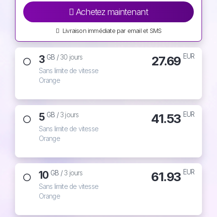
Achetez maintenant
Livraison immédiate par email et SMS
EUR
3
27.69
GB /
30 jours
Sans limite de vitesse
Orange
EUR
5
41.53
GB /
3 jours
Sans limite de vitesse
Orange
EUR
10
61.93
GB /
3 jours
Sans limite de vitesse
Orange