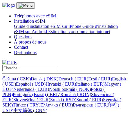
Téléphones avec eSIM
Installation eSIM
Guide d'installation eSIM sur iPhone
Guide d'installation
eSIM sur Android
Estimation consommation internet
Questions
À propos de nous
Contact
Destinations
FR
Čeština
(
CZK)
Dansk
(
DKK)
Deutsch
(
EUR)
Eesti
(
EUR)
English
(
USD)
Español
(
USD)
Hrvatski
(
EUR)
Italiano
(
EUR)
Magyar
(
HUF)
Nederlands
(
EUR)
Norsk bokmål
(
NOK)
Polski
(
PLN)
Português (Brasil)
(
BRL)
Română
(
RON)
Slovenčina
(
EUR)
Slovenščina
(
EUR)
Srpski
(
RSD)
Suomi
(
EUR)
Svenska
(
SEK)
Türkçe
(
TRY)
Ελληνικά
(
EUR)
Български
(
EUR)
हिन्दी
(
USD)
中文简体
(
CNY)