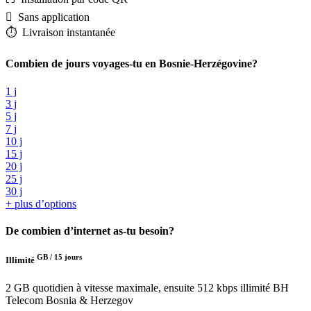
️ Sans application
⏱️️ Livraison instantanée
Combien de jours voyages-tu en Bosnie-Herzégovine?
1 j
3 j
5 j
7 j
10 j
15 j
20 j
25 j
30 j
+ plus d’options
De combien d’internet as-tu besoin?
GB /
15 jours
Illimité
2 GB quotidien à vitesse maximale, ensuite 512 kbps illimité
BH
Telecom Bosnia & Herzegov