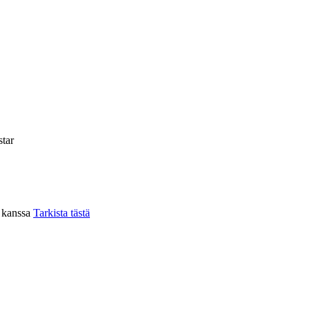
tar
n kanssa
Tarkista tästä