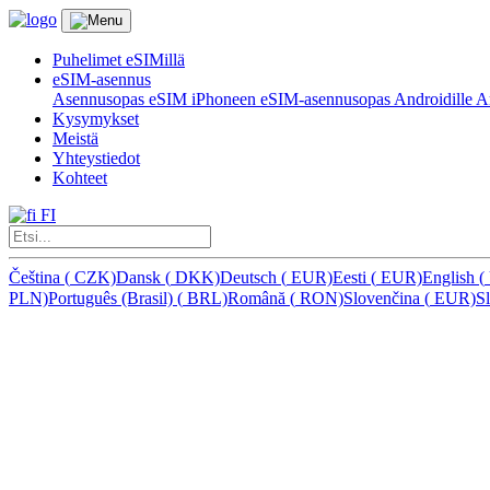
Puhelimet eSIMillä
eSIM-asennus
Asennusopas eSIM iPhoneen
eSIM-asennusopas Androidille
Ar
Kysymykset
Meistä
Yhteystiedot
Kohteet
FI
Čeština
(
CZK)
Dansk
(
DKK)
Deutsch
(
EUR)
Eesti
(
EUR)
English
(
PLN)
Português (Brasil)
(
BRL)
Română
(
RON)
Slovenčina
(
EUR)
S