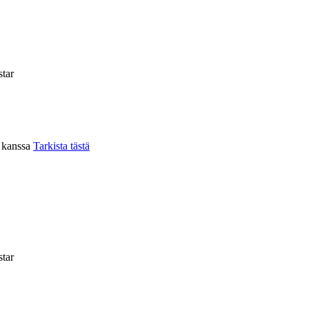
tar
n kanssa
Tarkista tästä
tar