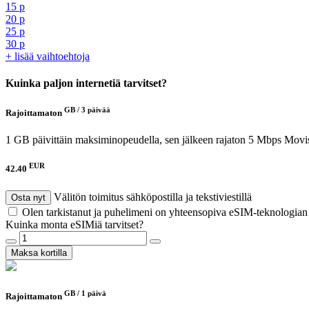
15 p
20 p
25 p
30 p
+ lisää vaihtoehtoja
Kuinka paljon internetiä tarvitset?
GB /
3 päivää
Rajoittamaton
1 GB päivittäin maksiminopeudella, sen jälkeen rajaton 5 Mbps
Movis
EUR
42.40
Välitön toimitus sähköpostilla ja tekstiviestillä
Osta nyt
Olen tarkistanut ja puhelimeni on yhteensopiva eSIM-teknologia
Kuinka monta eSIMiä tarvitset?
Maksa kortilla
GB /
1 päivä
Rajoittamaton