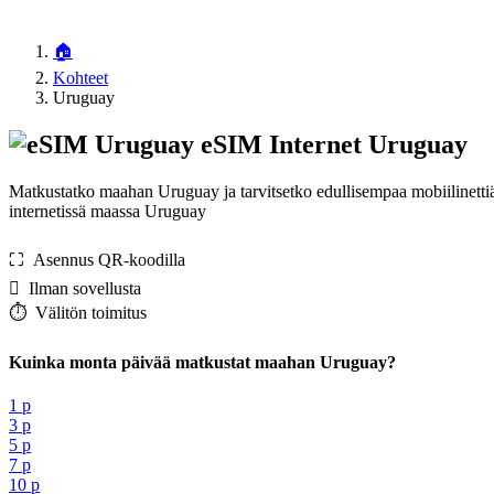
🏠
Kohteet
Uruguay
eSIM Internet Uruguay
Matkustatko maahan Uruguay ja tarvitsetko edullisempaa mobiilinetti
internetissä maassa Uruguay
⛶️️ Asennus QR-koodilla
️ Ilman sovellusta
⏱️️ Välitön toimitus
Kuinka monta päivää matkustat maahan Uruguay?
1 p
3 p
5 p
7 p
10 p