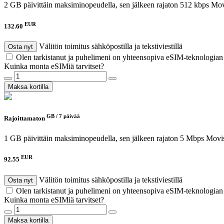
2 GB päivittäin maksiminopeudella, sen jälkeen rajaton 512 kbps
Mov
EUR
132.60
Välitön toimitus sähköpostilla ja tekstiviestillä
Osta nyt
Olen tarkistanut ja puhelimeni on yhteensopiva eSIM-teknologia
Kuinka monta eSIMiä tarvitset?
Maksa kortilla
GB /
7 päivää
Rajoittamaton
1 GB päivittäin maksiminopeudella, sen jälkeen rajaton 5 Mbps
Movis
EUR
92.55
Välitön toimitus sähköpostilla ja tekstiviestillä
Osta nyt
Olen tarkistanut ja puhelimeni on yhteensopiva eSIM-teknologia
Kuinka monta eSIMiä tarvitset?
Maksa kortilla