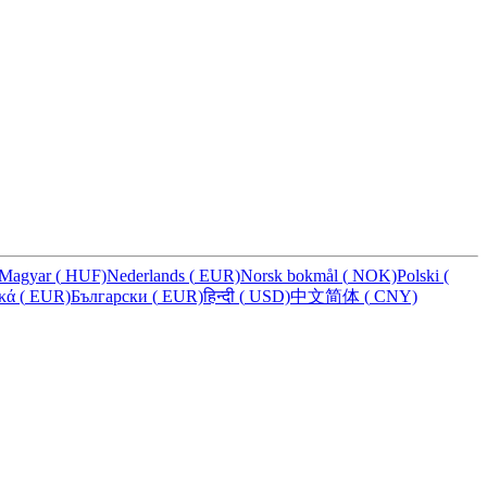
Magyar
(
HUF)
Nederlands
(
EUR)
Norsk bokmål
(
NOK)
Polski
(
ικά
(
EUR)
Български
(
EUR)
हिन्दी
(
USD)
中文简体
(
CNY)