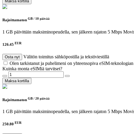
Maksa kortilla
GB /
10 päivää
Rajoittamaton
1 GB päivittäin maksiminopeudella, sen jälkeen rajaton 5 Mbps
Movis
EUR
126.45
Välitön toimitus sähköpostilla ja tekstiviestillä
Osta nyt
Olen tarkistanut ja puhelimeni on yhteensopiva eSIM-teknologia
Kuinka monta eSIMiä tarvitset?
Maksa kortilla
GB /
20 päivää
Rajoittamaton
1 GB päivittäin maksiminopeudella, sen jälkeen rajaton 5 Mbps
Movis
EUR
250.80