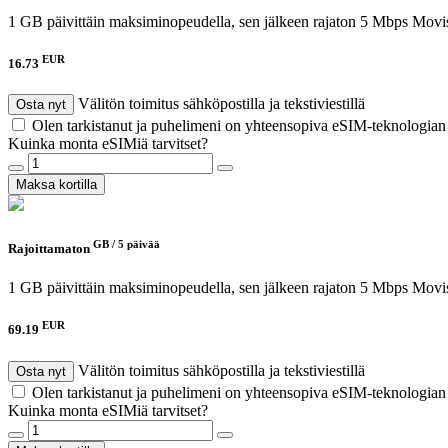
1 GB päivittäin maksiminopeudella, sen jälkeen rajaton 5 Mbps
Movis
EUR
16.73
Välitön toimitus sähköpostilla ja tekstiviestillä
Osta nyt
Olen tarkistanut ja puhelimeni on yhteensopiva eSIM-teknologia
Kuinka monta eSIMiä tarvitset?
Maksa kortilla
GB /
5 päivää
Rajoittamaton
1 GB päivittäin maksiminopeudella, sen jälkeen rajaton 5 Mbps
Movis
EUR
69.19
Välitön toimitus sähköpostilla ja tekstiviestillä
Osta nyt
Olen tarkistanut ja puhelimeni on yhteensopiva eSIM-teknologia
Kuinka monta eSIMiä tarvitset?