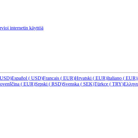
vioi internetin käyttöä
USD)
Español
(
USD)
Français
(
EUR)
Hrvatski
(
EUR)
Italiano
(
EUR)
lovenščina
(
EUR)
Srpski
(
RSD)
Svenska
(
SEK)
Türkçe
(
TRY)
Ελλην