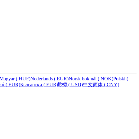
Magyar
(
HUF)
Nederlands
(
EUR)
Norsk bokmål
(
NOK)
Polski
(
ικά
(
EUR)
Български
(
EUR)
हिन्दी
(
USD)
中文简体
(
CNY)