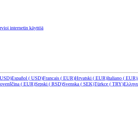
vioi internetin käyttöä
USD)
Español
(
USD)
Français
(
EUR)
Hrvatski
(
EUR)
Italiano
(
EUR)
lovenščina
(
EUR)
Srpski
(
RSD)
Svenska
(
SEK)
Türkçe
(
TRY)
Ελλην