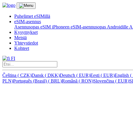
Puhelimet eSIMillä
eSIM-asennus
Asennusopas eSIM iPhoneen
eSIM-asennusopas Androidille
Ar
Kysymykset
Meistä
Yhteystiedot
Kohteet
FI
Čeština
(
CZK)
Dansk
(
DKK)
Deutsch
(
EUR)
Eesti
(
EUR)
English
(
PLN)
Português (Brasil)
(
BRL)
Română
(
RON)
Slovenčina
(
EUR)
S