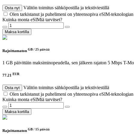
Välitön toimitus sähköpostilla ja tekstiviestillä
Osta nyt
Olen tarkistanut ja puhelimeni on yhteensopiva eSIM-teknologia
Kuinka monta eSIMiä tarvitset?
Maksa kortilla
GB /
25 päivää
Rajoittamaton
1 GB päivittäin maksiminopeudella, sen jälkeen rajaton 5 Mbps
T-Mob
EUR
77.21
Välitön toimitus sähköpostilla ja tekstiviestillä
Osta nyt
Olen tarkistanut ja puhelimeni on yhteensopiva eSIM-teknologia
Kuinka monta eSIMiä tarvitset?
Maksa kortilla
GB /
15 päivää
Rajoittamaton