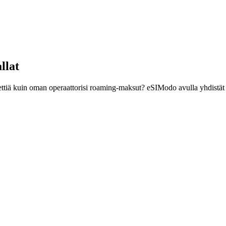
llat
ettiä kuin oman operaattorisi roaming-maksut? eSIModo avulla yhdistät 