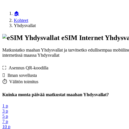
🏠
Kohteet
Yhdysvallat
eSIM Internet Yhdysva
Matkustatko maahan Yhdysvallat ja tarvitsetko edullisempaa mobiilin
internetissä maassa Yhdysvallat
⛶️️ Asennus QR-koodilla
️ Ilman sovellusta
⏱️️ Välitön toimitus
Kuinka monta päivää matkustat maahan Yhdysvallat?
1 p
3 p
5 p
7 p
10 p