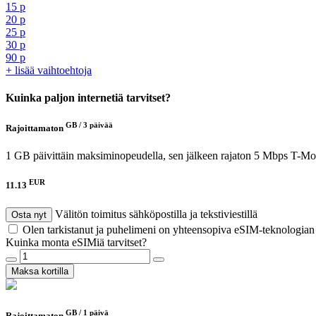
15 p
20 p
25 p
30 p
90 p
+ lisää vaihtoehtoja
Kuinka paljon internetiä tarvitset?
GB /
3 päivää
Rajoittamaton
1 GB päivittäin maksiminopeudella, sen jälkeen rajaton 5 Mbps
T-Mob
EUR
11.13
Välitön toimitus sähköpostilla ja tekstiviestillä
Osta nyt
Olen tarkistanut ja puhelimeni on yhteensopiva eSIM-teknologia
Kuinka monta eSIMiä tarvitset?
Maksa kortilla
GB /
1 päivä