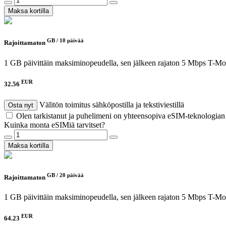
Maksa kortilla
GB /
10 päivää
Rajoittamaton
1 GB päivittäin maksiminopeudella, sen jälkeen rajaton 5 Mbps
T-Mob
EUR
32.56
Välitön toimitus sähköpostilla ja tekstiviestillä
Osta nyt
Olen tarkistanut ja puhelimeni on yhteensopiva eSIM-teknologia
Kuinka monta eSIMiä tarvitset?
Maksa kortilla
GB /
20 päivää
Rajoittamaton
1 GB päivittäin maksiminopeudella, sen jälkeen rajaton 5 Mbps
T-Mob
EUR
64.23