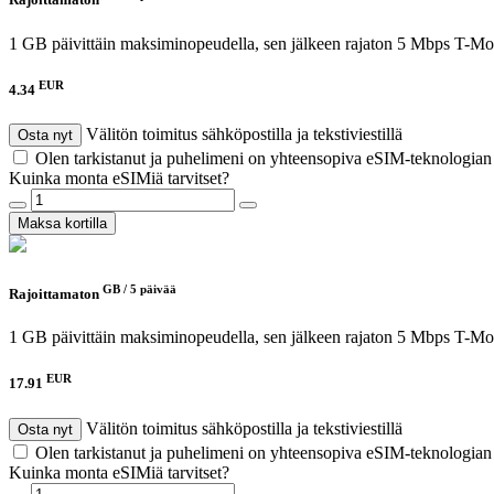
Rajoittamaton
1 GB päivittäin maksiminopeudella, sen jälkeen rajaton 5 Mbps
T-Mob
EUR
4.34
Välitön toimitus sähköpostilla ja tekstiviestillä
Osta nyt
Olen tarkistanut ja puhelimeni on yhteensopiva eSIM-teknologia
Kuinka monta eSIMiä tarvitset?
Maksa kortilla
GB /
5 päivää
Rajoittamaton
1 GB päivittäin maksiminopeudella, sen jälkeen rajaton 5 Mbps
T-Mob
EUR
17.91
Välitön toimitus sähköpostilla ja tekstiviestillä
Osta nyt
Olen tarkistanut ja puhelimeni on yhteensopiva eSIM-teknologia
Kuinka monta eSIMiä tarvitset?