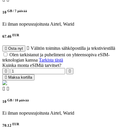
GB /
7 päivää
10
Ei ilman nopeusrajoitusta
Airtel, Warid
EUR
67.46
Välitön toimitus sähköpostilla ja tekstiviestillä
Osta nyt
Olen tarkistanut ja puhelimeni on yhteensopiva eSIM-
teknologian kanssa
Tarkista tästä
Kuinka monta eSIMiä tarvitset?
Maksa kortilla
GB /
10 päivää
10
Ei ilman nopeusrajoitusta
Airtel, Warid
EUR
70.12