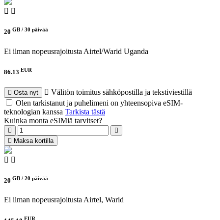
GB /
30 päivää
20
Ei ilman nopeusrajoitusta
Airtel/Warid Uganda
EUR
86.13
Välitön toimitus sähköpostilla ja tekstiviestillä
Osta nyt
Olen tarkistanut ja puhelimeni on yhteensopiva eSIM-
teknologian kanssa
Tarkista tästä
Kuinka monta eSIMiä tarvitset?
Maksa kortilla
GB /
20 päivää
20
Ei ilman nopeusrajoitusta
Airtel, Warid
EUR