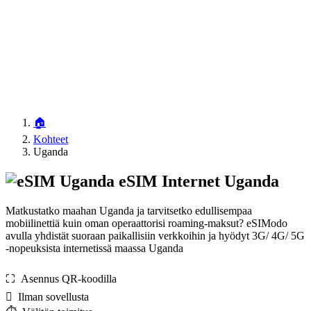
🏠
Kohteet
Uganda
eSIM Internet Uganda
Matkustatko maahan Uganda ja tarvitsetko edullisempaa
mobiilinettiä kuin oman operaattorisi roaming-maksut? eSIModo
avulla yhdistät suoraan paikallisiin verkkoihin ja hyödyt 3G/ 4G/ 5G
-nopeuksista internetissä maassa Uganda
⛶️️ Asennus QR-koodilla
️ Ilman sovellusta