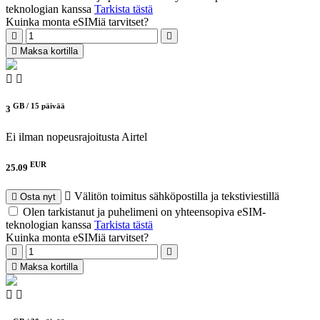
teknologian kanssa
Tarkista tästä
Kuinka monta eSIMiä tarvitset?
Maksa kortilla
GB /
15 päivää
3
Ei ilman nopeusrajoitusta
Airtel
EUR
25.09
Välitön toimitus sähköpostilla ja tekstiviestillä
Osta nyt
Olen tarkistanut ja puhelimeni on yhteensopiva eSIM-
teknologian kanssa
Tarkista tästä
Kuinka monta eSIMiä tarvitset?
Maksa kortilla