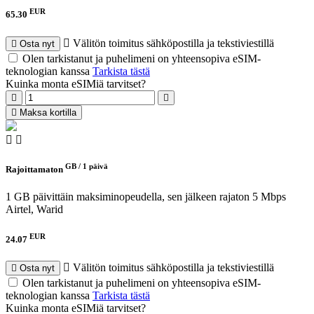
EUR
65.30
Välitön toimitus sähköpostilla ja tekstiviestillä
Osta nyt
Olen tarkistanut ja puhelimeni on yhteensopiva eSIM-
teknologian kanssa
Tarkista tästä
Kuinka monta eSIMiä tarvitset?
Maksa kortilla
GB /
1 päivä
Rajoittamaton
1 GB päivittäin maksiminopeudella, sen jälkeen rajaton 5 Mbps
Airtel, Warid
EUR
24.07
Välitön toimitus sähköpostilla ja tekstiviestillä
Osta nyt
Olen tarkistanut ja puhelimeni on yhteensopiva eSIM-
teknologian kanssa
Tarkista tästä
Kuinka monta eSIMiä tarvitset?