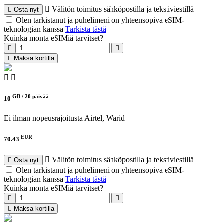
Välitön toimitus sähköpostilla ja tekstiviestillä
Osta nyt
Olen tarkistanut ja puhelimeni on yhteensopiva eSIM-
teknologian kanssa
Tarkista tästä
Kuinka monta eSIMiä tarvitset?
Maksa kortilla
GB /
20 päivää
10
Ei ilman nopeusrajoitusta
Airtel, Warid
EUR
70.43
Välitön toimitus sähköpostilla ja tekstiviestillä
Osta nyt
Olen tarkistanut ja puhelimeni on yhteensopiva eSIM-
teknologian kanssa
Tarkista tästä
Kuinka monta eSIMiä tarvitset?
Maksa kortilla