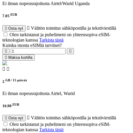
Ei ilman nopeusrajoitusta
Airtel/Warid Uganda
EUR
7.05
Välitön toimitus sähköpostilla ja tekstiviestillä
Osta nyt
Olen tarkistanut ja puhelimeni on yhteensopiva eSIM-
teknologian kanssa
Tarkista tästä
Kuinka monta eSIMiä tarvitset?
Maksa kortilla
GB /
15 päivää
2
Ei ilman nopeusrajoitusta
Airtel, Warid
EUR
16.90
Välitön toimitus sähköpostilla ja tekstiviestillä
Osta nyt
Olen tarkistanut ja puhelimeni on yhteensopiva eSIM-
teknologian kanssa
Tarkista tästä