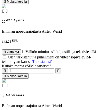
Maksa kortilla
GB /
15 päivää
20
Ei ilman nopeusrajoitusta
Airtel, Warid
EUR
143.75
Välitön toimitus sähköpostilla ja tekstiviestillä
Osta nyt
Olen tarkistanut ja puhelimeni on yhteensopiva eSIM-
teknologian kanssa
Tarkista tästä
Kuinka monta eSIMiä tarvitset?
Maksa kortilla
GB /
20 päivää
30
Ei ilman nopeusrajoitusta
Airtel, Warid