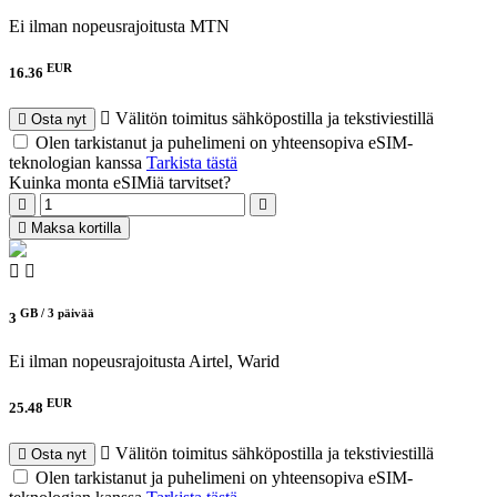
Ei ilman nopeusrajoitusta
MTN
EUR
16.36
Välitön toimitus sähköpostilla ja tekstiviestillä
Osta nyt
Olen tarkistanut ja puhelimeni on yhteensopiva eSIM-
teknologian kanssa
Tarkista tästä
Kuinka monta eSIMiä tarvitset?
Maksa kortilla
GB /
3 päivää
3
Ei ilman nopeusrajoitusta
Airtel, Warid
EUR
25.48
Välitön toimitus sähköpostilla ja tekstiviestillä
Osta nyt
Olen tarkistanut ja puhelimeni on yhteensopiva eSIM-