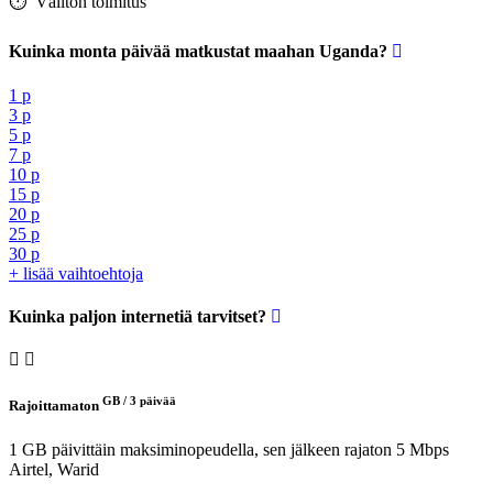
⏱️️ Välitön toimitus
Kuinka monta päivää matkustat maahan Uganda?
1 p
3 p
5 p
7 p
10 p
15 p
20 p
25 p
30 p
+ lisää vaihtoehtoja
Kuinka paljon internetiä tarvitset?
GB /
3 päivää
Rajoittamaton
1 GB päivittäin maksiminopeudella, sen jälkeen rajaton 5 Mbps
Airtel, Warid