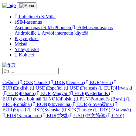
Puhelimet eSIMillä
eSIM-asennus
Asennusopas eSIM iPhoneen
eSIM-asennusopas
Androidille
Arvioi internetin käyttöä
Kysymykset
Meistä
Yhteystiedot
Kohteet
FI
Čeština
(
CZK)
Dansk
(
DKK)
Deutsch
(
EUR)
Eesti
(
EUR)
English
(
USD)
Español
(
USD)
Français
(
EUR)
Hrvatski
(
EUR)
Italiano
(
EUR)
Magyar
(
HUF)
Nederlands
(
EUR)
Norsk bokmål
(
NOK)
Polski
(
PLN)
Português (Brasil)
(
BRL)
Română
(
RON)
Slovenčina
(
EUR)
Slovenščina
(
EUR)
Srpski
(
RSD)
Svenska
(
SEK)
Türkçe
(
TRY)
Ελληνικά
(
EUR)
Български
(
EUR)
हिन्दी
(
USD)
中文简体
(
CNY)