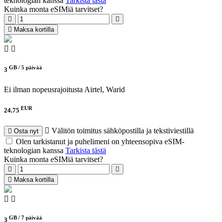
teknologian kanssa
Tarkista tästä
Kuinka monta eSIMiä tarvitset?
Maksa kortilla
GB /
5 päivää
3
Ei ilman nopeusrajoitusta
Airtel, Warid
EUR
24.75
Välitön toimitus sähköpostilla ja tekstiviestillä
Osta nyt
Olen tarkistanut ja puhelimeni on yhteensopiva eSIM-
teknologian kanssa
Tarkista tästä
Kuinka monta eSIMiä tarvitset?
Maksa kortilla
GB /
7 päivää
3