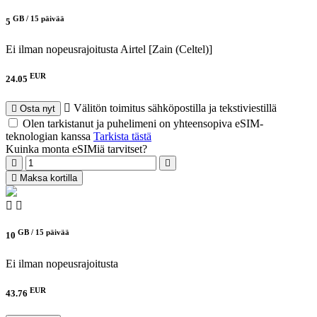
GB /
15 päivää
5
Ei ilman nopeusrajoitusta
Airtel [Zain (Celtel)]
EUR
24.05
Välitön toimitus sähköpostilla ja tekstiviestillä
Osta nyt
Olen tarkistanut ja puhelimeni on yhteensopiva eSIM-
teknologian kanssa
Tarkista tästä
Kuinka monta eSIMiä tarvitset?
Maksa kortilla
GB /
15 päivää
10
Ei ilman nopeusrajoitusta
EUR
43.76