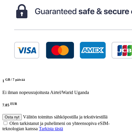
GB /
7 päivää
1
Ei ilman nopeusrajoitusta
Airtel/Warid Uganda
EUR
7.05
Välitön toimitus sähköpostilla ja tekstiviestillä
Osta nyt
Olen tarkistanut ja puhelimeni on yhteensopiva eSIM-
teknologian kanssa
Tarkista tästä