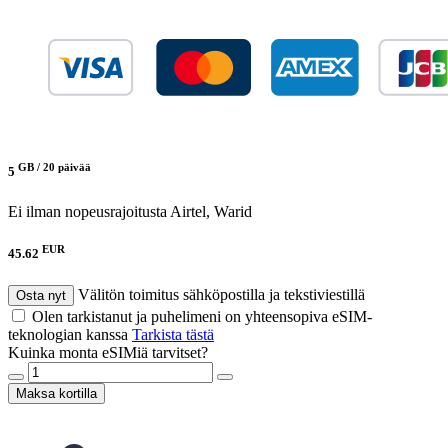
GB /
20 päivää
5
Ei ilman nopeusrajoitusta
Airtel, Warid
EUR
45.62
Välitön toimitus sähköpostilla ja tekstiviestillä
Osta nyt
Olen tarkistanut ja puhelimeni on yhteensopiva eSIM-
teknologian kanssa
Tarkista tästä
Kuinka monta eSIMiä tarvitset?
Maksa kortilla