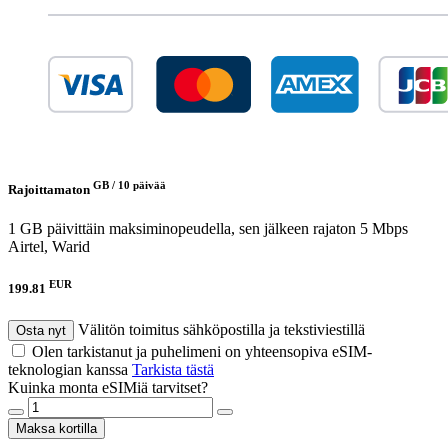
GB /
10 päivää
Rajoittamaton
1 GB päivittäin maksiminopeudella, sen jälkeen rajaton 5 Mbps
Airtel, Warid
EUR
199.81
Välitön toimitus sähköpostilla ja tekstiviestillä
Osta nyt
Olen tarkistanut ja puhelimeni on yhteensopiva eSIM-
teknologian kanssa
Tarkista tästä
Kuinka monta eSIMiä tarvitset?
Maksa kortilla