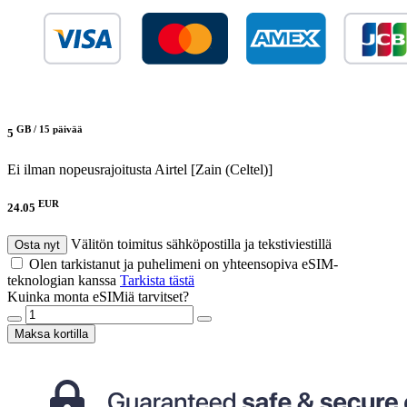
GB /
15 päivää
5
Ei ilman nopeusrajoitusta
Airtel [Zain (Celtel)]
EUR
24.05
Välitön toimitus sähköpostilla ja tekstiviestillä
Osta nyt
Olen tarkistanut ja puhelimeni on yhteensopiva eSIM-
teknologian kanssa
Tarkista tästä
Kuinka monta eSIMiä tarvitset?
Maksa kortilla