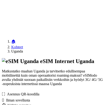
🏠
Kohteet
Uganda
eSIM Internet Uganda
Matkustatko maahan Uganda ja tarvitsetko edullisempaa
mobiilinettiä kuin oman operaattorisi roaming-maksut? eSIModo
avulla yhdistät suoraan paikallisiin verkkoihin ja hyödyt 3G/ 4G/ 5G
-nopeuksista internetissä maassa Uganda
⛶️️ Asennus QR-koodilla
️ Ilman sovellusta