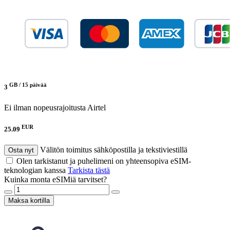
GB /
15 päivää
3
Ei ilman nopeusrajoitusta
Airtel
EUR
25.09
Välitön toimitus sähköpostilla ja tekstiviestillä
Osta nyt
Olen tarkistanut ja puhelimeni on yhteensopiva eSIM-
teknologian kanssa
Tarkista tästä
Kuinka monta eSIMiä tarvitset?
Maksa kortilla