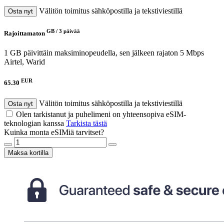
Välitön toimitus sähköpostilla ja tekstiviestillä
Osta nyt
GB /
3 päivää
Rajoittamaton
1 GB päivittäin maksiminopeudella, sen jälkeen rajaton 5 Mbps
Airtel, Warid
EUR
65.30
Välitön toimitus sähköpostilla ja tekstiviestillä
Osta nyt
Olen tarkistanut ja puhelimeni on yhteensopiva eSIM-
teknologian kanssa
Tarkista tästä
Kuinka monta eSIMiä tarvitset?
Maksa kortilla