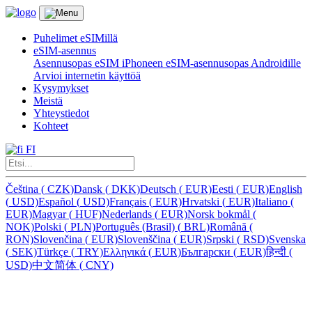
Puhelimet eSIMillä
eSIM-asennus
Asennusopas eSIM iPhoneen
eSIM-asennusopas Androidille
Arvioi internetin käyttöä
Kysymykset
Meistä
Yhteystiedot
Kohteet
FI
Čeština
(
CZK)
Dansk
(
DKK)
Deutsch
(
EUR)
Eesti
(
EUR)
English
(
USD)
Español
(
USD)
Français
(
EUR)
Hrvatski
(
EUR)
Italiano
(
EUR)
Magyar
(
HUF)
Nederlands
(
EUR)
Norsk bokmål
(
NOK)
Polski
(
PLN)
Português (Brasil)
(
BRL)
Română
(
RON)
Slovenčina
(
EUR)
Slovenščina
(
EUR)
Srpski
(
RSD)
Svenska
(
SEK)
Türkçe
(
TRY)
Ελληνικά
(
EUR)
Български
(
EUR)
हिन्दी
(
USD)
中文简体
(
CNY)