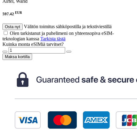
Airtel, Warid
EUR
597.42
Välitön toimitus sähköpostilla ja tekstiviestillä
Osta nyt
Olen tarkistanut ja puhelimeni on yhteensopiva eSIM-
teknologian kanssa
Tarkista tästä
Kuinka monta eSIMiä tarvitset?
Maksa kortilla