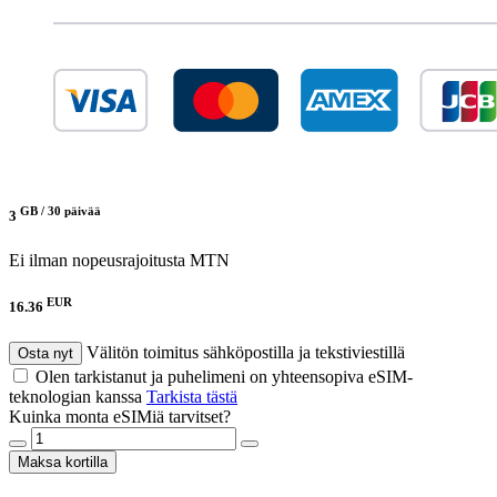
GB /
30 päivää
3
Ei ilman nopeusrajoitusta
MTN
EUR
16.36
Välitön toimitus sähköpostilla ja tekstiviestillä
Osta nyt
Olen tarkistanut ja puhelimeni on yhteensopiva eSIM-
teknologian kanssa
Tarkista tästä
Kuinka monta eSIMiä tarvitset?
Maksa kortilla