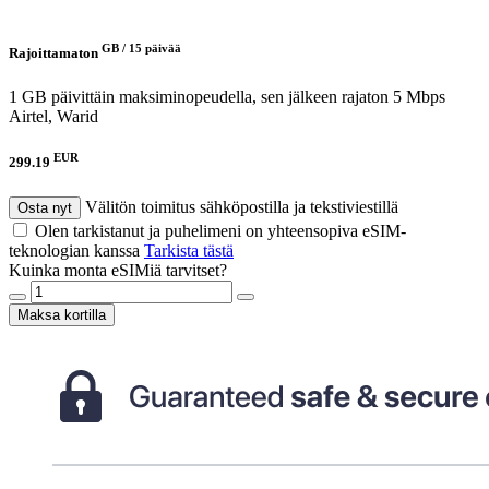
GB /
15 päivää
Rajoittamaton
1 GB päivittäin maksiminopeudella, sen jälkeen rajaton 5 Mbps
Airtel, Warid
EUR
299.19
Välitön toimitus sähköpostilla ja tekstiviestillä
Osta nyt
Olen tarkistanut ja puhelimeni on yhteensopiva eSIM-
teknologian kanssa
Tarkista tästä
Kuinka monta eSIMiä tarvitset?
Maksa kortilla