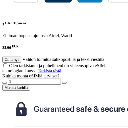
GB /
10 päivää
3
Ei ilman nopeusrajoitusta
Airtel, Warid
EUR
25.96
Välitön toimitus sähköpostilla ja tekstiviestillä
Osta nyt
Olen tarkistanut ja puhelimeni on yhteensopiva eSIM-
teknologian kanssa
Tarkista tästä
Kuinka monta eSIMiä tarvitset?
Maksa kortilla