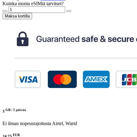
Kuinka monta eSIMiä tarvitset?
Maksa kortilla
GB /
5 päivää
3
Ei ilman nopeusrajoitusta
Airtel, Warid
EUR
24.75