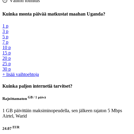
⏱️️ Välitön toimitus
Kuinka monta päivää matkustat maahan Uganda?
1 p
3 p
5 p
7 p
10 p
15 p
20 p
25 p
30 p
+ lisää vaihtoehtoja
Kuinka paljon internetiä tarvitset?
GB /
1 päivä
Rajoittamaton
1 GB päivittäin maksiminopeudella, sen jälkeen rajaton 5 Mbps
Airtel, Warid
EUR
24.07