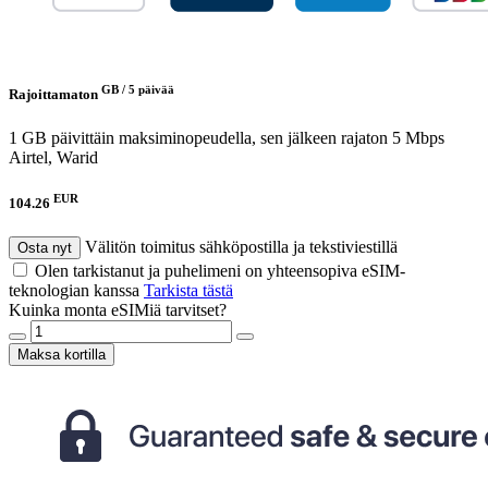
GB /
5 päivää
Rajoittamaton
1 GB päivittäin maksiminopeudella, sen jälkeen rajaton 5 Mbps
Airtel, Warid
EUR
104.26
Välitön toimitus sähköpostilla ja tekstiviestillä
Osta nyt
Olen tarkistanut ja puhelimeni on yhteensopiva eSIM-
teknologian kanssa
Tarkista tästä
Kuinka monta eSIMiä tarvitset?
Maksa kortilla