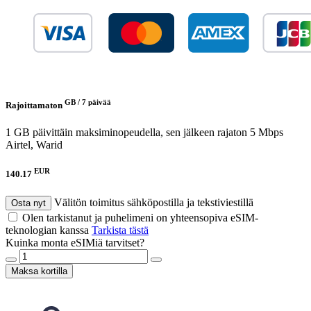
GB /
7 päivää
Rajoittamaton
1 GB päivittäin maksiminopeudella, sen jälkeen rajaton 5 Mbps
Airtel, Warid
EUR
140.17
Välitön toimitus sähköpostilla ja tekstiviestillä
Osta nyt
Olen tarkistanut ja puhelimeni on yhteensopiva eSIM-
teknologian kanssa
Tarkista tästä
Kuinka monta eSIMiä tarvitset?
Maksa kortilla