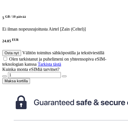
GB /
10 päivää
5
Ei ilman nopeusrajoitusta
Airtel [Zain (Celtel)]
EUR
24.05
Välitön toimitus sähköpostilla ja tekstiviestillä
Osta nyt
Olen tarkistanut ja puhelimeni on yhteensopiva eSIM-
teknologian kanssa
Tarkista tästä
Kuinka monta eSIMiä tarvitset?
Maksa kortilla