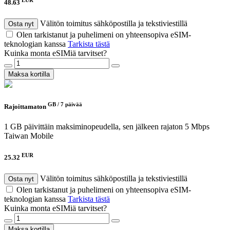
48.63
Välitön toimitus sähköpostilla ja tekstiviestillä
Osta nyt
Olen tarkistanut ja puhelimeni on yhteensopiva eSIM-
teknologian kanssa
Tarkista tästä
Kuinka monta eSIMiä tarvitset?
Maksa kortilla
GB /
7 päivää
Rajoittamaton
1 GB päivittäin maksiminopeudella, sen jälkeen rajaton 5 Mbps
Taiwan Mobile
EUR
25.32
Välitön toimitus sähköpostilla ja tekstiviestillä
Osta nyt
Olen tarkistanut ja puhelimeni on yhteensopiva eSIM-
teknologian kanssa
Tarkista tästä
Kuinka monta eSIMiä tarvitset?
Maksa kortilla