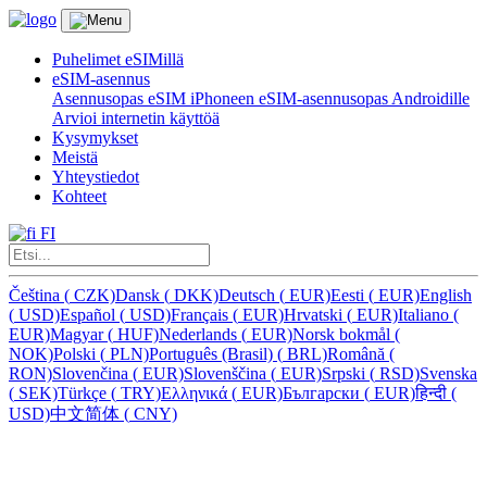
Puhelimet eSIMillä
eSIM-asennus
Asennusopas eSIM iPhoneen
eSIM-asennusopas Androidille
Arvioi internetin käyttöä
Kysymykset
Meistä
Yhteystiedot
Kohteet
FI
Čeština
(
CZK)
Dansk
(
DKK)
Deutsch
(
EUR)
Eesti
(
EUR)
English
(
USD)
Español
(
USD)
Français
(
EUR)
Hrvatski
(
EUR)
Italiano
(
EUR)
Magyar
(
HUF)
Nederlands
(
EUR)
Norsk bokmål
(
NOK)
Polski
(
PLN)
Português (Brasil)
(
BRL)
Română
(
RON)
Slovenčina
(
EUR)
Slovenščina
(
EUR)
Srpski
(
RSD)
Svenska
(
SEK)
Türkçe
(
TRY)
Ελληνικά
(
EUR)
Български
(
EUR)
हिन्दी
(
USD)
中文简体
(
CNY)