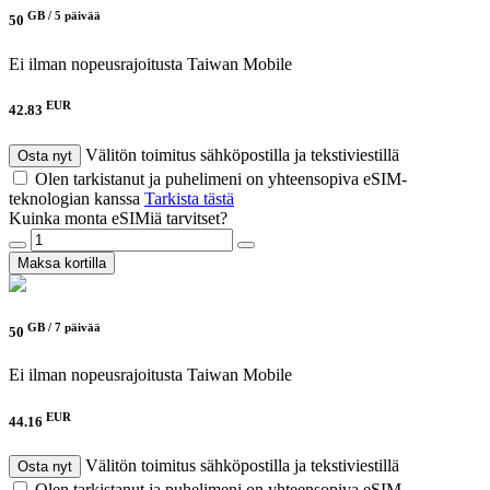
GB /
5 päivää
50
Ei ilman nopeusrajoitusta
Taiwan Mobile
EUR
42.83
Välitön toimitus sähköpostilla ja tekstiviestillä
Osta nyt
Olen tarkistanut ja puhelimeni on yhteensopiva eSIM-
teknologian kanssa
Tarkista tästä
Kuinka monta eSIMiä tarvitset?
Maksa kortilla
GB /
7 päivää
50
Ei ilman nopeusrajoitusta
Taiwan Mobile
EUR
44.16
Välitön toimitus sähköpostilla ja tekstiviestillä
Osta nyt
Olen tarkistanut ja puhelimeni on yhteensopiva eSIM-