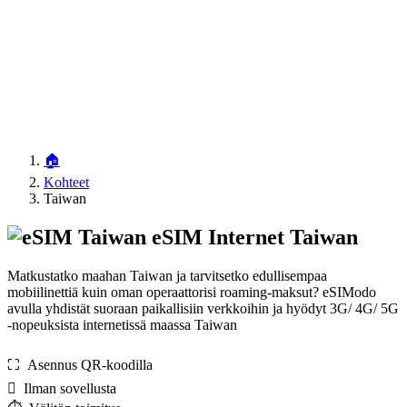
🏠
Kohteet
Taiwan
eSIM Internet Taiwan
Matkustatko maahan Taiwan ja tarvitsetko edullisempaa
mobiilinettiä kuin oman operaattorisi roaming-maksut? eSIModo
avulla yhdistät suoraan paikallisiin verkkoihin ja hyödyt 3G/ 4G/ 5G
-nopeuksista internetissä maassa Taiwan
⛶️️ Asennus QR-koodilla
️ Ilman sovellusta