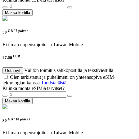
Maksa kortilla
GB /
7 päivää
30
Ei ilman nopeusrajoitusta
Taiwan Mobile
EUR
27.66
Välitön toimitus sähköpostilla ja tekstiviestillä
Osta nyt
Olen tarkistanut ja puhelimeni on yhteensopiva eSIM-
teknologian kanssa
Tarkista tästä
Kuinka monta eSIMiä tarvitset?
Maksa kortilla
GB /
10 päivää
30
Ei ilman nopeusrajoitusta
Taiwan Mobile