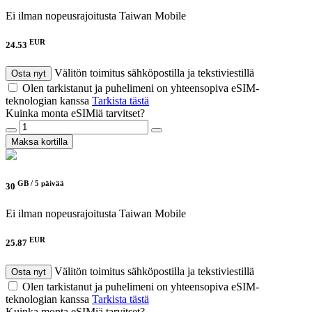
Ei ilman nopeusrajoitusta
Taiwan Mobile
EUR
24.53
Välitön toimitus sähköpostilla ja tekstiviestillä
Osta nyt
Olen tarkistanut ja puhelimeni on yhteensopiva eSIM-
teknologian kanssa
Tarkista tästä
Kuinka monta eSIMiä tarvitset?
Maksa kortilla
GB /
5 päivää
30
Ei ilman nopeusrajoitusta
Taiwan Mobile
EUR
25.87
Välitön toimitus sähköpostilla ja tekstiviestillä
Osta nyt
Olen tarkistanut ja puhelimeni on yhteensopiva eSIM-
teknologian kanssa
Tarkista tästä
Kuinka monta eSIMiä tarvitset?