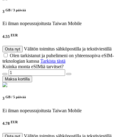
GB /
3 päivää
3
Ei ilman nopeusrajoitusta
Taiwan Mobile
EUR
4.55
Välitön toimitus sähköpostilla ja tekstiviestillä
Osta nyt
Olen tarkistanut ja puhelimeni on yhteensopiva eSIM-
teknologian kanssa
Tarkista tästä
Kuinka monta eSIMiä tarvitset?
Maksa kortilla
GB /
5 päivää
3
Ei ilman nopeusrajoitusta
Taiwan Mobile
EUR
4.78
Välitön toimitus sähköpostilla ja tekstiviestillä
Osta nyt