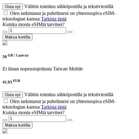
Välitön toimitus sähköpostilla ja tekstiviestillä
Osta nyt
Olen tarkistanut ja puhelimeni on yhteensopiva eSIM-
teknologian kanssa
Tarkista tästä
Kuinka monta eSIMiä tarvitset?
Maksa kortilla
GB /
3 päivää
50
Ei ilman nopeusrajoitusta
Taiwan Mobile
EUR
41.93
Välitön toimitus sähköpostilla ja tekstiviestillä
Osta nyt
Olen tarkistanut ja puhelimeni on yhteensopiva eSIM-
teknologian kanssa
Tarkista tästä
Kuinka monta eSIMiä tarvitset?
Maksa kortilla