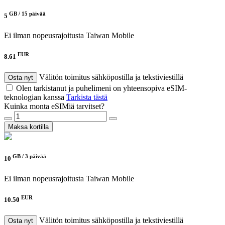
GB /
15 päivää
5
Ei ilman nopeusrajoitusta
Taiwan Mobile
EUR
8.61
Välitön toimitus sähköpostilla ja tekstiviestillä
Osta nyt
Olen tarkistanut ja puhelimeni on yhteensopiva eSIM-
teknologian kanssa
Tarkista tästä
Kuinka monta eSIMiä tarvitset?
Maksa kortilla
GB /
3 päivää
10
Ei ilman nopeusrajoitusta
Taiwan Mobile
EUR
10.50
Välitön toimitus sähköpostilla ja tekstiviestillä
Osta nyt