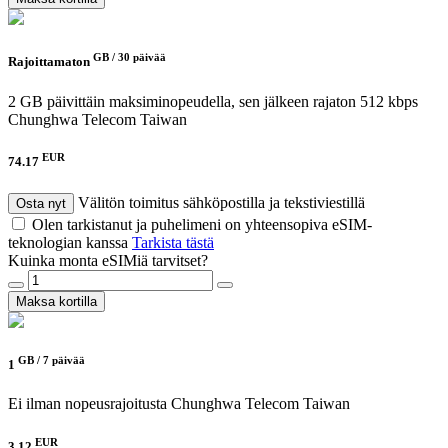
GB /
30 päivää
Rajoittamaton
2 GB päivittäin maksiminopeudella, sen jälkeen rajaton 512 kbps
Chunghwa Telecom Taiwan
EUR
74.17
Välitön toimitus sähköpostilla ja tekstiviestillä
Osta nyt
Olen tarkistanut ja puhelimeni on yhteensopiva eSIM-
teknologian kanssa
Tarkista tästä
Kuinka monta eSIMiä tarvitset?
Maksa kortilla
GB /
7 päivää
1
Ei ilman nopeusrajoitusta
Chunghwa Telecom Taiwan
EUR
3.12