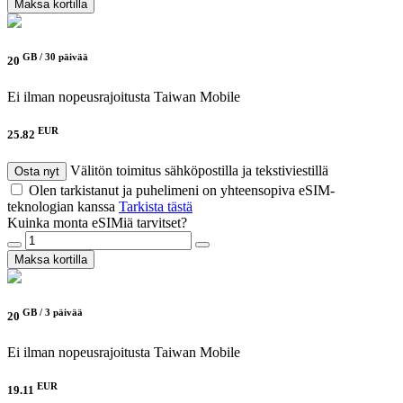
Maksa kortilla
GB /
30 päivää
20
Ei ilman nopeusrajoitusta
Taiwan Mobile
EUR
25.82
Välitön toimitus sähköpostilla ja tekstiviestillä
Osta nyt
Olen tarkistanut ja puhelimeni on yhteensopiva eSIM-
teknologian kanssa
Tarkista tästä
Kuinka monta eSIMiä tarvitset?
Maksa kortilla
GB /
3 päivää
20
Ei ilman nopeusrajoitusta
Taiwan Mobile
EUR
19.11