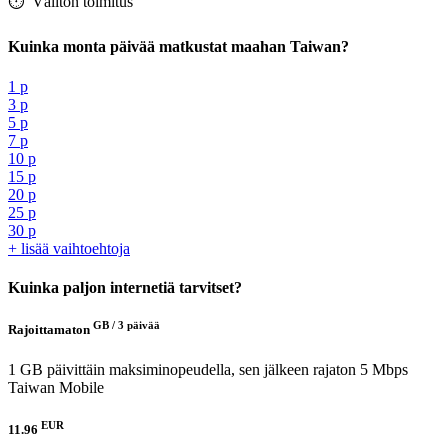
⏱️️ Välitön toimitus
Kuinka monta päivää matkustat maahan Taiwan?
1 p
3 p
5 p
7 p
10 p
15 p
20 p
25 p
30 p
+ lisää vaihtoehtoja
Kuinka paljon internetiä tarvitset?
GB /
3 päivää
Rajoittamaton
1 GB päivittäin maksiminopeudella, sen jälkeen rajaton 5 Mbps
Taiwan Mobile
EUR
11.96