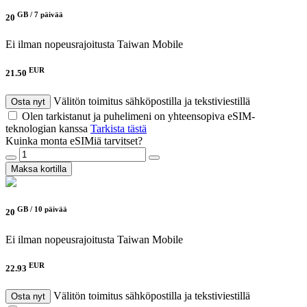
GB /
7 päivää
20
Ei ilman nopeusrajoitusta
Taiwan Mobile
EUR
21.50
Välitön toimitus sähköpostilla ja tekstiviestillä
Osta nyt
Olen tarkistanut ja puhelimeni on yhteensopiva eSIM-
teknologian kanssa
Tarkista tästä
Kuinka monta eSIMiä tarvitset?
Maksa kortilla
GB /
10 päivää
20
Ei ilman nopeusrajoitusta
Taiwan Mobile
EUR
22.93
Välitön toimitus sähköpostilla ja tekstiviestillä
Osta nyt