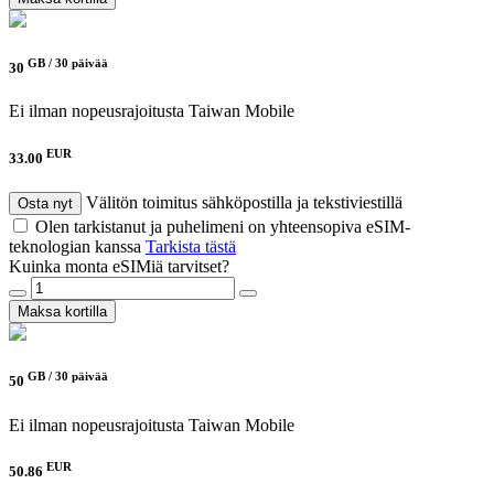
GB /
30 päivää
30
Ei ilman nopeusrajoitusta
Taiwan Mobile
EUR
33.00
Välitön toimitus sähköpostilla ja tekstiviestillä
Osta nyt
Olen tarkistanut ja puhelimeni on yhteensopiva eSIM-
teknologian kanssa
Tarkista tästä
Kuinka monta eSIMiä tarvitset?
Maksa kortilla
GB /
30 päivää
50
Ei ilman nopeusrajoitusta
Taiwan Mobile
EUR
50.86