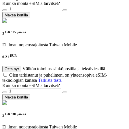
Kuinka monta eSIMiä tarvitset?
Maksa kortilla
GB /
15 päivää
3
Ei ilman nopeusrajoitusta
Taiwan Mobile
EUR
6.21
Välitön toimitus sähköpostilla ja tekstiviestillä
Osta nyt
Olen tarkistanut ja puhelimeni on yhteensopiva eSIM-
teknologian kanssa
Tarkista tästä
Kuinka monta eSIMiä tarvitset?
Maksa kortilla
GB /
30 päivää
5
Ei ilman nopeusrajoitusta
Taiwan Mobile