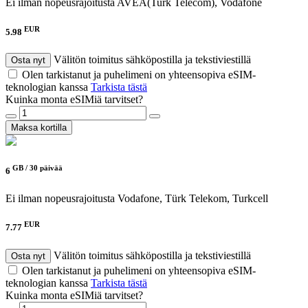
Ei ilman nopeusrajoitusta
AVEA(Turk Telecom), Vodafone
EUR
5.98
Välitön toimitus sähköpostilla ja tekstiviestillä
Osta nyt
Olen tarkistanut ja puhelimeni on yhteensopiva eSIM-
teknologian kanssa
Tarkista tästä
Kuinka monta eSIMiä tarvitset?
Maksa kortilla
GB /
30 päivää
6
Ei ilman nopeusrajoitusta
Vodafone, Türk Telekom, Turkcell
EUR
7.77
Välitön toimitus sähköpostilla ja tekstiviestillä
Osta nyt
Olen tarkistanut ja puhelimeni on yhteensopiva eSIM-
teknologian kanssa
Tarkista tästä
Kuinka monta eSIMiä tarvitset?