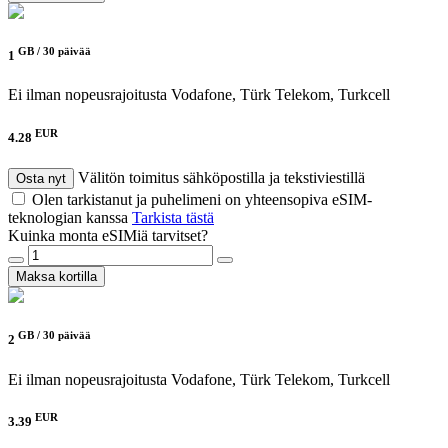
GB /
30 päivää
1
Ei ilman nopeusrajoitusta
Vodafone, Türk Telekom, Turkcell
EUR
4.28
Välitön toimitus sähköpostilla ja tekstiviestillä
Osta nyt
Olen tarkistanut ja puhelimeni on yhteensopiva eSIM-
teknologian kanssa
Tarkista tästä
Kuinka monta eSIMiä tarvitset?
Maksa kortilla
GB /
30 päivää
2
Ei ilman nopeusrajoitusta
Vodafone, Türk Telekom, Turkcell
EUR
3.39