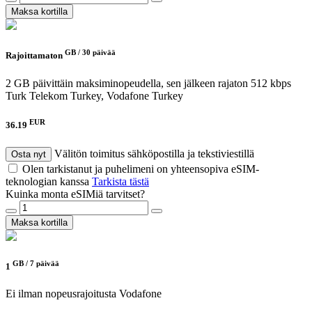
Maksa kortilla
GB /
30 päivää
Rajoittamaton
2 GB päivittäin maksiminopeudella, sen jälkeen rajaton 512 kbps
Turk Telekom Turkey, Vodafone Turkey
EUR
36.19
Välitön toimitus sähköpostilla ja tekstiviestillä
Osta nyt
Olen tarkistanut ja puhelimeni on yhteensopiva eSIM-
teknologian kanssa
Tarkista tästä
Kuinka monta eSIMiä tarvitset?
Maksa kortilla
GB /
7 päivää
1
Ei ilman nopeusrajoitusta
Vodafone