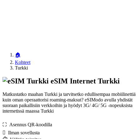
🏠
Kohteet
Turkki
eSIM Internet Turkki
Matkustatko maahan Turkki ja tarvitsetko edullisempaa mobiilinettiä
kuin oman operaattorisi roaming-maksut? eSIModo avulla yhdistät
suoraan paikallisiin verkkoihin ja hyödyt 3G/ 4G/ 5G -nopeuksista
internetissä maassa Turkki
⛶️️ Asennus QR-koodilla
️ Ilman sovellusta