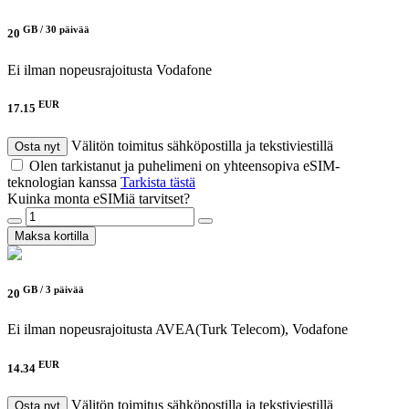
GB /
30 päivää
20
Ei ilman nopeusrajoitusta
Vodafone
EUR
17.15
Välitön toimitus sähköpostilla ja tekstiviestillä
Osta nyt
Olen tarkistanut ja puhelimeni on yhteensopiva eSIM-
teknologian kanssa
Tarkista tästä
Kuinka monta eSIMiä tarvitset?
Maksa kortilla
GB /
3 päivää
20
Ei ilman nopeusrajoitusta
AVEA(Turk Telecom), Vodafone
EUR
14.34
Välitön toimitus sähköpostilla ja tekstiviestillä
Osta nyt