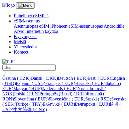
Puhelimet eSIMillä
eSIM-asennus
Asennusopas eSIM iPhoneen
eSIM-asennusopas Androidille
Arvioi internetin käyttöä
Kysymykset
Meistä
Yhteystiedot
Kohteet
FI
Čeština
(
CZK)
Dansk
(
DKK)
Deutsch
(
EUR)
Eesti
(
EUR)
English
(
USD)
Español
(
USD)
Français
(
EUR)
Hrvatski
(
EUR)
Italiano
(
EUR)
Magyar
(
HUF)
Nederlands
(
EUR)
Norsk bokmål
(
NOK)
Polski
(
PLN)
Português (Brasil)
(
BRL)
Română
(
RON)
Slovenčina
(
EUR)
Slovenščina
(
EUR)
Srpski
(
RSD)
Svenska
(
SEK)
Türkçe
(
TRY)
Ελληνικά
(
EUR)
Български
(
EUR)
हिन्दी
(
USD)
中文简体
(
CNY)