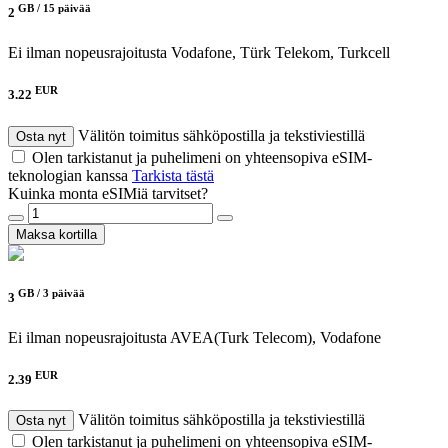
GB /
15 päivää
2
Ei ilman nopeusrajoitusta
Vodafone, Türk Telekom, Turkcell
EUR
3.22
Välitön toimitus sähköpostilla ja tekstiviestillä
Osta nyt
Olen tarkistanut ja puhelimeni on yhteensopiva eSIM-
teknologian kanssa
Tarkista tästä
Kuinka monta eSIMiä tarvitset?
Maksa kortilla
GB /
3 päivää
3
Ei ilman nopeusrajoitusta
AVEA(Turk Telecom), Vodafone
EUR
2.39
Välitön toimitus sähköpostilla ja tekstiviestillä
Osta nyt
Olen tarkistanut ja puhelimeni on yhteensopiva eSIM-