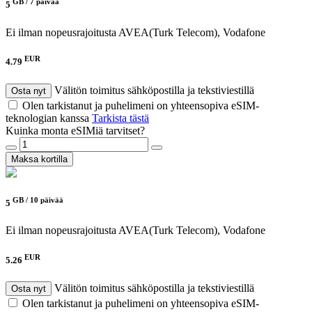
GB /
7 päivää
5
Ei ilman nopeusrajoitusta
AVEA(Turk Telecom), Vodafone
EUR
4.79
Välitön toimitus sähköpostilla ja tekstiviestillä
Osta nyt
Olen tarkistanut ja puhelimeni on yhteensopiva eSIM-
teknologian kanssa
Tarkista tästä
Kuinka monta eSIMiä tarvitset?
Maksa kortilla
GB /
10 päivää
5
Ei ilman nopeusrajoitusta
AVEA(Turk Telecom), Vodafone
EUR
5.26
Välitön toimitus sähköpostilla ja tekstiviestillä
Osta nyt
Olen tarkistanut ja puhelimeni on yhteensopiva eSIM-