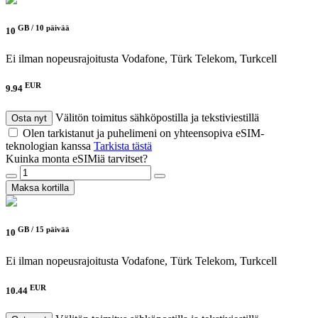
GB /
10 päivää
10
Ei ilman nopeusrajoitusta
Vodafone, Türk Telekom, Turkcell
EUR
9.94
Välitön toimitus sähköpostilla ja tekstiviestillä
Osta nyt
Olen tarkistanut ja puhelimeni on yhteensopiva eSIM-
teknologian kanssa
Tarkista tästä
Kuinka monta eSIMiä tarvitset?
Maksa kortilla
GB /
15 päivää
10
Ei ilman nopeusrajoitusta
Vodafone, Türk Telekom, Turkcell
EUR
10.44