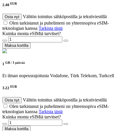
EUR
2.40
Välitön toimitus sähköpostilla ja tekstiviestillä
Osta nyt
Olen tarkistanut ja puhelimeni on yhteensopiva eSIM-
teknologian kanssa
Tarkista tästä
Kuinka monta eSIMiä tarvitset?
Maksa kortilla
GB /
3 päivää
1
Ei ilman nopeusrajoitusta
Vodafone, Türk Telekom, Turkcell
EUR
3.22
Välitön toimitus sähköpostilla ja tekstiviestillä
Osta nyt
Olen tarkistanut ja puhelimeni on yhteensopiva eSIM-
teknologian kanssa
Tarkista tästä
Kuinka monta eSIMiä tarvitset?
Maksa kortilla