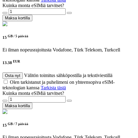
Kuinka monta eSIMiä tarvitset?
Maksa kortilla
GB /
5 päivää
15
Ei ilman nopeusrajoitusta
Vodafone, Türk Telekom, Turkcell
EUR
13.38
Välitön toimitus sähköpostilla ja tekstiviestillä
Osta nyt
Olen tarkistanut ja puhelimeni on yhteensopiva eSIM-
teknologian kanssa
Tarkista tästä
Kuinka monta eSIMiä tarvitset?
Maksa kortilla
GB /
7 päivää
15
Ei ilman nopeusrajoitusta
Vodafone, Türk Telekom, Turkcell