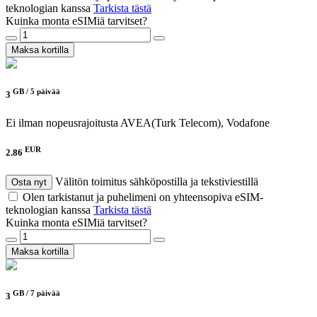
teknologian kanssa
Tarkista tästä
Kuinka monta eSIMiä tarvitset?
Maksa kortilla
GB /
5 päivää
3
Ei ilman nopeusrajoitusta
AVEA(Turk Telecom), Vodafone
EUR
2.86
Välitön toimitus sähköpostilla ja tekstiviestillä
Osta nyt
Olen tarkistanut ja puhelimeni on yhteensopiva eSIM-
teknologian kanssa
Tarkista tästä
Kuinka monta eSIMiä tarvitset?
Maksa kortilla
GB /
7 päivää
3