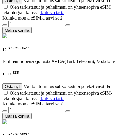
Välitön toimitus sähköpostilla ja tekstiviestillä
Osta nyt
Olen tarkistanut ja puhelimeni on yhteensopiva eSIM-
teknologian kanssa
Tarkista tästä
Kuinka monta eSIMiä tarvitset?
Maksa kortilla
GB /
20 päivää
10
Ei ilman nopeusrajoitusta
AVEA(Turk Telecom), Vodafone
EUR
10.28
Välitön toimitus sähköpostilla ja tekstiviestillä
Osta nyt
Olen tarkistanut ja puhelimeni on yhteensopiva eSIM-
teknologian kanssa
Tarkista tästä
Kuinka monta eSIMiä tarvitset?
Maksa kortilla
GB /
30 päivää