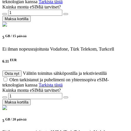
teknologian kanssa
Tarkista tästä
Kuinka monta eSIMiä tarvitset?
Maksa kortilla
GB /
15 päivää
5
Ei ilman nopeusrajoitusta
Vodafone, Türk Telekom, Turkcell
EUR
6.11
Välitön toimitus sähköpostilla ja tekstiviestillä
Osta nyt
Olen tarkistanut ja puhelimeni on yhteensopiva eSIM-
teknologian kanssa
Tarkista tästä
Kuinka monta eSIMiä tarvitset?
Maksa kortilla
GB /
20 päivää
5