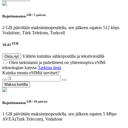
GB /
5 päivää
Rajoittamaton
2 GB päivittäin maksiminopeudella, sen jälkeen rajaton 512 kbps
Vodafone, Türk Telekom, Turkcell
EUR
10.41
Välitön toimitus sähköpostilla ja tekstiviestillä
Osta nyt
Olen tarkistanut ja puhelimeni on yhteensopiva eSIM-
teknologian kanssa
Tarkista tästä
Kuinka monta eSIMiä tarvitset?
Maksa kortilla
GB /
10 päivää
Rajoittamaton
1 GB päivittäin maksiminopeudella, sen jälkeen rajaton 5 Mbps
AVEA(Turk Telecom), Vodafone