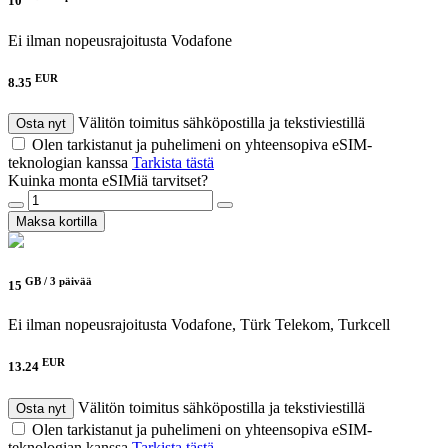
10
Ei ilman nopeusrajoitusta
Vodafone
EUR
8.35
Välitön toimitus sähköpostilla ja tekstiviestillä
Osta nyt
Olen tarkistanut ja puhelimeni on yhteensopiva eSIM-
teknologian kanssa
Tarkista tästä
Kuinka monta eSIMiä tarvitset?
Maksa kortilla
GB /
3 päivää
15
Ei ilman nopeusrajoitusta
Vodafone, Türk Telekom, Turkcell
EUR
13.24
Välitön toimitus sähköpostilla ja tekstiviestillä
Osta nyt
Olen tarkistanut ja puhelimeni on yhteensopiva eSIM-
teknologian kanssa
Tarkista tästä