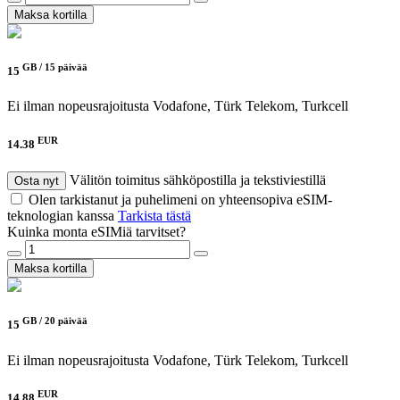
Maksa kortilla
GB /
15 päivää
15
Ei ilman nopeusrajoitusta
Vodafone, Türk Telekom, Turkcell
EUR
14.38
Välitön toimitus sähköpostilla ja tekstiviestillä
Osta nyt
Olen tarkistanut ja puhelimeni on yhteensopiva eSIM-
teknologian kanssa
Tarkista tästä
Kuinka monta eSIMiä tarvitset?
Maksa kortilla
GB /
20 päivää
15
Ei ilman nopeusrajoitusta
Vodafone, Türk Telekom, Turkcell
EUR
14.88