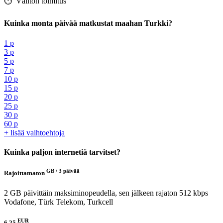
⏱️️ Välitön toimitus
Kuinka monta päivää matkustat maahan Turkki?
1 p
3 p
5 p
7 p
10 p
15 p
20 p
25 p
30 p
60 p
+ lisää vaihtoehtoja
Kuinka paljon internetiä tarvitset?
GB /
3 päivää
Rajoittamaton
2 GB päivittäin maksiminopeudella, sen jälkeen rajaton 512 kbps
Vodafone, Türk Telekom, Turkcell
EUR
6.25