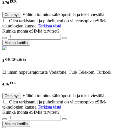
EUR
3.70
Välitön toimitus sähköpostilla ja tekstiviestillä
Osta nyt
Olen tarkistanut ja puhelimeni on yhteensopiva eSIM-
teknologian kanssa
Tarkista tästä
Kuinka monta eSIMiä tarvitset?
Maksa kortilla
GB /
20 päivää
3
Ei ilman nopeusrajoitusta
Vodafone, Türk Telekom, Turkcell
EUR
4.16
Välitön toimitus sähköpostilla ja tekstiviestillä
Osta nyt
Olen tarkistanut ja puhelimeni on yhteensopiva eSIM-
teknologian kanssa
Tarkista tästä
Kuinka monta eSIMiä tarvitset?
Maksa kortilla