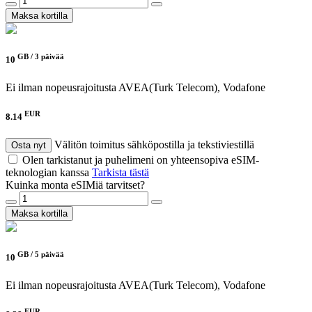
Maksa kortilla
GB /
3 päivää
10
Ei ilman nopeusrajoitusta
AVEA(Turk Telecom), Vodafone
EUR
8.14
Välitön toimitus sähköpostilla ja tekstiviestillä
Osta nyt
Olen tarkistanut ja puhelimeni on yhteensopiva eSIM-
teknologian kanssa
Tarkista tästä
Kuinka monta eSIMiä tarvitset?
Maksa kortilla
GB /
5 päivää
10
Ei ilman nopeusrajoitusta
AVEA(Turk Telecom), Vodafone
EUR