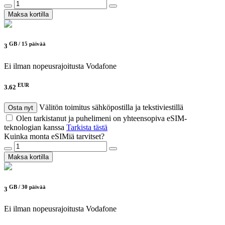
Maksa kortilla
GB /
15 päivää
3
Ei ilman nopeusrajoitusta
Vodafone
EUR
3.62
Välitön toimitus sähköpostilla ja tekstiviestillä
Osta nyt
Olen tarkistanut ja puhelimeni on yhteensopiva eSIM-
teknologian kanssa
Tarkista tästä
Kuinka monta eSIMiä tarvitset?
Maksa kortilla
GB /
30 päivää
3
Ei ilman nopeusrajoitusta
Vodafone