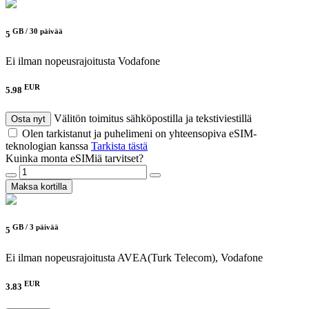
GB /
30 päivää
5
Ei ilman nopeusrajoitusta
Vodafone
EUR
5.98
Välitön toimitus sähköpostilla ja tekstiviestillä
Osta nyt
Olen tarkistanut ja puhelimeni on yhteensopiva eSIM-
teknologian kanssa
Tarkista tästä
Kuinka monta eSIMiä tarvitset?
Maksa kortilla
GB /
3 päivää
5
Ei ilman nopeusrajoitusta
AVEA(Turk Telecom), Vodafone
EUR
3.83