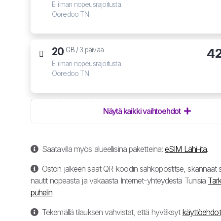
Ei ilman nopeusrajoitusta
Ooredoo TN
20
4
GB /
3 päivää
Ei ilman nopeusrajoitusta
Ooredoo TN
Näytä kaikki vaihtoehdot
Saatavilla myös alueellisina paketteina:
eSIM Lähi-itä
.
Oston jälkeen saat QR-koodin sähköpostitse, skannaat s
nautit nopeasta ja vakaasta Internet-yhteydestä Tunisia
Tark
puhelin
Tekemällä tilauksen vahvistat, että hyväksyt
käyttöehdot