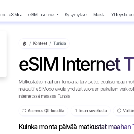
met eSIMillä
eSIM-asennus
Kysymykset
Meistä
Yhteystiedo
🏠
Kohteet
Tunisia
eSIM Internet T
Matkustatko maahan Tunisia ja tarvitsetko edullisempaa mobii
maksut? eSIModo avulla yhdistät suoraan paikallisiin verkk
internetissä maassa Tunisia
⛶️️ Asennus QR-koodilla
️ Ilman sovellusta
⏱️️ Välitö
Kuinka monta päivää matkustat maahan 