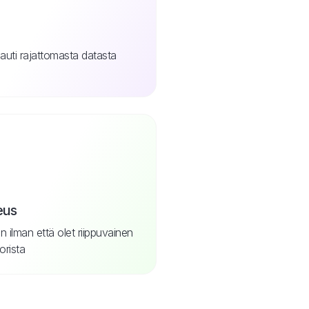
nauti rajattomasta datasta
eus
in ilman että olet riippuvainen
orista