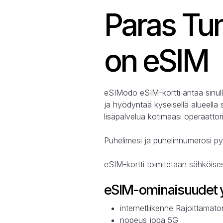
Paras Tun
on eSIM
eSIModo eSIM-kortti antaa sinull
ja hyödyntää kyseisellä alueella 
lisäpalvelua kotimaasi operaattori
Puhelimesi ja puhelinnumerosi py
eSIM-kortti toimitetaan sähköise
eSIM-ominaisuudet y
internetliikenne Rajoittamat
nopeus jopa 5G