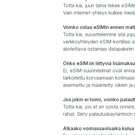
Totta kai, juuri tämä tekee eSIMis
Vain internet-yhteys kulkee meid
Voinko ostaa eSIMin ennen mat
Totta kai, suosittelemme sitä jo
verkkoyhteyden eSIM-kortillasi sii
aloitettava ostamasi datapaketin
Onko eSIM:iin liittyviä lisämaks
Ei, eSIM-suunnitelmat ovat enna
tarkoitettu korvaamaan kotimaasi
asennettu ja määritetty oikein ja
Jos jokin ei toimi, voinko palau
Totta kai, jos et eri syistä onn
rahat. Siirry palautuskäytäntöön n
Alkaako voimassaoloaika kulua 