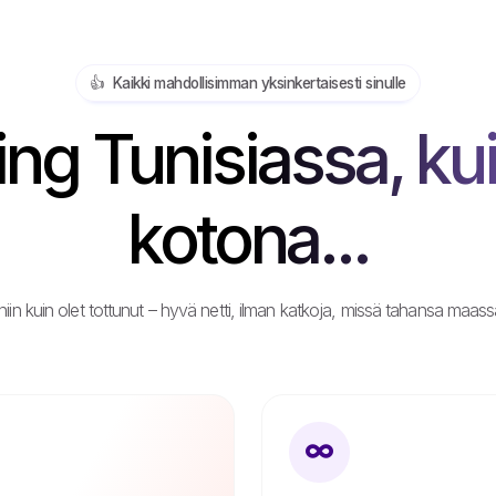
👍️ Kaikki mahdollisimman yksinkertaisesti sinulle
g Tunisiassa, kui
kotona...
 niin kuin olet tottunut – hyvä netti, ilman katkoja, missä tahansa maassa 