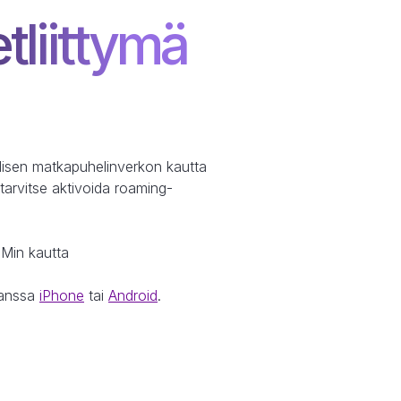
tliittymä
llisen matkapuhelinverkon kautta
 tarvitse aktivoida roaming-
IMin kautta
kanssa
iPhone
tai
Android
.