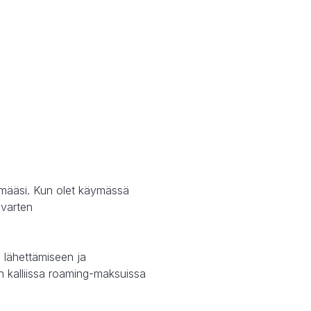
tymääsi. Kun olet käymässä
 varten
n lähettämiseen ja
 kalliissa roaming-maksuissa