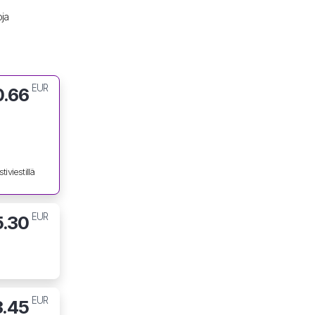
oja
EUR
0.66
tiviestillä
EUR
5.30
EUR
3.45