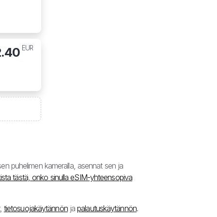
EUR
2.40
en puhelimen kameralla, asennat sen ja
ista tästä, onko sinulla eSIM-yhteensopiva
,
tietosuojakäytännön
ja
palautuskäytännön
.