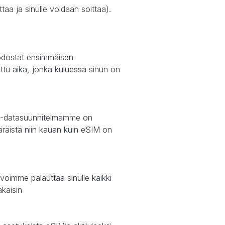
taa ja sinulle voidaan soittaa).
uodostat ensimmäisen
littu aika, jonka kuluessa sinun on
SIM-datasuunnitelmamme on
äräistä niin kauan kuin eSIM on
voimme palauttaa sinulle kaikki
akaisin