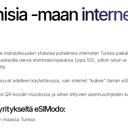
isia -maan interne
e mahdollisuuden yhdistää puhelimesi internetiin Tunisia paika
saatavilla olevia enimmäisnopeuksia (jopa 5G), jolloin sinun ei
lta
syvät edelleen käytettävissä, vain internet “kulkee” tämän eS
sti QR-koodin muodossa ja siihen liittyvien asennusohjeiden 
ritykseltä eSIModo:
on maassa Tunisia