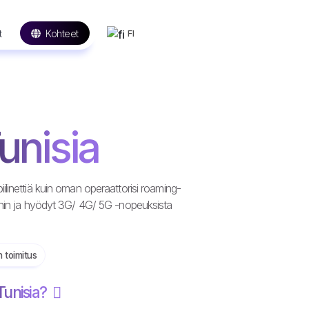
t
Kohteet
FI
unisia
linettiä kuin oman operaattorisi roaming-
oihin ja hyödyt 3G/ 4G/ 5G -nopeuksista
n toimitus
Tunisia?