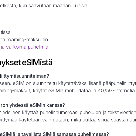
hetkestä, kun saavutaan maahan Tunisia
tissa
tuna roaming-maksuihin
aja valikoima puhelimia
ykset eSIMistä
liittymäsuunnitelman?
ukseen. eSIM on suunniteltu käytettäväksi lisänä pääpuhelinliit
aming-maksut, käytät eSIMiä mobiilidataa ja 4G/5G-internetiä
eron yhdessä eSIMin kanssa?
it edelleen käyttää puhelinnumeroasi puhelujen ja tekstiviestie
iittymää käytetään vain dataan, mikä auttaa sinua säästämään
eSIMiä ja tavallista SIMiä samassa puhelimessa?