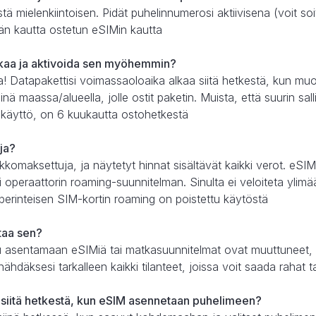
tä mielenkiintoisen. Pidät puhelinnumerosi aktiivisena (voit soit
än kautta ostetun eSIMin kautta
kaa ja aktivoida sen myöhemmin?
pa! Datapakettisi voimassaoloaika alkaa siitä hetkestä, kun m
nä maassa/alueella, jolle ostit paketin. Muista, että suurin sal
 käyttö, on 6 kuukautta ostohetkestä
uja?
kkomaksettuja, ja näytetyt hinnat sisältävät kaikki verot. e
 operaattorin roaming-suunnitelman. Sinulta ei veloiteta ylimä
 perinteisen SIM-kortin roaming on poistettu käytöstä
ttaa sen?
istu asentamaan eSIMiä tai matkasuunnitelmat ovat muuttuneet, 
ähdäksesi tarkalleen kaikki tilanteet, joissa voit saada rahat t
siitä hetkestä, kun eSIM asennetaan puhelimeen?