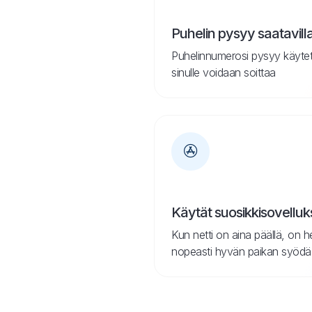
Puhelin pysyy saatavill
Puhelinnumerosi pysyy käytett
sinulle voidaan soittaa
Käytät suosikkisovelluks
Kun netti on aina päällä, on h
nopeasti hyvän paikan syödä tai