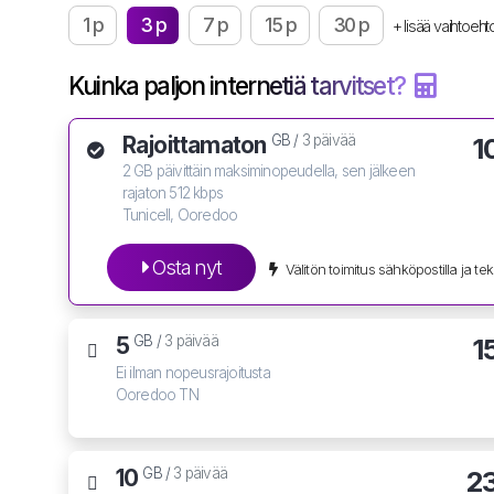
1 p
3 p
7 p
15 p
30 p
+ lisää vaihtoeht
Kuinka paljon internetiä tarvitset?
Rajoittamaton
1
GB /
3 päivää
2 GB päivittäin maksiminopeudella, sen jälkeen
rajaton 512 kbps
Tunicell, Ooredoo
Osta nyt
Välitön toimitus sähköpostilla ja teks
5
1
GB /
3 päivää
Ei ilman nopeusrajoitusta
Ooredoo TN
10
2
GB /
3 päivää