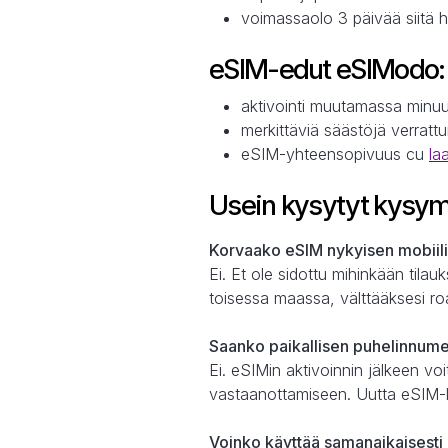
voimassaolo 3 päivää siitä 
eSIM-edut eSIModo:
aktivointi muutamassa minuu
merkittäviä säästöjä verrat
eSIM-yhteensopivuus cu
la
Usein kysytyt kysym
Korvaako eSIM nykyisen mobiili
Ei. Et ole sidottu mihinkään tila
toisessa maassa, välttääksesi ro
Saanko paikallisen puhelinnum
Ei. eSIMin aktivoinnin jälkeen vo
vastaanottamiseen. Uutta eSIM-l
Voinko käyttää samanaikaisesti 