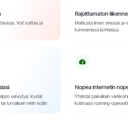
a
Rajoittamaton liikenne
ävissä. Voit soittaa ja
Matkusta ilman stressiä ja 
kymmenissä kohteissa
iasi
Nopea internetin nop
elppo selviytyä: löydät
Yhdistät paikallisiin verkkoih
 turvallisen reitin kotiin
kotimaasi roaming-operaatt