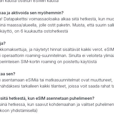
än kautta ostetun eSIMin kautta
kaa ja aktivoida sen myöhemmin?
pa! Datapakettisi voimassaoloaika alkaa siitä hetkestä, kun m
nä maassa/alueella, jolle ostit paketin. Muista, että suurin sal
 käyttö, on 6 kuukautta ostohetkestä
uja?
kkomaksettuja, ja näytetyt hinnat sisältävät kaikki verot. e
 operaattorin roaming-suunnitelman. Sinulta ei veloiteta ylimä
 perinteisen SIM-kortin roaming on poistettu käytöstä
ttaa sen?
istu asentamaan eSIMiä tai matkasuunnitelmat ovat muuttuneet, 
ähdäksesi tarkalleen kaikki tilanteet, joissa voit saada rahat t
siitä hetkestä, kun eSIM asennetaan puhelimeen?
siinä hetkessä, kun saavut kohdemaahan ja valitset puhelimen 
koon yhdistämisellä)