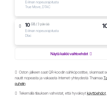
Ei ilman nopeusrajoitusta
True Move, DTAC
10
1
GB /
3 päivää
Ei ilman nopeusrajoitusta
Dtac
Näytä kaikki vaihtoehdot
Oston jälkeen saat QR-koodin sähköpostitse, skannaat se
nautit nopeasta ja vakaasta Internet-yhteydestä Thaimaa
Ta
puhelin
Tekemällä tilauksen vahvistat, että hyväksyt
käyttöehdot