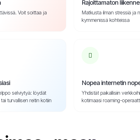
a
Rajoittamaton liikenne
ävissä. Voit soittaa ja
Matkusta ilman stressiä ja 
kymmenissä kohteissa
iasi
Nopea internetin nop
elppo selviytyä: löydät
Yhdistät paikallisiin verkkoih
 turvallisen reitin kotiin
kotimaasi roaming-operaatt