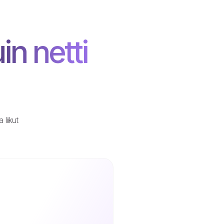
n netti
liikut