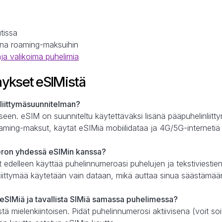
tissa
tuna roaming-maksuihin
aja valikoima puhelimia
ykset eSIMistä
liittymäsuunnitelman?
ukseen. eSIM on suunniteltu käytettäväksi lisänä pääpuhelinliit
aming-maksut, käytät eSIMiä mobiilidataa ja 4G/5G-internetiä
eron yhdessä eSIMin kanssa?
it edelleen käyttää puhelinnumeroasi puhelujen ja tekstiviestie
iittymää käytetään vain dataan, mikä auttaa sinua säästämään
eSIMiä ja tavallista SIMiä samassa puhelimessa?
tä mielenkiintoisen. Pidät puhelinnumerosi aktiivisena (voit soit