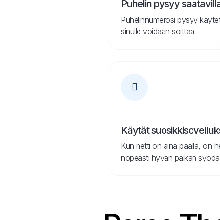
Puhelin pysyy saatavill
Puhelinnumerosi pysyy käytett
sinulle voidaan soittaa
Käytät suosikkisovelluks
Kun netti on aina päällä, on h
nopeasti hyvän paikan syödä tai