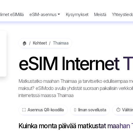
imet eSIMillä
eSIM-asennus
Kysymykset
Meistä
Yhteystied
🏠
Kohteet
Thaimaa
eSIM Internet 
Matkustatko maahan Thaimaa ja tarvitsetko edullisempaa mobi
maksut? eSIModo avulla yhdistät suoraan paikallisiin verkk
internetissä maassa Thaimaa
⛶️️ Asennus QR-koodilla
️ Ilman sovellusta
⏱️️ Välitö
Kuinka monta päivää matkustat maahan