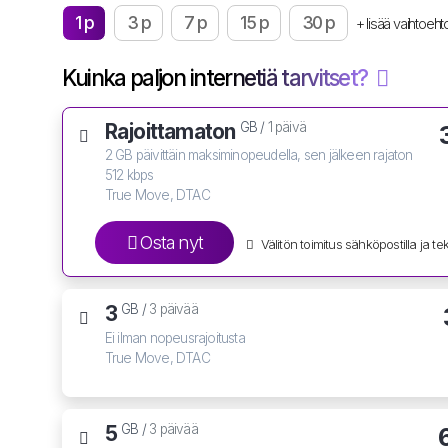
1 p
3 p
7 p
15 p
30 p
+ lisää vaihtoeht
Kuinka paljon internetiä tarvitset?
Rajoittamaton
GB /
1 päivä
2 GB päivittäin maksiminopeudella, sen jälkeen rajaton
512 kbps
True Move, DTAC
Osta nyt
Välitön toimitus sähköpostilla ja teks
3
GB /
3 päivää
Ei ilman nopeusrajoitusta
True Move, DTAC
5
GB /
3 päivää