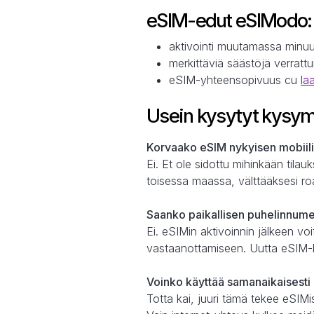
eSIM-edut eSIModo:
aktivointi muutamassa minuu
merkittäviä säästöjä verrat
eSIM-yhteensopivuus cu
la
Usein kysytyt kysym
Korvaako eSIM nykyisen mobiili
Ei. Et ole sidottu mihinkään tila
toisessa maassa, välttääksesi ro
Saanko paikallisen puhelinnum
Ei. eSIMin aktivoinnin jälkeen vo
vastaanottamiseen. Uutta eSIM-l
Voinko käyttää samanaikaisesti 
Totta kai, juuri tämä tekee eSIMis