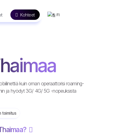
ot
Kohteet
FI
Thaimaa
ilinettiä kuin oman operaattorisi roaming-
oihin ja hyödyt 3G/ 4G/ 5G -nopeuksista
n toimitus
 Thaimaa?