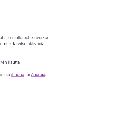
kallisen matkapuhelinverkon
nun ei tarvitse aktivoida
IMin kautta
kanssa
iPhone
tai
Android
.