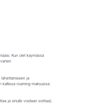
tymääsi. Kun olet käymässä
 varten
n lähettämiseen ja
 kalliissa roaming-maksuissa
taa ja sinulle voidaan soittaa).