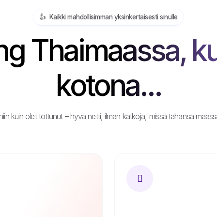
👍️ Kaikki mahdollisimman yksinkertaisesti sinulle
g Thaimaassa, kui
kotona...
 niin kuin olet tottunut – hyvä netti, ilman katkoja, missä tahansa maassa 