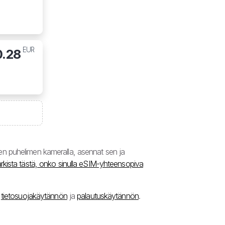
EUR
0.28
n puhelimen kameralla, asennat sen ja
rkista tästä, onko sinulla eSIM-yhteensopiva
,
tietosuojakäytännön
ja
palautuskäytännön
.