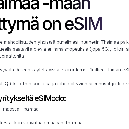
aimaa -maan
iittymä on eSIM
e mahdollisuuden yhdistää puhelimesi internetiin Thaimaa pai
ueella saatavilla olevia enimmäisnopeuksia (jopa 5G), jolloin si
eraattorilta
syvät edelleen käytettävissä, vain internet “kulkee” tämän eS
sti QR-koodin muodossa ja siihen liittyvien asennusohjeiden 
ritykseltä eSIModo:
ton maassa Thaimaa
hetkestä, kun saavutaan maahan Thaimaa