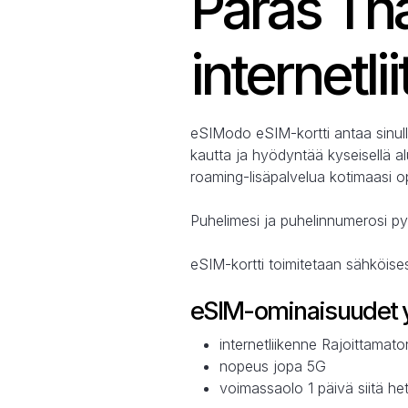
Paras Th
internetl
eSIModo eSIM-kortti antaa sinull
kautta ja hyödyntää kyseisellä al
roaming-lisäpalvelua kotimaasi op
Puhelimesi ja puhelinnumerosi py
eSIM-kortti toimitetaan sähköise
eSIM-ominaisuudet y
internetliikenne Rajoittama
nopeus jopa 5G
voimassaolo 1 päivä siitä 