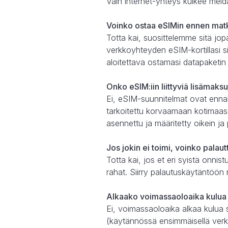
Vain internet-yhteys kulkee meid
Voinko ostaa eSIMin ennen mat
Totta kai, suosittelemme sitä jo
verkkoyhteyden eSIM-kortillasi sii
aloitettava ostamasi datapaketin
Onko eSIM:iin liittyviä lisämaks
Ei, eSIM-suunnitelmat ovat enna
tarkoitettu korvaamaan kotimaasi
asennettu ja määritetty oikein ja
Jos jokin ei toimi, voinko palau
Totta kai, jos et eri syistä onn
rahat. Siirry palautuskäytäntöön n
Alkaako voimassaoloaika kulua 
Ei, voimassaoloaika alkaa kulua 
(käytännössä ensimmäisellä verk