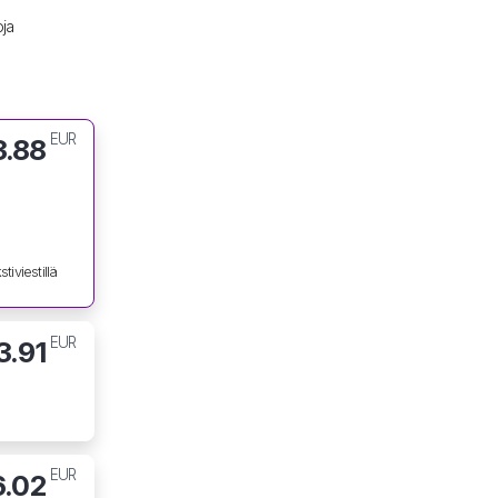
oja
EUR
3.88
tiviestillä
EUR
3.91
EUR
6.02