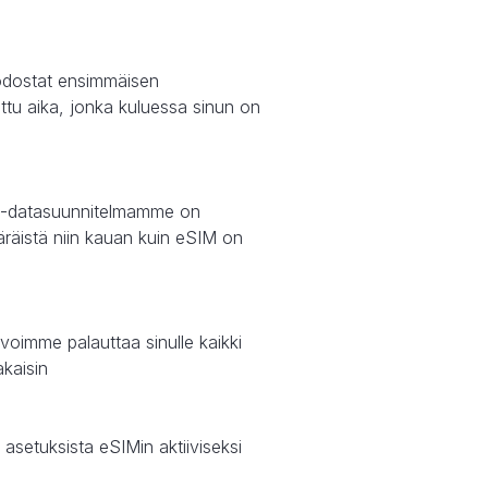
uodostat ensimmäisen
littu aika, jonka kuluessa sinun on
SIM-datasuunnitelmamme on
äräistä niin kauan kuin eSIM on
voimme palauttaa sinulle kaikki
akaisin
asetuksista eSIMin aktiiviseksi