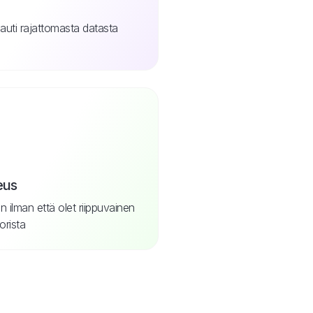
nauti rajattomasta datasta
eus
in ilman että olet riippuvainen
orista