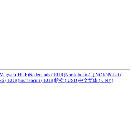
Magyar
(
HUF)
Nederlands
(
EUR)
Norsk bokmål
(
NOK)
Polski
(
ικά
(
EUR)
Български
(
EUR)
हिन्दी
(
USD)
中文简体
(
CNY)