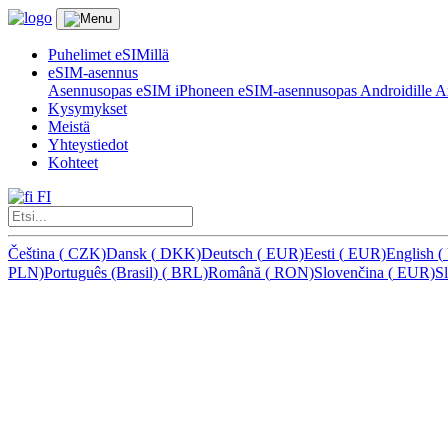
Puhelimet eSIMillä
eSIM-asennus
Asennusopas eSIM iPhoneen
eSIM-asennusopas Androidille
Ar
Kysymykset
Meistä
Yhteystiedot
Kohteet
FI
Čeština
(
CZK)
Dansk
(
DKK)
Deutsch
(
EUR)
Eesti
(
EUR)
English
(
PLN)
Português (Brasil)
(
BRL)
Română
(
RON)
Slovenčina
(
EUR)
S