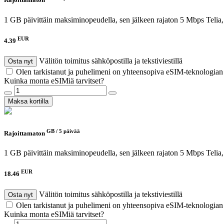
Rajoittamaton
1 GB päivittäin maksiminopeudella, sen jälkeen rajaton 5 Mbps
Telia
EUR
4.39
Välitön toimitus sähköpostilla ja tekstiviestillä
Osta nyt
Olen tarkistanut ja puhelimeni on yhteensopiva eSIM-teknologia
Kuinka monta eSIMiä tarvitset?
Maksa kortilla
GB /
5 päivää
Rajoittamaton
1 GB päivittäin maksiminopeudella, sen jälkeen rajaton 5 Mbps
Telia
EUR
18.46
Välitön toimitus sähköpostilla ja tekstiviestillä
Osta nyt
Olen tarkistanut ja puhelimeni on yhteensopiva eSIM-teknologia
Kuinka monta eSIMiä tarvitset?