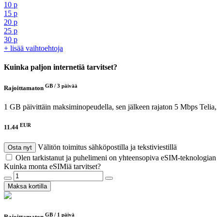
10 p
15 p
20 p
25 p
30 p
+ lisää vaihtoehtoja
Kuinka paljon internetiä tarvitset?
GB /
3 päivää
Rajoittamaton
1 GB päivittäin maksiminopeudella, sen jälkeen rajaton 5 Mbps
Telia
EUR
11.44
Välitön toimitus sähköpostilla ja tekstiviestillä
Osta nyt
Olen tarkistanut ja puhelimeni on yhteensopiva eSIM-teknologia
Kuinka monta eSIMiä tarvitset?
Maksa kortilla
GB /
1 päivä