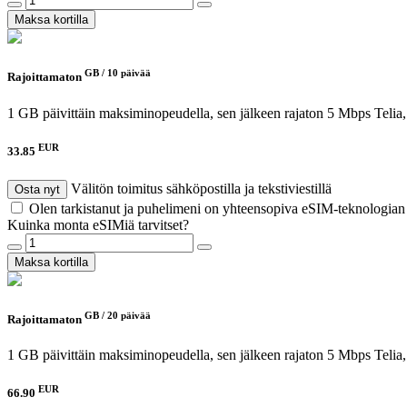
Maksa kortilla
GB /
10 päivää
Rajoittamaton
1 GB päivittäin maksiminopeudella, sen jälkeen rajaton 5 Mbps
Telia
EUR
33.85
Välitön toimitus sähköpostilla ja tekstiviestillä
Osta nyt
Olen tarkistanut ja puhelimeni on yhteensopiva eSIM-teknologia
Kuinka monta eSIMiä tarvitset?
Maksa kortilla
GB /
20 päivää
Rajoittamaton
1 GB päivittäin maksiminopeudella, sen jälkeen rajaton 5 Mbps
Telia
EUR
66.90