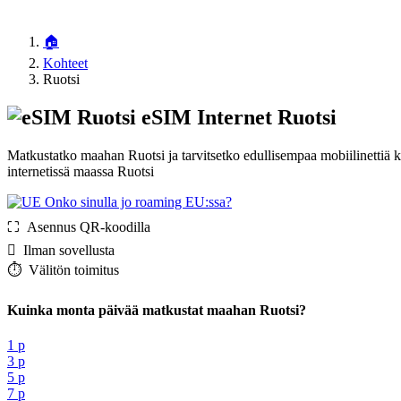
🏠
Kohteet
Ruotsi
eSIM Internet Ruotsi
Matkustatko maahan Ruotsi ja tarvitsetko edullisempaa mobiilinettiä 
internetissä maassa Ruotsi
Onko sinulla jo roaming EU:ssa?
⛶️️ Asennus QR-koodilla
️ Ilman sovellusta
⏱️️ Välitön toimitus
Kuinka monta päivää matkustat maahan Ruotsi?
1 p
3 p
5 p
7 p