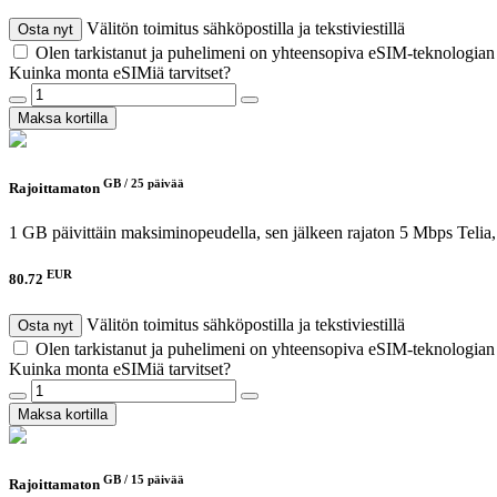
Välitön toimitus sähköpostilla ja tekstiviestillä
Osta nyt
Olen tarkistanut ja puhelimeni on yhteensopiva eSIM-teknologia
Kuinka monta eSIMiä tarvitset?
Maksa kortilla
GB /
25 päivää
Rajoittamaton
1 GB päivittäin maksiminopeudella, sen jälkeen rajaton 5 Mbps
Telia
EUR
80.72
Välitön toimitus sähköpostilla ja tekstiviestillä
Osta nyt
Olen tarkistanut ja puhelimeni on yhteensopiva eSIM-teknologia
Kuinka monta eSIMiä tarvitset?
Maksa kortilla
GB /
15 päivää
Rajoittamaton