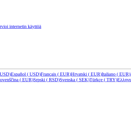
vioi internetin käyttöä
USD)
Español
(
USD)
Français
(
EUR)
Hrvatski
(
EUR)
Italiano
(
EUR)
lovenščina
(
EUR)
Srpski
(
RSD)
Svenska
(
SEK)
Türkçe
(
TRY)
Ελλην